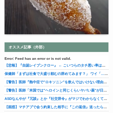
オススメ記事（外部）
Error: Feed has an error or is not valid.
【悲報】『自認レイブンクロー』 ← こいつらのタチ悪い率は異常
保健師「まずは社食で大盛り頼むの辞めてみます？」 ワイ「…食っちゃいけないものを売ってるのか？」
【警告】医師『熱中症で”ロキソニン”を飲んではいけない理由がこれ』
【警告】医師「米国では”ヘロインと同じくらいヤバい薬”が日本では平気で処方されてる」
ASDなんやが『冗談』とか『社交辞令』がマジでわからなくて怖い
【困惑】マチアプで会う約束した相手に『この返信』送ったらブロックされたんやが…