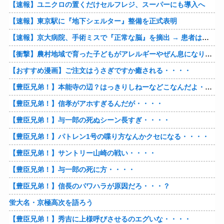
【速報】ユニクロの置くだけセルフレジ、スーパーにも導入へ
【速報】東京駅に『地下シェルター』整備を正式表明
【速報】京大病院、手術ミスで『正常な脳』を摘出 → 患者は自発呼吸不可能な植物状態に
【衝撃】農村地域で育った子どもがアレルギーやぜん息になりにくい『農場効果』を引き起こす細菌が判明
【おすすめ漫画】ご注文はうさぎですか癒される・・・・
【豊臣兄弟！】本能寺の辺？はっきりしねーなどこなんだよ・・・・
【豊臣兄弟！】信孝がアホすぎるんだが・・・・
【豊臣兄弟！】与一郎の死ぬシーン長すぎ・・・・
【豊臣兄弟！】パトレン1号の喋り方なんかクセになる・・・・
【豊臣兄弟！】サントリー山崎の戦い・・・・
【豊臣兄弟！】与一郎の死に方・・・・
【豊臣兄弟！】信長のパワハラが原因だろ・・・？
蛍大名・京極高次を語ろう
【豊臣兄弟！】秀吉に上様呼びさせるのエグいな・・・・