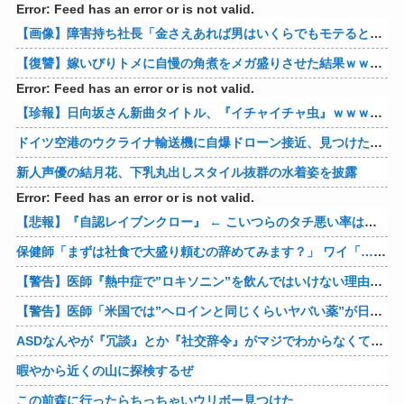
Error: Feed has an error or is not valid.
【画像】障害持ち社長「金さえあれば男はいくらでもモテるという事を証明してる」
【復讐】嫁いびりトメに自慢の角煮をメガ盛りさせた結果ｗｗｗｗ 他
Error: Feed has an error or is not valid.
【珍報】日向坂さん新曲タイトル、『イチャイチャ虫』ｗｗｗ★2
ドイツ空港のウクライナ輸送機に自爆ドローン接近、見つけた空港職員が蹴り落とす…高性能プラスチック爆弾搭載！
新人声優の結月花、下乳丸出しスタイル抜群の水着姿を披露
Error: Feed has an error or is not valid.
【悲報】『自認レイブンクロー』 ← こいつらのタチ悪い率は異常
保健師「まずは社食で大盛り頼むの辞めてみます？」 ワイ「…食っちゃいけないものを売ってるのか？」
【警告】医師『熱中症で”ロキソニン”を飲んではいけない理由がこれ』
【警告】医師「米国では”ヘロインと同じくらいヤバい薬”が日本では平気で処方されてる」
ASDなんやが『冗談』とか『社交辞令』がマジでわからなくて怖い
暇やから近くの山に探検するぜ
この前森に行ったらちっちゃいウリボー見つけた