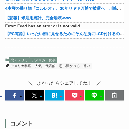
4本脚の乗り物「コルレオ」、30年リヤド万博で披露へ 川崎重工が35年発売目指す
【悲報】米雇用統計、完全崩壊www
Error: Feed has an error or is not valid.
【PC電源】いったい誰に見せるためにそんな所にLCD付けるのかな
北アメリカ
アメリカ
食事
アメリカ料理
人気
代表的
思い浮かべる
旨い
よかったらシェアしてね！
コメント