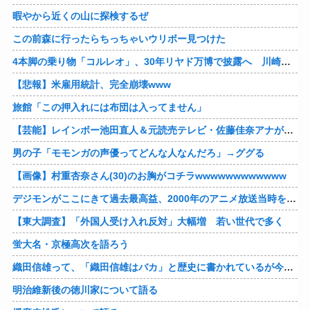
暇やから近くの山に探検するぜ
この前森に行ったらちっちゃいウリボー見つけた
4本脚の乗り物「コルレオ」、30年リヤド万博で披露へ 川崎重工が35年発売目指す
【悲報】米雇用統計、完全崩壊www
旅館「この押入れには布団は入ってません」
【芸能】レインボー池田直人＆元読売テレビ・佐藤佳奈アナが結婚
男の子「モモンガの声優ってどんな人なんだろ」→ググる
【画像】村重杏奈さん(30)のお胸がコチラwwwwwwwwwwww
デジモンがここにきて過去最高益、2000年のアニメ放送当時を上回る
【東大調査】「外国人受け入れ反対」大幅増 若い世代で多く
蛍大名・京極高次を語ろう
織田信雄って、「織田信雄はバカ」と歴史に書かれているが今まで家が残っているんでバカではないよな？
明治維新後の徳川家について語る