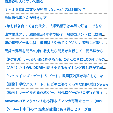
播磨赤松氏について語る
３～１５世紀に文明が発展しなかったのは何故か？
島田珠代姉さんが好きな方
7年も付き合ってきた彼女。『浮気相手は本気で好き、でも今の生活は壊したくない。あなたは家族で、浮気相手は恋人。それじゃ駄目なの？』人の心なんて持ってなかったｗ
山本里菜アナ、結婚生活4年半で終了！離婚コメントには疑問の声
嫁の携帯メールには、最初は「やめてください。警察に相談します」とかだったけど、最近は「昨日もすごかった。間君のが中でビクピｋ（ｒｙ」とｗ しかも羽目鳥も満載だった！
元嫁の浮気を間男の嫁に教えたら間男が自殺して、間男嫁から感謝されつつ元嫁に『いつ死ぬの？』と笑顔で言われた衝撃
【PC電源】いったい誰に見せるためにそんな所にLCD付けるのかな
【AM4】さすがにDDR5へ乗り換えるタイミング逃し感が半端ない
『シュタインズ・ゲート リブート』鳳凰院凶真が存在しないγ（ガンマ）世界線が追加される
【画像】現役アスリート、紐ビキニ姿でえっちな肉体ボロンwww
【動画】マーベルの新作格ゲー、歴代格ゲーのパロディが多すぎて話題にwwwwwww
AmazonのアツさMax！心も踊る「マンガ毎週末セール（50%還元）」2日目襲来！他
【Vtuber】中日のCS進出が普通にあり得るセリーグ他