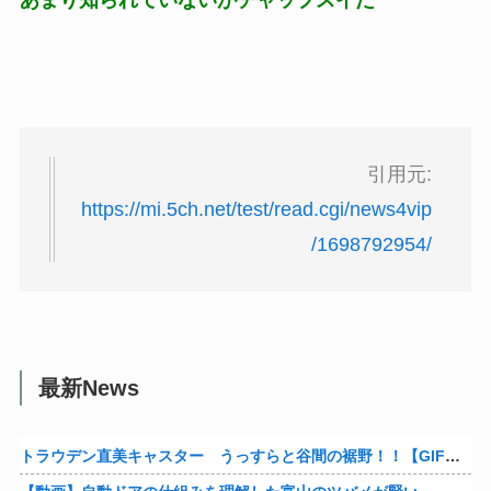
あまり知られていないがチャップスイだ
引用元:
https://mi.5ch.net/test/read.cgi/news4vip
/1698792954/
最新News
トラウデン直美キャスター うっすらと谷間の裾野！！【GIF動画あり】