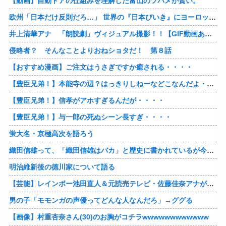
【動画】自動ドアの仕組みを理解した富山のツバメが賢い。
欧州「日本だけ反則だろ…」 世界の『日本びいき』にヨーロッパ全土から不満の声
井上清華アナ 「朗読劇」ヴィジュアル撮影！！【GIF動画あり】
侵略者？ そんなことよりおねショタだ！ 第８話
【おすすめ漫画】ご注文はうさぎですか癒される・・・・
【豊臣兄弟！】本能寺の辺？はっきりしねーなどこなんだよ・・・・
【豊臣兄弟！】信孝がアホすぎるんだが・・・・
【豊臣兄弟！】与一郎の死ぬシーン長すぎ・・・・
蛍大名・京極高次を語ろう
織田信雄って、「織田信雄はバカ」と歴史に書かれているが今まで家が残っているんでバカではないよな？
明治維新後の徳川家について語る
【芸能】レインボー池田直人＆元読売テレビ・佐藤佳奈アナが結婚
男の子「モモンガの声優ってどんな人なんだろ」→ググる
【画像】村重杏奈さん(30)のお胸がコチラwwwwwwwwwwww