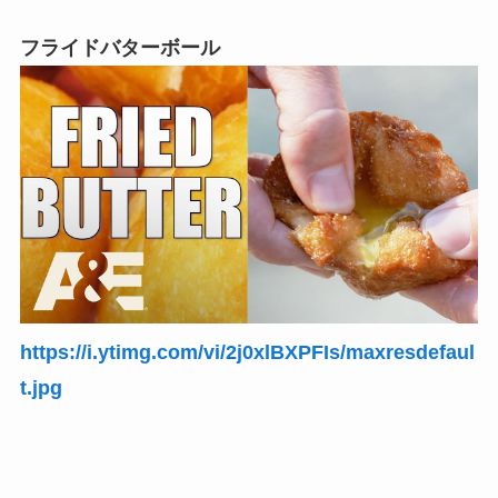
フライドバターボール
https://i.ytimg.com/vi/2j0xlBXPFIs/maxresdefaul
t.jpg