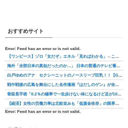
おすすめサイト
Error: Feed has an error or is not valid.
【ワンピース】ゾロ「女だぞ」エネル「見ればわかる」←ここ好きすぎるｗｗｗｗｗｗｗｗｗｗｗｗｗ
海外「全部日本の真似だったのか…」 日本の普通のテレビ番組が最新SNSの数十年先を行っていたと話題に
白戸ゆめのアナ セクシーニットのノースリーブ巨乳！！【GIF動画あり】
戦中戦後の広島を舞台にした名作漫画『はだしのゲン』が全巻50％オフで買える激安セール開催！！このチャンスを見逃すな！！
骨延長手術「0.2％の確率で一生歩けない体になるけど足が10cm伸びます」←コスパ良すぎるだろ
【経済】女性の労働力率は北欧並みも「低賃金依存」の限界 団塊世代の完全引退で、企業が迫られる“最後の選択”
Error: Feed has an error or is not valid.