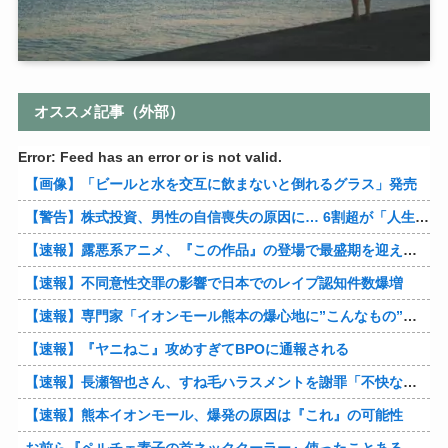
オススメ記事（外部）
Error: Feed has an error or is not valid.
【画像】「ビールと水を交互に飲まないと倒れるグラス」発売
【警告】株式投資、男性の自信喪失の原因に… 6割超が「人生の敗者」自認
【速報】露悪系アニメ、『この作品』の登場で最盛期を迎えてしまう…
【速報】不同意性交罪の影響で日本でのレイプ認知件数爆増
【速報】専門家「イオンモール熊本の爆心地に”こんなもの”があったんだけど…」
【速報】『ヤニねこ』攻めすぎてBPOに通報される
【速報】長瀬智也さん、すね毛ハラスメントを謝罪「不快な思いをさせて申し訳ありませんでした」
【速報】熊本イオンモール、爆発の原因は『これ』の可能性