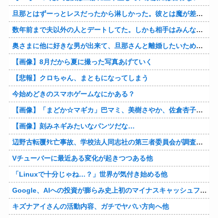
旦那とはずーっとレスだったから淋しかった。彼とは魔が差したというか恋に恋してしまって… 結婚してくれ！って言われたけど、それは彼が毎日色々したいだけ。やっと目が覚めた。
数年前まで夫以外の人とデートしてた。しかも相手はみんな夫の仕事関係の人。例えるなら夫はサッカーチームの管理栄養士、デート相手複数人は全員そのサッカーチーム選手みたいな。
奥さまに他に好きな男が出来て、旦那さんと離婚したいため旦那さんのＤＶをでっちあげて、まんまと周りを騙している話を聞いたのは、未来の鬼女たちだったｗ
【画像】8月だから夏に撮った写真あげていく
【悲報】クロちゃん、まともになってしまう
今始めどきのスマホゲームなにかある？
【画像】「まどか☆マギカ」巴マミ、美樹さやか、佐倉杏子エロすぎ放課後えんこーハメ撮りどぴゅどぴゅエチエチが最高すぎる❣
【画像】刻みネギみたいなパンツだな…
辺野古転覆ﾀﾋ亡事故、学校法人同志社の第三者委員会が調査報告書を公表 … 安全配慮義務違反や安全管理に関する検証を妨げた組織風土の存在を指摘
Vチューバーに最近ある変化が起きつつある他
「Linuxで十分じゃね…？」世界が気付き始める他
Google、AIへの投資が膨らみ史上初のマイナスキャッシュフローに陥る他
キズナアイさんの活動内容、ガチでヤバい方向へ他