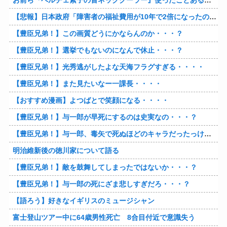
お前ら『ペルチェ素子の首ネッククーラー』使ったことあるか？
【悲報】日本政府「障害者の福祉費用が10年で2倍になったので抑制します」
【豊臣兄弟！】この画質どうにかならんのか・・・？
【豊臣兄弟！】選挙でもないのになんで休止・・・？
【豊臣兄弟！】光秀逃がしたよな天海フラグすぎる・・・・
【豊臣兄弟！】また見たいなー一課長・・・・
【おすすめ漫画】よつばとで笑顔になる・・・・
【豊臣兄弟！】与一郎が早死にするのは史実なの・・・？
【豊臣兄弟！】与一郎、毒矢で死ぬほどのキャラだったっけ・・・・
明治維新後の徳川家について語る
【豊臣兄弟！】敵を鼓舞してしまったではないか・・・？
【豊臣兄弟！】与一郎の死にざま悲しすぎだろ・・・？
【語ろう】好きなイギリスのミュージシャン
富士登山ツアー中に64歳男性死亡 8合目付近で意識失う