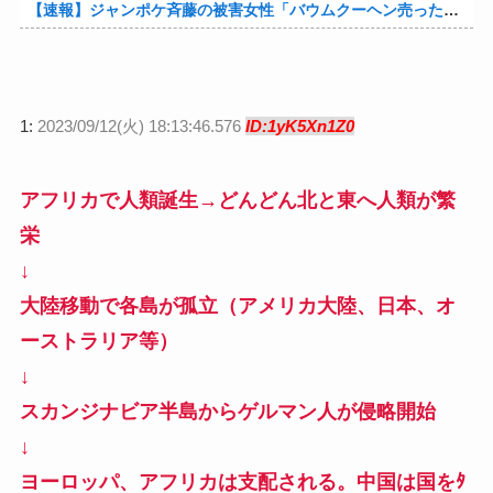
【速報】ジャンポケ斉藤の被害女性「バウムクーヘン売ったりTikTokライブしててムカついたから示談しなかった」他
1:
2023/09/12(火) 18:13:46.576
ID:1yK5Xn1Z0
アフリカで人類誕生→どんどん北と東へ人類が繁
栄
↓
大陸移動で各島が孤立（アメリカ大陸、日本、オ
ーストラリア等）
↓
スカンジナビア半島からゲルマン人が侵略開始
↓
ヨーロッパ、アフリカは支配される。中国は国をﾀ