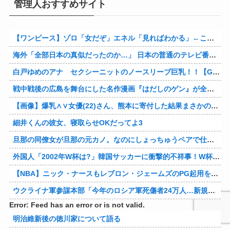
管理人おすすめサイト
【ワンピース】ゾロ「女だぞ」エネル「見ればわかる」←ここ好きすぎるｗｗｗｗｗｗｗｗｗｗｗｗｗ
海外「全部日本の真似だったのか…」 日本の普通のテレビ番組が最新SNSの数十年先を行っていたと話題に
白戸ゆめのアナ セクシーニットのノースリーブ巨乳！！【GIF動画あり】
戦中戦後の広島を舞台にした名作漫画『はだしのゲン』が全巻50％オフで買える激安セール開催！！このチャンスを見逃すな！！
【画像】爆乳∧∨女優(22)さん、熊本に寄付した結果まさかの事態に・・・・・・
細井くんの彼女、寝取らせOKだってよ3
旦那の同僚女が旦那の元カノ。なのにしょっちゅうペアで仕事してて遅くまで残業したり二人で出張に行ったり。なんで「今度の出張は一人で行く」って嘘つくのかな
外国人「2002年W杯は?」韓国サッカーに衝撃的不祥事！W杯予選でレフリーへの性的接待発覚！海外騒然！【海外の反応】
【NBA】ニック・ナースもレブロン・ジェームズのPG起用を示唆か
ウクライナ軍参謀本部「今年のロシア軍死傷者24万人…新規兵力の募集規模を上回る」！
Error: Feed has an error or is not valid.
明治維新後の徳川家について語る