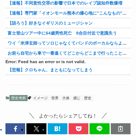
【速報】不同意性交罪の影響で日本でのレイプ認知件数爆増
【速報】専門家「イオンモール熊本の爆心地に”こんなもの”があったんだけど…」
【語ろう】好きなイギリスのミュージシャン
富士登山ツアー中に64歳男性死亡 8合目付近で意識失う
ワイ「米津玄師ってソロじゃなくてバンドのボーカルならよかったよね」
お前ら自宅から車で一番遠くてどこからどこまで行ったことある？
Error: Feed has an error or is not valid.
【悲報】クロちゃん、まともになってしまう
歴史考察
イメージ
世界
大体
感じ
歴史
よかったらシェアしてね！