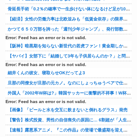
骨延長手術「0.2％の確率で一生歩けない体になるけど足が10cm伸びます」←コスパ良すぎるだろ
【経済】女性の労働力率は北欧並みも「低賃金依存」の限界 団塊世代の完全引退で、企業が迫られる“最後の選択”
かつて６５０万部を誇った「週刊少年ジャンプ」、発行部数が初の100万部割れ
Error: Feed has an error or is not valid.
【阪神】暗黒期を知らない新世代の若虎ファン！黄金期しか知らない現代のファン事情と驚きのリアル
【ヤバイ】女部下に「結婚して3年も子供居らんのか？」と問い詰めた結果ｗｗｗｗ 他
Error: Feed has an error or is not valid.
細井くんの彼女、寝取らせOKだってよ3
旦那の同僚女が旦那の元カノ。なのにしょっちゅうペアで仕事してて遅くまで残業したり二人で出張に行ったり。なんで「今度の出張は一人で行く」って嘘つくのかな
外国人「2002年W杯は?」韓国サッカーに衝撃的不祥事！W杯予選でレフリーへの性的接待発覚！海外騒然！【海外の反応】
Error: Feed has an error or is not valid.
【画像】「ビールと水を交互に飲まないと倒れるグラス」発売
【警告】株式投資、男性の自信喪失の原因に… 6割超が「人生の敗者」自認
【速報】露悪系アニメ、『この作品』の登場で最盛期を迎えてしまう…