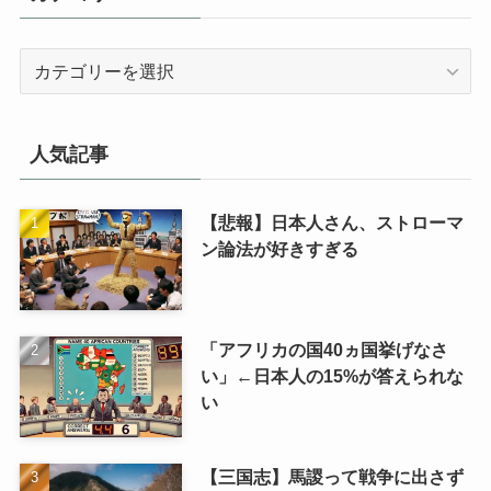
カ
テ
ゴ
リ
人気記事
【悲報】日本人さん、ストローマ
ン論法が好きすぎる
「アフリカの国40ヵ国挙げなさ
い」←日本人の15%が答えられな
い
【三国志】馬謖って戦争に出さず