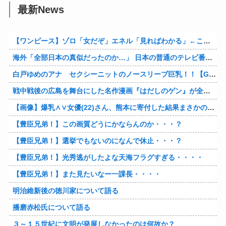
最新News
【ワンピース】ゾロ「女だぞ」エネル「見ればわかる」←ここ好きすぎるｗｗｗｗｗｗｗｗｗｗｗｗｗ
海外「全部日本の真似だったのか…」 日本の普通のテレビ番組が最新SNSの数十年先を行っていたと話題に
白戸ゆめのアナ セクシーニットのノースリーブ巨乳！！【GIF動画あり】
戦中戦後の広島を舞台にした名作漫画『はだしのゲン』が全巻50％オフで買える激安セール開催！！このチャンスを見逃すな！！
【画像】爆乳∧∨女優(22)さん、熊本に寄付した結果まさかの事態に・・・・・・
【豊臣兄弟！】この画質どうにかならんのか・・・？
【豊臣兄弟！】選挙でもないのになんで休止・・・？
【豊臣兄弟！】光秀逃がしたよな天海フラグすぎる・・・・
【豊臣兄弟！】また見たいなー一課長・・・・
明治維新後の徳川家について語る
播磨赤松氏について語る
３～１５世紀に文明が発展しなかったのは何故か？