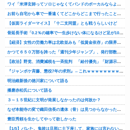
ワイ「米津玄師ってソロじゃなくてバンドのボーカルならよかったよね」
お前ら自宅から車で一番遠くてどこからどこまで行ったことある？
【仮面ライダーマイス】「十二支同盟」とも戦うらしいけど
骨延長手術「0.2％の確率で一生歩けない体になるけど足が10cm伸びます」←コスパ良すぎるだろ
【経済】女性の労働力率は北欧並みも「低賃金依存」の限界 団塊世代の完全引退で、企業が迫られる“最後の選択”
かつて６５０万部を誇った「週刊少年ジャンプ」、発行部数が初の100万部割れ
【政治】野党、消費減税を一斉批判 「給付優先」「財源示せ」
『ジャンポケ斉藤、懲役7年の求刑』←これｗｗｗｗｗｗｗｗｗｗｗｗｗｗｗｗｗｗ
明治維新後の徳川家について語る
播磨赤松氏について語る
３～１５世紀に文明が発展しなかったのは何故か？
なぜ本能寺の変で織田信長の遺体（骨）は見つからなかったのか
豊臣秀頼を生かしてやって欲しかった
【1/5】バレた。鬼彼は旦那に土下座して、家族には言わないで下さいって…。いつの間にか子供も出来ていたようで私はドン引きでした。→お前の旦那はお前にドン引きだよｗ