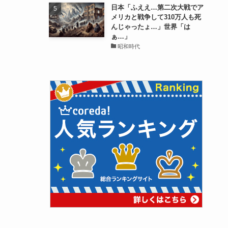
日本「ふええ…第二次大戦でア
メリカと戦争して310万人も死
んじゃったょ…」世界「は
ぁ…」
昭和時代