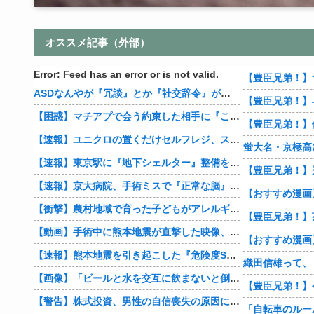
オススメ記事（外部）
Error: Feed has an error or is not valid.
【豊臣兄弟！】
ASDなんやが『冗談』とか『社交辞令』がマジでわからなくて怖い
【豊臣兄弟！】
【困惑】マチアプで会う約束した相手に『この返信』送ったらブロックされたんやが…
【速報】ユニクロの置くだけセルフレジ、スーパーにも導入へ
蛍大名・京極高
【速報】東京駅に『地下シェルター』整備を正式表明
【速報】京大病院、手術ミスで『正常な脳』を摘出 → 患者は自発呼吸不可能な植物状態に
【衝撃】農村地域で育った子どもがアレルギーやぜん息になりにくい『農場効果』を引き起こす細菌が判明
【豊臣兄弟！】
【動画】手術中に熊本地震が直撃した映像、凄まじい…
【速報】熊本地震を引き起こした『危険度Sランク断層』日本のド真ん中に10カ所もあると判明
【画像】「ビールと水を交互に飲まないと倒れるグラス」発売
【豊臣兄弟！】
【警告】株式投資、男性の自信喪失の原因に… 6割超が「人生の敗者」自認