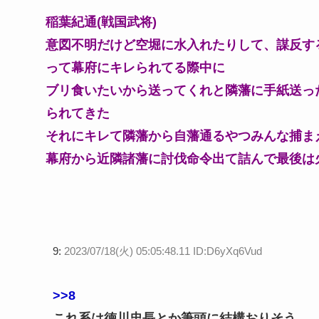
稲葉紀通(戦国武将)
意図不明だけど空堀に水入れたりして、謀反す
って幕府にキレられてる際中に
ブリ食いたいから送ってくれと隣藩に手紙送っ
られてきた
それにキレて隣藩から自藩通るやつみんな捕ま
幕府から近隣諸藩に討伐命令出て詰んで最後は
9:
2023/07/18(火) 05:05:48.11 ID:D6yXq6Vud
>>8
これ系は徳川忠長とか筆頭に結構おりそう