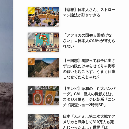
【悲報】日本人さん、ストロー
マン論法が好きすぎる
「アフリカの国40ヵ国挙げな
さい」←日本人の15%が答えら
れない
【三国志】馬謖って戦争に出さ
ずに内政だけやらせてりゃ街亭
の戦いも起こらず、うまく仕事
こなせてたんじゃね？
【テレビ】昭和の「丸大ハンバ
ーグ」CM 巨人の撮影方法に
スタジオ驚き テレ朝系「ニン
チド調査ショー2時間SP」
日本「ふええ…第二次大戦でア
メリカと戦争して310万人も死
んじゃったょ…」世界「は