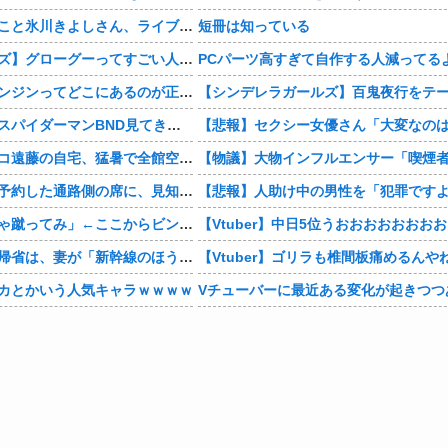
【画像】KIINA.こと氷川きよしさん、ライブを前にあたシコ欲全開www
短冊は知っている
【スターウォーズ】グローグーってすごい人気あるんだな…
PCパーツ高すぎて自作する人減ってる
結局さ、車のエンジンってどこにあるのが正解なんだよ！
【感想まとめ】スパイダーマンBND見てきたよ
【芸能】ココリコ遠藤の自宅、猛暑で全館空調故障…新品交換費300万円…高額費用に「高すぎる」
【相談】早めに予約した通路側の席に、見知らぬ母子が。車掌の呼びかけにも「目を閉じて無視」して居座られました。無理やり奪われた席は、結局“やったもん勝ち”になってしまうのでしょうか？
佐山聡「はいじゃ蹴ってみ」←ここからビンタされずに済む方法
【お金】お盆の帰省は、妻が「新幹線のほうが楽」と譲りません。東京から大阪まで家族4人だと往復「10万円」近くかかるため、私は車で節約したいのですが、実際の費用はどれくらい違うのでしょうか？
【Vtuber】ゴリラも椎間板痛めるんや
カとかいう人気キャラｗｗｗｗ
Vチューバーに最近ある変化が起きつつ