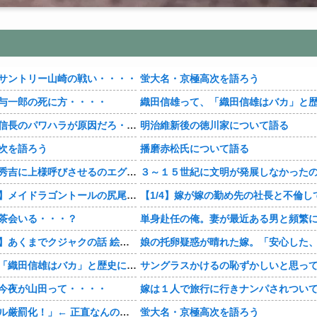
サントリー山崎の戦い・・・・
蛍大名・京極高次を語ろう
与一郎の死に方・・・・
【豊臣兄弟！】信長のパワハラが原因だろ・・・？
明治維新後の徳川家について語る
次を語ろう
播磨赤松氏について語る
【豊臣兄弟！】秀吉に上様呼びさせるのエグいな・・・・
【おすすめ漫画】メイドラゴントールの尻尾もふもふ・・・・
茶会いる・・・？
【おすすめ漫画】あくまでクジャクの話 絵が綺麗・・・・
織田信雄って、「織田信雄はバカ」と歴史に書かれているが今まで家が残っているんでバカではないよな？
今夜が山田って・・・・
「自転車のルール厳罰化！」← 正直なんの意味もなかった件www
蛍大名・京極高次を語ろう