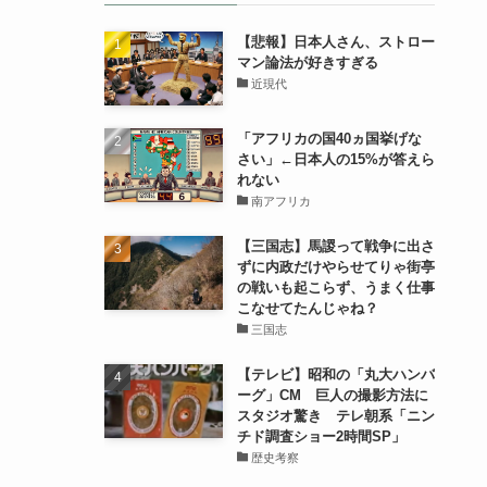
【悲報】日本人さん、ストロー
マン論法が好きすぎる
近現代
「アフリカの国40ヵ国挙げな
さい」←日本人の15%が答えら
れない
南アフリカ
【三国志】馬謖って戦争に出さ
ずに内政だけやらせてりゃ街亭
の戦いも起こらず、うまく仕事
こなせてたんじゃね？
三国志
【テレビ】昭和の「丸大ハンバ
ーグ」CM 巨人の撮影方法に
スタジオ驚き テレ朝系「ニン
チド調査ショー2時間SP」
歴史考察