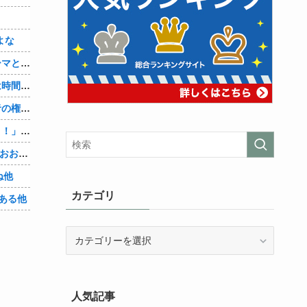
よな
【シンデレラガールズ】百鬼夜行をテーマとしたPOP UP SHOPが東京・大阪にて開催
【悲報】セクシー女優さん「大変なのは時間が止まるやつの撮影」←ばらしてしまうｗ
【物議】大物インフルエンサー「喫煙者の権利がマジで侵害されてる。いくら税金払ってるんだ」他
【悲報】人助け中の男性を「犯罪ですよ！」と責めた女性、警察が来た瞬間逃げる他
【Vtuber】中日5位うおおおおおおおおおおおおおおおお他
ね他
カテゴリ
ある他
カ
テ
ゴ
リ
人気記事