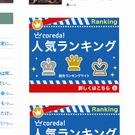
ぁ…」
織田信雄って、「織田信雄はバカ」と歴史に書かれているが今まで家が残っているんでバカではないよな？
３～１５世紀に文明が発展しなかったのは何故か？
【1/4】嫁が嫁の勤め先の社長と不倫している。証拠を掴む前に嫁から離婚を切り出されたので、ハッタリかまして証拠を握っているフリしたら、向こうから示談話を振ってきたｗ
単身赴任の俺。妻が最近ある男と頻繁に会っている。電話で問い詰めた。「好きなのはアナタ、でも会えないのがツライ、寂しいから・・・」妻は、その男と不倫関係に発展した様だ…
娘の托卵疑惑が晴れた嫁。「安心した、もっと早く打ち明けて鑑定しておけばよかった」と。そして「今度こそ家族三人で幸せになりたい」と言い出した！！ごめんこうむるわｗｗ
サングラスかけるの恥ずかしいと思ってたけど、日差し強すぎてサングラスかけ始めたわ
嫁は１人で旅行に行きナンパされついていったり、出会い系で知り合った男と会ったりした。しかも酔っていて避妊もしてなかった。そしてやはり自分には夫しかいないと思ったんだとｗ