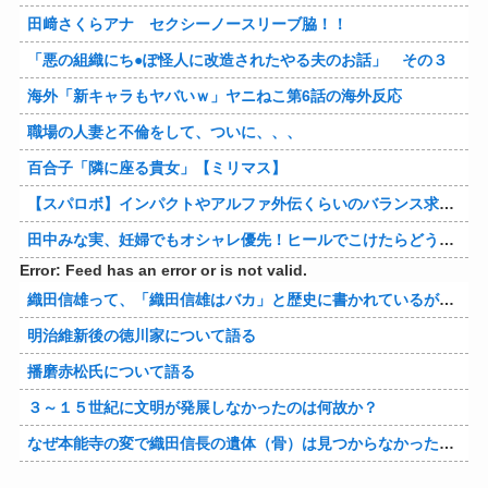
田﨑さくらアナ セクシーノースリーブ脇！！
「悪の組織にち●ぽ怪人に改造されたやる夫のお話」 その３
海外「新キャラもヤバいｗ」ヤニねこ第6話の海外反応
職場の人妻と不倫をして、ついに、、、
百合子「隣に座る貴女」【ミリマス】
【スパロボ】インパクトやアルファ外伝くらいのバランス求む！！ → インパクトも最終的にはコアブースターで雑魚は一撃で倒せてたけどね
田中みな実、妊婦でもオシャレ優先！ヒールでこけたらどうすんのｗ
Error: Feed has an error or is not valid.
織田信雄って、「織田信雄はバカ」と歴史に書かれているが今まで家が残っているんでバカではないよな？
明治維新後の徳川家について語る
播磨赤松氏について語る
３～１５世紀に文明が発展しなかったのは何故か？
なぜ本能寺の変で織田信長の遺体（骨）は見つからなかったのか