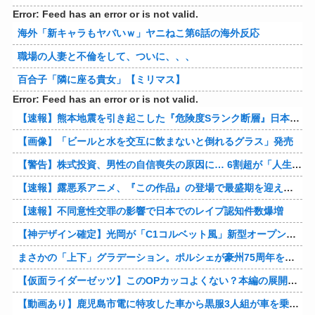
Error: Feed has an error or is not valid.
海外「新キャラもヤバいｗ」ヤニねこ第6話の海外反応
職場の人妻と不倫をして、ついに、、、
百合子「隣に座る貴女」【ミリマス】
Error: Feed has an error or is not valid.
【速報】熊本地震を引き起こした『危険度Sランク断層』日本のド真ん中に10カ所もあると判明
【画像】「ビールと水を交互に飲まないと倒れるグラス」発売
【警告】株式投資、男性の自信喪失の原因に… 6割超が「人生の敗者」自認
【速報】露悪系アニメ、『この作品』の登場で最盛期を迎えてしまう…
【速報】不同意性交罪の影響で日本でのレイプ認知件数爆増
【神デザイン確定】光岡が「C1コルベット風」新型オープンカーの最新ティーザー画像を公開、マツダ・ロードスターの信頼性にレトロな外観がドッキング
まさかの「上下」グラデーション。ポルシェが豪州75周年を祝う特別モデル「911 Turbo S Land Down Under」を発表、1951年の「見果てぬ夢」が内外装に再現
【仮面ライダーゼッツ】このOPカッコよくない？本編の展開ちゃんと反映してて完成度高いし
【動画あり】鹿児島市電に特攻した車から黒服3人組が車を乗り捨てて逃走