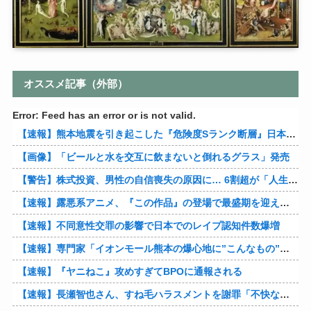
オススメ記事（外部）
Error: Feed has an error or is not valid.
【速報】熊本地震を引き起こした『危険度Sランク断層』日本のド真ん中に10カ所もあると判明
【画像】「ビールと水を交互に飲まないと倒れるグラス」発売
【警告】株式投資、男性の自信喪失の原因に… 6割超が「人生の敗者」自認
【速報】露悪系アニメ、『この作品』の登場で最盛期を迎えてしまう…
【速報】不同意性交罪の影響で日本でのレイプ認知件数爆増
【速報】専門家「イオンモール熊本の爆心地に”こんなもの”があったんだけど…」
【速報】『ヤニねこ』攻めすぎてBPOに通報される
【速報】長瀬智也さん、すね毛ハラスメントを謝罪「不快な思いをさせて申し訳ありませんでした」