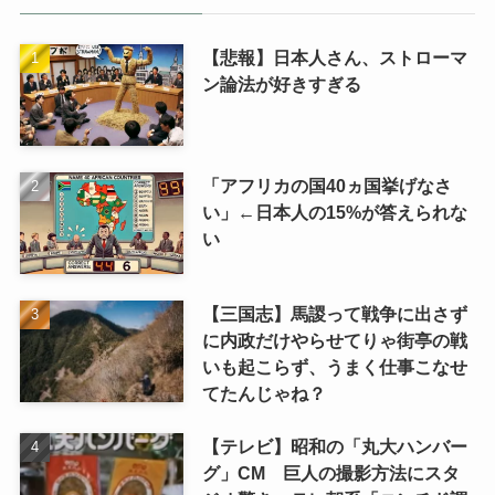
【悲報】日本人さん、ストローマ
ン論法が好きすぎる
「アフリカの国40ヵ国挙げなさ
い」←日本人の15%が答えられな
い
【三国志】馬謖って戦争に出さず
に内政だけやらせてりゃ街亭の戦
いも起こらず、うまく仕事こなせ
てたんじゃね？
【テレビ】昭和の「丸大ハンバー
グ」CM 巨人の撮影方法にスタ