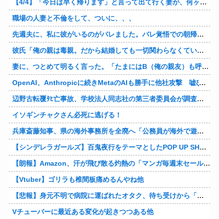
【4/4】「今日は早く帰ります」と言って出て行く妻が、何ヶ月ぶりだろう、見送る私に振り返って手を振っている。罪のなせる気持ちの表れなのか。今日の午後調査員から連絡が入る…
職場の人妻と不倫をして、ついに、、、
先週夫に、私に彼がいるのがバレました。バレ覚悟での朝帰りでしたが・・・ 私は意志を持って彼に抱かれました。その時にはもう結婚生活を終わりにする覚悟が出来ていました。
彼氏「俺の親は毒親。だから結婚しても一切関わらなくていい」私「うん」彼氏「そのかわり俺もお前の親と一切関わらない。結婚の挨拶にも行かない」私「えっ」
妻に、つとめて明るく言った。「たまにはB（俺の親友）も呼んで家で鍋でもしようか。」妻は箸を持つ手をブルブル震わせながら「何でBさんなの？」と。お前の浮気相手だからだよ！！
OpenAI、Anthropicに続きMetaのAIも勝手に他社攻撃 嘘ξけど何これ流行ってんの？
辺野古転覆ﾀﾋ亡事故、学校法人同志社の第三者委員会が調査報告書を公表 … 安全配慮義務違反や安全管理に関する検証を妨げた組織風土の存在を指摘
イソギンチャクさん必死に逃げる！
兵庫斎藤知事、県の海外事務所を全廃へ「公務員が海外で遊ぶためにあるだけ」
【シンデレラガールズ】百鬼夜行をテーマとしたPOP UP SHOPが東京・大阪にて開催
【朗報】Amazon、汗が飛び散る灼熱の「マンガ毎週末セール（50%還元）」を開催！他
【Vtuber】ゴリラも椎間板痛めるんやね他
【悲報】身元不明で病院に運ばれたオタク、待ち受けから「ラブライブ」と呼ばれるｗｗｗｗ他
Vチューバーに最近ある変化が起きつつある他