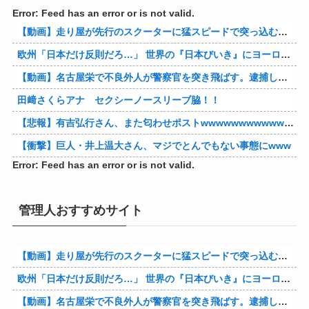
Error: Feed has an error or is not valid.
【動画】走り屋が先行のスクーターに猛スピードで突っ込む事故。
欧州「日本だけ反則だろ…」 世界の『日本びいき』にヨーロッパ全土から不満の声
【動画】名古屋栄で不良外人が警察官を突き飛ばす。逮捕しろやｗｗｗ
田﨑さくらアナ セクシーノースリーブ脇！！
【悲報】有吉弘行さん、また匂わせポストwwwwwwwwwwwwwwww
【衝撃】巨人・井上温大さん、マジでとんでもない事態にwww
Error: Feed has an error or is not valid.
管理人おすすめサイト
【動画】走り屋が先行のスクーターに猛スピードで突っ込む事故。
欧州「日本だけ反則だろ…」 世界の『日本びいき』にヨーロッパ全土から不満の声
【動画】名古屋栄で不良外人が警察官を突き飛ばす。逮捕しろやｗｗｗ