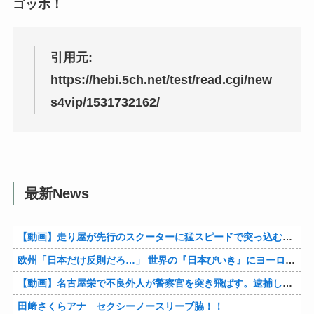
ゴッホ！
引用元:
https://hebi.5ch.net/test/read.cgi/new
s4vip/1531732162/
最新News
【動画】走り屋が先行のスクーターに猛スピードで突っ込む事故。
欧州「日本だけ反則だろ…」 世界の『日本びいき』にヨーロッパ全土から不満の声
【動画】名古屋栄で不良外人が警察官を突き飛ばす。逮捕しろやｗｗｗ
田﨑さくらアナ セクシーノースリーブ脇！！