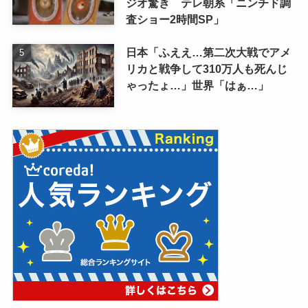
ジオ驚き テレ朝系「ニンチド調
査ショー2時間SP」
日本「ふええ…第二次大戦でアメ
リカと戦争して310万人も死んじ
ゃったょ…」世界「はぁ…」