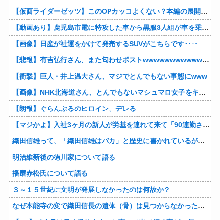
【仮面ライダーゼッツ】このOPカッコよくない？本編の展開ちゃんと反映してて完成度高いし
【動画あり】鹿児島市電に特攻した車から黒服3人組が車を乗り捨てて逃走
【画像】日産が社運をかけて発売するSUVがこちらです‥‥
【悲報】有吉弘行さん、また匂わせポストwwwwwwwwwwwwwwww
【衝撃】巨人・井上温大さん、マジでとんでもない事態にwww
【画像】NHK北海道さん、とんでもないマシュマロ女子をキャスターに起用してしまうwwwwwwww
【朗報】ぐらんぶるのヒロイン、デレる
【マジかよ】入社3ヶ月の新人が労基を連れて来て「90連勤させられました」「労働基準法違反です」→俺「彼は30連休中ですが?」
織田信雄って、「織田信雄はバカ」と歴史に書かれているが今まで家が残っているんでバカではないよな？
明治維新後の徳川家について語る
播磨赤松氏について語る
３～１５世紀に文明が発展しなかったのは何故か？
なぜ本能寺の変で織田信長の遺体（骨）は見つからなかったのか