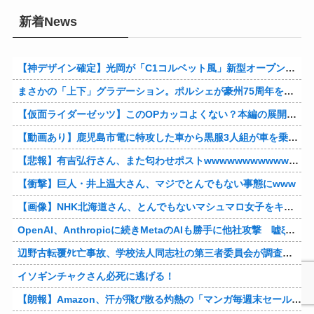
新着News
【神デザイン確定】光岡が「C1コルベット風」新型オープンカーの最新ティーザー画像を公開、マツダ・ロードスターの信頼性にレトロな外観がドッキング
まさかの「上下」グラデーション。ポルシェが豪州75周年を祝う特別モデル「911 Turbo S Land Down Under」を発表、1951年の「見果てぬ夢」が内外装に再現
【仮面ライダーゼッツ】このOPカッコよくない？本編の展開ちゃんと反映してて完成度高いし
【動画あり】鹿児島市電に特攻した車から黒服3人組が車を乗り捨てて逃走
【悲報】有吉弘行さん、また匂わせポストwwwwwwwwwwwwwwww
【衝撃】巨人・井上温大さん、マジでとんでもない事態にwww
【画像】NHK北海道さん、とんでもないマシュマロ女子をキャスターに起用してしまうwwwwwwww
OpenAI、Anthropicに続きMetaのAIも勝手に他社攻撃 嘘ξけど何これ流行ってんの？
辺野古転覆ﾀﾋ亡事故、学校法人同志社の第三者委員会が調査報告書を公表 … 安全配慮義務違反や安全管理に関する検証を妨げた組織風土の存在を指摘
イソギンチャクさん必死に逃げる！
【朗報】Amazon、汗が飛び散る灼熱の「マンガ毎週末セール（50%還元）」を開催！他