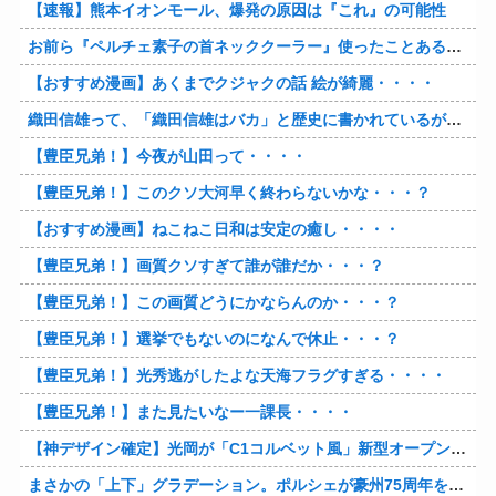
【速報】熊本イオンモール、爆発の原因は『これ』の可能性
お前ら『ペルチェ素子の首ネッククーラー』使ったことあるか？
【おすすめ漫画】あくまでクジャクの話 絵が綺麗・・・・
織田信雄って、「織田信雄はバカ」と歴史に書かれているが今まで家が残っているんでバカではないよな？
【豊臣兄弟！】今夜が山田って・・・・
【豊臣兄弟！】このクソ大河早く終わらないかな・・・？
【おすすめ漫画】ねこねこ日和は安定の癒し・・・・
【豊臣兄弟！】画質クソすぎて誰が誰だか・・・？
【豊臣兄弟！】この画質どうにかならんのか・・・？
【豊臣兄弟！】選挙でもないのになんで休止・・・？
【豊臣兄弟！】光秀逃がしたよな天海フラグすぎる・・・・
【豊臣兄弟！】また見たいなー一課長・・・・
【神デザイン確定】光岡が「C1コルベット風」新型オープンカーの最新ティーザー画像を公開、マツダ・ロードスターの信頼性にレトロな外観がドッキング
まさかの「上下」グラデーション。ポルシェが豪州75周年を祝う特別モデル「911 Turbo S Land Down Under」を発表、1951年の「見果てぬ夢」が内外装に再現