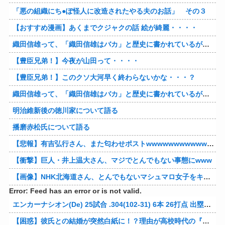
「悪の組織にち●ぽ怪人に改造されたやる夫のお話」 その３
【おすすめ漫画】あくまでクジャクの話 絵が綺麗・・・・
織田信雄って、「織田信雄はバカ」と歴史に書かれているが今まで家が残っているんでバカではないよな？
【豊臣兄弟！】今夜が山田って・・・・
【豊臣兄弟！】このクソ大河早く終わらないかな・・・？
織田信雄って、「織田信雄はバカ」と歴史に書かれているが今まで家が残っているんでバカではないよな？
明治維新後の徳川家について語る
播磨赤松氏について語る
【悲報】有吉弘行さん、また匂わせポストwwwwwwwwwwwwwwww
【衝撃】巨人・井上温大さん、マジでとんでもない事態にwww
【画像】NHK北海道さん、とんでもないマシュマロ女子をキャスターに起用してしまうwwwwwwww
Error: Feed has an error or is not valid.
エンカーナシオン(De) 25試合 .304(102-31) 6本 26打点 出塁率.311 OPS.831 wRC+137 WAR+0.7
【困惑】彼氏との結婚が突然白紙に！？理由が高校時代の『アレ』だったｗｗｗｗ 他