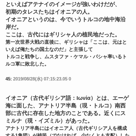
といえばアテナイのイメージが強いわけだが、
初期のタレスたちはイオニアの人。
イオニアというのは、今でいうトルコの地中海沿
岸だ。
ここは、古代にはギリシャ人の植民地だった。
第一次世界大戦の直後に、ギリシャは「ここは、元はと
いえば俺たちの国土なのだ」と主張して
トルコと戦争し、ムスタファ・ケマル・パシャ率いるト
ルコ軍に敗北した。
45:
2019/08/28(水) 07:15:23.05 0
イオニア（古代ギリシア語：Ιωνία）とは、エーゲ
海に面した、アナトリア半島（現・トルコ）南西
部に古代に存在した地方のことである。近くにス
ミルナ（現・イズミル）があった。
アナトリア半島にはイオニア人（古代ギリシア人を構成
する1集団）が植民（でなければ、少なくとも支配）した