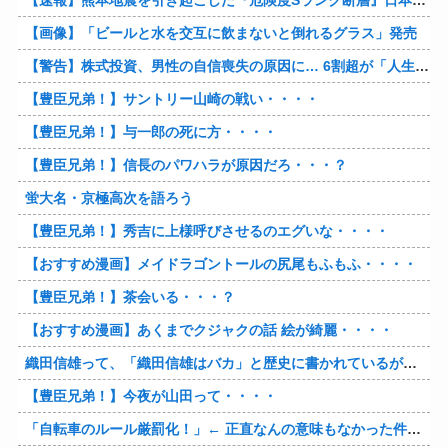
【画像】「ビールと水を交互に飲まないと倒れるグラス」発売
【警告】株式投資、男性の自信喪失の原因に… 6割超が「人生の敗者」自認
【豊臣兄弟！】サントリー山崎の戦い・・・・
【豊臣兄弟！】与一郎の死に方・・・・
【豊臣兄弟！】信長のパワハラが原因だろ・・・？
蛍大名・京極高次を語ろう
【豊臣兄弟！】秀吉に上様呼びさせるのエグいな・・・・
【おすすめ漫画】メイドラゴントールの尻尾もふもふ・・・・
【豊臣兄弟！】茶会いる・・・？
【おすすめ漫画】あくまでクジャクの話 絵が綺麗・・・・
織田信雄って、「織田信雄はバカ」と歴史に書かれているが今まで家が残っているんでバカではないよな？
【豊臣兄弟！】今夜が山田って・・・・
「自転車のルール厳罰化！」← 正直なんの意味もなかった件www