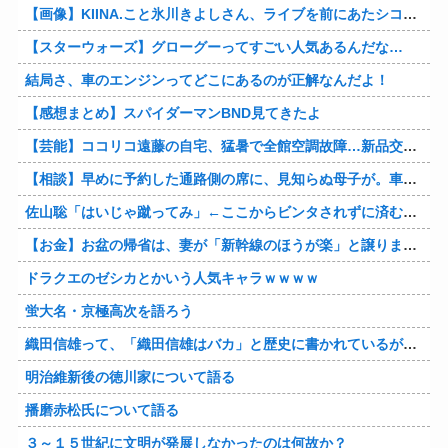
【画像】KIINA.こと氷川きよしさん、ライブを前にあたシコ欲全開www
【スターウォーズ】グローグーってすごい人気あるんだな…
結局さ、車のエンジンってどこにあるのが正解なんだよ！
【感想まとめ】スパイダーマンBND見てきたよ
【芸能】ココリコ遠藤の自宅、猛暑で全館空調故障…新品交換費300万円…高額費用に「高すぎる」
【相談】早めに予約した通路側の席に、見知らぬ母子が。車掌の呼びかけにも「目を閉じて無視」して居座られました。無理やり奪われた席は、結局“やったもん勝ち”になってしまうのでしょうか？
佐山聡「はいじゃ蹴ってみ」←ここからビンタされずに済む方法
【お金】お盆の帰省は、妻が「新幹線のほうが楽」と譲りません。東京から大阪まで家族4人だと往復「10万円」近くかかるため、私は車で節約したいのですが、実際の費用はどれくらい違うのでしょうか？
ドラクエのゼシカとかいう人気キャラｗｗｗｗ
蛍大名・京極高次を語ろう
織田信雄って、「織田信雄はバカ」と歴史に書かれているが今まで家が残っているんでバカではないよな？
明治維新後の徳川家について語る
播磨赤松氏について語る
３～１５世紀に文明が発展しなかったのは何故か？