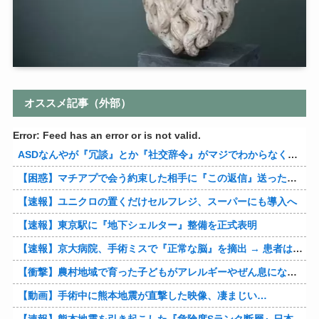
オススメ記事（外部）
Error: Feed has an error or is not valid.
ASDなんやが『冗談』とか『社交辞令』がマジでわからなくて怖い
【困惑】マチアプで会う約束した相手に『この返信』送ったらブロックされたんやが…
【速報】ユニクロの置くだけセルフレジ、スーパーにも導入へ
【速報】東京駅に『地下シェルター』整備を正式表明
【速報】京大病院、手術ミスで『正常な脳』を摘出 → 患者は自発呼吸不可能な植物状態に
【衝撃】農村地域で育った子どもがアレルギーやぜん息になりにくい『農場効果』を引き起こす細菌が判明
【動画】手術中に熊本地震が直撃した映像、凄まじい…
【速報】熊本地震を引き起こした『危険度Sランク断層』日本のド真ん中に10カ所もあると判明