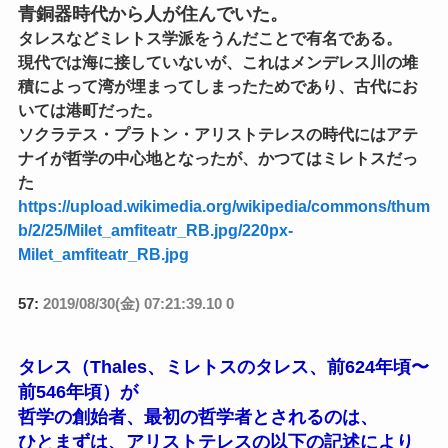
青銅器時代から人が住んでいた。
タレスなどミレトス学派をうんだことで有名である。
現代では海に接していないが、これはメンデレス川の堆
積によって湾が埋まってしまったためであり、古代にお
いては港町だった。
ソクラテス・プラトン・アリストテレスの時代にはアテ
ナイが哲学の中心地となったが、かつてはミレトスだっ
た
https://upload.wikimedia.org/wikipedia/commons/thum
b/2/25/Milet_amfiteatr_RB.jpg/220px-
Milet_amfiteatr_RB.jpg
57:
2019/08/30(金) 07:21:39.10 0
タレス（Thales、ミレトスのタレス、前624年頃〜
前546年頃）が
哲学の創始者、最初の哲学者とされるのは、
ひとまずは、アリストテレスの以下の記述により