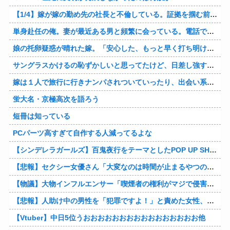
【1/4】嫁が嫁の勤め先の社長と不倫している。証拠を掴む前に嫁から離婚を切り出されたので、ハッタリかまして証拠を握っているフリしたら、向こうから示談話を振ってきたｗ
単身赴任の俺。妻が最近ある男と頻繁に会っている。電話で問い詰めた。「好きなのはアナタ、でも会えないのがツライ、寂しいから・・・」妻は、その男と不倫関係に発展した様だ…
娘の托卵疑惑が晴れた嫁。「安心した、もっと早く打ち明けて鑑定しておけばよかった」と。そして「今度こそ家族三人で幸せになりたい」と言い出した！！ごめんこうむるわｗｗ
サングラスかけるの恥ずかしいと思ってたけど、日差し強すぎてサングラスかけ始めたわ
嫁は１人で旅行に行きナンパされついていったり、出会い系で知り合った男と会ったりした。しかも酔っていて避妊もしてなかった。そしてやはり自分には夫しかいないと思ったんだとｗ
蛍大名・京極高次を語ろう
短冊は知っている
PCパーツ高すぎて自作する人減ってるよな
【シンデレラガールズ】百鬼夜行をテーマとしたPOP UP SHOPが東京・大阪にて開催
【悲報】セクシー女優さん「大変なのは時間が止まるやつの撮影」←ばらしてしまうｗ
【物議】大物インフルエンサー「喫煙者の権利がマジで侵害されてる。いくら税金払ってるんだ」他
【悲報】人助け中の男性を「犯罪ですよ！」と責めた女性、警察が来た瞬間逃げる他
【Vtuber】中日5位うおおおおおおおおおおおおおおおお他