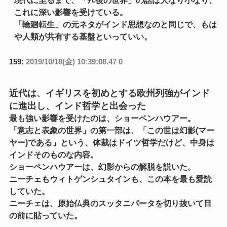
現代に至るまで、「ﾀﾋ後の世界」の話は大なり小なり、
これに深い影響を受けている。
「輪廻転生」の元ネタがインド思想なのと同じで、もは
や人類が共有する基盤といっていい。
159:
2019/10/18(金) 10:39:08.47 0
近代は、イギリスを初めとする欧州列強がインド
に進出し、インド哲学と出会った
最も強い影響を受けたのは、ショーペンハウアー。
「意志と表象の世界」の第一部は、「この世は幻影(マー
ヤー)である」という、体裁はドイツ哲学だけど、中身は
インドそのものな内容。
ショーペンハウアーは、幻影からの解脱を説いた。
ニーチェもウィトゲンシュタインも、この本を最も愛読
していた。
ニーチェは、原始仏典のスッタニパータを切り抜いて目
の前に貼っていた。