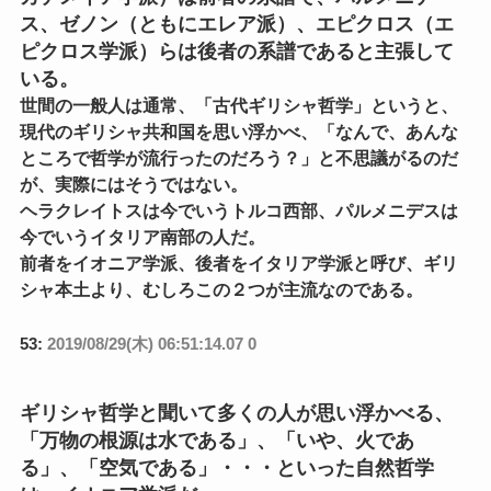
ス、ゼノン（ともにエレア派）、エピクロス（エ
ピクロス学派）らは後者の系譜であると主張して
いる。
世間の一般人は通常、「古代ギリシャ哲学」というと、
現代のギリシャ共和国を思い浮かべ、「なんで、あんな
ところで哲学が流行ったのだろう？」と不思議がるのだ
が、実際にはそうではない。
ヘラクレイトスは今でいうトルコ西部、パルメニデスは
今でいうイタリア南部の人だ。
前者をイオニア学派、後者をイタリア学派と呼び、ギリ
シャ本土より、むしろこの２つが主流なのである。
53:
2019/08/29(木) 06:51:14.07 0
ギリシャ哲学と聞いて多くの人が思い浮かべる、
「万物の根源は水である」、「いや、火であ
る」、「空気である」・・・といった自然哲学