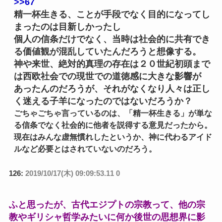
>>67
精一杯生きる、ことが手段でなく目的になってし
まったのは目新しかったし
個人の信条だけでなく、当時は社会的に共有でき
る価値観が混乱していたんだろうと想像する。
神や来世、絶対的真理の存在は２０世紀初頭まで
は西欧社会での現世での道徳感に大きな影響が
あったんのだろうが、それがなくなり人々は正し
く迷える子羊になったのではないだろうか？
ごちゃごちゃ言っているのは、「精一杯生きる」が単な
る信条でなく社会的に他者を説得する意見だったから。
現在はみんな虚無慣れしたというか、神に代わるアイド
ルなど必要とはされていないのだろう。
126:
2019/10/17(木) 09:09:53.11 0
ふと思ったが、古代エジプトの宗教って、他の宗
教やギリシャ哲学みたいに何か後世の思想界に影