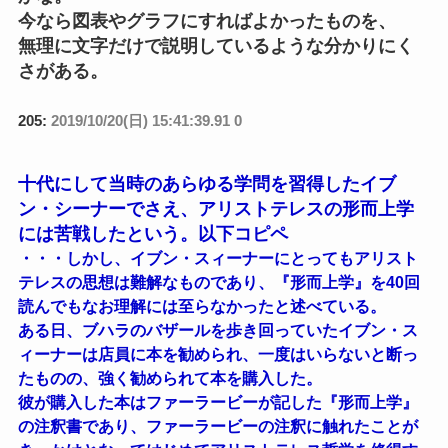
今なら図表やグラフにすればよかったものを、
無理に文字だけで説明しているような分かりにく
さがある。
205:
2019/10/20(日) 15:41:39.91 0
十代にして当時のあらゆる学問を習得したイブ
ン・シーナーでさえ、アリストテレスの形而上学
には苦戦したという。以下コピペ
・・・しかし、イブン・スィーナーにとってもアリスト
テレスの思想は難解なものであり、『形而上学』を40回
読んでもなお理解には至らなかったと述べている。
ある日、ブハラのバザールを歩き回っていたイブン・ス
ィーナーは店員に本を勧められ、一度はいらないと断っ
たものの、強く勧められて本を購入した。
彼が購入した本はファーラービーが記した『形而上学』
の注釈書であり、ファーラービーの注釈に触れたことが