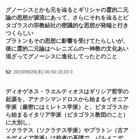
グノーシスとかも元を辿るとギリシャの霊的二元
論の思想が源流にあって、さらにそれを辿るとピ
タゴラスの宗教結社の密議的な思想が発端と行き
つくらしい
プラトンもその思想に影響を受けてたらしいが、
後に霊的二元論はヘレニズムの一神教の文化あい
混ざってグノーシスに進化してったとのこと
52:
2019/08/29(木) 06:50:20.03 0
ディオゲネス・ラエルティオスはギリシア哲学の
起源を、アナクシマンドロスから始まるイオニア
学派（厳密にはミレトス学派）と、ピタゴラスか
ら始まるイタリア学派（ピタゴラス教団のこと）
に大別し、
ソクラテス（ソクラテス学派）やプラトン（古ア
カデメイア学派）は前者の系譜で、パルメニデ