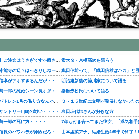
【おすすめ漫画】ご注文はうさぎですか癒される・・・・
蛍大名・京極高次を語ろう
【豊臣兄弟！】本能寺の辺？はっきりしねーなどこなんだよ・・・・
【豊臣兄弟！】信孝がアホすぎるんだが・・・・
明治維新後の徳川家について語る
【豊臣兄弟！】与一郎の死ぬシーン長すぎ・・・・
播磨赤松氏について語る
【豊臣兄弟！】パトレン1号の喋り方なんかクセになる・・・・
サントリー山崎の戦い・・・・
島田珠代姉さんが好きな方
与一郎の死に方・・・・
【豊臣兄弟！】信長のパワハラが原因だろ・・・？