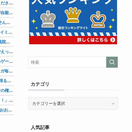
嫁の携帯メールには、最初は「やめてください。警察に相談します」とかだったけど、最近は「昨日もすごかった。間君のが中でビクピｋ（ｒｙ」とｗ しかも羽目鳥も満載だった！
元嫁の浮気を間男の嫁に教えたら間男が自殺して、間男嫁から感謝されつつ元嫁に『いつ死ぬの？』と笑顔で言われた衝撃
【PC電源】いったい誰に見せるためにそんな所にLCD付けるのかな
【AM4】さすがにDDR5へ乗り換えるタイミング逃し感が半端ない
『シュタインズ・ゲート リブート』鳳凰院凶真が存在しないγ（ガンマ）世界線が追加される
【画像】現役アスリート、紐ビキニ姿でえっちな肉体ボロンwww
【動画】マーベルの新作格ゲー、歴代格ゲーのパロディが多すぎて話題にwwwwwww
AmazonのアツさMax！心も踊る「マンガ毎週末セール（50%還元）」2日目襲来！他
【Vtuber】中日のCS進出が普通にあり得るセリーグ他
カテゴリ
【物議】大物インフルエンサー「喫煙者の権利がマジで侵害されてる。いくら税金払ってるんだ」他
【悲報】人助け中の男性を「犯罪ですよ！」と責めた女性、警察が来た瞬間逃げる他
カ
テ
【Vtuber】中日5位うおおおおおおおおおおおおおおおお他
ゴ
リ
人気記事