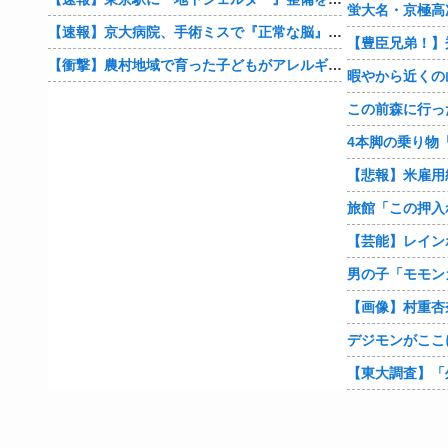
蛍大名・京極高
【速報】京大病院、手術ミスで『正常な脳』を摘出 → 患者は自発呼吸不可能な植物状態に
【衝撃】農村地域で育った子どもがアレルギーやぜん息になりにくい『農場効果』を引き起こす細菌が判明
暇やから近くの
【悲報】米雇用
旅館「この押入