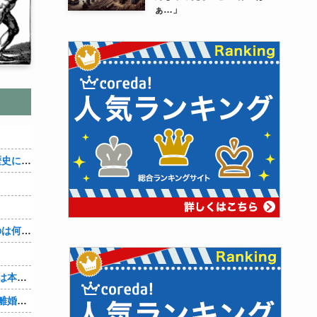
ぁ…」
織田信雄って、「織田信雄はバカ」と歴史に書かれているが今まで家が残っているんでバカではないよな？
３～１５世紀に文明が発展しなかったのは何故か？
7年も付き合ってきた彼女。『浮気相手は本気で好き、でも今の生活は壊したくない。あなたは家族で、浮気相手は恋人。それじゃ駄目なの？』人の心なんて持ってなかったｗ
山本里菜アナ、結婚生活4年半で終了！離婚コメントには疑問の声