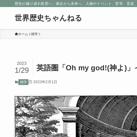
歴史の織り成す絶景へ：過去から未来へ、人物やイベント、哲学、音楽
世界歴史ちゃんねる
ホーム
雑学
2023
英語圏「Oh my god!(神よ)」
1/29
2023年2月1日
雑学