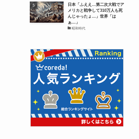
日本「ふええ…第二次大戦でア
メリカと戦争して310万人も死
んじゃったょ…」世界「は
ぁ…」
昭和時代