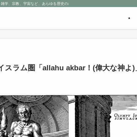
、雑学、宗教、宇宙など、あらゆる歴史の産物に包まれる魅惑の世界を探求しよう
イスラム圏「allahu akbar！(偉大な神よ)