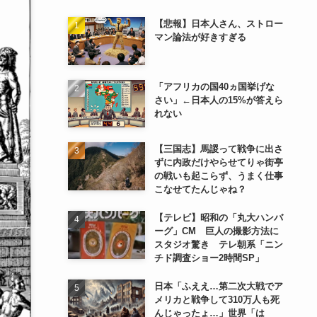
【悲報】日本人さん、ストロー
マン論法が好きすぎる
「アフリカの国40ヵ国挙げな
さい」←日本人の15%が答えら
れない
【三国志】馬謖って戦争に出さ
ずに内政だけやらせてりゃ街亭
の戦いも起こらず、うまく仕事
こなせてたんじゃね？
【テレビ】昭和の「丸大ハンバ
ーグ」CM 巨人の撮影方法に
スタジオ驚き テレ朝系「ニン
チド調査ショー2時間SP」
日本「ふええ…第二次大戦でア
メリカと戦争して310万人も死
んじゃったょ…」世界「は