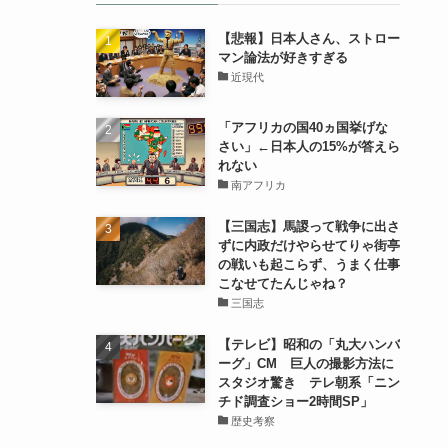
【悲報】日本人さん、ストロー
マン論法が好きすぎる
近現代
「アフリカの国40ヵ国挙げな
さい」←日本人の15%が答えら
れない
南アフリカ
【三国志】馬謖って戦争に出さ
ずに内政だけやらせてりゃ街亭
の戦いも起こらず、うまく仕事
こなせてたんじゃね？
三国志
【テレビ】昭和の「丸大ハンバ
ーグ」CM 巨人の撮影方法に
スタジオ驚き テレ朝系「ニン
チド調査ショー2時間SP」
歴史考察