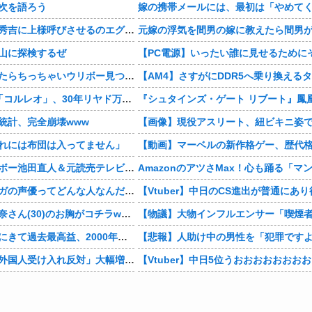
次を語ろう
【豊臣兄弟！】秀吉に上様呼びさせるのエグいな・・・・
山に探検するぜ
この前森に行ったらちっちゃいウリボー見つけた
4本脚の乗り物「コルレオ」、30年リヤド万博で披露へ 川崎重工が35年発売目指す
統計、完全崩壊www
れには布団は入ってません」
【芸能】レインボー池田直人＆元読売テレビ・佐藤佳奈アナが結婚
男の子「モモンガの声優ってどんな人なんだろ」→ググる
【画像】村重杏奈さん(30)のお胸がコチラwwwwwwwwwwww
デジモンがここにきて過去最高益、2000年のアニメ放送当時を上回る
【東大調査】「外国人受け入れ反対」大幅増 若い世代で多く