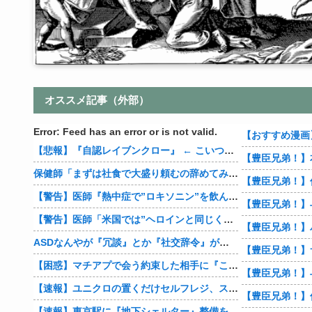
オススメ記事（外部）
Error: Feed has an error or is not valid.
【悲報】『自認レイブンクロー』 ← こいつらのタチ悪い率は異常
保健師「まずは社食で大盛り頼むの辞めてみます？」 ワイ「…食っちゃいけないものを売ってるのか？」
【警告】医師『熱中症で”ロキソニン”を飲んではいけない理由がこれ』
【警告】医師「米国では”ヘロインと同じくらいヤバい薬”が日本では平気で処方されてる」
ASDなんやが『冗談』とか『社交辞令』がマジでわからなくて怖い
【豊臣兄弟！】
【困惑】マチアプで会う約束した相手に『この返信』送ったらブロックされたんやが…
【豊臣兄弟！】
【速報】ユニクロの置くだけセルフレジ、スーパーにも導入へ
【速報】東京駅に『地下シェルター』整備を正式表明