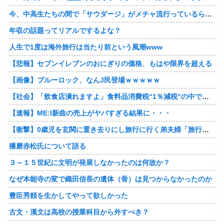
今、中高生たちの間で「サウダージ」がメチャ流行っているらしい
年収の話題ってリアルでするよな？
人生で1度は海外旅行は当たり前という風潮www
【悲報】セブンイレブンのおにぎりの価格、もはや限界を超える
【画像】ブルーロック、なんJ民登場ｗｗｗｗｗ
【社会】「飲食店潰れますよ」食料品消費税“1％減税”の中で上がる懸念 外食は10％で“9％”差に…一方で対象の弁当店でも悲痛な声「値下げできない…」
【速報】ME:I新曲の売上がヤバすぎる結果に・・・
【衝撃】0歳児を玄関に置き去りにし旅行に行く弟夫婦「旅行中、1ヶ月世話しろw」18年後に返せと言われ「お前らの子供、捨てたよ?」「は!?」
播磨赤松氏について語る
３～１５世紀に文明が発展しなかったのは何故か？
なぜ本能寺の変で織田信長の遺体（骨）は見つからなかったのか
豊臣秀頼を生かしてやって欲しかった
古文・漢文は高校の授業科目から外すべき？