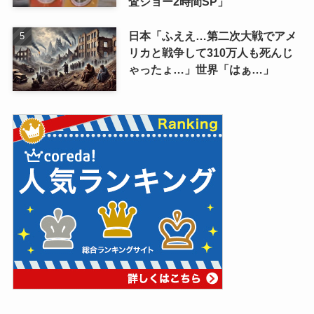
査ショー2時間SP」
日本「ふええ…第二次大戦でアメ
リカと戦争して310万人も死んじ
ゃったょ…」世界「はぁ…」