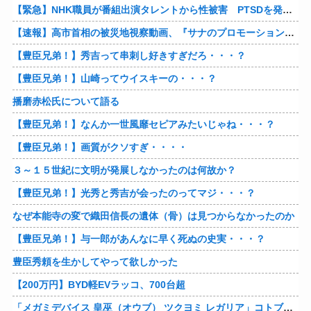
【緊急】NHK職員が番組出演タレントから性被害 PTSDを発症し休職へ
【速報】高市首相の被災地視察動画、『サナのプロモーションビデオ』すぎて炎上
【豊臣兄弟！】秀吉って串刺し好きすぎだろ・・・？
【豊臣兄弟！】山崎ってウイスキーの・・・？
播磨赤松氏について語る
【豊臣兄弟！】なんか一世風靡セピアみたいじゃね・・・？
【豊臣兄弟！】画質がクソすぎ・・・・
３～１５世紀に文明が発展しなかったのは何故か？
【豊臣兄弟！】光秀と秀吉が会ったのってマジ・・・？
なぜ本能寺の変で織田信長の遺体（骨）は見つからなかったのか
【豊臣兄弟！】与一郎があんなに早く死ぬの史実・・・？
豊臣秀頼を生かしてやって欲しかった
【200万円】BYD軽EVラッコ、700台超
「メガミデバイス 皇巫（オウブ） ツクヨミ レガリア」コトブキヤデビュー…