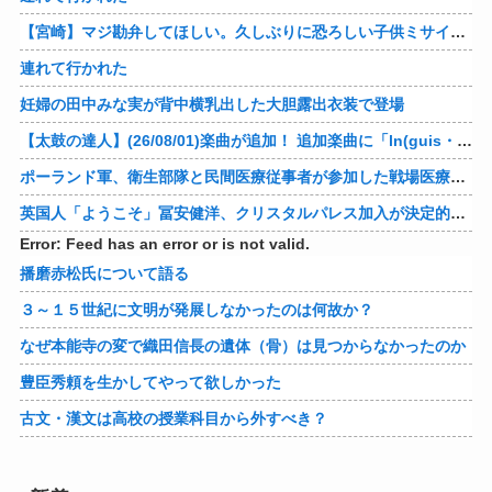
【宮崎】マジ勘弁してほしい。久しぶりに恐ろしい子供ミサイルを見た。
連れて行かれた
妊婦の田中みな実が背中横乳出した大胆露出衣装で登場
【太鼓の達人】(26/08/01)楽曲が追加！ 追加楽曲に「ln(guis・tics) / Sephid」「Remnath / ぺのれり」の2曲が登場！！
ポーランド軍、衛生部隊と民間医療従事者が参加した戦場医療訓練を実施！
英国人「ようこそ」冨安健洋、クリスタルパレス加入が決定的に！メディカル検査をパス！現地サポが歓迎！アーセナルファンも祝福！【海外の反応】
Error: Feed has an error or is not valid.
播磨赤松氏について語る
３～１５世紀に文明が発展しなかったのは何故か？
なぜ本能寺の変で織田信長の遺体（骨）は見つからなかったのか
豊臣秀頼を生かしてやって欲しかった
古文・漢文は高校の授業科目から外すべき？