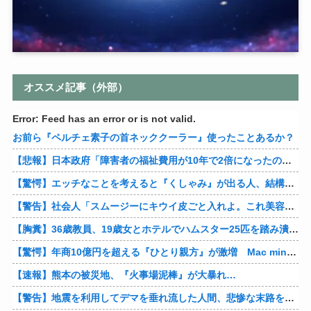
オススメ記事（外部）
Error: Feed has an error or is not valid.
お前ら『ペルチェ素子の首ネッククーラー』使ったことあるか？
【悲報】日本政府「障害者の福祉費用が10年で2倍になったので抑制します」
【驚愕】エッチなことを考えると『くしゃみ』が出る人、結構いると判明
【警告】社会人「スムージーにキウイ皮ごと入れよ。これ美容にいいんだよね〜」→ 結果…
【胸糞】36歳教員、19歳女とホテルでハムスター25匹を踏み潰すなどして逮捕
【驚愕】年商10億円を超える『ひとり親方』が激増 Mac miniを大量購入しAIを従業員に
【速報】熊本の被災地、『火事場泥棒』が大暴れ…
【警告】地震を利用してデマを垂れ流した人間、悲惨な末路を迎える…