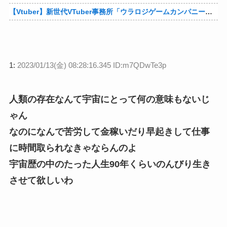
【Vtuber】新世代VTuber事務所「ウラロジゲームカンパニー」より、ゲームの世界から“逆異世界転生”した5名が8月19日にデビュー！他
1:
2023/01/13(金) 08:28:16.345 ID:m7QDwTe3p
人類の存在なんて宇宙にとって何の意味もないじ
ゃん
なのになんで苦労して金稼いだり早起きして仕事
に時間取られなきゃならんのよ
宇宙歴の中のたった人生90年くらいのんびり生き
させて欲しいわ