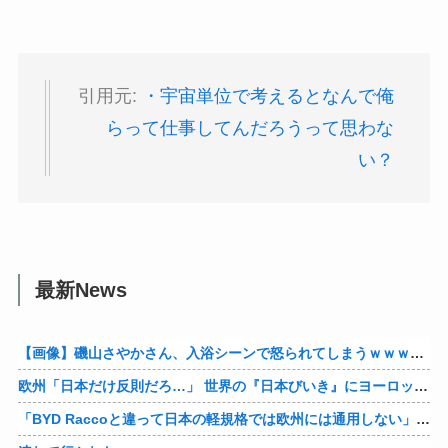
引用元:
・宇宙単位で考えるとなんで俺
らって仕事してんだろうって思わな
い？
最新News
【画像】磯山さやかさん、入浴シーンで怒られてしまうｗｗｗｗｗｗ
欧州「日本だけ反則だろ…」 世界の『日本びいき』にヨーロッパ全土から不満の声
「BYD Raccoと違って日本の軽規格では欧州には通用しない」と自動車系ライターが示唆、だが速攻で反例を提示されて即落ち二コマ状態に……