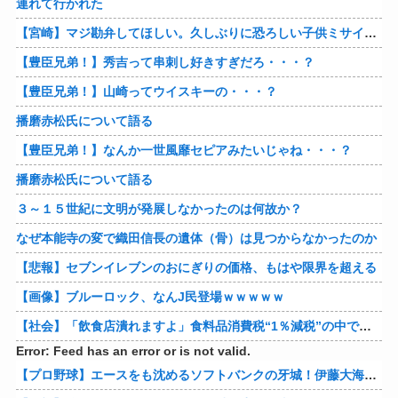
連れて行かれた
【宮崎】マジ勘弁してほしい。久しぶりに恐ろしい子供ミサイルを見た。
【豊臣兄弟！】秀吉って串刺し好きすぎだろ・・・？
【豊臣兄弟！】山崎ってウイスキーの・・・？
播磨赤松氏について語る
【豊臣兄弟！】なんか一世風靡セピアみたいじゃね・・・？
播磨赤松氏について語る
３～１５世紀に文明が発展しなかったのは何故か？
なぜ本能寺の変で織田信長の遺体（骨）は見つからなかったのか
【悲報】セブンイレブンのおにぎりの価格、もはや限界を超える
【画像】ブルーロック、なんJ民登場ｗｗｗｗｗ
【社会】「飲食店潰れますよ」食料品消費税“1％減税”の中で上がる懸念 外食は10％で“9％”差に…一方で対象の弁当店でも悲痛な声「値下げできない…」
Error: Feed has an error or is not valid.
【プロ野球】エースをも沈めるソフトバンクの牙城！伊藤大海の対ホークス防御率から見るパリーグの厳しさ