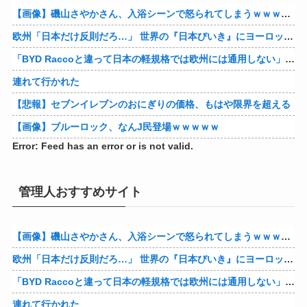
【画像】磯山さやかさん、入浴シーンで怒られてしまうｗｗｗｗｗｗ
欧州「日本だけ反則だろ…」 世界の『日本びいき』にヨーロッパ全土から不満の声
「BYD Raccoと違って日本の軽規格では欧州には通用しない」と自動車系ライターが示唆、だが速攻で反例を提示されて即落ち二コマ状態に……
連れて行かれた
【悲報】セブンイレブンのおにぎりの価格、もはや限界を超える
【画像】ブルーロック、なんJ民登場ｗｗｗｗｗ
Error: Feed has an error or is not valid.
管理人おすすめサイト
【画像】磯山さやかさん、入浴シーンで怒られてしまうｗｗｗｗｗｗ
欧州「日本だけ反則だろ…」 世界の『日本びいき』にヨーロッパ全土から不満の声
「BYD Raccoと違って日本の軽規格では欧州には通用しない」と自動車系ライターが示唆、だが速攻で反例を提示されて即落ち二コマ状態に……
連れて行かれた