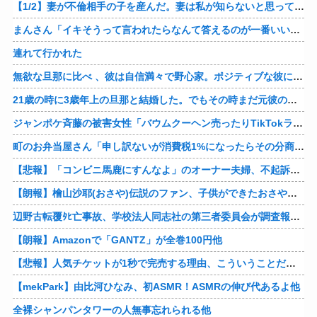
【1/2】妻が不倫相手の子を産んだ。妻は私が知らないと思っている。遠方のため会うのは年に数回程度だが、今も不倫相手とは切れていない。そしてまもなく妻は不倫相手に会いに行く…
まんさん「イキそうって言われたらなんて答えるのが一番いい？」
連れて行かれた
無欲な旦那に比べ 、彼は自信満々で野心家。ポジティブな彼に惹かれバイト後や休みの日に会うようになり、男女の関係になるまで時間はいらなかった… だが彼はただのバカだったｗ
21歳の時に3歳年上の旦那と結婚した。でもその時まだ元彼のこと忘れられなくて、元彼の再アタックに負けて浮気しちゃって… でも結局ばれて旦那の辛そうな姿見て初めて後悔した…
ジャンポケ斉藤の被害女性「バウムクーヘン売ったりTikTokライブしててムカついたから示談しなかった」
町のお弁当屋さん「申し訳ないが消費税1%になったらその分商品代を値上げするわ」 「うちも！」
【悲報】「コンビニ馬鹿にすんなよ」のオーナー夫婦、不起訴ｗｗｗｗｗｗｗｗ
【朗報】檜山沙耶(おさや)伝説のファン、子供ができたおさやへの正直な気持ちを語るｗ
辺野古転覆ﾀﾋ亡事故、学校法人同志社の第三者委員会が調査報告書を公表 … 安全配慮義務違反や安全管理に関する検証を妨げた組織風土の存在を指摘
【朗報】Amazonで「GANTZ」が全巻100円他
【悲報】人気チケットが1秒で完売する理由、こういうことだったｗｗｗｗ他
【mekPark】由比河ひなみ、初ASMR！ASMRの伸び代あるよ他
全裸シャンパンタワーの人無事忘れられる他