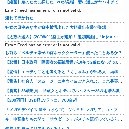
【絶望】娘のために探したDVDが発端…妻の過去がヤバすぎてメンタル崩壊ｗｗｗｗ 他
Error: Feed has an error or is not valid.
連れて行かれた
妊婦の田中みな実が背中横乳出した大胆露出衣装で登場
【太鼓の達人】(26/08/01)楽曲が追加！ 追加楽曲に「ln(guis・tics) / Sephid」「Remnath / ぺのれり」の2曲が登場！！
Error: Feed has an error or is not valid.
お前ら『ペルチェ素子の首ネッククーラー』使ったことあるか？
【悲報】日本政府「障害者の福祉費用が10年で2倍になったので抑制します」
【驚愕】エッチなことを考えると『くしゃみ』が出る人、結構いると判明
【警告】社会人「スムージーにキウイ皮ごと入れよ。これ美容にいいんだよね〜」→ 結果…
【胸糞】36歳教員、19歳女とホテルでハムスター25匹を踏み潰すなどして逮捕
【200万円】BYD軽EVラッコ、700台超
「メガミデバイス 皇巫（オウブ） ツクヨミ レガリア」コトブキヤデビュー…
今、中高生たちの間で「サウダージ」がメチャ流行っているらしい
年収の話題ってリアルでするよな？