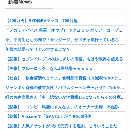
新着News
【200万円】BYD軽EVラッコ、700台超
「メガミデバイス 皇巫（オウブ） ツクヨミ レガリア」コトブキヤデビュー…
今、中高生たちの間で「サウダージ」がメチャ流行っているらしい
年収の話題ってリアルでするよな？
【悲報】セブンイレブンのおにぎりの価格、もはや限界を超える
【画像】ブルーロック、なんJ民登場ｗｗｗｗｗ
【社会】「飲食店潰れますよ」食料品消費税“1％減税”の中で上がる懸念 外食は10％で“9％”差に…一方で対象の弁当店でも悲痛な声「値下げできない…」
ジャンポケ斉藤の被害女性「バウムクーヘン売ったりTikTokライブしててムカついたから示談しなかった」
町のお弁当屋さん「申し訳ないが消費税1%になったらその分商品代を値上げするわ」 「うちも！」
【悲報】「コンビニ馬鹿にすんなよ」のオーナー夫婦、不起訴ｗｗｗｗｗｗｗｗ
【朗報】Amazonで「GANTZ」が全巻100円他
【悲報】人気チケットが1秒で完売する理由、こういうことだったｗｗｗｗ他