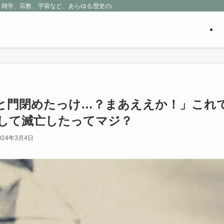
、雑学、宗教、宇宙など、あらゆる歴史の産物に包まれる魅惑の世界を探求しよう
と門閉めたっけ…？まあええか！」これ
して滅亡したってマジ？
024年3月4日