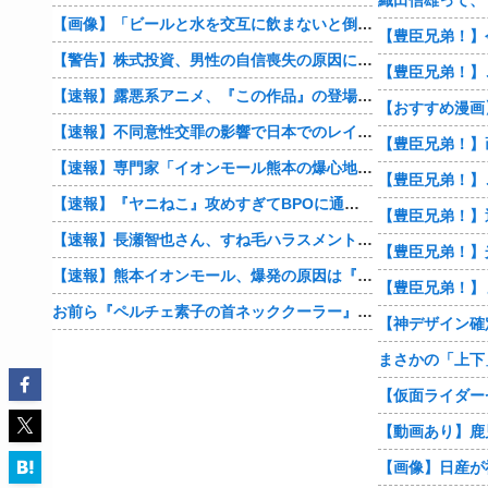
【画像】「ビールと水を交互に飲まないと倒れるグラス」発売
【豊臣兄弟！】
【警告】株式投資、男性の自信喪失の原因に… 6割超が「人生の敗者」自認
【速報】露悪系アニメ、『この作品』の登場で最盛期を迎えてしまう…
【速報】不同意性交罪の影響で日本でのレイプ認知件数爆増
【速報】専門家「イオンモール熊本の爆心地に”こんなもの”があったんだけど…」
【速報】『ヤニねこ』攻めすぎてBPOに通報される
【速報】長瀬智也さん、すね毛ハラスメントを謝罪「不快な思いをさせて申し訳ありませんでした」
【速報】熊本イオンモール、爆発の原因は『これ』の可能性
【豊臣兄弟！】
お前ら『ペルチェ素子の首ネッククーラー』使ったことあるか？