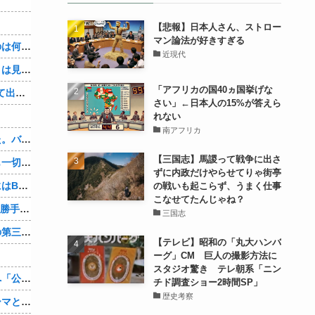
【悲報】日本人さん、ストロー
マン論法が好きすぎる
３～１５世紀に文明が発展しなかったのは何故か？
近現代
なぜ本能寺の変で織田信長の遺体（骨）は見つからなかったのか
「アフリカの国40ヵ国挙げな
【4/4】「今日は早く帰ります」と言って出て行く妻が、何ヶ月ぶりだろう、見送る私に振り返って手を振っている。罪のなせる気持ちの表れなのか。今日の午後調査員から連絡が入る…
さい」←日本人の15%が答えら
、
れない
南アフリカ
先週夫に、私に彼がいるのがバレました。バレ覚悟での朝帰りでしたが・・・ 私は意志を持って彼に抱かれました。その時にはもう結婚生活を終わりにする覚悟が出来ていました。
【三国志】馬謖って戦争に出さ
彼氏「俺の親は毒親。だから結婚しても一切関わらなくていい」私「うん」彼氏「そのかわり俺もお前の親と一切関わらない。結婚の挨拶にも行かない」私「えっ」
ずに内政だけやらせてりゃ街亭
妻に、つとめて明るく言った。「たまにはB（俺の親友）も呼んで家で鍋でもしようか。」妻は箸を持つ手をブルブル震わせながら「何でBさんなの？」と。お前の浮気相手だからだよ！！
の戦いも起こらず、うまく仕事
こなせてたんじゃね？
OpenAI、Anthropicに続きMetaのAIも勝手に他社攻撃 嘘ξけど何これ流行ってんの？
三国志
辺野古転覆ﾀﾋ亡事故、学校法人同志社の第三者委員会が調査報告書を公表 … 安全配慮義務違反や安全管理に関する検証を妨げた組織風土の存在を指摘
【テレビ】昭和の「丸大ハンバ
ーグ」CM 巨人の撮影方法に
スタジオ驚き テレ朝系「ニン
兵庫斎藤知事、県の海外事務所を全廃へ「公務員が海外で遊ぶためにあるだけ」
チド調査ショー2時間SP」
歴史考察
【シンデレラガールズ】百鬼夜行をテーマとしたPOP UP SHOPが東京・大阪にて開催