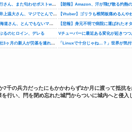
【悲報】有吉弘行さん、また匂わせポストwwwwwwwwwwwwwwww
【衝撃】巨人・井上温大さん、マジでとんでもない事態にwww
【Vtuber】ゴリラも椎間板痛めるんや
【画像】NHK北海道さん、とんでもないマシュマロ女子をキャスターに起用してしまうwwwwwwww
ぶるのヒロイン、デレる
Vチューバーに最近ある変化が起きつつ
【マジかよ】入社3ヶ月の新人が労基を連れて来て「90連勤させられました」「労働基準法違反です」→俺「彼は30連休中ですが?」
か7千の兵力だったにもかかわらず2か月に渡って抵抗を
攻撃を行い、閂を閉め忘れた城門からついに城内へと侵入