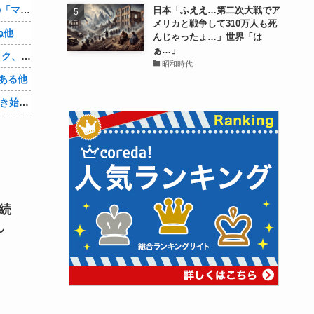
【朗報】Amazon、汗が飛び散る灼熱の「マンガ毎週末セール（50%還元）」を開催！他
日本「ふええ…第二次大戦でア
メリカと戦争して310万人も死
ね他
んじゃったょ…」世界「は
ぁ…」
【悲報】身元不明で病院に運ばれたオタク、待ち受けから「ラブライブ」と呼ばれるｗｗｗｗ他
昭和時代
ある他
「Linuxで十分じゃね…？」世界が気付き始める他
続
し