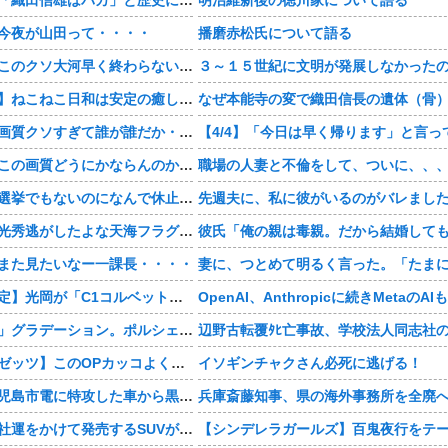
今夜が山田って・・・・
播磨赤松氏について語る
【豊臣兄弟！】このクソ大河早く終わらないかな・・・？
【おすすめ漫画】ねこねこ日和は安定の癒し・・・・
【豊臣兄弟！】画質クソすぎて誰が誰だか・・・？
【豊臣兄弟！】この画質どうにかならんのか・・・？
職場の人妻と不倫をして、ついに、、
【豊臣兄弟！】選挙でもないのになんで休止・・・？
【豊臣兄弟！】光秀逃がしたよな天海フラグすぎる・・・・
また見たいなー一課長・・・・
【神デザイン確定】光岡が「C1コルベット風」新型オープンカーの最新ティーザー画像を公開、マツダ・ロードスターの信頼性にレトロな外観がドッキング
まさかの「上下」グラデーション。ポルシェが豪州75周年を祝う特別モデル「911 Turbo S Land Down Under」を発表、1951年の「見果てぬ夢」が内外装に再現
【仮面ライダーゼッツ】このOPカッコよくない？本編の展開ちゃんと反映してて完成度高いし
イソギンチャクさん必死に逃げる！
【動画あり】鹿児島市電に特攻した車から黒服3人組が車を乗り捨てて逃走
【画像】日産が社運をかけて発売するSUVがこちらです‥‥