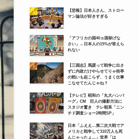
【悲報】日本人さん、ストロー
マン論法が好きすぎる
「アフリカの国40ヵ国挙げな
さい」←日本人の15%が答えら
れない
【三国志】馬謖って戦争に出さ
ずに内政だけやらせてりゃ街亭
の戦いも起こらず、うまく仕事
こなせてたんじゃね？
【テレビ】昭和の「丸大ハンバ
ーグ」CM 巨人の撮影方法に
スタジオ驚き テレ朝系「ニン
チド調査ショー2時間SP」
日本「ふええ…第二次大戦でア
メリカと戦争して310万人も死
んじゃったょ…」世界「は