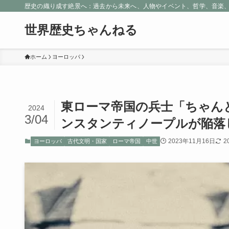
歴史の織り成す絶景へ：過去から未来へ、人物やイベント、哲学、音楽
世界歴史ちゃんねる
ホーム
ヨーロッパ
東ローマ帝国の兵士「ちゃん
2024
3/04
ンスタンティノープルが陥落
2023年11月16日
2
ヨーロッパ
古代文明・国家
ローマ帝国
中世