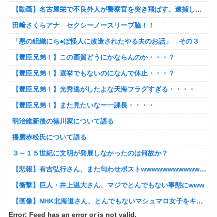
【動画】名古屋栄で不良外人が警察官を突き飛ばす。逮捕しろやｗｗｗ
田﨑さくらアナ セクシーノースリーブ脇！！
「悪の組織にち●ぽ怪人に改造されたやる夫のお話」 その３
【豊臣兄弟！】この画質どうにかならんのか・・・？
【豊臣兄弟！】選挙でもないのになんで休止・・・？
【豊臣兄弟！】光秀逃がしたよな天海フラグすぎる・・・・
【豊臣兄弟！】また見たいなー一課長・・・・
明治維新後の徳川家について語る
播磨赤松氏について語る
３～１５世紀に文明が発展しなかったのは何故か？
【悲報】有吉弘行さん、また匂わせポストwwwwwwwwwwwwwwww
【衝撃】巨人・井上温大さん、マジでとんでもない事態にwww
【画像】NHK北海道さん、とんでもないマシュマロ女子をキャスターに起用してしまうwwwwwwww
Error: Feed has an error or is not valid.