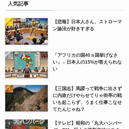
リ
人気記事
【悲報】日本人さん、ストローマ
ン論法が好きすぎる
「アフリカの国40ヵ国挙げなさ
い」←日本人の15%が答えられな
い
【三国志】馬謖って戦争に出さず
に内政だけやらせてりゃ街亭の戦
いも起こらず、うまく仕事こなせ
てたんじゃね？
【テレビ】昭和の「丸大ハンバー