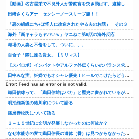
【動画】名古屋栄で不良外人が警察官を突き飛ばす。逮捕しろやｗｗｗ
田﨑さくらアナ セクシーノースリーブ脇！！
「悪の組織にち●ぽ怪人に改造されたやる夫のお話」 その３
海外「新キャラもヤバいｗ」ヤニねこ第6話の海外反応
職場の人妻と不倫をして、ついに、、、
百合子「隣に座る貴女」【ミリマス】
【スパロボ】インパクトやアルファ外伝くらいのバランス求む！！ → インパクトも最終的にはコアブースターで雑魚は一撃で倒せてたけどね
田中みな実、妊婦でもオシャレ優先！ヒールでこけたらどうすんのｗ
Error: Feed has an error or is not valid.
織田信雄って、「織田信雄はバカ」と歴史に書かれているが今まで家が残っているんでバカではないよな？
明治維新後の徳川家について語る
播磨赤松氏について語る
３～１５世紀に文明が発展しなかったのは何故か？
なぜ本能寺の変で織田信長の遺体（骨）は見つからなかったのか