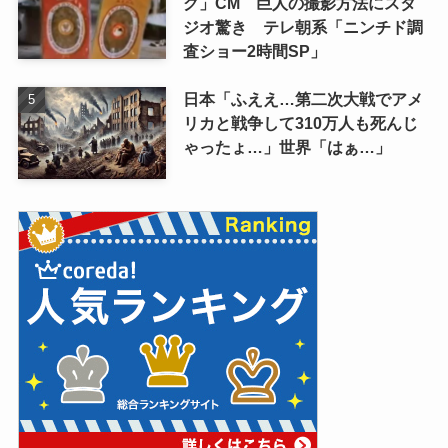
グ」CM 巨人の撮影方法にスタ
ジオ驚き テレ朝系「ニンチド調
査ショー2時間SP」
日本「ふええ…第二次大戦でアメ
リカと戦争して310万人も死んじ
ゃったょ…」世界「はぁ…」