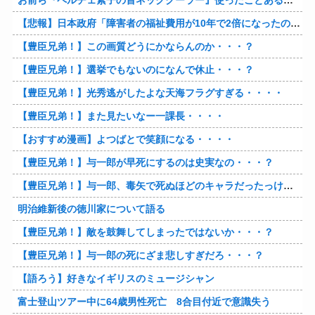
お前ら『ペルチェ素子の首ネッククーラー』使ったことあるか？
【悲報】日本政府「障害者の福祉費用が10年で2倍になったので抑制します」
【豊臣兄弟！】この画質どうにかならんのか・・・？
【豊臣兄弟！】選挙でもないのになんで休止・・・？
【豊臣兄弟！】光秀逃がしたよな天海フラグすぎる・・・・
【豊臣兄弟！】また見たいなー一課長・・・・
【おすすめ漫画】よつばとで笑顔になる・・・・
【豊臣兄弟！】与一郎が早死にするのは史実なの・・・？
【豊臣兄弟！】与一郎、毒矢で死ぬほどのキャラだったっけ・・・・
明治維新後の徳川家について語る
【豊臣兄弟！】敵を鼓舞してしまったではないか・・・？
【豊臣兄弟！】与一郎の死にざま悲しすぎだろ・・・？
【語ろう】好きなイギリスのミュージシャン
富士登山ツアー中に64歳男性死亡 8合目付近で意識失う