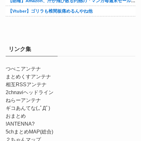
【朗報】Amazon、汗が飛び散る灼熱の「マンガ毎週末セール（50%還元）」を開催！他
【Vtuber】ゴリラも椎間板痛めるんやね他
リンク集
つべこアンテナ
まとめくすアンテナ
相互RSSアンテナ
2chnaviヘッドライン
ねらーアンテナ
ギコあんてな(,,ﾟДﾟ)
おまとめ
!ANTENNA?
5chまとめMAP(総合)
２ちゃんマップ