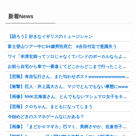
新着News
【語ろう】好きなイギリスのミュージシャン
富士登山ツアー中に64歳男性死亡 8合目付近で意識失う
ワイ「米津玄師ってソロじゃなくてバンドのボーカルならよかったよね」
お前ら自宅から車で一番遠くてどこからどこまで行ったことある？
【悲報】有吉弘行さん、また匂わせポストwwwwwwwwwwwwwwww
【衝撃】巨人・井上温大さん、マジでとんでもない事態にwww
【画像】NHK北海道さん、とんでもないマシュマロ女子をキャスターに起用してしまうwwwwwwww
【悲報】クロちゃん、まともになってしまう
今始めどきのスマホゲームなにかある？
【画像】「まどか☆マギカ」巴マミ、美樹さやか、佐倉杏子エロすぎ放課後えんこーハメ撮りどぴゅどぴゅエチエチが最高すぎる❣