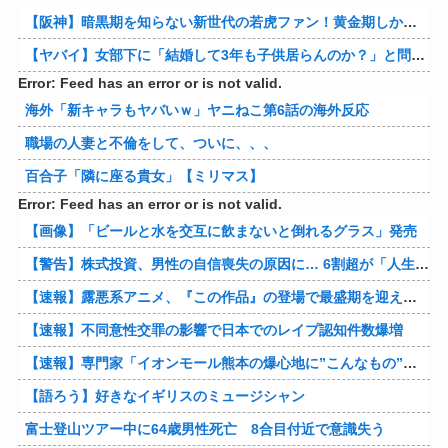
【阪神】暗黒期を知らない新世代の若虎ファン！黄金期しか知らない現代のファン事情と驚きのリアル
【ヤバイ】女部下に「結婚して3年も子供居らんのか？」と問い詰めた結果ｗｗｗｗ 他
Error: Feed has an error or is not valid.
海外「新キャラもヤバいｗ」ヤニねこ第6話の海外反応
職場の人妻と不倫をして、ついに、、、
百合子「隣に座る貴女」【ミリマス】
Error: Feed has an error or is not valid.
【画像】「ビールと水を交互に飲まないと倒れるグラス」発売
【警告】株式投資、男性の自信喪失の原因に… 6割超が「人生の敗者」自認
【速報】露悪系アニメ、『この作品』の登場で最盛期を迎えてしまう…
【速報】不同意性交罪の影響で日本でのレイプ認知件数爆増
【速報】専門家「イオンモール熊本の爆心地に”こんなもの”があったんだけど…」
【語ろう】好きなイギリスのミュージシャン
富士登山ツアー中に64歳男性死亡 8合目付近で意識失う