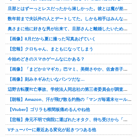
旦那とはずーっとレスだったから淋しかった。彼とは魔が差したというか恋に恋してしまって… 結婚してくれ！って言われたけど、それは彼が毎日色々したいだけ。やっと目が覚めた。
数年前まで夫以外の人とデートしてた。しかも相手はみんな夫の仕事関係の人。例えるなら夫はサッカーチームの管理栄養士、デート相手複数人は全員そのサッカーチーム選手みたいな。
奥さまに他に好きな男が出来て、旦那さんと離婚したいため旦那さんのＤＶをでっちあげて、まんまと周りを騙している話を聞いたのは、未来の鬼女たちだったｗ
【画像】8月だから夏に撮った写真あげていく
【悲報】クロちゃん、まともになってしまう
今始めどきのスマホゲームなにかある？
【画像】「まどか☆マギカ」巴マミ、美樹さやか、佐倉杏子エロすぎ放課後えんこーハメ撮りどぴゅどぴゅエチエチが最高すぎる❣
【画像】刻みネギみたいなパンツだな…
辺野古転覆ﾀﾋ亡事故、学校法人同志社の第三者委員会が調査報告書を公表 … 安全配慮義務違反や安全管理に関する検証を妨げた組織風土の存在を指摘
【朗報】Amazon、汗が飛び散る灼熱の「マンガ毎週末セール（50%還元）」を開催！他
【Vtuber】ゴリラも椎間板痛めるんやね他
【悲報】身元不明で病院に運ばれたオタク、待ち受けから「ラブライブ」と呼ばれるｗｗｗｗ他
Vチューバーに最近ある変化が起きつつある他