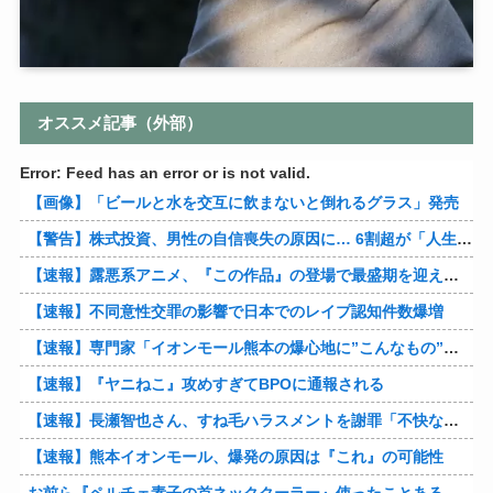
オススメ記事（外部）
Error: Feed has an error or is not valid.
【画像】「ビールと水を交互に飲まないと倒れるグラス」発売
【警告】株式投資、男性の自信喪失の原因に… 6割超が「人生の敗者」自認
【速報】露悪系アニメ、『この作品』の登場で最盛期を迎えてしまう…
【速報】不同意性交罪の影響で日本でのレイプ認知件数爆増
【速報】専門家「イオンモール熊本の爆心地に”こんなもの”があったんだけど…」
【速報】『ヤニねこ』攻めすぎてBPOに通報される
【速報】長瀬智也さん、すね毛ハラスメントを謝罪「不快な思いをさせて申し訳ありませんでした」
【速報】熊本イオンモール、爆発の原因は『これ』の可能性