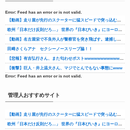
Error: Feed has an error or is not valid.
【動画】走り屋が先行のスクーターに猛スピードで突っ込む事故。
欧州「日本だけ反則だろ…」 世界の『日本びいき』にヨーロッパ全土から不満の声
【動画】名古屋栄で不良外人が警察官を突き飛ばす。逮捕しろやｗｗｗ
田﨑さくらアナ セクシーノースリーブ脇！！
【悲報】有吉弘行さん、また匂わせポストwwwwwwwwwwwwwwww
【衝撃】巨人・井上温大さん、マジでとんでもない事態にwww
Error: Feed has an error or is not valid.
管理人おすすめサイト
【動画】走り屋が先行のスクーターに猛スピードで突っ込む事故。
欧州「日本だけ反則だろ…」 世界の『日本びいき』にヨーロッパ全土から不満の声