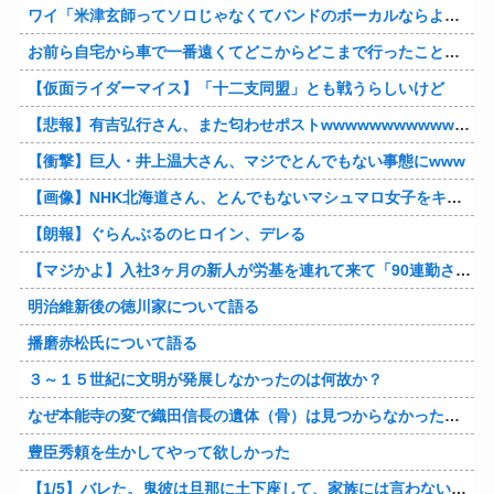
ワイ「米津玄師ってソロじゃなくてバンドのボーカルならよかったよね」
お前ら自宅から車で一番遠くてどこからどこまで行ったことある？
【仮面ライダーマイス】「十二支同盟」とも戦うらしいけど
【悲報】有吉弘行さん、また匂わせポストwwwwwwwwwwwwwwww
【衝撃】巨人・井上温大さん、マジでとんでもない事態にwww
【画像】NHK北海道さん、とんでもないマシュマロ女子をキャスターに起用してしまうwwwwwwww
【朗報】ぐらんぶるのヒロイン、デレる
【マジかよ】入社3ヶ月の新人が労基を連れて来て「90連勤させられました」「労働基準法違反です」→俺「彼は30連休中ですが?」
明治維新後の徳川家について語る
播磨赤松氏について語る
３～１５世紀に文明が発展しなかったのは何故か？
なぜ本能寺の変で織田信長の遺体（骨）は見つからなかったのか
豊臣秀頼を生かしてやって欲しかった
【1/5】バレた。鬼彼は旦那に土下座して、家族には言わないで下さいって…。いつの間にか子供も出来ていたようで私はドン引きでした。→お前の旦那はお前にドン引きだよｗ