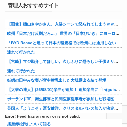
管理人おすすめサイト
【画像】磯山さやかさん、入浴シーンで怒られてしまうｗｗｗｗｗｗ
欧州「日本だけ反則だろ…」 世界の『日本びいき』にヨーロッパ全土から不満の声
「BYD Raccoと違って日本の軽規格では欧州には通用しない」と自動車系ライターが示唆、だが速攻で反例を提示されて即落ち二コマ状態に……
連れて行かれた
【宮崎】マジ勘弁してほしい。久しぶりに恐ろしい子供ミサイルを見た。
連れて行かれた
妊婦の田中みな実が背中横乳出した大胆露出衣装で登場
【太鼓の達人】(26/08/01)楽曲が追加！ 追加楽曲に「ln(guis・tics) / Sephid」「Remnath / ぺのれり」の2曲が登場！！
ポーランド軍、衛生部隊と民間医療従事者が参加した戦場医療訓練を実施！
英国人「ようこそ」冨安健洋、クリスタルパレス加入が決定的に！メディカル検査をパス！現地サポが歓迎！アーセナルファンも祝福！【海外の反応】
Error: Feed has an error or is not valid.
播磨赤松氏について語る