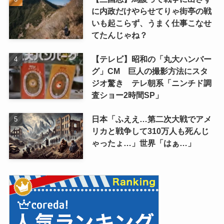
に内政だけやらせてりゃ街亭の戦
いも起こらず、うまく仕事こなせ
てたんじゃね？
【テレビ】昭和の「丸大ハンバー
グ」CM 巨人の撮影方法にスタ
ジオ驚き テレ朝系「ニンチド調
査ショー2時間SP」
日本「ふええ…第二次大戦でアメ
リカと戦争して310万人も死んじ
ゃったょ…」世界「はぁ…」