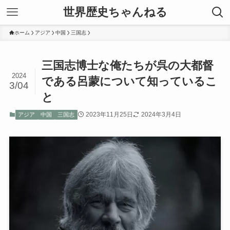
世界歴史ちゃんねる
ホーム
アジア
中国
三国志
三国志博士な俺たちが呉の大都督
2024
である呂蒙について知っているこ
3/04
と
2023年11月25日
2024年3月4日
アジア
中国
三国志