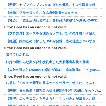
【悲報】セブンイレブンのおにぎりの価格、もはや限界を超える
【画像】ブルーロック、なんJ民登場ｗｗｗｗｗ
【社会】「飲食店潰れますよ」食料品消費税“1％減税”の中で上がる懸念 外食は10％で“9％”差に…一方で対象の弁当店でも悲痛な声「値下げできない…」
Error: Feed has an error or is not valid.
【プロ野球】エースをも沈めるソフトバンクの牙城！伊藤大海の対ホークス防御率から見るパリーグの厳しさ
【絶望】娘のために探したDVDが発端…妻の過去がヤバすぎてメンタル崩壊ｗｗｗｗ 他
Error: Feed has an error or is not valid.
連れて行かれた
妊婦の田中みな実が背中横乳出した大胆露出衣装で登場
【太鼓の達人】(26/08/01)楽曲が追加！ 追加楽曲に「ln(guis・tics) / Sephid」「Remnath / ぺのれり」の2曲が登場！！
Error: Feed has an error or is not valid.
お前ら『ペルチェ素子の首ネッククーラー』使ったことあるか？
【悲報】日本政府「障害者の福祉費用が10年で2倍になったので抑制します」
【驚愕】エッチなことを考えると『くしゃみ』が出る人、結構いると判明