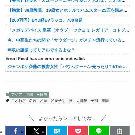
【警告】社会人「スムージーにキウイ皮ごと入れよ。これ美容にいいんだよね〜」→ 結果…
【胸糞】36歳教員、19歳女とホテルでハムスター25匹を踏み潰すなどして逮捕
【200万円】BYD軽EVラッコ、700台超
「メガミデバイス 皇巫（オウブ） ツクヨミ レガリア」コトブキヤデビュー…
今、中高生たちの間で「サウダージ」がメチャ流行っているらしい
年収の話題ってリアルでするよな？
Error: Feed has an error or is not valid.
ジャンポケ斉藤の被害女性「バウムクーヘン売ったりTikTokライブしててムカついたから示談しなかった」
アジア
中国
三国志
ことわざ
名言
呂蒙
呂蒙子明
呉
大都督
子明
軍師
よかったらシェアしてね！