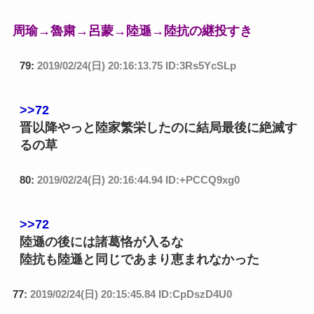
周瑜→魯粛→呂蒙→陸遜→陸抗の継投すき
79:
2019/02/24(日) 20:16:13.75 ID:3Rs5YcSLp
>>72
晋以降やっと陸家繁栄したのに結局最後に絶滅す
るの草
80:
2019/02/24(日) 20:16:44.94 ID:+PCCQ9xg0
>>72
陸遜の後には諸葛恪が入るな
陸抗も陸遜と同じであまり恵まれなかった
77:
2019/02/24(日) 20:15:45.84 ID:CpDszD4U0