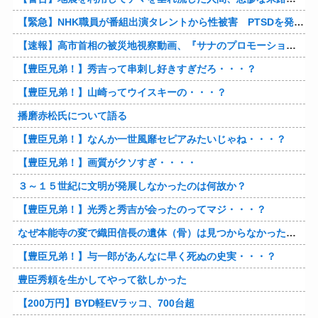
【緊急】NHK職員が番組出演タレントから性被害 PTSDを発症し休職へ
【速報】高市首相の被災地視察動画、『サナのプロモーションビデオ』すぎて炎上
【豊臣兄弟！】秀吉って串刺し好きすぎだろ・・・？
【豊臣兄弟！】山崎ってウイスキーの・・・？
播磨赤松氏について語る
【豊臣兄弟！】なんか一世風靡セピアみたいじゃね・・・？
【豊臣兄弟！】画質がクソすぎ・・・・
３～１５世紀に文明が発展しなかったのは何故か？
【豊臣兄弟！】光秀と秀吉が会ったのってマジ・・・？
なぜ本能寺の変で織田信長の遺体（骨）は見つからなかったのか
【豊臣兄弟！】与一郎があんなに早く死ぬの史実・・・？
豊臣秀頼を生かしてやって欲しかった
【200万円】BYD軽EVラッコ、700台超