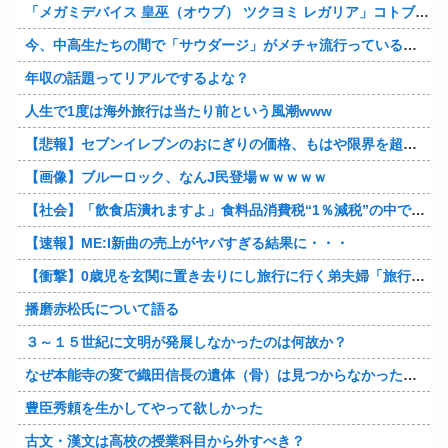
「メガミデバイス 皇巫（オウブ） ツクヨミ レガリア」コトブキヤデビュー…
今、中高生たちの間で「サウダージ」がメチャ流行っているらしい
年収の話題ってリアルでするよな？
人生で1度は海外旅行は当たり前という風潮www
【悲報】セブンイレブンのおにぎりの価格、もはや限界を超える
【画像】ブルーロック、なんJ民登場ｗｗｗｗｗ
【社会】「飲食店潰れますよ」食料品消費税“1％減税”の中で上がる懸念 外食は10％で“9％”差に…一方で対象の弁当店でも悲痛な声「値下げできない…」
【速報】ME:I新曲の売上がヤバすぎる結果に・・・
【衝撃】0歳児を玄関に置き去りにし旅行に行く弟夫婦「旅行中、1ヶ月世話しろw」18年後に返せと言われ「お前らの子供、捨てたよ?」「は!?」
播磨赤松氏について語る
３～１５世紀に文明が発展しなかったのは何故か？
なぜ本能寺の変で織田信長の遺体（骨）は見つからなかったのか
豊臣秀頼を生かしてやって欲しかった
古文・漢文は高校の授業科目から外すべき？