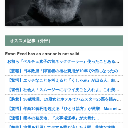
オススメ記事（外部）
Error: Feed has an error or is not valid.
お前ら『ペルチェ素子の首ネッククーラー』使ったことあるか？
【悲報】日本政府「障害者の福祉費用が10年で2倍になったので抑制します」
【驚愕】エッチなことを考えると『くしゃみ』が出る人、結構いると判明
【警告】社会人「スムージーにキウイ皮ごと入れよ。これ美容にいいんだよね〜」→ 結果…
【胸糞】36歳教員、19歳女とホテルでハムスター25匹を踏み潰すなどして逮捕
【驚愕】年商10億円を超える『ひとり親方』が激増 Mac miniを大量購入しAIを従業員に
【速報】熊本の被災地、『火事場泥棒』が大暴れ…
【警告】地震を利用してデマを垂れ流した人間、悲惨な末路を迎える…