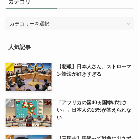
カテゴリ
カ
テ
ゴ
リ
人気記事
【悲報】日本人さん、ストローマ
ン論法が好きすぎる
「アフリカの国40ヵ国挙げなさ
い」←日本人の15%が答えられな
い
【三国志】馬謖って戦争に出さず