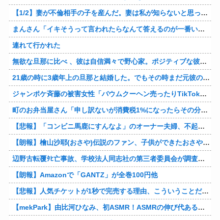
【1/2】妻が不倫相手の子を産んだ。妻は私が知らないと思っている。遠方のため会うのは年に数回程度だが、今も不倫相手とは切れていない。そしてまもなく妻は不倫相手に会いに行く…
まんさん「イキそうって言われたらなんて答えるのが一番いい？」
連れて行かれた
無欲な旦那に比べ 、彼は自信満々で野心家。ポジティブな彼に惹かれバイト後や休みの日に会うようになり、男女の関係になるまで時間はいらなかった… だが彼はただのバカだったｗ
21歳の時に3歳年上の旦那と結婚した。でもその時まだ元彼のこと忘れられなくて、元彼の再アタックに負けて浮気しちゃって… でも結局ばれて旦那の辛そうな姿見て初めて後悔した…
ジャンポケ斉藤の被害女性「バウムクーヘン売ったりTikTokライブしててムカついたから示談しなかった」
町のお弁当屋さん「申し訳ないが消費税1%になったらその分商品代を値上げするわ」 「うちも！」
【悲報】「コンビニ馬鹿にすんなよ」のオーナー夫婦、不起訴ｗｗｗｗｗｗｗｗ
【朗報】檜山沙耶(おさや)伝説のファン、子供ができたおさやへの正直な気持ちを語るｗ
辺野古転覆ﾀﾋ亡事故、学校法人同志社の第三者委員会が調査報告書を公表 … 安全配慮義務違反や安全管理に関する検証を妨げた組織風土の存在を指摘
【朗報】Amazonで「GANTZ」が全巻100円他
【悲報】人気チケットが1秒で完売する理由、こういうことだったｗｗｗｗ他
【mekPark】由比河ひなみ、初ASMR！ASMRの伸び代あるよ他