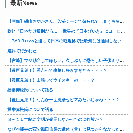
最新News
【画像】磯山さやかさん、入浴シーンで怒られてしまうｗｗｗｗｗｗ
欧州「日本だけ反則だろ…」 世界の『日本びいき』にヨーロッパ全土から不満の声
「BYD Raccoと違って日本の軽規格では欧州には通用しない」と自動車系ライターが示唆、だが速攻で反例を提示されて即落ち二コマ状態に……
連れて行かれた
【宮崎】マジ勘弁してほしい。久しぶりに恐ろしい子供ミサイルを見た。
【豊臣兄弟！】秀吉って串刺し好きすぎだろ・・・？
【豊臣兄弟！】山崎ってウイスキーの・・・？
播磨赤松氏について語る
【豊臣兄弟！】なんか一世風靡セピアみたいじゃね・・・？
播磨赤松氏について語る
３～１５世紀に文明が発展しなかったのは何故か？
なぜ本能寺の変で織田信長の遺体（骨）は見つからなかったのか