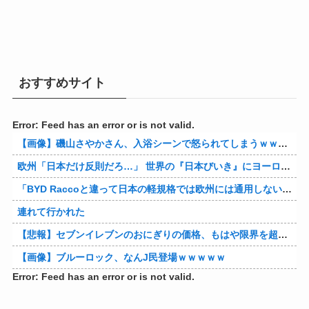
おすすめサイト
Error: Feed has an error or is not valid.
【画像】磯山さやかさん、入浴シーンで怒られてしまうｗｗｗｗｗｗ
欧州「日本だけ反則だろ…」 世界の『日本びいき』にヨーロッパ全土から不満の声
「BYD Raccoと違って日本の軽規格では欧州には通用しない」と自動車系ライターが示唆、だが速攻で反例を提示されて即落ち二コマ状態に……
連れて行かれた
【悲報】セブンイレブンのおにぎりの価格、もはや限界を超える
【画像】ブルーロック、なんJ民登場ｗｗｗｗｗ
Error: Feed has an error or is not valid.