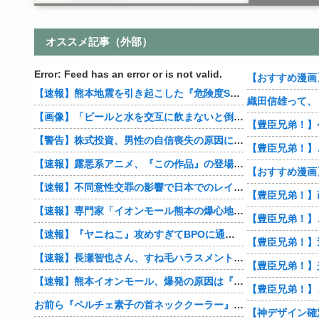
オススメ記事（外部）
Error: Feed has an error or is not valid.
【速報】熊本地震を引き起こした『危険度Sランク断層』日本のド真ん中に10カ所もあると判明
【画像】「ビールと水を交互に飲まないと倒れるグラス」発売
【豊臣兄弟！】
【警告】株式投資、男性の自信喪失の原因に… 6割超が「人生の敗者」自認
【速報】露悪系アニメ、『この作品』の登場で最盛期を迎えてしまう…
【速報】不同意性交罪の影響で日本でのレイプ認知件数爆増
【速報】専門家「イオンモール熊本の爆心地に”こんなもの”があったんだけど…」
【速報】『ヤニねこ』攻めすぎてBPOに通報される
【速報】長瀬智也さん、すね毛ハラスメントを謝罪「不快な思いをさせて申し訳ありませんでした」
【速報】熊本イオンモール、爆発の原因は『これ』の可能性
【豊臣兄弟！】
お前ら『ペルチェ素子の首ネッククーラー』使ったことあるか？