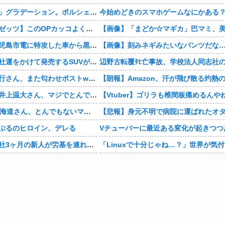
まさかの「上下」グラデーション。ポルシェが豪州75周年を祝う特別モデル「911 Turbo S Land Down Under」を発表、1951年の「見果てぬ夢」が内外装に再現
今始めどきのスマホゲームなにかある
【仮面ライダーゼッツ】このOPカッコよくない？本編の展開ちゃんと反映してて完成度高いし
【動画あり】鹿児島市電に特攻した車から黒服3人組が車を乗り捨てて逃走
【画像】刻みネギみたいなパンツだな
【画像】日産が社運をかけて発売するSUVがこちらです‥‥
【悲報】有吉弘行さん、また匂わせポストwwwwwwwwwwwwwwww
【衝撃】巨人・井上温大さん、マジでとんでもない事態にwww
【Vtuber】ゴリラも椎間板痛めるんや
【画像】NHK北海道さん、とんでもないマシュマロ女子をキャスターに起用してしまうwwwwwwww
ぶるのヒロイン、デレる
Vチューバーに最近ある変化が起きつつ
【マジかよ】入社3ヶ月の新人が労基を連れて来て「90連勤させられました」「労働基準法違反です」→俺「彼は30連休中ですが?」