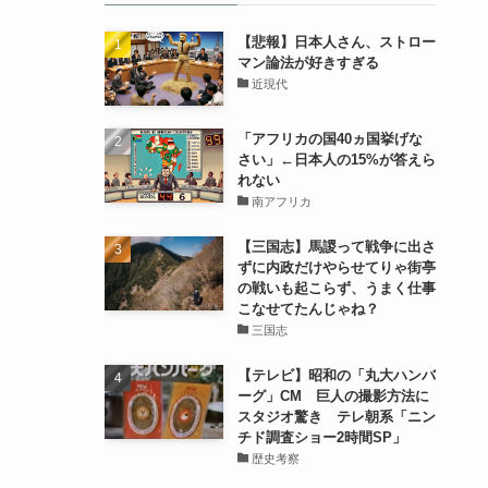
【悲報】日本人さん、ストロー
マン論法が好きすぎる
近現代
「アフリカの国40ヵ国挙げな
さい」←日本人の15%が答えら
れない
南アフリカ
【三国志】馬謖って戦争に出さ
ずに内政だけやらせてりゃ街亭
の戦いも起こらず、うまく仕事
こなせてたんじゃね？
三国志
【テレビ】昭和の「丸大ハンバ
ーグ」CM 巨人の撮影方法に
スタジオ驚き テレ朝系「ニン
チド調査ショー2時間SP」
歴史考察