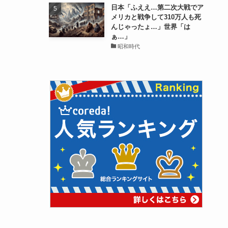
日本「ふええ…第二次大戦でア
メリカと戦争して310万人も死
んじゃったょ…」世界「は
ぁ…」
昭和時代