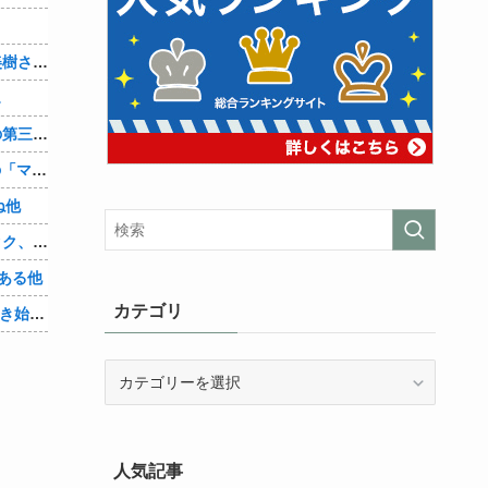
？
【画像】「まどか☆マギカ」巴マミ、美樹さやか、佐倉杏子エロすぎ放課後えんこーハメ撮りどぴゅどぴゅエチエチが最高すぎる❣
…
辺野古転覆ﾀﾋ亡事故、学校法人同志社の第三者委員会が調査報告書を公表 … 安全配慮義務違反や安全管理に関する検証を妨げた組織風土の存在を指摘
【朗報】Amazon、汗が飛び散る灼熱の「マンガ毎週末セール（50%還元）」を開催！他
ね他
【悲報】身元不明で病院に運ばれたオタク、待ち受けから「ラブライブ」と呼ばれるｗｗｗｗ他
ある他
カテゴリ
「Linuxで十分じゃね…？」世界が気付き始める他
カ
テ
ゴ
リ
人気記事