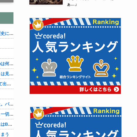
ぁ…」
織田信雄って、「織田信雄はバカ」と歴史に書かれているが今まで家が残っているんでバカではないよな？
３～１５世紀に文明が発展しなかったのは何故か？
なぜ本能寺の変で織田信長の遺体（骨）は見つからなかったのか
【4/4】「今日は早く帰ります」と言って出て行く妻が、何ヶ月ぶりだろう、見送る私に振り返って手を振っている。罪のなせる気持ちの表れなのか。今日の午後調査員から連絡が入る…
、
先週夫に、私に彼がいるのがバレました。バレ覚悟での朝帰りでしたが・・・ 私は意志を持って彼に抱かれました。その時にはもう結婚生活を終わりにする覚悟が出来ていました。
彼氏「俺の親は毒親。だから結婚しても一切関わらなくていい」私「うん」彼氏「そのかわり俺もお前の親と一切関わらない。結婚の挨拶にも行かない」私「えっ」
妻に、つとめて明るく言った。「たまにはB（俺の親友）も呼んで家で鍋でもしようか。」妻は箸を持つ手をブルブル震わせながら「何でBさんなの？」と。お前の浮気相手だからだよ！！
しまう