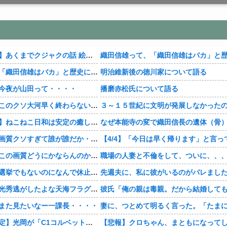
【おすすめ漫画】あくまでクジャクの話 絵が綺麗・・・・
織田信雄って、「織田信雄はバカ」と歴史に書かれているが今まで家が残っているんでバカではないよな？
明治維新後の徳川家について語る
今夜が山田って・・・・
播磨赤松氏について語る
【豊臣兄弟！】このクソ大河早く終わらないかな・・・？
【おすすめ漫画】ねこねこ日和は安定の癒し・・・・
【豊臣兄弟！】画質クソすぎて誰が誰だか・・・？
【豊臣兄弟！】この画質どうにかならんのか・・・？
職場の人妻と不倫をして、ついに、、
【豊臣兄弟！】選挙でもないのになんで休止・・・？
【豊臣兄弟！】光秀逃がしたよな天海フラグすぎる・・・・
また見たいなー一課長・・・・
【神デザイン確定】光岡が「C1コルベット風」新型オープンカーの最新ティーザー画像を公開、マツダ・ロードスターの信頼性にレトロな外観がドッキング
【悲報】クロちゃん、まともになって