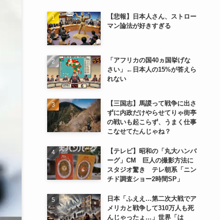
【悲報】日本人さん、ストロー
マン論法が好きすぎる
「アフリカの国40ヵ国挙げな
さい」←日本人の15%が答えら
れない
【三国志】馬謖って戦争に出さ
ずに内政だけやらせてりゃ街亭
の戦いも起こらず、うまく仕事
こなせてたんじゃね？
【テレビ】昭和の「丸大ハンバ
ーグ」CM 巨人の撮影方法に
スタジオ驚き テレ朝系「ニン
チド調査ショー2時間SP」
日本「ふええ…第二次大戦でア
メリカと戦争して310万人も死
んじゃったょ…」世界「は