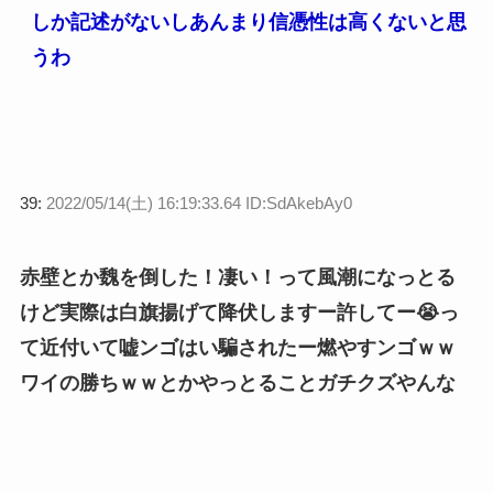
しか記述がないしあんまり信憑性は高くないと思
うわ
39:
2022/05/14(土) 16:19:33.64 ID:SdAkebAy0
赤壁とか魏を倒した！凄い！って風潮になっとる
けど実際は白旗揚げて降伏しますー許してー😭っ
て近付いて嘘ンゴはい騙されたー燃やすンゴｗｗ
ワイの勝ちｗｗとかやっとることガチクズやんな