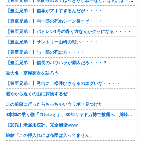
【豊臣兄弟！】本能寺の辺？はっきりしねーなどこなんだよ・・・・
【豊臣兄弟！】信孝がアホすぎるんだが・・・・
【豊臣兄弟！】与一郎の死ぬシーン長すぎ・・・・
【豊臣兄弟！】パトレン1号の喋り方なんかクセになる・・・・
【豊臣兄弟！】サントリー山崎の戦い・・・・
【豊臣兄弟！】与一郎の死に方・・・・
【豊臣兄弟！】信長のパワハラが原因だろ・・・？
蛍大名・京極高次を語ろう
【豊臣兄弟！】秀吉に上様呼びさせるのエグいな・・・・
暇やから近くの山に探検するぜ
この前森に行ったらちっちゃいウリボー見つけた
4本脚の乗り物「コルレオ」、30年リヤド万博で披露へ 川崎重工が35年発売目指す
【悲報】米雇用統計、完全崩壊www
旅館「この押入れには布団は入ってません」