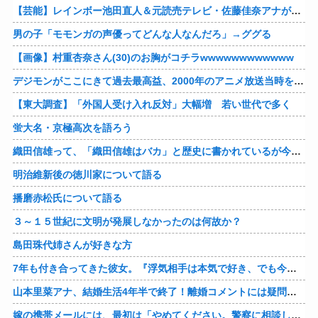
【芸能】レインボー池田直人＆元読売テレビ・佐藤佳奈アナが結婚
男の子「モモンガの声優ってどんな人なんだろ」→ググる
【画像】村重杏奈さん(30)のお胸がコチラwwwwwwwwwwww
デジモンがここにきて過去最高益、2000年のアニメ放送当時を上回る
【東大調査】「外国人受け入れ反対」大幅増 若い世代で多く
蛍大名・京極高次を語ろう
織田信雄って、「織田信雄はバカ」と歴史に書かれているが今まで家が残っているんでバカではないよな？
明治維新後の徳川家について語る
播磨赤松氏について語る
３～１５世紀に文明が発展しなかったのは何故か？
島田珠代姉さんが好きな方
7年も付き合ってきた彼女。『浮気相手は本気で好き、でも今の生活は壊したくない。あなたは家族で、浮気相手は恋人。それじゃ駄目なの？』人の心なんて持ってなかったｗ
山本里菜アナ、結婚生活4年半で終了！離婚コメントには疑問の声
嫁の携帯メールには、最初は「やめてください。警察に相談します」とかだったけど、最近は「昨日もすごかった。間君のが中でビクピｋ（ｒｙ」とｗ しかも羽目鳥も満載だった！