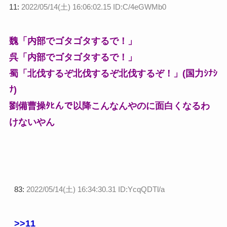
11:
2022/05/14(土) 16:06:02.15 ID:C/4eGWMb0
魏「内部でゴタゴタするで！」
呉「内部でゴタゴタするで！」
蜀「北伐するぞ北伐するぞ北伐するぞ！」(国力ｼﾅｼ
ﾅ)
劉備曹操ﾀﾋんで以降こんなんやのに面白くなるわ
けないやん
83:
2022/05/14(土) 16:34:30.31 ID:YcqQDTl/a
>>11