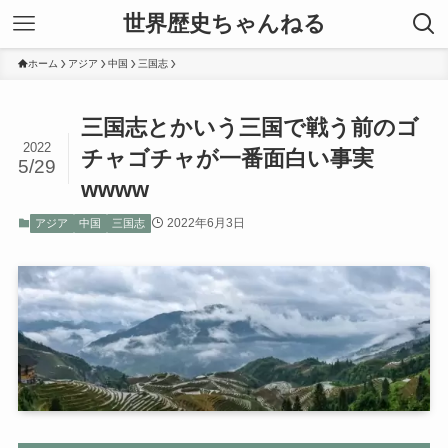
世界歴史ちゃんねる
ホーム
アジア
中国
三国志
三国志とかいう三国で戦う前のゴ
2022
チャゴチャが一番面白い事実
5/29
wwww
2022年6月3日
アジア
中国
三国志