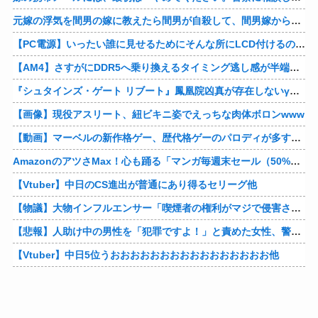
元嫁の浮気を間男の嫁に教えたら間男が自殺して、間男嫁から感謝されつつ元嫁に『いつ死ぬの？』と笑顔で言われた衝撃
【PC電源】いったい誰に見せるためにそんな所にLCD付けるのかな
【AM4】さすがにDDR5へ乗り換えるタイミング逃し感が半端ない
『シュタインズ・ゲート リブート』鳳凰院凶真が存在しないγ（ガンマ）世界線が追加される
【画像】現役アスリート、紐ビキニ姿でえっちな肉体ボロンwww
【動画】マーベルの新作格ゲー、歴代格ゲーのパロディが多すぎて話題にwwwwwww
AmazonのアツさMax！心も踊る「マンガ毎週末セール（50%還元）」2日目襲来！他
【Vtuber】中日のCS進出が普通にあり得るセリーグ他
【物議】大物インフルエンサー「喫煙者の権利がマジで侵害されてる。いくら税金払ってるんだ」他
【悲報】人助け中の男性を「犯罪ですよ！」と責めた女性、警察が来た瞬間逃げる他
【Vtuber】中日5位うおおおおおおおおおおおおおおおお他