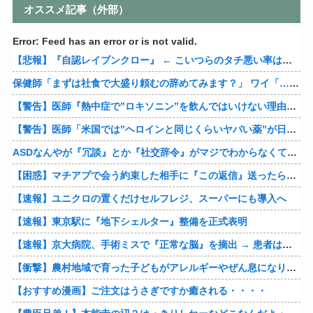
オススメ記事（外部）
Error: Feed has an error or is not valid.
【悲報】『自認レイブンクロー』 ← こいつらのタチ悪い率は異常
保健師「まずは社食で大盛り頼むの辞めてみます？」 ワイ「…食っちゃいけないものを売ってるのか？」
【警告】医師『熱中症で”ロキソニン”を飲んではいけない理由がこれ』
【警告】医師「米国では”ヘロインと同じくらいヤバい薬”が日本では平気で処方されてる」
ASDなんやが『冗談』とか『社交辞令』がマジでわからなくて怖い
【困惑】マチアプで会う約束した相手に『この返信』送ったらブロックされたんやが…
【速報】ユニクロの置くだけセルフレジ、スーパーにも導入へ
【速報】東京駅に『地下シェルター』整備を正式表明
【速報】京大病院、手術ミスで『正常な脳』を摘出 → 患者は自発呼吸不可能な植物状態に
【衝撃】農村地域で育った子どもがアレルギーやぜん息になりにくい『農場効果』を引き起こす細菌が判明
【おすすめ漫画】ご注文はうさぎですか癒される・・・・