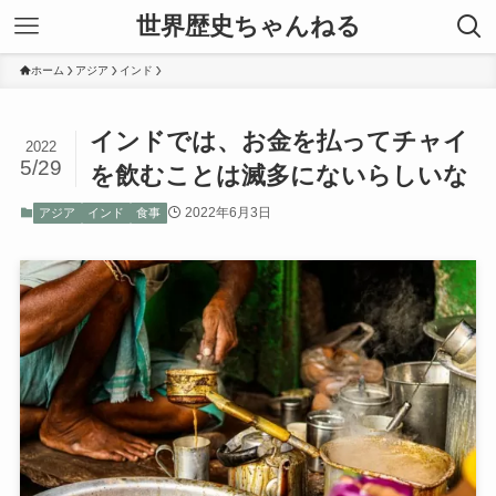
世界歴史ちゃんねる
ホーム
アジア
インド
インドでは、お金を払ってチャイ
2022
5/29
を飲むことは滅多にないらしいな
2022年6月3日
アジア
インド
食事