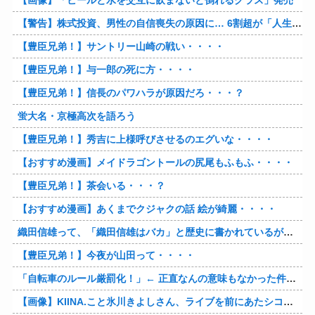
【画像】「ビールと水を交互に飲まないと倒れるグラス」発売
【警告】株式投資、男性の自信喪失の原因に… 6割超が「人生の敗者」自認
【豊臣兄弟！】サントリー山崎の戦い・・・・
【豊臣兄弟！】与一郎の死に方・・・・
【豊臣兄弟！】信長のパワハラが原因だろ・・・？
蛍大名・京極高次を語ろう
【豊臣兄弟！】秀吉に上様呼びさせるのエグいな・・・・
【おすすめ漫画】メイドラゴントールの尻尾もふもふ・・・・
【豊臣兄弟！】茶会いる・・・？
【おすすめ漫画】あくまでクジャクの話 絵が綺麗・・・・
織田信雄って、「織田信雄はバカ」と歴史に書かれているが今まで家が残っているんでバカではないよな？
【豊臣兄弟！】今夜が山田って・・・・
「自転車のルール厳罰化！」← 正直なんの意味もなかった件www
【画像】KIINA.こと氷川きよしさん、ライブを前にあたシコ欲全開www