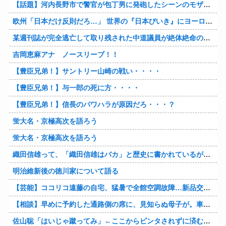
【話題】河内長野市で警官が包丁男に発砲したシーンのモザ無し映像が公開される。
欧州「日本だけ反則だろ…」 世界の『日本びいき』にヨーロッパ全土から不満の声
某週刊誌が完全逃亡して取り残された中道議員が絶体絶命の窮地、「今度は宏池会に矛先を向けたか……」と節操の無さに呆れる人が続出
吉岡恵麻アナ ノースリーブ！！
【豊臣兄弟！】サントリー山崎の戦い・・・・
【豊臣兄弟！】与一郎の死に方・・・・
【豊臣兄弟！】信長のパワハラが原因だろ・・・？
蛍大名・京極高次を語ろう
蛍大名・京極高次を語ろう
織田信雄って、「織田信雄はバカ」と歴史に書かれているが今まで家が残っているんでバカではないよな？
明治維新後の徳川家について語る
【芸能】ココリコ遠藤の自宅、猛暑で全館空調故障…新品交換費300万円…高額費用に「高すぎる」
【相談】早めに予約した通路側の席に、見知らぬ母子が。車掌の呼びかけにも「目を閉じて無視」して居座られました。無理やり奪われた席は、結局“やったもん勝ち”になってしまうのでしょうか？
佐山聡「はいじゃ蹴ってみ」←ここからビンタされずに済む方法