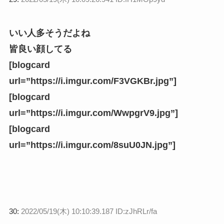
いい人多そうだよね
皆良い顔してる
[blogcard
url=”https://i.imgur.com/F3VGKBr.jpg”]
[blogcard
url=”https://i.imgur.com/WwpgrV9.jpg”]
[blogcard
url=”https://i.imgur.com/8suU0JN.jpg”]
30:
2022/05/19(木) 10:10:39.187 ID:zJhRLr/fa