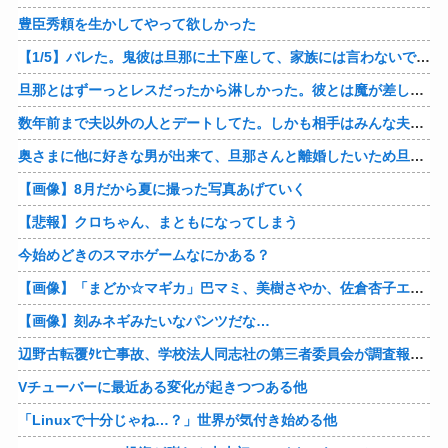
豊臣秀頼を生かしてやって欲しかった
【1/5】バレた。鬼彼は旦那に土下座して、家族には言わないで下さいって…。いつの間にか子供も出来ていたようで私はドン引きでした。→お前の旦那はお前にドン引きだよｗ
旦那とはずーっとレスだったから淋しかった。彼とは魔が差したというか恋に恋してしまって… 結婚してくれ！って言われたけど、それは彼が毎日色々したいだけ。やっと目が覚めた。
数年前まで夫以外の人とデートしてた。しかも相手はみんな夫の仕事関係の人。例えるなら夫はサッカーチームの管理栄養士、デート相手複数人は全員そのサッカーチーム選手みたいな。
奥さまに他に好きな男が出来て、旦那さんと離婚したいため旦那さんのＤＶをでっちあげて、まんまと周りを騙している話を聞いたのは、未来の鬼女たちだったｗ
【画像】8月だから夏に撮った写真あげていく
【悲報】クロちゃん、まともになってしまう
今始めどきのスマホゲームなにかある？
【画像】「まどか☆マギカ」巴マミ、美樹さやか、佐倉杏子エロすぎ放課後えんこーハメ撮りどぴゅどぴゅエチエチが最高すぎる❣
【画像】刻みネギみたいなパンツだな…
辺野古転覆ﾀﾋ亡事故、学校法人同志社の第三者委員会が調査報告書を公表 … 安全配慮義務違反や安全管理に関する検証を妨げた組織風土の存在を指摘
Vチューバーに最近ある変化が起きつつある他
「Linuxで十分じゃね…？」世界が気付き始める他