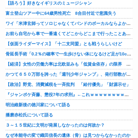
【語ろう】好きなイギリスのミュージシャン
富士登山ツアー中に64歳男性死亡 8合目付近で意識失う
ワイ「米津玄師ってソロじゃなくてバンドのボーカルならよかったよね」
お前ら自宅から車で一番遠くてどこからどこまで行ったことある？
【仮面ライダーマイス】「十二支同盟」とも戦うらしいけど
骨延長手術「0.2％の確率で一生歩けない体になるけど足が10cm伸びます」←コスパ良すぎるだろ
【経済】女性の労働力率は北欧並みも「低賃金依存」の限界 団塊世代の完全引退で、企業が迫られる“最後の選択”
かつて６５０万部を誇った「週刊少年ジャンプ」、発行部数が初の100万部割れ
【政治】野党、消費減税を一斉批判 「給付優先」「財源示せ」
『ジャンポケ斉藤、懲役7年の求刑』←これｗｗｗｗｗｗｗｗｗｗｗｗｗｗｗｗｗｗ
明治維新後の徳川家について語る
播磨赤松氏について語る
３～１５世紀に文明が発展しなかったのは何故か？
なぜ本能寺の変で織田信長の遺体（骨）は見つからなかったのか