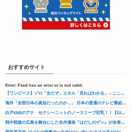
おすすめサイト
Error: Feed has an error or is not valid.
【ワンピース】ゾロ「女だぞ」エネル「見ればわかる」←ここ好きすぎるｗｗｗｗｗｗｗｗｗｗｗｗｗ
海外「全部日本の真似だったのか…」 日本の普通のテレビ番組が最新SNSの数十年先を行っていたと話題に
白戸ゆめのアナ セクシーニットのノースリーブ巨乳！！【GIF動画あり】
戦中戦後の広島を舞台にした名作漫画『はだしのゲン』が全巻50％オフで買える激安セール開催！！このチャンスを見逃すな！！
骨延長手術「0.2％の確率で一生歩けない体になるけど足が10cm伸びます」←コスパ良すぎるだろ