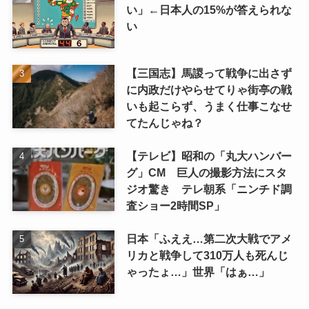
い」←日本人の15%が答えられな
い
【三国志】馬謖って戦争に出さず
に内政だけやらせてりゃ街亭の戦
いも起こらず、うまく仕事こなせ
てたんじゃね？
【テレビ】昭和の「丸大ハンバー
グ」CM 巨人の撮影方法にスタ
ジオ驚き テレ朝系「ニンチド調
査ショー2時間SP」
日本「ふええ…第二次大戦でアメ
リカと戦争して310万人も死んじ
ゃったょ…」世界「はぁ…」