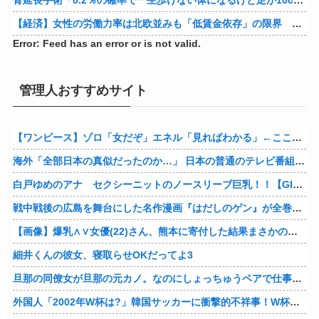
【経済】女性の労働力率は北欧並みも「低賃金依存」の限界 団塊世代の完全引退で、企業が迫られる“最後の選択”
Error: Feed has an error or is not valid.
管理人おすすめサイト
【ワンピース】ゾロ「女だぞ」エネル「見ればわかる」←ここ好きすぎるｗｗｗｗｗｗｗｗｗｗｗｗｗ
海外「全部日本の真似だったのか…」 日本の普通のテレビ番組が最新SNSの数十年先を行っていたと話題に
白戸ゆめのアナ セクシーニットのノースリーブ巨乳！！【GIF動画あり】
戦中戦後の広島を舞台にした名作漫画『はだしのゲン』が全巻50％オフで買える激安セール開催！！このチャンスを見逃すな！！
【画像】爆乳∧∨女優(22)さん、熊本に寄付した結果まさかの事態に・・・・・・
細井くんの彼女、寝取らせOKだってよ3
旦那の同僚女が旦那の元カノ。なのにしょっちゅうペアで仕事してて遅くまで残業したり二人で出張に行ったり。なんで「今度の出張は一人で行く」って嘘つくのかな
外国人「2002年W杯は?」韓国サッカーに衝撃的不祥事！W杯予選でレフリーへの性的接待発覚！海外騒然！【海外の反応】