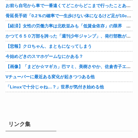
お前ら自宅から車で一番遠くてどこからどこまで行ったことある？
骨延長手術「0.2％の確率で一生歩けない体になるけど足が10cm伸びます」←コスパ良すぎるだろ
【経済】女性の労働力率は北欧並みも「低賃金依存」の限界 団塊世代の完全引退で、企業が迫られる“最後の選択”
かつて６５０万部を誇った「週刊少年ジャンプ」、発行部数が初の100万部割れ
【悲報】クロちゃん、まともになってしまう
今始めどきのスマホゲームなにかある？
【画像】「まどか☆マギカ」巴マミ、美樹さやか、佐倉杏子エロすぎ放課後えんこーハメ撮りどぴゅどぴゅエチエチが最高すぎる❣
Vチューバーに最近ある変化が起きつつある他
「Linuxで十分じゃね…？」世界が気付き始める他
リンク集