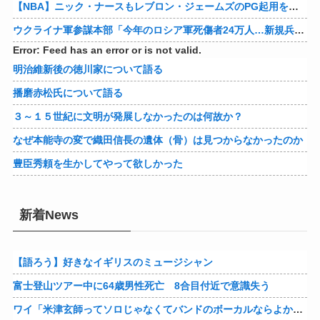
【NBA】ニック・ナースもレブロン・ジェームズのPG起用を示唆か
ウクライナ軍参謀本部「今年のロシア軍死傷者24万人…新規兵力の募集規模を上回る」！
Error: Feed has an error or is not valid.
明治維新後の徳川家について語る
播磨赤松氏について語る
３～１５世紀に文明が発展しなかったのは何故か？
なぜ本能寺の変で織田信長の遺体（骨）は見つからなかったのか
豊臣秀頼を生かしてやって欲しかった
新着News
【語ろう】好きなイギリスのミュージシャン
富士登山ツアー中に64歳男性死亡 8合目付近で意識失う
ワイ「米津玄師ってソロじゃなくてバンドのボーカルならよかったよね」