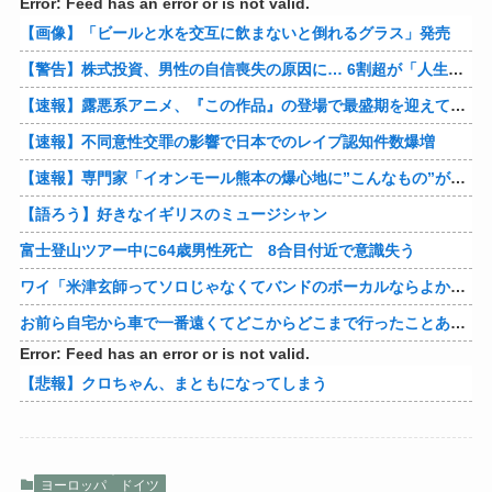
Error: Feed has an error or is not valid.
【画像】「ビールと水を交互に飲まないと倒れるグラス」発売
【警告】株式投資、男性の自信喪失の原因に… 6割超が「人生の敗者」自認
【速報】露悪系アニメ、『この作品』の登場で最盛期を迎えてしまう…
【速報】不同意性交罪の影響で日本でのレイプ認知件数爆増
【速報】専門家「イオンモール熊本の爆心地に”こんなもの”があったんだけど…」
【語ろう】好きなイギリスのミュージシャン
富士登山ツアー中に64歳男性死亡 8合目付近で意識失う
ワイ「米津玄師ってソロじゃなくてバンドのボーカルならよかったよね」
お前ら自宅から車で一番遠くてどこからどこまで行ったことある？
Error: Feed has an error or is not valid.
【悲報】クロちゃん、まともになってしまう
ヨーロッパ
ドイツ