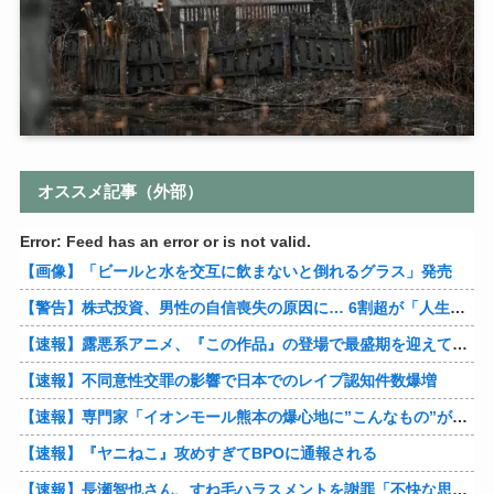
オススメ記事（外部）
Error: Feed has an error or is not valid.
【画像】「ビールと水を交互に飲まないと倒れるグラス」発売
【警告】株式投資、男性の自信喪失の原因に… 6割超が「人生の敗者」自認
【速報】露悪系アニメ、『この作品』の登場で最盛期を迎えてしまう…
【速報】不同意性交罪の影響で日本でのレイプ認知件数爆増
【速報】専門家「イオンモール熊本の爆心地に”こんなもの”があったんだけど…」
【速報】『ヤニねこ』攻めすぎてBPOに通報される
【速報】長瀬智也さん、すね毛ハラスメントを謝罪「不快な思いをさせて申し訳ありませんでした」