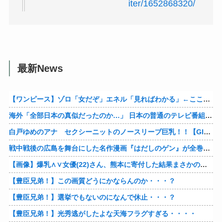
iter/1652868320/
最新News
【ワンピース】ゾロ「女だぞ」エネル「見ればわかる」←ここ好きすぎるｗｗｗｗｗｗｗｗｗｗｗｗｗ
海外「全部日本の真似だったのか…」 日本の普通のテレビ番組が最新SNSの数十年先を行っていたと話題に
白戸ゆめのアナ セクシーニットのノースリーブ巨乳！！【GIF動画あり】
戦中戦後の広島を舞台にした名作漫画『はだしのゲン』が全巻50％オフで買える激安セール開催！！このチャンスを見逃すな！！
【画像】爆乳∧∨女優(22)さん、熊本に寄付した結果まさかの事態に・・・・・・
【豊臣兄弟！】この画質どうにかならんのか・・・？
【豊臣兄弟！】選挙でもないのになんで休止・・・？
【豊臣兄弟！】光秀逃がしたよな天海フラグすぎる・・・・