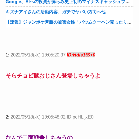
Google、AIへの投資が膨らみ史上初のマイナスキャッシュフローに陥る他
キズナアイさんの活動内容、ガチでヤバい方向へ他
【速報】ジャンポケ斉藤の被害女性「バウムクーヘン売ったりTikTokライブしててムカついたから示談しなかった」他
1:
2022/05/18(水) 19:05:20.37
ID:Hdis1tS+0
そらチョビ髭おじさん登場しちゃうよ
2:
2022/05/18(水) 19:05:48.02 ID:peHLijxE0
なんで二面戦争しちゃうの