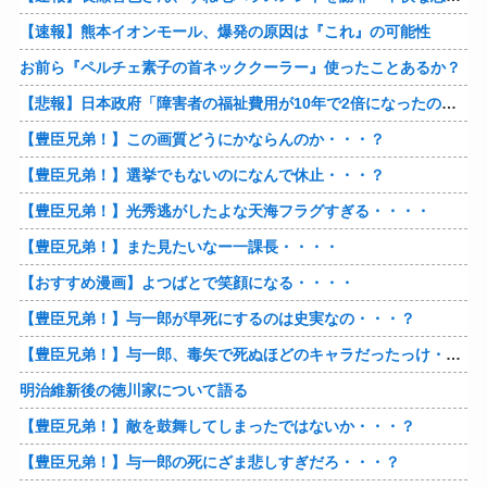
【速報】熊本イオンモール、爆発の原因は『これ』の可能性
お前ら『ペルチェ素子の首ネッククーラー』使ったことあるか？
【悲報】日本政府「障害者の福祉費用が10年で2倍になったので抑制します」
【豊臣兄弟！】この画質どうにかならんのか・・・？
【豊臣兄弟！】選挙でもないのになんで休止・・・？
【豊臣兄弟！】光秀逃がしたよな天海フラグすぎる・・・・
【豊臣兄弟！】また見たいなー一課長・・・・
【おすすめ漫画】よつばとで笑顔になる・・・・
【豊臣兄弟！】与一郎が早死にするのは史実なの・・・？
【豊臣兄弟！】与一郎、毒矢で死ぬほどのキャラだったっけ・・・・
明治維新後の徳川家について語る
【豊臣兄弟！】敵を鼓舞してしまったではないか・・・？
【豊臣兄弟！】与一郎の死にざま悲しすぎだろ・・・？