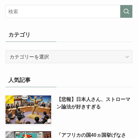
カテゴリ
カ
テ
ゴ
リ
人気記事
【悲報】日本人さん、ストローマ
ン論法が好きすぎる
「アフリカの国40ヵ国挙げなさ