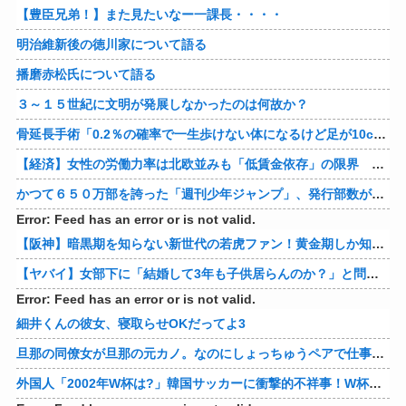
【豊臣兄弟！】また見たいなー一課長・・・・
明治維新後の徳川家について語る
播磨赤松氏について語る
３～１５世紀に文明が発展しなかったのは何故か？
骨延長手術「0.2％の確率で一生歩けない体になるけど足が10cm伸びます」←コスパ良すぎるだろ
【経済】女性の労働力率は北欧並みも「低賃金依存」の限界 団塊世代の完全引退で、企業が迫られる“最後の選択”
かつて６５０万部を誇った「週刊少年ジャンプ」、発行部数が初の100万部割れ
Error: Feed has an error or is not valid.
【阪神】暗黒期を知らない新世代の若虎ファン！黄金期しか知らない現代のファン事情と驚きのリアル
【ヤバイ】女部下に「結婚して3年も子供居らんのか？」と問い詰めた結果ｗｗｗｗ 他
Error: Feed has an error or is not valid.
細井くんの彼女、寝取らせOKだってよ3
旦那の同僚女が旦那の元カノ。なのにしょっちゅうペアで仕事してて遅くまで残業したり二人で出張に行ったり。なんで「今度の出張は一人で行く」って嘘つくのかな
外国人「2002年W杯は?」韓国サッカーに衝撃的不祥事！W杯予選でレフリーへの性的接待発覚！海外騒然！【海外の反応】