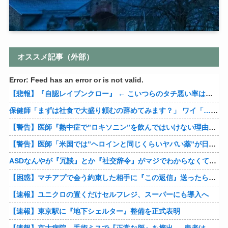
オススメ記事（外部）
Error: Feed has an error or is not valid.
【悲報】『自認レイブンクロー』 ← こいつらのタチ悪い率は異常
保健師「まずは社食で大盛り頼むの辞めてみます？」 ワイ「…食っちゃいけないものを売ってるのか？」
【警告】医師『熱中症で”ロキソニン”を飲んではいけない理由がこれ』
【警告】医師「米国では”ヘロインと同じくらいヤバい薬”が日本では平気で処方されてる」
ASDなんやが『冗談』とか『社交辞令』がマジでわからなくて怖い
【困惑】マチアプで会う約束した相手に『この返信』送ったらブロックされたんやが…
【速報】ユニクロの置くだけセルフレジ、スーパーにも導入へ
【速報】東京駅に『地下シェルター』整備を正式表明