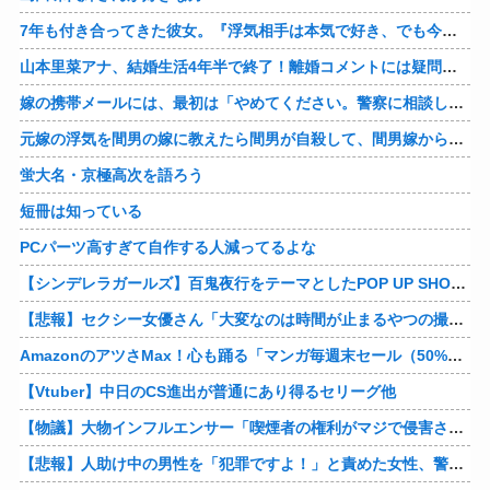
7年も付き合ってきた彼女。『浮気相手は本気で好き、でも今の生活は壊したくない。あなたは家族で、浮気相手は恋人。それじゃ駄目なの？』人の心なんて持ってなかったｗ
山本里菜アナ、結婚生活4年半で終了！離婚コメントには疑問の声
嫁の携帯メールには、最初は「やめてください。警察に相談します」とかだったけど、最近は「昨日もすごかった。間君のが中でビクピｋ（ｒｙ」とｗ しかも羽目鳥も満載だった！
元嫁の浮気を間男の嫁に教えたら間男が自殺して、間男嫁から感謝されつつ元嫁に『いつ死ぬの？』と笑顔で言われた衝撃
蛍大名・京極高次を語ろう
短冊は知っている
PCパーツ高すぎて自作する人減ってるよな
【シンデレラガールズ】百鬼夜行をテーマとしたPOP UP SHOPが東京・大阪にて開催
【悲報】セクシー女優さん「大変なのは時間が止まるやつの撮影」←ばらしてしまうｗ
AmazonのアツさMax！心も踊る「マンガ毎週末セール（50%還元）」2日目襲来！他
【Vtuber】中日のCS進出が普通にあり得るセリーグ他
【物議】大物インフルエンサー「喫煙者の権利がマジで侵害されてる。いくら税金払ってるんだ」他
【悲報】人助け中の男性を「犯罪ですよ！」と責めた女性、警察が来た瞬間逃げる他