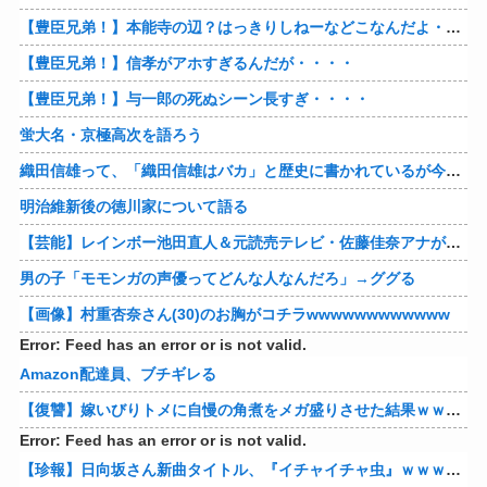
【豊臣兄弟！】本能寺の辺？はっきりしねーなどこなんだよ・・・・
【豊臣兄弟！】信孝がアホすぎるんだが・・・・
【豊臣兄弟！】与一郎の死ぬシーン長すぎ・・・・
蛍大名・京極高次を語ろう
織田信雄って、「織田信雄はバカ」と歴史に書かれているが今まで家が残っているんでバカではないよな？
明治維新後の徳川家について語る
【芸能】レインボー池田直人＆元読売テレビ・佐藤佳奈アナが結婚
男の子「モモンガの声優ってどんな人なんだろ」→ググる
【画像】村重杏奈さん(30)のお胸がコチラwwwwwwwwwwww
Error: Feed has an error or is not valid.
Amazon配達員、ブチギレる
【復讐】嫁いびりトメに自慢の角煮をメガ盛りさせた結果ｗｗｗｗ 他
Error: Feed has an error or is not valid.
【珍報】日向坂さん新曲タイトル、『イチャイチャ虫』ｗｗｗ★2