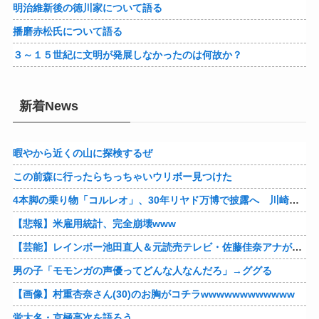
明治維新後の徳川家について語る
播磨赤松氏について語る
３～１５世紀に文明が発展しなかったのは何故か？
新着News
暇やから近くの山に探検するぜ
この前森に行ったらちっちゃいウリボー見つけた
4本脚の乗り物「コルレオ」、30年リヤド万博で披露へ 川崎重工が35年発売目指す
【悲報】米雇用統計、完全崩壊www
【芸能】レインボー池田直人＆元読売テレビ・佐藤佳奈アナが結婚
男の子「モモンガの声優ってどんな人なんだろ」→ググる
【画像】村重杏奈さん(30)のお胸がコチラwwwwwwwwwwww
蛍大名・京極高次を語ろう