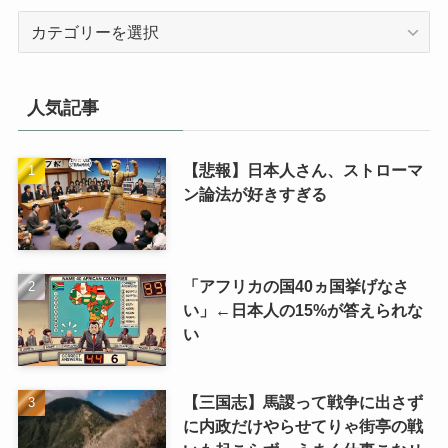
カ
テ
ゴ
リ
人気記事
【悲報】日本人さん、ストローマ
ン論法が好きすぎる
「アフリカの国40ヵ国挙げなさ
い」←日本人の15%が答えられな
い
【三国志】馬謖って戦争に出さず
に内政だけやらせてりゃ街亭の戦