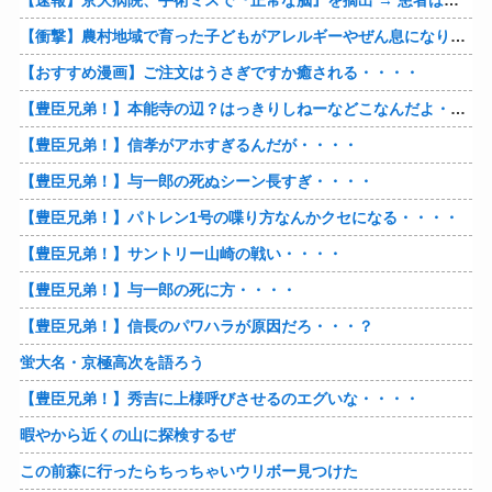
【速報】京大病院、手術ミスで『正常な脳』を摘出 → 患者は自発呼吸不可能な植物状態に
【衝撃】農村地域で育った子どもがアレルギーやぜん息になりにくい『農場効果』を引き起こす細菌が判明
【おすすめ漫画】ご注文はうさぎですか癒される・・・・
【豊臣兄弟！】本能寺の辺？はっきりしねーなどこなんだよ・・・・
【豊臣兄弟！】信孝がアホすぎるんだが・・・・
【豊臣兄弟！】与一郎の死ぬシーン長すぎ・・・・
【豊臣兄弟！】パトレン1号の喋り方なんかクセになる・・・・
【豊臣兄弟！】サントリー山崎の戦い・・・・
【豊臣兄弟！】与一郎の死に方・・・・
【豊臣兄弟！】信長のパワハラが原因だろ・・・？
蛍大名・京極高次を語ろう
【豊臣兄弟！】秀吉に上様呼びさせるのエグいな・・・・
暇やから近くの山に探検するぜ
この前森に行ったらちっちゃいウリボー見つけた