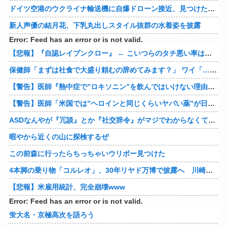
ドイツ空港のウクライナ輸送機に自爆ドローン接近、見つけた空港職員が蹴り落とす…高性能プラスチック爆弾搭載！
新人声優の結月花、下乳丸出しスタイル抜群の水着姿を披露
Error: Feed has an error or is not valid.
【悲報】『自認レイブンクロー』 ← こいつらのタチ悪い率は異常
保健師「まずは社食で大盛り頼むの辞めてみます？」 ワイ「…食っちゃいけないものを売ってるのか？」
【警告】医師『熱中症で”ロキソニン”を飲んではいけない理由がこれ』
【警告】医師「米国では”ヘロインと同じくらいヤバい薬”が日本では平気で処方されてる」
ASDなんやが『冗談』とか『社交辞令』がマジでわからなくて怖い
暇やから近くの山に探検するぜ
この前森に行ったらちっちゃいウリボー見つけた
4本脚の乗り物「コルレオ」、30年リヤド万博で披露へ 川崎重工が35年発売目指す
【悲報】米雇用統計、完全崩壊www
Error: Feed has an error or is not valid.
蛍大名・京極高次を語ろう