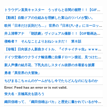
トラウデン直美キャスター うっすらと谷間の裾野！！【GIF動画あり】
【動画】自動ドアの仕組みを理解した富山のツバメが賢い。
欧州「日本だけ反則だろ…」 世界の『日本びいき』にヨーロッパ全土から不満の声
井上清華アナ 「朗読劇」ヴィジュアル撮影！！【GIF動画あり】
侵略者？ そんなことよりおねショタだ！ 第８話
【珍報】日向坂さん新曲タイトル、『イチャイチャ虫』ｗｗｗ★2
ドイツ空港のウクライナ輸送機に自爆ドローン接近、見つけた空港職員が蹴り落とす…高性能プラスチック爆弾搭載！
新人声優の結月花、下乳丸出しスタイル抜群の水着姿を披露
勇者「異世界の大冒険」
ちびまるこちゃんのゲームがもし今でたらどんなのになるのか
Error: Feed has an error or is not valid.
蛍大名・京極高次を語ろう
織田信雄って、「織田信雄はバカ」と歴史に書かれているが今まで家が残っているんでバカではないよな？