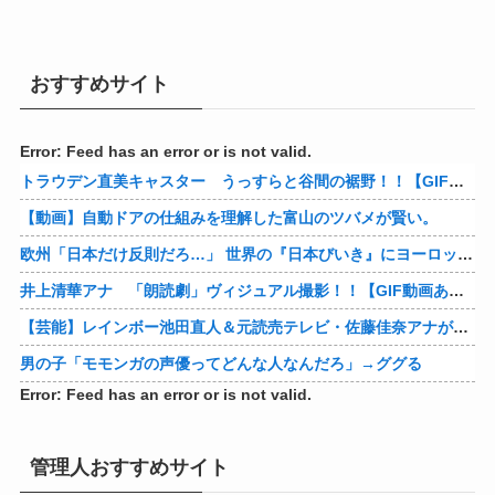
おすすめサイト
Error: Feed has an error or is not valid.
トラウデン直美キャスター うっすらと谷間の裾野！！【GIF動画あり】
【動画】自動ドアの仕組みを理解した富山のツバメが賢い。
欧州「日本だけ反則だろ…」 世界の『日本びいき』にヨーロッパ全土から不満の声
井上清華アナ 「朗読劇」ヴィジュアル撮影！！【GIF動画あり】
【芸能】レインボー池田直人＆元読売テレビ・佐藤佳奈アナが結婚
男の子「モモンガの声優ってどんな人なんだろ」→ググる
Error: Feed has an error or is not valid.
管理人おすすめサイト