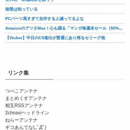
短冊は知っている
PCパーツ高すぎて自作する人減ってるよな
AmazonのアツさMax！心も踊る「マンガ毎週末セール（50%還元）」2日目襲来！他
【Vtuber】中日のCS進出が普通にあり得るセリーグ他
リンク集
つべこアンテナ
まとめくすアンテナ
相互RSSアンテナ
2chnaviヘッドライン
ねらーアンテナ
ギコあんてな(,,ﾟДﾟ)