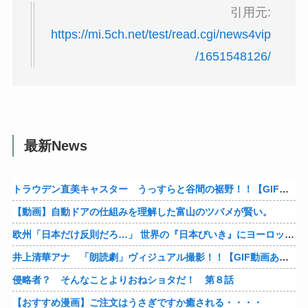
引用元:
https://mi.5ch.net/test/read.cgi/news4vip
/1651548126/
最新News
トラウデン直美キャスター うっすらと谷間の裾野！！【GIF動画あり】
【動画】自動ドアの仕組みを理解した富山のツバメが賢い。
欧州「日本だけ反則だろ…」 世界の『日本びいき』にヨーロッパ全土から不満の声
井上清華アナ 「朗読劇」ヴィジュアル撮影！！【GIF動画あり】
侵略者？ そんなことよりおねショタだ！ 第８話
【おすすめ漫画】ご注文はうさぎですか癒される・・・・