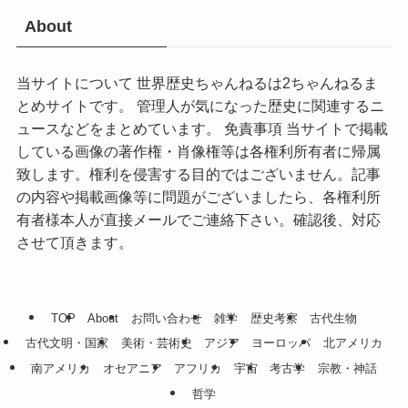
About
当サイトについて 世界歴史ちゃんねるは2ちゃんねるま
とめサイトです。 管理人が気になった歴史に関連するニ
ュースなどをまとめています。 免責事項 当サイトで掲載
している画像の著作権・肖像権等は各権利所有者に帰属
致します。権利を侵害する目的ではございません。記事
の内容や掲載画像等に問題がございましたら、各権利所
有者様本人が直接メールでご連絡下さい。確認後、対応
させて頂きます。
TOP
About
お問い合わせ
雑学
歴史考察
古代生物
古代文明・国家
美術・芸術史
アジア
ヨーロッパ
北アメリカ
南アメリカ
オセアニア
アフリカ
宇宙
考古学
宗教・神話
哲学