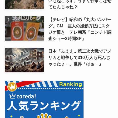
いも起こらず、うまく仕事こなせ
てたんじゃね？
【テレビ】昭和の「丸大ハンバー
グ」CM 巨人の撮影方法にスタ
ジオ驚き テレ朝系「ニンチド調
査ショー2時間SP」
日本「ふええ…第二次大戦でアメ
リカと戦争して310万人も死んじ
ゃったょ…」世界「はぁ…」