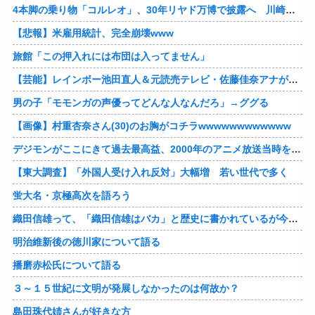
4本脚の乗り物「コルレオ」、30年リヤド万博で披露へ 川崎重工が35年発売目指す
【悲報】米雇用統計、完全崩壊www
旅館「この押入れには布団は入ってません」
【芸能】レインボー池田直人＆元読売テレビ・佐藤佳奈アナが結婚
男の子「モモンガの声優ってどんな人なんだろ」→ググる
【画像】村重杏奈さん(30)のお胸がコチラwwwwwwwwwwww
デジモンがここにきて過去最高益、2000年のアニメ放送当時を上回る
【東大調査】「外国人受け入れ反対」大幅増 若い世代で多く
蛍大名・京極高次を語ろう
織田信雄って、「織田信雄はバカ」と歴史に書かれているが今まで家が残っているんでバカではないよな？
明治維新後の徳川家について語る
播磨赤松氏について語る
３～１５世紀に文明が発展しなかったのは何故か？
島田珠代姉さんが好きな方