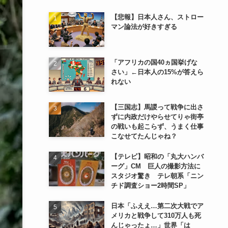
【悲報】日本人さん、ストロー
マン論法が好きすぎる
「アフリカの国40ヵ国挙げな
さい」←日本人の15%が答えら
れない
【三国志】馬謖って戦争に出さ
ずに内政だけやらせてりゃ街亭
の戦いも起こらず、うまく仕事
こなせてたんじゃね？
【テレビ】昭和の「丸大ハンバ
ーグ」CM 巨人の撮影方法に
スタジオ驚き テレ朝系「ニン
チド調査ショー2時間SP」
日本「ふええ…第二次大戦でア
メリカと戦争して310万人も死
んじゃったょ…」世界「は