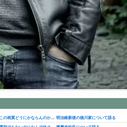
【豊臣兄弟！】この画質どうにかならんのか・・・？
明治維新後の徳川家について語る
【豊臣兄弟！】選挙でもないのになんで休止・・・？
播磨赤松氏について語る