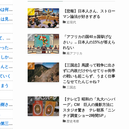
３～１５世紀に文明が発展しなかったのは何故か？
【悲報】日本人さん、ストロー
マン論法が好きすぎる
なぜ本能寺の変で織田信長の遺体（骨）は見つからなかったのか
近現代
「アフリカの国40ヵ国挙げな
【1/5】バレた。鬼彼は旦那に土下座して、家族には言わないで下さいって…。いつの間にか子供も出来ていたようで私はドン引きでした。→お前の旦那はお前にドン引きだよｗ
さい」←日本人の15%が答えら
旦那とはずーっとレスだったから淋しかった。彼とは魔が差したというか恋に恋してしまって… 結婚してくれ！って言われたけど、それは彼が毎日色々したいだけ。やっと目が覚めた。
れない
南アフリカ
数年前まで夫以外の人とデートしてた。しかも相手はみんな夫の仕事関係の人。例えるなら夫はサッカーチームの管理栄養士、デート相手複数人は全員そのサッカーチーム選手みたいな。
【三国志】馬謖って戦争に出さ
奥さまに他に好きな男が出来て、旦那さんと離婚したいため旦那さんのＤＶをでっちあげて、まんまと周りを騙している話を聞いたのは、未来の鬼女たちだったｗ
ずに内政だけやらせてりゃ街亭
ていく
の戦いも起こらず、うまく仕事
こなせてたんじゃね？
しまう
三国志
？
【テレビ】昭和の「丸大ハンバ
【画像】「まどか☆マギカ」巴マミ、美樹さやか、佐倉杏子エロすぎ放課後えんこーハメ撮りどぴゅどぴゅエチエチが最高すぎる❣
ーグ」CM 巨人の撮影方法に
スタジオ驚き テレ朝系「ニン
…
チド調査ショー2時間SP」
歴史考察
辺野古転覆ﾀﾋ亡事故、学校法人同志社の第三者委員会が調査報告書を公表 … 安全配慮義務違反や安全管理に関する検証を妨げた組織風土の存在を指摘