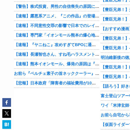
【警告】株式投資、男性の自信喪失の原因に… 6割超が「人生の敗者」自認
【速報】露悪系アニメ、『この作品』の登場で最盛期を迎えてしまう…
【豊臣兄弟！】
【速報】不同意性交罪の影響で日本でのレイプ認知件数爆増
【速報】専門家「イオンモール熊本の爆心地に”こんなもの”があったんだけど…」
【速報】『ヤニねこ』攻めすぎてBPOに通報される
【速報】長瀬智也さん、すね毛ハラスメントを謝罪「不快な思いをさせて申し訳ありませんでした」
明治維新後の徳
【速報】熊本イオンモール、爆発の原因は『これ』の可能性
お前ら『ペルチェ素子の首ネッククーラー』使ったことあるか？
【悲報】日本政府「障害者の福祉費用が10年で2倍になったので抑制します」
【語ろう】好き