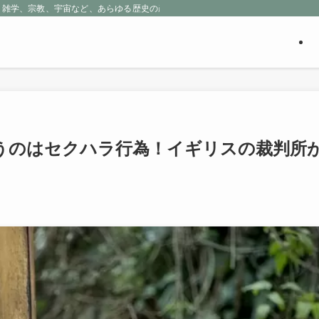
、雑学、宗教、宇宙など、あらゆる歴史の産物に包まれる魅惑の世界を探求しよう
うのはセクハラ行為！イギリスの裁判所