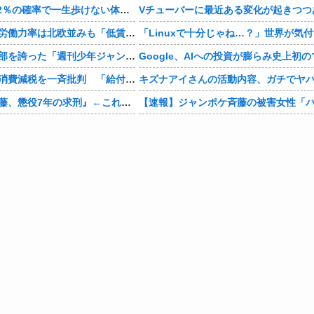
骨延長手術「0.2％の確率で一生歩けない体になるけど足が10cm伸びます」←コスパ良すぎるだろ
Vチューバーに最近ある変化が起きつつ
【経済】女性の労働力率は北欧並みも「低賃金依存」の限界 団塊世代の完全引退で、企業が迫られる“最後の選択”
かつて６５０万部を誇った「週刊少年ジャンプ」、発行部数が初の100万部割れ
【政治】野党、消費減税を一斉批判 「給付優先」「財源示せ」
『ジャンポケ斉藤、懲役7年の求刑』←これｗｗｗｗｗｗｗｗｗｗｗｗｗｗｗｗｗｗ