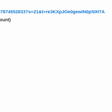
974597874552833?s=21&t=re3KXpJOe0gewiN0pStH7A
ount)