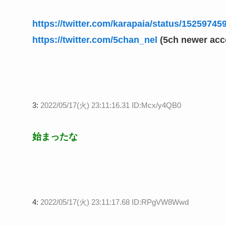
https://twitter.com/karapaia/status/1525
https://twitter.com/5chan_nel
(5ch newer acc
3:
2022/05/17(火) 23:11:16.31 ID:Mcx/y4QB0
始まったな
4:
2022/05/17(火) 23:11:17.68 ID:RPgVW8Wwd