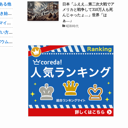
ある他
日本「ふええ…第二次大戦でア
メリカと戦争して310万人も死
「Linuxで十分じゃね…？」世界が気付き始める他
んじゃったょ…」世界「は
ぁ…」
Google、AIへの投資が膨らみ史上初のマイナスキャッシュフローに陥る他
昭和時代
キズナアイさんの活動内容、ガチでヤバい方向へ他
【速報】ジャンポケ斉藤の被害女性「バウムクーヘン売ったりTikTokライブしててムカついたから示談しなかった」他