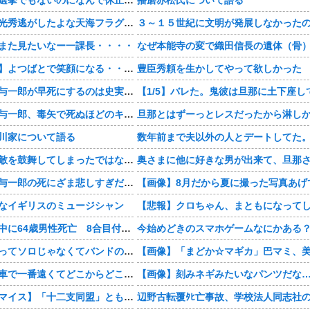
【豊臣兄弟！】光秀逃がしたよな天海フラグすぎる・・・・
また見たいなー一課長・・・・
【おすすめ漫画】よつばとで笑顔になる・・・・
豊臣秀頼を生かしてやって欲しかった
【豊臣兄弟！】与一郎が早死にするのは史実なの・・・？
【豊臣兄弟！】与一郎、毒矢で死ぬほどのキャラだったっけ・・・・
川家について語る
【豊臣兄弟！】敵を鼓舞してしまったではないか・・・？
【豊臣兄弟！】与一郎の死にざま悲しすぎだろ・・・？
【画像】8月だから夏に撮った写真あげ
なイギリスのミュージシャン
【悲報】クロちゃん、まともになって
富士登山ツアー中に64歳男性死亡 8合目付近で意識失う
今始めどきのスマホゲームなにかある
ワイ「米津玄師ってソロじゃなくてバンドのボーカルならよかったよね」
お前ら自宅から車で一番遠くてどこからどこまで行ったことある？
【画像】刻みネギみたいなパンツだな
【仮面ライダーマイス】「十二支同盟」とも戦うらしいけど