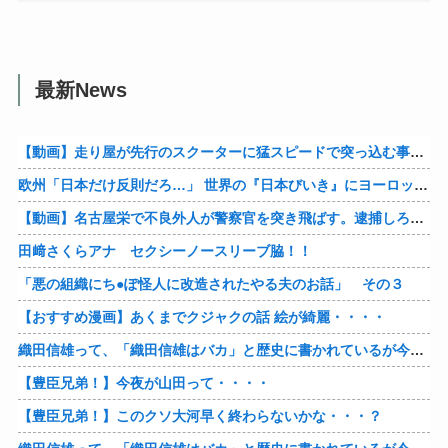
最新News
【動画】走り屋が先行のスクーターに猛スピードで突っ込む事故。
欧州「日本だけ反則だろ…」 世界の『日本びいき』にヨーロッパ全土から不満の声
【動画】名古屋栄で不良外人が警察官を突き飛ばす。逮捕しろやｗｗｗ
田﨑さくらアナ セクシーノースリーブ脇！！
「悪の組織にち●ぽ怪人に改造されたやる夫のお話」 その３
【おすすめ漫画】あくまでクジャクの話 絵が綺麗・・・・
織田信雄って、「織田信雄はバカ」と歴史に書かれているが今まで家が残っているんでバカではないよな？
【豊臣兄弟！】今夜が山田って・・・・
【豊臣兄弟！】このクソ大河早く終わらないかな・・・？