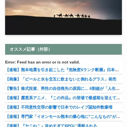
オススメ記事（外部）
Error: Feed has an error or is not valid.
【速報】熊本地震を引き起こした『危険度Sランク断層』日本のド真ん中に10カ所もあると判明
【画像】「ビールと水を交互に飲まないと倒れるグラス」発売
【警告】株式投資、男性の自信喪失の原因に… 6割超が「人生の敗者」自認
【速報】露悪系アニメ、『この作品』の登場で最盛期を迎えてしまう…
【速報】不同意性交罪の影響で日本でのレイプ認知件数爆増
【速報】専門家「イオンモール熊本の爆心地に”こんなもの”があったんだけど…」
【速報】『ヤニねこ』攻めすぎてBPOに通報される