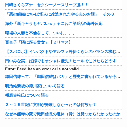
田﨑さくらアナ セクシーノースリーブ脇！！
「悪の組織にち●ぽ怪人に改造されたやる夫のお話」 その３
海外「新キャラもヤバいｗ」ヤニねこ第6話の海外反応
職場の人妻と不倫をして、ついに、、、
百合子「隣に座る貴女」【ミリマス】
【スパロボ】インパクトやアルファ外伝くらいのバランス求む！！ → インパクトも最終的にはコアブースターで雑魚は一撃で倒せてたけどね
田中みな実、妊婦でもオシャレ優先！ヒールでこけたらどうすんのｗ
Error: Feed has an error or is not valid.
織田信雄って、「織田信雄はバカ」と歴史に書かれているが今まで家が残っているんでバカではないよな？
明治維新後の徳川家について語る
播磨赤松氏について語る
３～１５世紀に文明が発展しなかったのは何故か？
なぜ本能寺の変で織田信長の遺体（骨）は見つからなかったのか