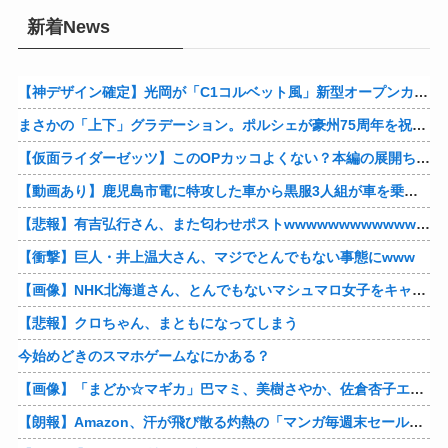
新着News
【神デザイン確定】光岡が「C1コルベット風」新型オープンカーの最新ティーザー画像を公開、マツダ・ロードスターの信頼性にレトロな外観がドッキング
まさかの「上下」グラデーション。ポルシェが豪州75周年を祝う特別モデル「911 Turbo S Land Down Under」を発表、1951年の「見果てぬ夢」が内外装に再現
【仮面ライダーゼッツ】このOPカッコよくない？本編の展開ちゃんと反映してて完成度高いし
【動画あり】鹿児島市電に特攻した車から黒服3人組が車を乗り捨てて逃走
【悲報】有吉弘行さん、また匂わせポストwwwwwwwwwwwwwwww
【衝撃】巨人・井上温大さん、マジでとんでもない事態にwww
【画像】NHK北海道さん、とんでもないマシュマロ女子をキャスターに起用してしまうwwwwwwww
【悲報】クロちゃん、まともになってしまう
今始めどきのスマホゲームなにかある？
【画像】「まどか☆マギカ」巴マミ、美樹さやか、佐倉杏子エロすぎ放課後えんこーハメ撮りどぴゅどぴゅエチエチが最高すぎる❣
【朗報】Amazon、汗が飛び散る灼熱の「マンガ毎週末セール（50%還元）」を開催！他