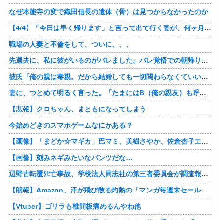
なぜ本能寺の変で織田信長の遺体（骨）は見つからなかったのか
【4/4】「今日は早く帰ります」と言って出て行く妻が、何ヶ月ぶりだろう、見送る私に振り返って手を振っている。罪のなせる気持ちの表れなのか。今日の午後調査員から連絡が入る…
職場の人妻と不倫をして、ついに、、、
先週夫に、私に彼がいるのがバレました。バレ覚悟での朝帰りでしたが・・・ 私は意志を持って彼に抱かれました。その時にはもう結婚生活を終わりにする覚悟が出来ていました。
彼氏「俺の親は毒親。だから結婚しても一切関わらなくていい」私「うん」彼氏「そのかわり俺もお前の親と一切関わらない。結婚の挨拶にも行かない」私「えっ」
妻に、つとめて明るく言った。「たまにはB（俺の親友）も呼んで家で鍋でもしようか。」妻は箸を持つ手をブルブル震わせながら「何でBさんなの？」と。お前の浮気相手だからだよ！！
【悲報】クロちゃん、まともになってしまう
今始めどきのスマホゲームなにかある？
【画像】「まどか☆マギカ」巴マミ、美樹さやか、佐倉杏子エロすぎ放課後えんこーハメ撮りどぴゅどぴゅエチエチが最高すぎる❣
【画像】刻みネギみたいなパンツだな…
辺野古転覆ﾀﾋ亡事故、学校法人同志社の第三者委員会が調査報告書を公表 … 安全配慮義務違反や安全管理に関する検証を妨げた組織風土の存在を指摘
【朗報】Amazon、汗が飛び散る灼熱の「マンガ毎週末セール（50%還元）」を開催！他
【Vtuber】ゴリラも椎間板痛めるんやね他