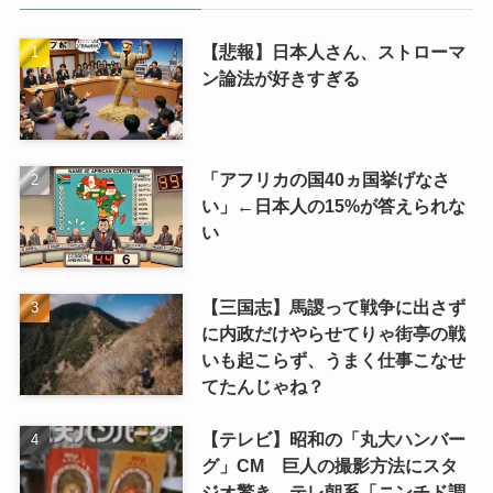
【悲報】日本人さん、ストローマ
ン論法が好きすぎる
「アフリカの国40ヵ国挙げなさ
い」←日本人の15%が答えられな
い
【三国志】馬謖って戦争に出さず
に内政だけやらせてりゃ街亭の戦
いも起こらず、うまく仕事こなせ
てたんじゃね？
【テレビ】昭和の「丸大ハンバー
グ」CM 巨人の撮影方法にスタ
ジオ驚き テレ朝系「ニンチド調