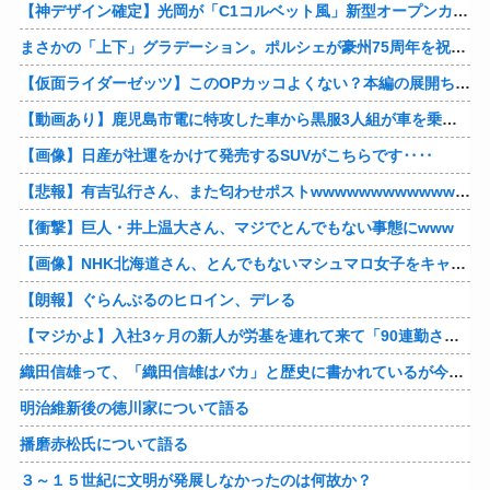
【神デザイン確定】光岡が「C1コルベット風」新型オープンカーの最新ティーザー画像を公開、マツダ・ロードスターの信頼性にレトロな外観がドッキング
まさかの「上下」グラデーション。ポルシェが豪州75周年を祝う特別モデル「911 Turbo S Land Down Under」を発表、1951年の「見果てぬ夢」が内外装に再現
【仮面ライダーゼッツ】このOPカッコよくない？本編の展開ちゃんと反映してて完成度高いし
【動画あり】鹿児島市電に特攻した車から黒服3人組が車を乗り捨てて逃走
【画像】日産が社運をかけて発売するSUVがこちらです‥‥
【悲報】有吉弘行さん、また匂わせポストwwwwwwwwwwwwwwww
【衝撃】巨人・井上温大さん、マジでとんでもない事態にwww
【画像】NHK北海道さん、とんでもないマシュマロ女子をキャスターに起用してしまうwwwwwwww
【朗報】ぐらんぶるのヒロイン、デレる
【マジかよ】入社3ヶ月の新人が労基を連れて来て「90連勤させられました」「労働基準法違反です」→俺「彼は30連休中ですが?」
織田信雄って、「織田信雄はバカ」と歴史に書かれているが今まで家が残っているんでバカではないよな？
明治維新後の徳川家について語る
播磨赤松氏について語る
３～１５世紀に文明が発展しなかったのは何故か？