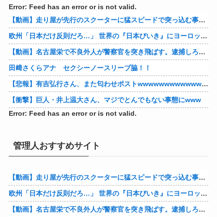
Error: Feed has an error or is not valid.
【動画】走り屋が先行のスクーターに猛スピードで突っ込む事故。
欧州「日本だけ反則だろ…」 世界の『日本びいき』にヨーロッパ全土から不満の声
【動画】名古屋栄で不良外人が警察官を突き飛ばす。逮捕しろやｗｗｗ
田﨑さくらアナ セクシーノースリーブ脇！！
【悲報】有吉弘行さん、また匂わせポストwwwwwwwwwwwwwwww
【衝撃】巨人・井上温大さん、マジでとんでもない事態にwww
Error: Feed has an error or is not valid.
管理人おすすめサイト
【動画】走り屋が先行のスクーターに猛スピードで突っ込む事故。
欧州「日本だけ反則だろ…」 世界の『日本びいき』にヨーロッパ全土から不満の声
【動画】名古屋栄で不良外人が警察官を突き飛ばす。逮捕しろやｗｗｗ