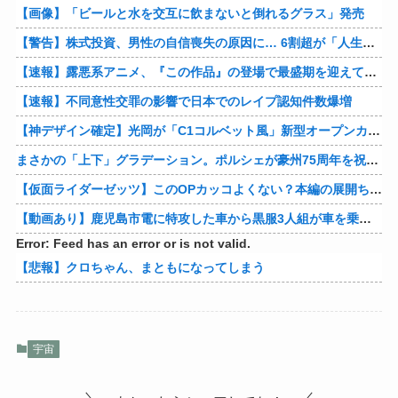
【画像】「ビールと水を交互に飲まないと倒れるグラス」発売
【警告】株式投資、男性の自信喪失の原因に… 6割超が「人生の敗者」自認
【速報】露悪系アニメ、『この作品』の登場で最盛期を迎えてしまう…
【速報】不同意性交罪の影響で日本でのレイプ認知件数爆増
【神デザイン確定】光岡が「C1コルベット風」新型オープンカーの最新ティーザー画像を公開、マツダ・ロードスターの信頼性にレトロな外観がドッキング
まさかの「上下」グラデーション。ポルシェが豪州75周年を祝う特別モデル「911 Turbo S Land Down Under」を発表、1951年の「見果てぬ夢」が内外装に再現
【仮面ライダーゼッツ】このOPカッコよくない？本編の展開ちゃんと反映してて完成度高いし
【動画あり】鹿児島市電に特攻した車から黒服3人組が車を乗り捨てて逃走
Error: Feed has an error or is not valid.
【悲報】クロちゃん、まともになってしまう
宇宙