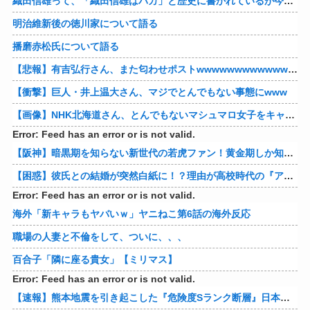
織田信雄って、「織田信雄はバカ」と歴史に書かれているが今まで家が残っているんでバカではないよな？
明治維新後の徳川家について語る
播磨赤松氏について語る
【悲報】有吉弘行さん、また匂わせポストwwwwwwwwwwwwwwww
【衝撃】巨人・井上温大さん、マジでとんでもない事態にwww
【画像】NHK北海道さん、とんでもないマシュマロ女子をキャスターに起用してしまうwwwwwwww
Error: Feed has an error or is not valid.
【阪神】暗黒期を知らない新世代の若虎ファン！黄金期しか知らない現代のファン事情と驚きのリアル
【困惑】彼氏との結婚が突然白紙に！？理由が高校時代の『アレ』だったｗｗｗｗ 他
Error: Feed has an error or is not valid.
海外「新キャラもヤバいｗ」ヤニねこ第6話の海外反応
職場の人妻と不倫をして、ついに、、、
百合子「隣に座る貴女」【ミリマス】
Error: Feed has an error or is not valid.
【速報】熊本地震を引き起こした『危険度Sランク断層』日本のド真ん中に10カ所もあると判明