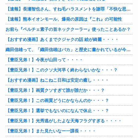
【速報】長瀬智也さん、すね毛ハラスメントを謝罪「不快な思いをさせて申し訳ありませんでした」
【速報】熊本イオンモール、爆発の原因は『これ』の可能性
お前ら『ペルチェ素子の首ネッククーラー』使ったことあるか？
【おすすめ漫画】あくまでクジャクの話 絵が綺麗・・・・
織田信雄って、「織田信雄はバカ」と歴史に書かれているが今まで家が残っているんでバカではないよな？
【豊臣兄弟！】今夜が山田って・・・・
【豊臣兄弟！】このクソ大河早く終わらないかな・・・？
【おすすめ漫画】ねこねこ日和は安定の癒し・・・・
【豊臣兄弟！】画質クソすぎて誰が誰だか・・・？
【豊臣兄弟！】この画質どうにかならんのか・・・？
【豊臣兄弟！】選挙でもないのになんで休止・・・？
【豊臣兄弟！】光秀逃がしたよな天海フラグすぎる・・・・
【豊臣兄弟！】また見たいなー一課長・・・・