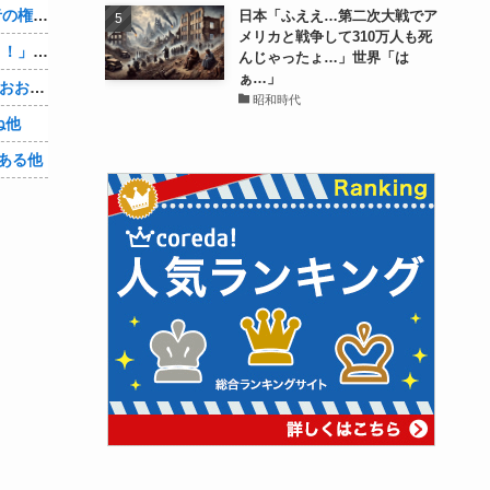
【物議】大物インフルエンサー「喫煙者の権利がマジで侵害されてる。いくら税金払ってるんだ」他
日本「ふええ…第二次大戦でア
メリカと戦争して310万人も死
【悲報】人助け中の男性を「犯罪ですよ！」と責めた女性、警察が来た瞬間逃げる他
んじゃったょ…」世界「は
ぁ…」
【Vtuber】中日5位うおおおおおおおおおおおおおおおお他
昭和時代
ね他
ある他