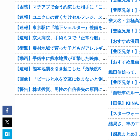
【困惑】マチアプで会う約束した相手に『この返信』送ったらブロックされたんやが…
【速報】ユニクロの置くだけセルフレジ、スーパーにも導入へ
蛍大名・京極高
【速報】東京駅に『地下シェルター』整備を正式表明
【速報】京大病院、手術ミスで『正常な脳』を摘出 → 患者は自発呼吸不可能な植物状態に
【衝撃】農村地域で育った子どもがアレルギーやぜん息になりにくい『農場効果』を引き起こす細菌が判明
【豊臣兄弟！】
【動画】手術中に熊本地震が直撃した映像、凄まじい…
【速報】熊本地震を引き起こした『危険度Sランク断層』日本のド真ん中に10カ所もあると判明
【画像】「ビールと水を交互に飲まないと倒れるグラス」発売
【豊臣兄弟！】
【警告】株式投資、男性の自信喪失の原因に… 6割超が「人生の敗者」自認