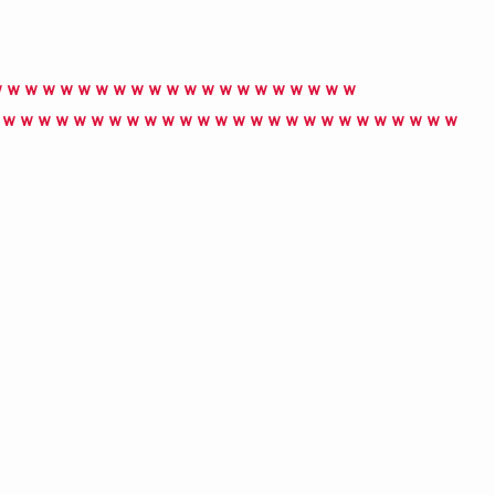
ｗｗｗｗｗｗｗｗｗｗｗｗｗｗｗｗｗｗｗｗｗ
ｗｗｗｗｗｗｗｗｗｗｗｗｗｗｗｗｗｗｗｗｗｗｗｗｗｗ