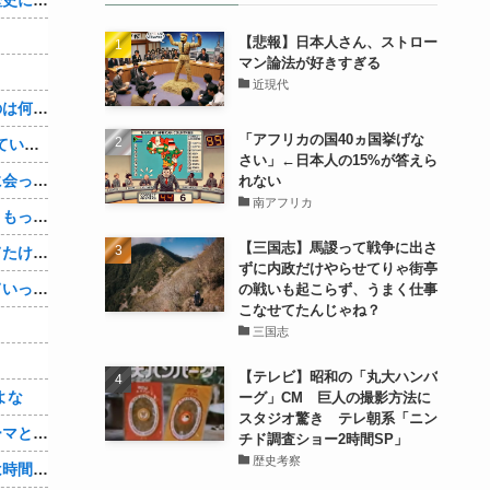
【悲報】日本人さん、ストロー
マン論法が好きすぎる
近現代
３～１５世紀に文明が発展しなかったのは何故か？
「アフリカの国40ヵ国挙げな
【1/4】嫁が嫁の勤め先の社長と不倫している。証拠を掴む前に嫁から離婚を切り出されたので、ハッタリかまして証拠を握っているフリしたら、向こうから示談話を振ってきたｗ
さい」←日本人の15%が答えら
単身赴任の俺。妻が最近ある男と頻繁に会っている。電話で問い詰めた。「好きなのはアナタ、でも会えないのがツライ、寂しいから・・・」妻は、その男と不倫関係に発展した様だ…
れない
南アフリカ
娘の托卵疑惑が晴れた嫁。「安心した、もっと早く打ち明けて鑑定しておけばよかった」と。そして「今度こそ家族三人で幸せになりたい」と言い出した！！ごめんこうむるわｗｗ
【三国志】馬謖って戦争に出さ
サングラスかけるの恥ずかしいと思ってたけど、日差し強すぎてサングラスかけ始めたわ
ずに内政だけやらせてりゃ街亭
嫁は１人で旅行に行きナンパされついていったり、出会い系で知り合った男と会ったりした。しかも酔っていて避妊もしてなかった。そしてやはり自分には夫しかいないと思ったんだとｗ
の戦いも起こらず、うまく仕事
こなせてたんじゃね？
三国志
【テレビ】昭和の「丸大ハンバ
よな
ーグ」CM 巨人の撮影方法に
スタジオ驚き テレ朝系「ニン
【シンデレラガールズ】百鬼夜行をテーマとしたPOP UP SHOPが東京・大阪にて開催
チド調査ショー2時間SP」
歴史考察
【悲報】セクシー女優さん「大変なのは時間が止まるやつの撮影」←ばらしてしまうｗ