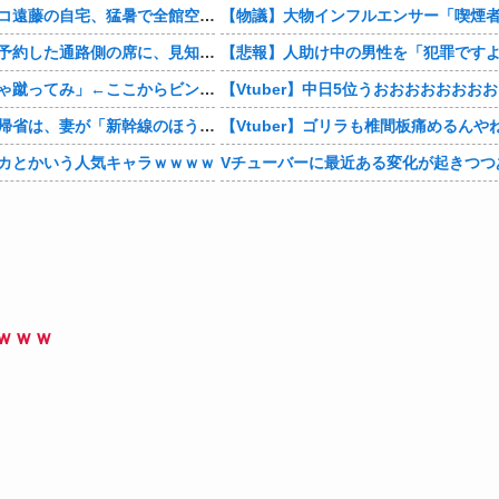
【芸能】ココリコ遠藤の自宅、猛暑で全館空調故障…新品交換費300万円…高額費用に「高すぎる」
【相談】早めに予約した通路側の席に、見知らぬ母子が。車掌の呼びかけにも「目を閉じて無視」して居座られました。無理やり奪われた席は、結局“やったもん勝ち”になってしまうのでしょうか？
佐山聡「はいじゃ蹴ってみ」←ここからビンタされずに済む方法
【お金】お盆の帰省は、妻が「新幹線のほうが楽」と譲りません。東京から大阪まで家族4人だと往復「10万円」近くかかるため、私は車で節約したいのですが、実際の費用はどれくらい違うのでしょうか？
【Vtuber】ゴリラも椎間板痛めるんや
カとかいう人気キャラｗｗｗｗ
Vチューバーに最近ある変化が起きつつ
ｗｗｗ