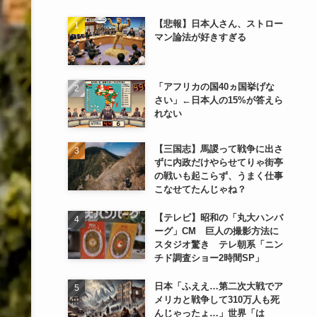
【悲報】日本人さん、ストロー
マン論法が好きすぎる
「アフリカの国40ヵ国挙げな
さい」←日本人の15%が答えら
れない
【三国志】馬謖って戦争に出さ
ずに内政だけやらせてりゃ街亭
の戦いも起こらず、うまく仕事
こなせてたんじゃね？
【テレビ】昭和の「丸大ハンバ
ーグ」CM 巨人の撮影方法に
スタジオ驚き テレ朝系「ニン
チド調査ショー2時間SP」
日本「ふええ…第二次大戦でア
メリカと戦争して310万人も死
んじゃったょ…」世界「は