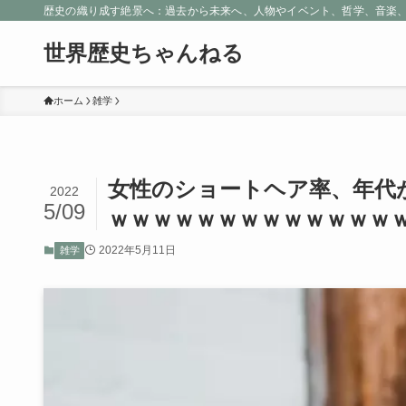
歴史の織り成す絶景へ：過去から未来へ、人物やイベント、哲学、音楽
世界歴史ちゃんねる
ホーム
雑学
女性のショートヘア率、年代
2022
5/09
ｗｗｗｗｗｗｗｗｗｗｗｗｗ
2022年5月11日
雑学