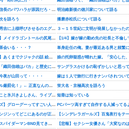
【豊臣兄弟！】信長のパワハラが原因だろ・・・？
明治維新後の徳川家について語る
次を語ろう
播磨赤松氏について語る
【豊臣兄弟！】秀吉に上様呼びさせるのエグいな・・・・
【おすすめ漫画】メイドラゴントールの尻尾もふもふ・・・・
茶会いる・・・？
【おすすめ漫画】あくまでクジャクの話 絵が綺麗・・・・
織田信雄って、「織田信雄はバカ」と歴史に書かれているが今まで家が残っているんでバカではないよな？
今夜が山田って・・・・
「自転車のルール厳罰化！」← 正直なんの意味もなかった件www
蛍大名・京極高次を語ろう
【画像】KIINA.こと氷川きよしさん、ライブを前にあたシコ欲全開www
短冊は知っている
【スターウォーズ】グローグーってすごい人気あるんだな…
PCパーツ高すぎて自作する人減ってる
結局さ、車のエンジンってどこにあるのが正解なんだよ！
【感想まとめ】スパイダーマンBND見てきたよ