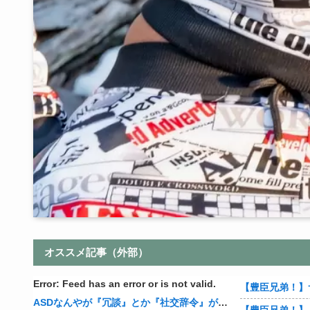
オススメ記事（外部）
Error: Feed has an error or is not valid.
【豊臣兄弟！】
ASDなんやが『冗談』とか『社交辞令』がマジでわからなくて怖い
【豊臣兄弟！】