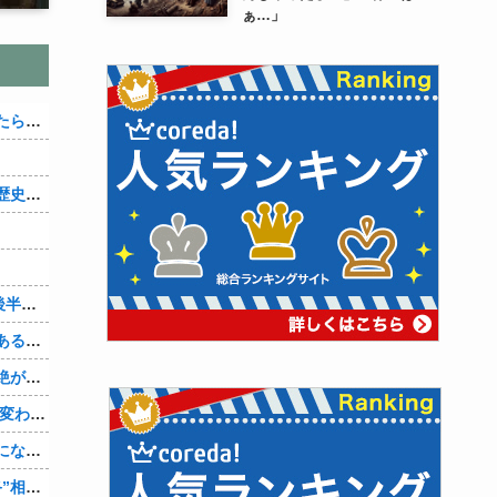
ぁ…」
のか？
ないよな？
といいな♪
【再】
て生きたいの。
だなと思い知った。
て後悔してます…
る模様