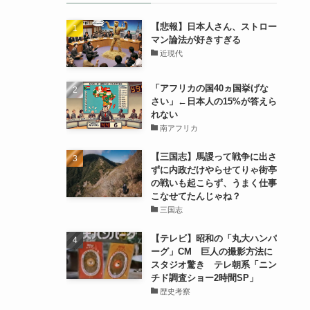
【悲報】日本人さん、ストロー
マン論法が好きすぎる
近現代
「アフリカの国40ヵ国挙げな
さい」←日本人の15%が答えら
れない
南アフリカ
【三国志】馬謖って戦争に出さ
ずに内政だけやらせてりゃ街亭
の戦いも起こらず、うまく仕事
こなせてたんじゃね？
三国志
【テレビ】昭和の「丸大ハンバ
ーグ」CM 巨人の撮影方法に
スタジオ驚き テレ朝系「ニン
チド調査ショー2時間SP」
歴史考察