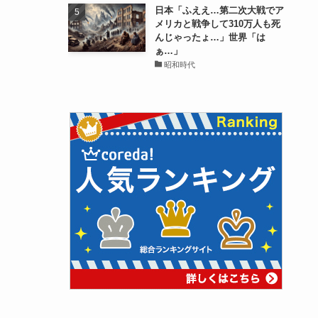
日本「ふええ…第二次大戦でア
メリカと戦争して310万人も死
んじゃったょ…」世界「は
ぁ…」
昭和時代