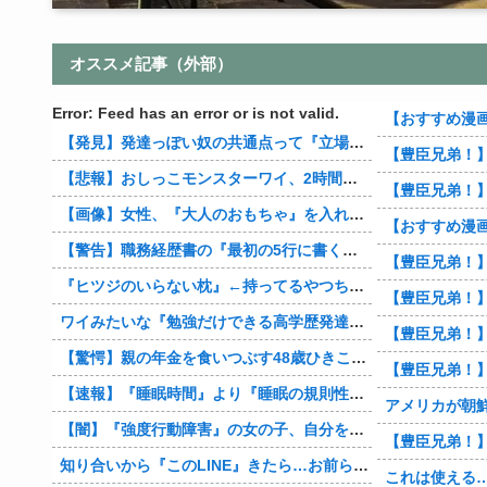
オススメ記事（外部）
Error: Feed has an error or is not valid.
【おすすめ漫画】
【発見】発達っぽい奴の共通点って『立場を理解できない』だよな
【豊臣兄弟！
【悲報】おしっこモンスターワイ、2時間おきにトイレへ
【豊臣兄弟！】加
【画像】女性、『大人のおもちゃ』を入れたままMRI検査を受けた結果 →
【おすすめ漫画】無
【警告】職務経歴書の『最初の5行に書くべきこと』がこれ
【豊臣兄弟！】矢に
『ヒツジのいらない枕』←持ってるやつちょっとこい
【豊臣兄弟！】ペニシ
ワイみたいな『勉強だけできる高学歴発達障害者』ってどう生きたらいいんや？
【豊臣兄弟！】破
【驚愕】親の年金を食いつぶす48歳ひきこもり…絶望の底から家族を救ったのは『障害基礎年金』だった
【豊臣兄弟！】あれ、
【速報】『睡眠時間』より『睡眠の規則性』のほうが大事だと判明
アメリカが朝鮮戦
【闇】『強度行動障害』の女の子、自分をグーパンしまくる
【豊臣兄弟！】毒矢
知り合いから『このLINE』きたら…お前らどうする？
これは使える