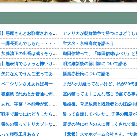
悪魔さんとお歌癒される・・・・
アメリカが朝鮮戦争で勝つにはどうしたらいい
】一課長死んでしもた・・・・
蛍大名・京極高次を語ろう
藤清正の出番は減りそう・・・・
織田信雄って、「織田信雄はバカ」と歴史に書かれているが今まで家が残っているんでバカでは
表情でちょっと怖いけどかわいい・・・・
明治維新後の徳川家について語る
なんでうんこ塗ってあるんだよ・・・・
播磨赤松氏について語る
リンさえあれば与一郎助かったのか・・・？
まだ3ヶ月経ってないけど、私が20代後半、彼がぎりで40代前半でＷ不倫中。計画している彼との二泊三日の旅行、早く行ける
傷風で死ぬとか普通に怖い・・・・
室内猫ってよくこんな感じで寝てる事あるよね。
字幕「本能寺が変」じゃなかった・・・？
離婚後、育児放棄と既婚者との妊娠中絶が元旦那にバレて、養育費の支払いが止まった… 私が正社員で働くまで止めると言われてるけど、女とし
争で勝つにはどうしたらいいのか？
酔って自爆してバレた… 子供の態度が変わって旦那の口から離婚って言葉が出て、急速に現実に引き戻されたっていうか、あー私本当にしちゃいけないことしてたん
の毒ってトリカブトなのかな・・・？
震災の時に社内の人に優しくされて気になって、６年付き合った彼に別れを告げました。その時新たな好きな人に夢中で元彼はどうでもよく思えました。今ははっきり言っ
…って模型工具ある？
【悲報】スマホゲーム会社さん、”サ終”相次ぎ倒産しまくって