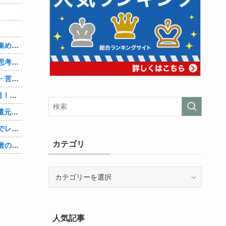
たｗ
れたわ
れな件他
カ他
！！！他
ｗｗｗｗ他
カテゴリ
んだ」他
カ
テ
ゴ
リ
人気記事