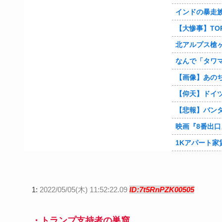
インドの暴走
【大惨事】TOP
北アルプス槍ヶ岳周辺で19歳の男子大学
なんで「タワ
【画像】あの
【仰天】ドイツ人「熊本で日本人の底力を見た…!」熊
【悲報】バンダイナ
映画『8番出口』金ローで地上波
1Kアパート家賃が10万円以
1:
2022/05/05(木) 11:52:22.09
ID:7t5RnPZK00505
・トランプ支持者の巣窟