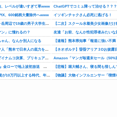
族、レベルが違いすぎて草www
ChatGPTでコミュ障って治せる？？？
IX、600銘柄大量除外へwww
イソギンチャクさん必死に逃げる！
生が遭難 単独で1泊2日の予定で入山も連絡取れず 警察が9日以降捜索予定
【二次】スクール水着美少女画像だけ集めてみ
マン」に憧れるの？
友達「お前、なんか性犯罪者みたいな思考で気持ち悪いな」言わ
ちゃん、なんか別人になる
【速報】熊本県知事「報道に強い不満・苦情が寄せられている」→TBSの報道特集がまさにそ
本で生まれて初めて震度7の大地震を経験したドイツ人。直後、日本人たちの行動に衝撃を受けてしまう…
【ネオポルテ】昏昏アリア３Dお披露目！チキンテカテ
ムコ決算、プリキュアが前年比大幅減少
Amazon「マンガ毎週末セール（50%還元）」アツいスポーツマンガ祭り最終日到来
初放送 二宮和也「まさかテレビにまで迷い込んでしまうとは」
【悲報】堀大輔さん、寝る間も惜しんでレスバ祭りｗｗｗｗｗｗｗｗｗｗｗｗｗｗｗｗｗｗｗｗ
上する時代、年金14万円前後だと賃貸の人は無理じゃね？
【物議】大物インフルエンサー「喫煙者の権利がマジで侵害されてる。いくら税金払ってる