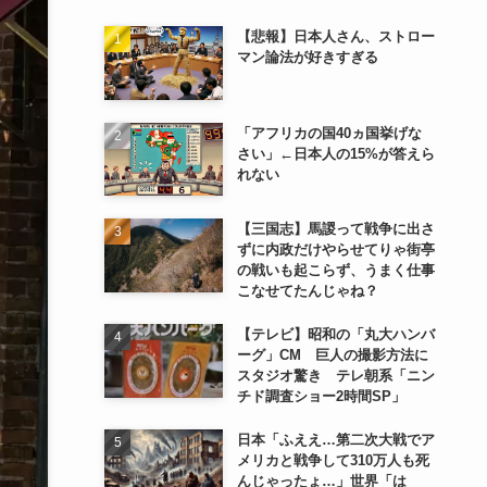
【悲報】日本人さん、ストロー
マン論法が好きすぎる
「アフリカの国40ヵ国挙げな
さい」←日本人の15%が答えら
れない
【三国志】馬謖って戦争に出さ
ずに内政だけやらせてりゃ街亭
の戦いも起こらず、うまく仕事
こなせてたんじゃね？
【テレビ】昭和の「丸大ハンバ
ーグ」CM 巨人の撮影方法に
スタジオ驚き テレ朝系「ニン
チド調査ショー2時間SP」
日本「ふええ…第二次大戦でア
メリカと戦争して310万人も死
んじゃったょ…」世界「は