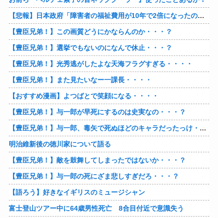
【悲報】日本政府「障害者の福祉費用が10年で2倍になったので抑制します」
【豊臣兄弟！】この画質どうにかならんのか・・・？
【豊臣兄弟！】選挙でもないのになんで休止・・・？
【豊臣兄弟！】光秀逃がしたよな天海フラグすぎる・・・・
【豊臣兄弟！】また見たいなー一課長・・・・
【おすすめ漫画】よつばとで笑顔になる・・・・
【豊臣兄弟！】与一郎が早死にするのは史実なの・・・？
【豊臣兄弟！】与一郎、毒矢で死ぬほどのキャラだったっけ・・・・
明治維新後の徳川家について語る
【豊臣兄弟！】敵を鼓舞してしまったではないか・・・？
【豊臣兄弟！】与一郎の死にざま悲しすぎだろ・・・？
【語ろう】好きなイギリスのミュージシャン
富士登山ツアー中に64歳男性死亡 8合目付近で意識失う