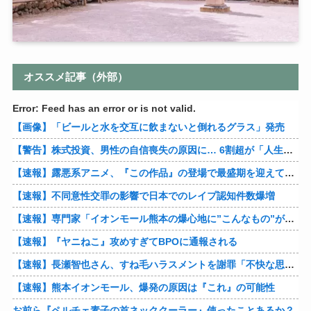
オススメ記事（外部）
Error: Feed has an error or is not valid.
【画像】「ビールと水を交互に飲まないと倒れるグラス」発売
【警告】株式投資、男性の自信喪失の原因に… 6割超が「人生の敗者」自認
【速報】露悪系アニメ、『この作品』の登場で最盛期を迎えてしまう…
【速報】不同意性交罪の影響で日本でのレイプ認知件数爆増
【速報】専門家「イオンモール熊本の爆心地に”こんなもの”があったんだけど…」
【速報】『ヤニねこ』攻めすぎてBPOに通報される
【速報】長瀬智也さん、すね毛ハラスメントを謝罪「不快な思いをさせて申し訳ありませんでした」
【速報】熊本イオンモール、爆発の原因は『これ』の可能性
お前ら『ペルチェ素子の首ネッククーラー』使ったことあるか？