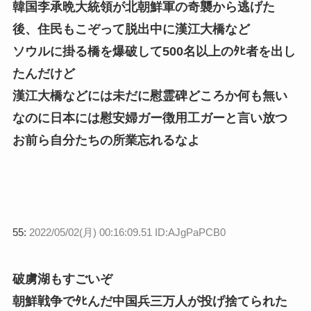
韓国李承晩大統領が北朝鮮軍の奇襲から逃げた
後、住民もこぞって脱出中に漢江大橋など
ソウルに掛る橋を爆破して500名以上のﾀﾋ者を出し
たんだけど
漢江大橋などには未だに慰霊碑どころか何も無い
なのに日本には慰安婦ガー徴用工ガーと言い放つ
お前ら自分たちの所業忘れるなよ
55:
2022/05/02(月) 00:16:09.51 ID:AJgPaPCB0
破虜湖もすごいぞ
朝鮮戦争でﾀﾋんだ中国兵三万人が投げ捨てられた