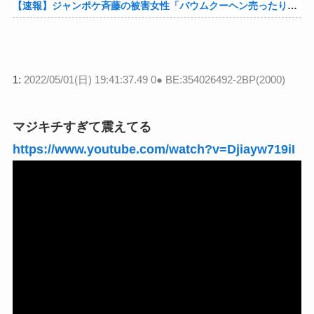
【速報】ジャンポケ斉藤の被害女性「バウムクーヘン売ったりTikTokライブしててムカついたから示談しなかった」他
1:
2022/05/01(日) 19:41:37.49 0● BE:354026492-2BP(2000)
マジキチすぎて震えてる
https://www.youtube.com/watch?v=Djiayw719iI