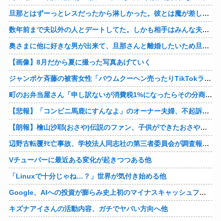
旦那とはずーっとレスだったから淋しかった。彼とは魔が差したというか恋に恋してしまって… 結婚してくれ！って言われたけど、それは彼が毎日色々したいだけ。やっと目が覚めた。
数年前まで夫以外の人とデートしてた。しかも相手はみんな夫の仕事関係の人。例えるなら夫はサッカーチームの管理栄養士、デート相手複数人は全員そのサッカーチーム選手みたいな。
奥さまに他に好きな男が出来て、旦那さんと離婚したいため旦那さんのＤＶをでっちあげて、まんまと周りを騙している話を聞いたのは、未来の鬼女たちだったｗ
【画像】8月だから夏に撮った写真あげていく
ジャンポケ斉藤の被害女性「バウムクーヘン売ったりTikTokライブしててムカついたから示談しなかった」
町のお弁当屋さん「申し訳ないが消費税1%になったらその分商品代を値上げするわ」 「うちも！」
【悲報】「コンビニ馬鹿にすんなよ」のオーナー夫婦、不起訴ｗｗｗｗｗｗｗｗ
【朗報】檜山沙耶(おさや)伝説のファン、子供ができたおさやへの正直な気持ちを語るｗ
辺野古転覆ﾀﾋ亡事故、学校法人同志社の第三者委員会が調査報告書を公表 … 安全配慮義務違反や安全管理に関する検証を妨げた組織風土の存在を指摘
Vチューバーに最近ある変化が起きつつある他
「Linuxで十分じゃね…？」世界が気付き始める他
Google、AIへの投資が膨らみ史上初のマイナスキャッシュフローに陥る他
キズナアイさんの活動内容、ガチでヤバい方向へ他