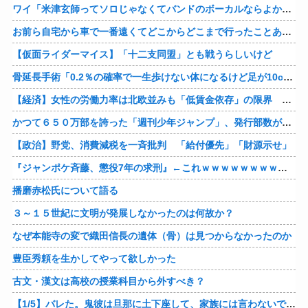
ワイ「米津玄師ってソロじゃなくてバンドのボーカルならよかったよね」
お前ら自宅から車で一番遠くてどこからどこまで行ったことある？
【仮面ライダーマイス】「十二支同盟」とも戦うらしいけど
骨延長手術「0.2％の確率で一生歩けない体になるけど足が10cm伸びます」←コスパ良すぎるだろ
【経済】女性の労働力率は北欧並みも「低賃金依存」の限界 団塊世代の完全引退で、企業が迫られる“最後の選択”
かつて６５０万部を誇った「週刊少年ジャンプ」、発行部数が初の100万部割れ
【政治】野党、消費減税を一斉批判 「給付優先」「財源示せ」
『ジャンポケ斉藤、懲役7年の求刑』←これｗｗｗｗｗｗｗｗｗｗｗｗｗｗｗｗｗｗ
播磨赤松氏について語る
３～１５世紀に文明が発展しなかったのは何故か？
なぜ本能寺の変で織田信長の遺体（骨）は見つからなかったのか
豊臣秀頼を生かしてやって欲しかった
古文・漢文は高校の授業科目から外すべき？
【1/5】バレた。鬼彼は旦那に土下座して、家族には言わないで下さいって…。いつの間にか子供も出来ていたようで私はドン引きでした。→お前の旦那はお前にドン引きだよｗ