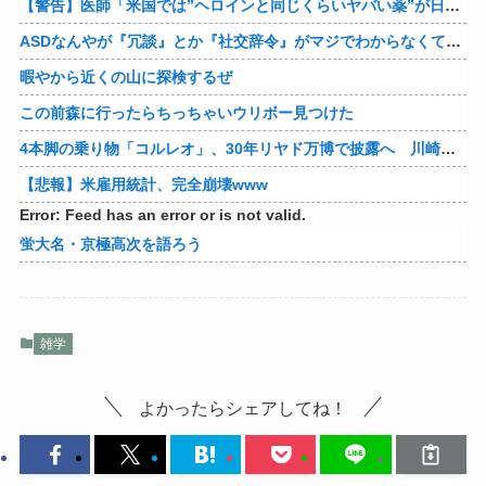
【警告】医師「米国では”ヘロインと同じくらいヤバい薬”が日本では平気で処方されてる」
ASDなんやが『冗談』とか『社交辞令』がマジでわからなくて怖い
暇やから近くの山に探検するぜ
この前森に行ったらちっちゃいウリボー見つけた
4本脚の乗り物「コルレオ」、30年リヤド万博で披露へ 川崎重工が35年発売目指す
【悲報】米雇用統計、完全崩壊www
Error: Feed has an error or is not valid.
蛍大名・京極高次を語ろう
雑学
よかったらシェアしてね！