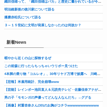
織田信雄って、「織田信雄はバカ」と歴史に書かれているが今まで家が残っているんでバカではないよな？
明治維新後の徳川家について語る
播磨赤松氏について語る
３～１５世紀に文明が発展しなかったのは何故か？
新着News
暇やから近くの山に探検するぜ
この前森に行ったらちっちゃいウリボー見つけた
4本脚の乗り物「コルレオ」、30年リヤド万博で披露へ 川崎重工が35年発売目指す
【悲報】米雇用統計、完全崩壊www
【芸能】レインボー池田直人＆元読売テレビ・佐藤佳奈アナが結婚
男の子「モモンガの声優ってどんな人なんだろ」→ググる
【画像】村重杏奈さん(30)のお胸がコチラwwwwwwwwwwww