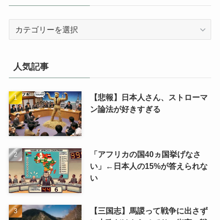
カ
テ
ゴ
リ
人気記事
【悲報】日本人さん、ストローマ
ン論法が好きすぎる
「アフリカの国40ヵ国挙げなさ
い」←日本人の15%が答えられな
い
【三国志】馬謖って戦争に出さず