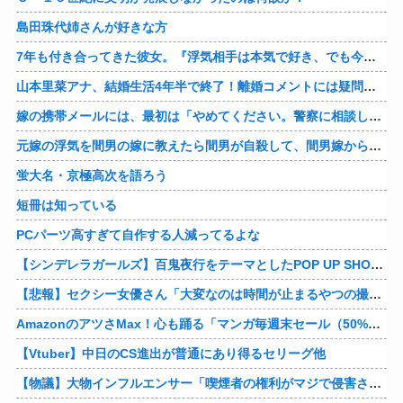
島田珠代姉さんが好きな方
7年も付き合ってきた彼女。『浮気相手は本気で好き、でも今の生活は壊したくない。あなたは家族で、浮気相手は恋人。それじゃ駄目なの？』人の心なんて持ってなかったｗ
山本里菜アナ、結婚生活4年半で終了！離婚コメントには疑問の声
嫁の携帯メールには、最初は「やめてください。警察に相談します」とかだったけど、最近は「昨日もすごかった。間君のが中でビクピｋ（ｒｙ」とｗ しかも羽目鳥も満載だった！
元嫁の浮気を間男の嫁に教えたら間男が自殺して、間男嫁から感謝されつつ元嫁に『いつ死ぬの？』と笑顔で言われた衝撃
蛍大名・京極高次を語ろう
短冊は知っている
PCパーツ高すぎて自作する人減ってるよな
【シンデレラガールズ】百鬼夜行をテーマとしたPOP UP SHOPが東京・大阪にて開催
【悲報】セクシー女優さん「大変なのは時間が止まるやつの撮影」←ばらしてしまうｗ
AmazonのアツさMax！心も踊る「マンガ毎週末セール（50%還元）」2日目襲来！他
【Vtuber】中日のCS進出が普通にあり得るセリーグ他
【物議】大物インフルエンサー「喫煙者の権利がマジで侵害されてる。いくら税金払ってるんだ」他