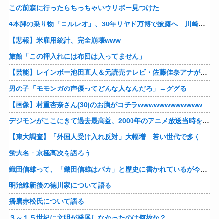
この前森に行ったらちっちゃいウリボー見つけた
4本脚の乗り物「コルレオ」、30年リヤド万博で披露へ 川崎重工が35年発売目指す
【悲報】米雇用統計、完全崩壊www
旅館「この押入れには布団は入ってません」
【芸能】レインボー池田直人＆元読売テレビ・佐藤佳奈アナが結婚
男の子「モモンガの声優ってどんな人なんだろ」→ググる
【画像】村重杏奈さん(30)のお胸がコチラwwwwwwwwwwww
デジモンがここにきて過去最高益、2000年のアニメ放送当時を上回る
【東大調査】「外国人受け入れ反対」大幅増 若い世代で多く
蛍大名・京極高次を語ろう
織田信雄って、「織田信雄はバカ」と歴史に書かれているが今まで家が残っているんでバカではないよな？
明治維新後の徳川家について語る
播磨赤松氏について語る
３～１５世紀に文明が発展しなかったのは何故か？