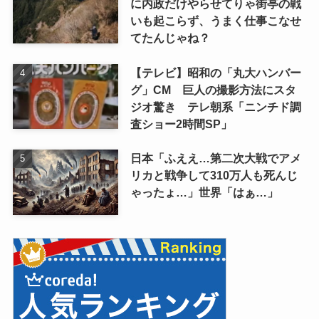
に内政だけやらせてりゃ街亭の戦
いも起こらず、うまく仕事こなせ
てたんじゃね？
【テレビ】昭和の「丸大ハンバー
グ」CM 巨人の撮影方法にスタ
ジオ驚き テレ朝系「ニンチド調
査ショー2時間SP」
日本「ふええ…第二次大戦でアメ
リカと戦争して310万人も死んじ
ゃったょ…」世界「はぁ…」