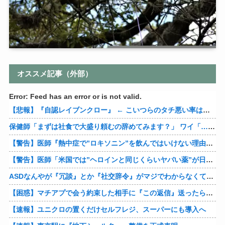
オススメ記事（外部）
Error: Feed has an error or is not valid.
【悲報】『自認レイブンクロー』 ← こいつらのタチ悪い率は異常
保健師「まずは社食で大盛り頼むの辞めてみます？」 ワイ「…食っちゃいけないものを売ってるのか？」
【警告】医師『熱中症で”ロキソニン”を飲んではいけない理由がこれ』
【警告】医師「米国では”ヘロインと同じくらいヤバい薬”が日本では平気で処方されてる」
ASDなんやが『冗談』とか『社交辞令』がマジでわからなくて怖い
【困惑】マチアプで会う約束した相手に『この返信』送ったらブロックされたんやが…
【速報】ユニクロの置くだけセルフレジ、スーパーにも導入へ