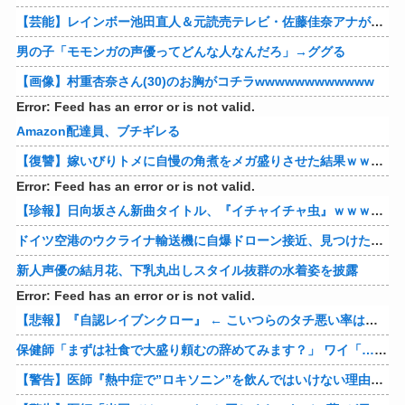
【芸能】レインボー池田直人＆元読売テレビ・佐藤佳奈アナが結婚
男の子「モモンガの声優ってどんな人なんだろ」→ググる
【画像】村重杏奈さん(30)のお胸がコチラwwwwwwwwwwww
Error: Feed has an error or is not valid.
Amazon配達員、ブチギレる
【復讐】嫁いびりトメに自慢の角煮をメガ盛りさせた結果ｗｗｗｗ 他
Error: Feed has an error or is not valid.
【珍報】日向坂さん新曲タイトル、『イチャイチャ虫』ｗｗｗ★2
ドイツ空港のウクライナ輸送機に自爆ドローン接近、見つけた空港職員が蹴り落とす…高性能プラスチック爆弾搭載！
新人声優の結月花、下乳丸出しスタイル抜群の水着姿を披露
Error: Feed has an error or is not valid.
【悲報】『自認レイブンクロー』 ← こいつらのタチ悪い率は異常
保健師「まずは社食で大盛り頼むの辞めてみます？」 ワイ「…食っちゃいけないものを売ってるのか？」
【警告】医師『熱中症で”ロキソニン”を飲んではいけない理由がこれ』