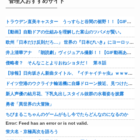
管理人おすすめサイト
トラウデン直美キャスター うっすらと谷間の裾野！！【GIF動画あり】
【動画】自動ドアの仕組みを理解した富山のツバメが賢い。
欧州「日本だけ反則だろ…」 世界の『日本びいき』にヨーロッパ全土から不満の声
井上清華アナ 「朗読劇」ヴィジュアル撮影！！【GIF動画あり】
侵略者？ そんなことよりおねショタだ！ 第８話
【珍報】日向坂さん新曲タイトル、『イチャイチャ虫』ｗｗｗ★2
ドイツ空港のウクライナ輸送機に自爆ドローン接近、見つけた空港職員が蹴り落とす…高性能プラスチック爆弾搭載！
新人声優の結月花、下乳丸出しスタイル抜群の水着姿を披露
勇者「異世界の大冒険」
ちびまるこちゃんのゲームがもし今でたらどんなのになるのか
Error: Feed has an error or is not valid.
蛍大名・京極高次を語ろう