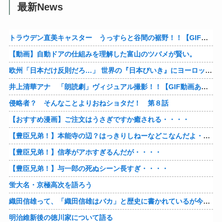
最新News
トラウデン直美キャスター うっすらと谷間の裾野！！【GIF動画あり】
【動画】自動ドアの仕組みを理解した富山のツバメが賢い。
欧州「日本だけ反則だろ…」 世界の『日本びいき』にヨーロッパ全土から不満の声
井上清華アナ 「朗読劇」ヴィジュアル撮影！！【GIF動画あり】
侵略者？ そんなことよりおねショタだ！ 第８話
【おすすめ漫画】ご注文はうさぎですか癒される・・・・
【豊臣兄弟！】本能寺の辺？はっきりしねーなどこなんだよ・・・・
【豊臣兄弟！】信孝がアホすぎるんだが・・・・
【豊臣兄弟！】与一郎の死ぬシーン長すぎ・・・・
蛍大名・京極高次を語ろう
織田信雄って、「織田信雄はバカ」と歴史に書かれているが今まで家が残っているんでバカではないよな？
明治維新後の徳川家について語る