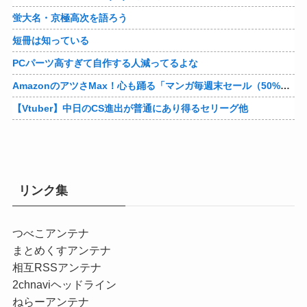
蛍大名・京極高次を語ろう
短冊は知っている
PCパーツ高すぎて自作する人減ってるよな
AmazonのアツさMax！心も踊る「マンガ毎週末セール（50%還元）」2日目襲来！他
【Vtuber】中日のCS進出が普通にあり得るセリーグ他
リンク集
つべこアンテナ
まとめくすアンテナ
相互RSSアンテナ
2chnaviヘッドライン
ねらーアンテナ