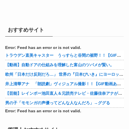
おすすめサイト
Error: Feed has an error or is not valid.
トラウデン直美キャスター うっすらと谷間の裾野！！【GIF動画あり】
【動画】自動ドアの仕組みを理解した富山のツバメが賢い。
欧州「日本だけ反則だろ…」 世界の『日本びいき』にヨーロッパ全土から不満の声
井上清華アナ 「朗読劇」ヴィジュアル撮影！！【GIF動画あり】
【芸能】レインボー池田直人＆元読売テレビ・佐藤佳奈アナが結婚
男の子「モモンガの声優ってどんな人なんだろ」→ググる
Error: Feed has an error or is not valid.