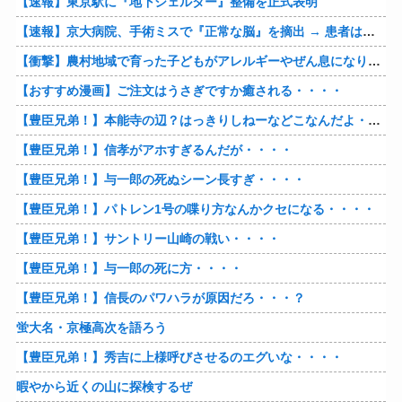
【速報】東京駅に『地下シェルター』整備を正式表明
【速報】京大病院、手術ミスで『正常な脳』を摘出 → 患者は自発呼吸不可能な植物状態に
【衝撃】農村地域で育った子どもがアレルギーやぜん息になりにくい『農場効果』を引き起こす細菌が判明
【おすすめ漫画】ご注文はうさぎですか癒される・・・・
【豊臣兄弟！】本能寺の辺？はっきりしねーなどこなんだよ・・・・
【豊臣兄弟！】信孝がアホすぎるんだが・・・・
【豊臣兄弟！】与一郎の死ぬシーン長すぎ・・・・
【豊臣兄弟！】パトレン1号の喋り方なんかクセになる・・・・
【豊臣兄弟！】サントリー山崎の戦い・・・・
【豊臣兄弟！】与一郎の死に方・・・・
【豊臣兄弟！】信長のパワハラが原因だろ・・・？
蛍大名・京極高次を語ろう
【豊臣兄弟！】秀吉に上様呼びさせるのエグいな・・・・
暇やから近くの山に探検するぜ