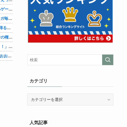
【動画】マーベルの新作格ゲー、歴代格ゲーのパロディが多すぎて話題にwwwwwww
AmazonのアツさMax！心も踊る「マンガ毎週末セール（50%還元）」2日目襲来！他
【Vtuber】中日のCS進出が普通にあり得るセリーグ他
【物議】大物インフルエンサー「喫煙者の権利がマジで侵害されてる。いくら税金払ってるんだ」他
【悲報】人助け中の男性を「犯罪ですよ！」と責めた女性、警察が来た瞬間逃げる他
【Vtuber】中日5位うおおおおおおおおおおおおおおおお他
カテゴリ
カ
テ
ゴ
リ
人気記事