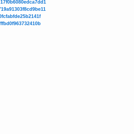
ae17f0b6080edca7dd1
e719a91303f8cd9be11
30fcfabfde25b2141f
0fffbd0f963732410b