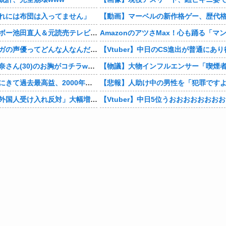
れには布団は入ってません」
【芸能】レインボー池田直人＆元読売テレビ・佐藤佳奈アナが結婚
男の子「モモンガの声優ってどんな人なんだろ」→ググる
【画像】村重杏奈さん(30)のお胸がコチラwwwwwwwwwwww
デジモンがここにきて過去最高益、2000年のアニメ放送当時を上回る
【東大調査】「外国人受け入れ反対」大幅増 若い世代で多く