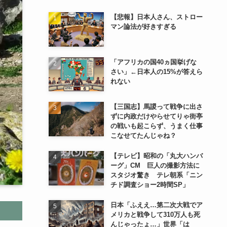
【悲報】日本人さん、ストロー
マン論法が好きすぎる
「アフリカの国40ヵ国挙げな
さい」←日本人の15%が答えら
れない
【三国志】馬謖って戦争に出さ
ずに内政だけやらせてりゃ街亭
の戦いも起こらず、うまく仕事
こなせてたんじゃね？
【テレビ】昭和の「丸大ハンバ
ーグ」CM 巨人の撮影方法に
スタジオ驚き テレ朝系「ニン
チド調査ショー2時間SP」
日本「ふええ…第二次大戦でア
メリカと戦争して310万人も死
んじゃったょ…」世界「は