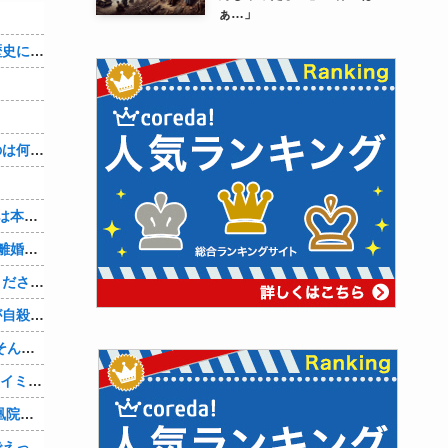
ぁ…」
織田信雄って、「織田信雄はバカ」と歴史に書かれているが今まで家が残っているんでバカではないよな？
３～１５世紀に文明が発展しなかったのは何故か？
7年も付き合ってきた彼女。『浮気相手は本気で好き、でも今の生活は壊したくない。あなたは家族で、浮気相手は恋人。それじゃ駄目なの？』人の心なんて持ってなかったｗ
山本里菜アナ、結婚生活4年半で終了！離婚コメントには疑問の声
嫁の携帯メールには、最初は「やめてください。警察に相談します」とかだったけど、最近は「昨日もすごかった。間君のが中でビクピｋ（ｒｙ」とｗ しかも羽目鳥も満載だった！
元嫁の浮気を間男の嫁に教えたら間男が自殺して、間男嫁から感謝されつつ元嫁に『いつ死ぬの？』と笑顔で言われた衝撃
【PC電源】いったい誰に見せるためにそんな所にLCD付けるのかな
【AM4】さすがにDDR5へ乗り換えるタイミング逃し感が半端ない
『シュタインズ・ゲート リブート』鳳凰院凶真が存在しないγ（ガンマ）世界線が追加される
【画像】現役アスリート、紐ビキニ姿でえっちな肉体ボロンwww