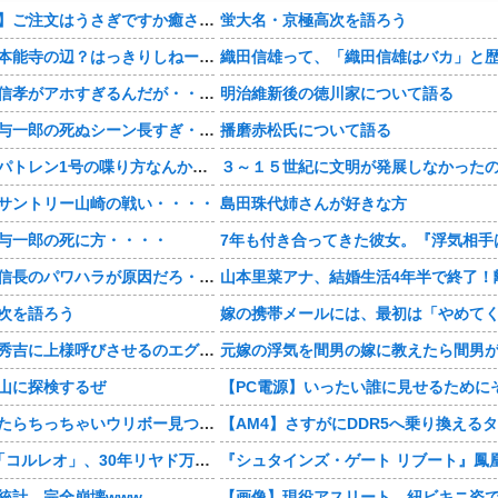
【おすすめ漫画】ご注文はうさぎですか癒される・・・・
蛍大名・京極高次を語ろう
【豊臣兄弟！】本能寺の辺？はっきりしねーなどこなんだよ・・・・
【豊臣兄弟！】信孝がアホすぎるんだが・・・・
明治維新後の徳川家について語る
【豊臣兄弟！】与一郎の死ぬシーン長すぎ・・・・
播磨赤松氏について語る
【豊臣兄弟！】パトレン1号の喋り方なんかクセになる・・・・
サントリー山崎の戦い・・・・
島田珠代姉さんが好きな方
与一郎の死に方・・・・
【豊臣兄弟！】信長のパワハラが原因だろ・・・？
次を語ろう
【豊臣兄弟！】秀吉に上様呼びさせるのエグいな・・・・
山に探検するぜ
この前森に行ったらちっちゃいウリボー見つけた
4本脚の乗り物「コルレオ」、30年リヤド万博で披露へ 川崎重工が35年発売目指す
統計、完全崩壊www