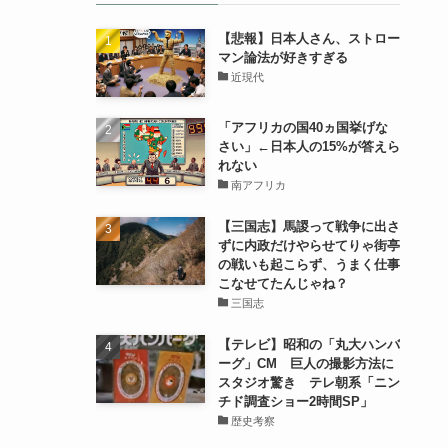
【悲報】日本人さん、ストロー
マン論法が好きすぎる
近現代
「アフリカの国40ヵ国挙げな
さい」←日本人の15%が答えら
れない
南アフリカ
【三国志】馬謖って戦争に出さ
ずに内政だけやらせてりゃ街亭
の戦いも起こらず、うまく仕事
こなせてたんじゃね？
三国志
【テレビ】昭和の「丸大ハンバ
ーグ」CM 巨人の撮影方法に
スタジオ驚き テレ朝系「ニン
チド調査ショー2時間SP」
歴史考察