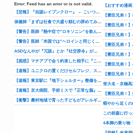
Error: Feed has an error or is not valid.
【悲報】『自認レイブンクロー』 ← こいつらのタチ悪い率は異常
保健師「まずは社食で大盛り頼むの辞めてみます？」 ワイ「…食っちゃいけないものを売ってるのか？」
【警告】医師『熱中症で”ロキソニン”を飲んではいけない理由がこれ』
【警告】医師「米国では”ヘロインと同じくらいヤバい薬”が日本では平気で処方されてる」
ASDなんやが『冗談』とか『社交辞令』がマジでわからなくて怖い
【豊臣兄弟！】
【困惑】マチアプで会う約束した相手に『この返信』送ったらブロックされたんやが…
【豊臣兄弟！】
【速報】ユニクロの置くだけセルフレジ、スーパーにも導入へ
【速報】東京駅に『地下シェルター』整備を正式表明
蛍大名・京極高
【速報】京大病院、手術ミスで『正常な脳』を摘出 → 患者は自発呼吸不可能な植物状態に
【衝撃】農村地域で育った子どもがアレルギーやぜん息になりにくい『農場効果』を引き起こす細菌が判明
暇やから近くの
【悲報】米雇用