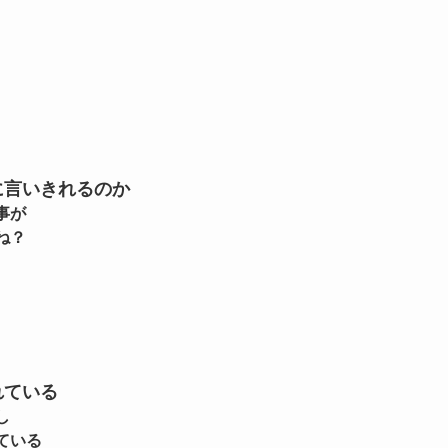
に言いきれるのか
事が
ね？
れている
し
ている