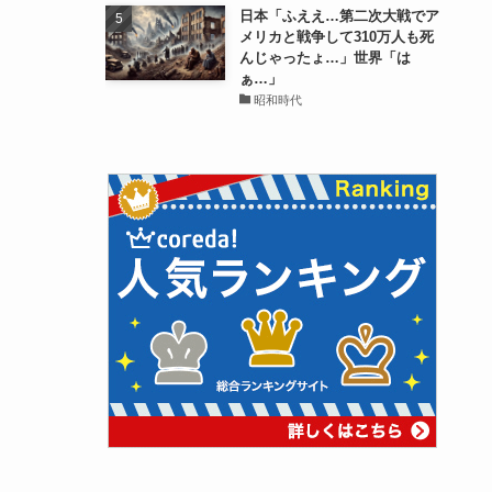
日本「ふええ…第二次大戦でア
メリカと戦争して310万人も死
んじゃったょ…」世界「は
ぁ…」
昭和時代