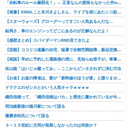
「自転車のルール厳罰化！」← 正直なんの意味もなかった件www
【画像】KIINA.こと氷川きよしさん、ライブを前にあたシコ欲全開www
【スターウォーズ】グローグーってすごい人気あるんだな…
結局さ、車のエンジンってどこにあるのが正解なんだよ！
【感想まとめ】スパイダーマンBND見てきたよ
【芸能】ココリコ遠藤の自宅、猛暑で全館空調故障…新品交換費300万円…高額費用に「高すぎる」
【相談】早めに予約した通路側の席に、見知らぬ母子が。車掌の呼びかけにも「目を閉じて無視」して居座られました。無理やり奪われた席は、結局“やったもん勝ち”になってしまうのでしょうか？
佐山聡「はいじゃ蹴ってみ」←ここからビンタされずに済む方法
【お金】お盆の帰省は、妻が「新幹線のほうが楽」と譲りません。東京から大阪まで家族4人だと往復「10万円」近くかかるため、私は車で節約したいのですが、実際の費用はどれくらい違うのでしょうか？
ドラクエのゼシカとかいう人気キャラｗｗｗｗ
織田信雄って、「織田信雄はバカ」と歴史に書かれているが今まで家が残っているんでバカではないよな？
明治維新後の徳川家について語る
播磨赤松氏について語る
３～１５世紀に文明が発展しなかったのは何故か？