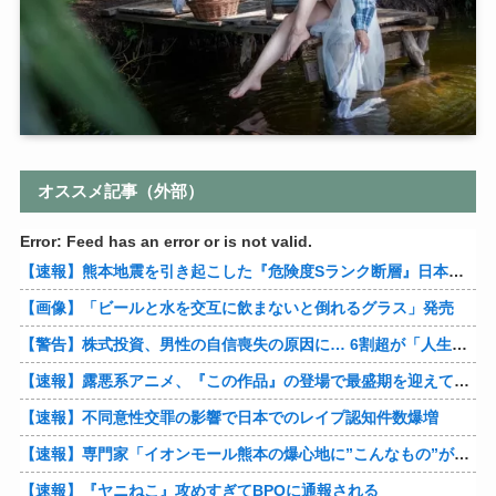
オススメ記事（外部）
Error: Feed has an error or is not valid.
【速報】熊本地震を引き起こした『危険度Sランク断層』日本のド真ん中に10カ所もあると判明
【画像】「ビールと水を交互に飲まないと倒れるグラス」発売
【警告】株式投資、男性の自信喪失の原因に… 6割超が「人生の敗者」自認
【速報】露悪系アニメ、『この作品』の登場で最盛期を迎えてしまう…
【速報】不同意性交罪の影響で日本でのレイプ認知件数爆増
【速報】専門家「イオンモール熊本の爆心地に”こんなもの”があったんだけど…」
【速報】『ヤニねこ』攻めすぎてBPOに通報される