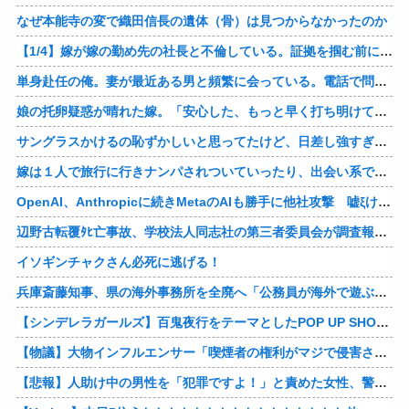
なぜ本能寺の変で織田信長の遺体（骨）は見つからなかったのか
【1/4】嫁が嫁の勤め先の社長と不倫している。証拠を掴む前に嫁から離婚を切り出されたので、ハッタリかまして証拠を握っているフリしたら、向こうから示談話を振ってきたｗ
単身赴任の俺。妻が最近ある男と頻繁に会っている。電話で問い詰めた。「好きなのはアナタ、でも会えないのがツライ、寂しいから・・・」妻は、その男と不倫関係に発展した様だ…
娘の托卵疑惑が晴れた嫁。「安心した、もっと早く打ち明けて鑑定しておけばよかった」と。そして「今度こそ家族三人で幸せになりたい」と言い出した！！ごめんこうむるわｗｗ
サングラスかけるの恥ずかしいと思ってたけど、日差し強すぎてサングラスかけ始めたわ
嫁は１人で旅行に行きナンパされついていったり、出会い系で知り合った男と会ったりした。しかも酔っていて避妊もしてなかった。そしてやはり自分には夫しかいないと思ったんだとｗ
OpenAI、Anthropicに続きMetaのAIも勝手に他社攻撃 嘘ξけど何これ流行ってんの？
辺野古転覆ﾀﾋ亡事故、学校法人同志社の第三者委員会が調査報告書を公表 … 安全配慮義務違反や安全管理に関する検証を妨げた組織風土の存在を指摘
イソギンチャクさん必死に逃げる！
兵庫斎藤知事、県の海外事務所を全廃へ「公務員が海外で遊ぶためにあるだけ」
【シンデレラガールズ】百鬼夜行をテーマとしたPOP UP SHOPが東京・大阪にて開催
【物議】大物インフルエンサー「喫煙者の権利がマジで侵害されてる。いくら税金払ってるんだ」他
【悲報】人助け中の男性を「犯罪ですよ！」と責めた女性、警察が来た瞬間逃げる他