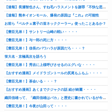
【速報】長瀬智也さん、すね毛ハラスメントを謝罪「不快な思いをさせて申し訳ありませんでした」
【速報】熊本イオンモール、爆発の原因は『これ』の可能性
お前ら『ペルチェ素子の首ネッククーラー』使ったことあるか？
【豊臣兄弟！】サントリー山崎の戦い・・・・
【豊臣兄弟！】与一郎の死に方・・・・
【豊臣兄弟！】信長のパワハラが原因だろ・・・？
蛍大名・京極高次を語ろう
【豊臣兄弟！】秀吉に上様呼びさせるのエグいな・・・・
【おすすめ漫画】メイドラゴントールの尻尾もふもふ・・・・
【豊臣兄弟！】茶会いる・・・？
【おすすめ漫画】あくまでクジャクの話 絵が綺麗・・・・
織田信雄って、「織田信雄はバカ」と歴史に書かれているが今まで家が残っているんでバカではないよな？
【豊臣兄弟！】今夜が山田って・・・・