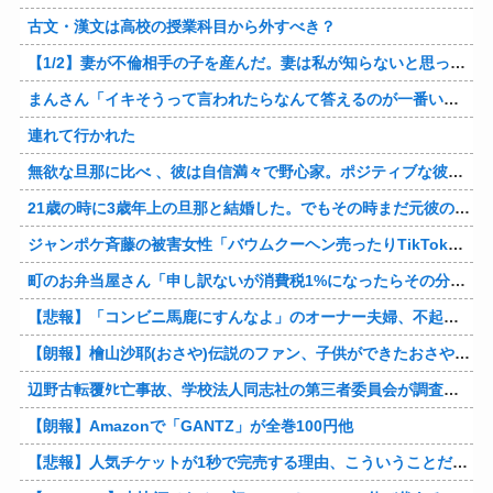
古文・漢文は高校の授業科目から外すべき？
【1/2】妻が不倫相手の子を産んだ。妻は私が知らないと思っている。遠方のため会うのは年に数回程度だが、今も不倫相手とは切れていない。そしてまもなく妻は不倫相手に会いに行く…
まんさん「イキそうって言われたらなんて答えるのが一番いい？」
連れて行かれた
無欲な旦那に比べ 、彼は自信満々で野心家。ポジティブな彼に惹かれバイト後や休みの日に会うようになり、男女の関係になるまで時間はいらなかった… だが彼はただのバカだったｗ
21歳の時に3歳年上の旦那と結婚した。でもその時まだ元彼のこと忘れられなくて、元彼の再アタックに負けて浮気しちゃって… でも結局ばれて旦那の辛そうな姿見て初めて後悔した…
ジャンポケ斉藤の被害女性「バウムクーヘン売ったりTikTokライブしててムカついたから示談しなかった」
町のお弁当屋さん「申し訳ないが消費税1%になったらその分商品代を値上げするわ」 「うちも！」
【悲報】「コンビニ馬鹿にすんなよ」のオーナー夫婦、不起訴ｗｗｗｗｗｗｗｗ
【朗報】檜山沙耶(おさや)伝説のファン、子供ができたおさやへの正直な気持ちを語るｗ
辺野古転覆ﾀﾋ亡事故、学校法人同志社の第三者委員会が調査報告書を公表 … 安全配慮義務違反や安全管理に関する検証を妨げた組織風土の存在を指摘
【朗報】Amazonで「GANTZ」が全巻100円他
【悲報】人気チケットが1秒で完売する理由、こういうことだったｗｗｗｗ他