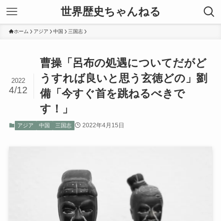
世界歴史ちゃんねる
ホーム
アジア
中国
三国志
曹操「呂布の処遇についてだがど
うすれば良いと思う玄徳どの」劉
2022
4/12
備「今すぐ首を跳ねるべきで
す！」
2022年4月15日
アジア
中国
三国志