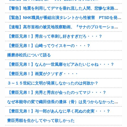
【警告】地震を利用してデマを垂れ流した人間、悲惨な末路を迎える…
【緊急】NHK職員が番組出演タレントから性被害 PTSDを発症し休職へ
【速報】高市首相の被災地視察動画、『サナのプロモーションビデオ』すぎて炎上
【豊臣兄弟！】秀吉って串刺し好きすぎだろ・・・？
【豊臣兄弟！】山崎ってウイスキーの・・・？
播磨赤松氏について語る
【豊臣兄弟！】なんか一世風靡セピアみたいじゃね・・・？
【豊臣兄弟！】画質がクソすぎ・・・・
３～１５世紀に文明が発展しなかったのは何故か？
【豊臣兄弟！】光秀と秀吉が会ったのってマジ・・・？
なぜ本能寺の変で織田信長の遺体（骨）は見つからなかったのか
【豊臣兄弟！】与一郎があんなに早く死ぬの史実・・・？
豊臣秀頼を生かしてやって欲しかった