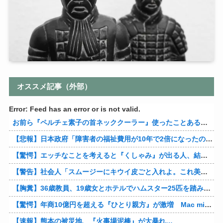
オススメ記事（外部）
Error: Feed has an error or is not valid.
お前ら『ペルチェ素子の首ネッククーラー』使ったことあるか？
【悲報】日本政府「障害者の福祉費用が10年で2倍になったので抑制します」
【驚愕】エッチなことを考えると『くしゃみ』が出る人、結構いると判明
【警告】社会人「スムージーにキウイ皮ごと入れよ。これ美容にいいんだよね〜」→ 結果…
【胸糞】36歳教員、19歳女とホテルでハムスター25匹を踏み潰すなどして逮捕
【驚愕】年商10億円を超える『ひとり親方』が激増 Mac miniを大量購入しAIを従業員に
【速報】熊本の被災地、『火事場泥棒』が大暴れ…