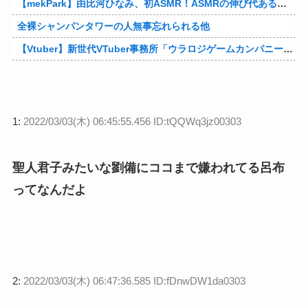
【mekPark】由比河ひなみ、初ASMR！ASMRの伸び代あるよ他
全裸シャンパンタワーの人無事忘れられる他
【Vtuber】新世代VTuber事務所「ウラロジゲームカンパニー」より、ゲームの世界から“逆異世界転生”した5名が8月19日にデビュー！他
1:
2022/03/03(木) 06:45:55.456 ID:tQQWq3jz00303
聖人君子みたいな劉備にココまで嫌われてる呂布
ってなんだよ
2:
2022/03/03(木) 06:47:36.585 ID:fDnwDW1da0303