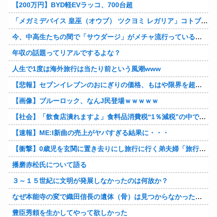
【200万円】BYD軽EVラッコ、700台超
「メガミデバイス 皇巫（オウブ） ツクヨミ レガリア」コトブキヤデビュー…
今、中高生たちの間で「サウダージ」がメチャ流行っているらしい
年収の話題ってリアルでするよな？
人生で1度は海外旅行は当たり前という風潮www
【悲報】セブンイレブンのおにぎりの価格、もはや限界を超える
【画像】ブルーロック、なんJ民登場ｗｗｗｗｗ
【社会】「飲食店潰れますよ」食料品消費税“1％減税”の中で上がる懸念 外食は10％で“9％”差に…一方で対象の弁当店でも悲痛な声「値下げできない…」
【速報】ME:I新曲の売上がヤバすぎる結果に・・・
【衝撃】0歳児を玄関に置き去りにし旅行に行く弟夫婦「旅行中、1ヶ月世話しろw」18年後に返せと言われ「お前らの子供、捨てたよ?」「は!?」
播磨赤松氏について語る
３～１５世紀に文明が発展しなかったのは何故か？
なぜ本能寺の変で織田信長の遺体（骨）は見つからなかったのか
豊臣秀頼を生かしてやって欲しかった