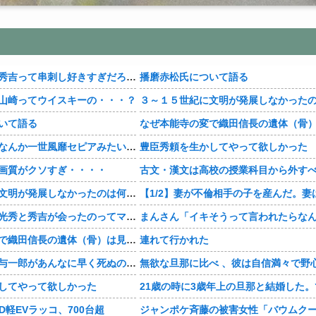
【豊臣兄弟！】秀吉って串刺し好きすぎだろ・・・？
播磨赤松氏について語る
山崎ってウイスキーの・・・？
いて語る
【豊臣兄弟！】なんか一世風靡セピアみたいじゃね・・・？
豊臣秀頼を生かしてやって欲しかった
画質がクソすぎ・・・・
古文・漢文は高校の授業科目から外す
３～１５世紀に文明が発展しなかったのは何故か？
【豊臣兄弟！】光秀と秀吉が会ったのってマジ・・・？
なぜ本能寺の変で織田信長の遺体（骨）は見つからなかったのか
連れて行かれた
【豊臣兄弟！】与一郎があんなに早く死ぬの史実・・・？
してやって欲しかった
YD軽EVラッコ、700台超