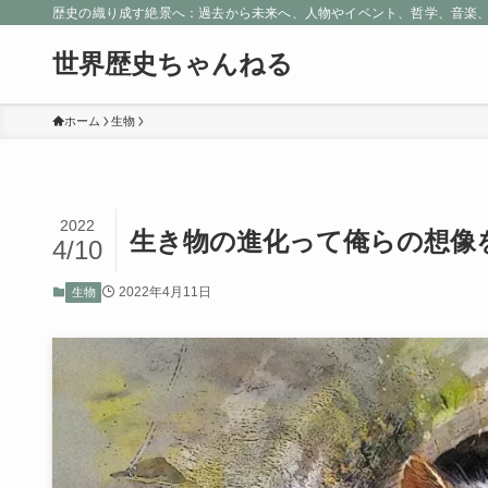
歴史の織り成す絶景へ：過去から未来へ、人物やイベント、哲学、音楽
世界歴史ちゃんねる
ホーム
生物
2022
生き物の進化って俺らの想像
4/10
2022年4月11日
生物