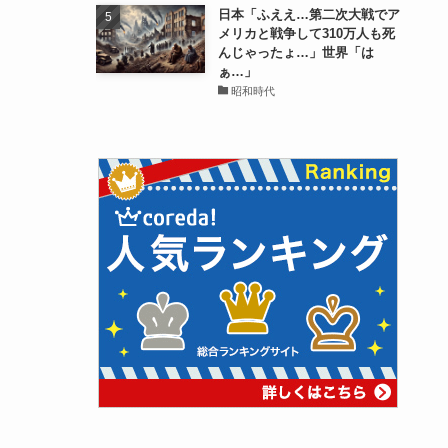
日本「ふええ…第二次大戦でア
メリカと戦争して310万人も死
んじゃったょ…」世界「は
ぁ…」
昭和時代