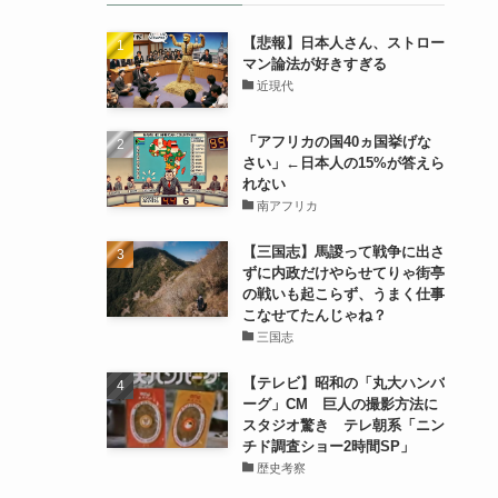
【悲報】日本人さん、ストロー
マン論法が好きすぎる
近現代
「アフリカの国40ヵ国挙げな
さい」←日本人の15%が答えら
れない
南アフリカ
【三国志】馬謖って戦争に出さ
ずに内政だけやらせてりゃ街亭
の戦いも起こらず、うまく仕事
こなせてたんじゃね？
三国志
【テレビ】昭和の「丸大ハンバ
ーグ」CM 巨人の撮影方法に
スタジオ驚き テレ朝系「ニン
チド調査ショー2時間SP」
歴史考察