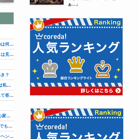
ぁ…」
３～１５世紀に文明が発展しなかったのは何故か？
なぜ本能寺の変で織田信長の遺体（骨）は見つからなかったのか
べき？
【1/2】妻が不倫相手の子を産んだ。妻は私が知らないと思っている。遠方のため会うのは年に数回程度だが、今も不倫相手とは切れていない。そしてまもなく妻は不倫相手に会いに行く…
まんさん「イキそうって言われたらなんて答えるのが一番いい？」
無欲な旦那に比べ 、彼は自信満々で野心家。ポジティブな彼に惹かれバイト後や休みの日に会うようになり、男女の関係になるまで時間はいらなかった… だが彼はただのバカだったｗ
21歳の時に3歳年上の旦那と結婚した。でもその時まだ元彼のこと忘れられなくて、元彼の再アタックに負けて浮気しちゃって… でも結局ばれて旦那の辛そうな姿見て初めて後悔した…
ジャンポケ斉藤の被害女性「バウムクーヘン売ったりTikTokライブしててムカついたから示談しなかった」