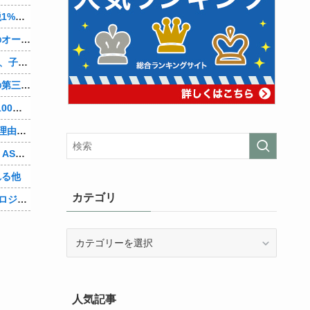
町のお弁当屋さん「申し訳ないが消費税1%になったらその分商品代を値上げするわ」 「うちも！」
【悲報】「コンビニ馬鹿にすんなよ」のオーナー夫婦、不起訴ｗｗｗｗｗｗｗｗ
【朗報】檜山沙耶(おさや)伝説のファン、子供ができたおさやへの正直な気持ちを語るｗ
辺野古転覆ﾀﾋ亡事故、学校法人同志社の第三者委員会が調査報告書を公表 … 安全配慮義務違反や安全管理に関する検証を妨げた組織風土の存在を指摘
【朗報】Amazonで「GANTZ」が全巻100円他
【悲報】人気チケットが1秒で完売する理由、こういうことだったｗｗｗｗ他
【mekPark】由比河ひなみ、初ASMR！ASMRの伸び代あるよ他
れる他
カテゴリ
【Vtuber】新世代VTuber事務所「ウラロジゲームカンパニー」より、ゲームの世界から“逆異世界転生”した5名が8月19日にデビュー！他
カ
テ
ゴ
リ
人気記事