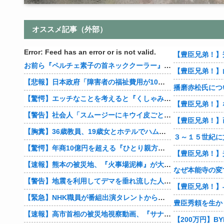
オススメ記事（外部）
Error: Feed has an error or is not valid.
お前ら『ペルチェ素子の首ネッククーラー』使ったことあるか？
【豊臣兄弟！】
【悲報】日本政府「障害者の福祉費用が10年で2倍になったので抑制します」
播磨赤松氏につ
【驚愕】エッチなことを考えると『くしゃみ』が出る人、結構いると判明
【警告】社会人「スムージーにキウイ皮ごと入れよ。これ美容にいいんだよね〜」→ 結果…
【豊臣兄弟！】
【胸糞】36歳教員、19歳女とホテルでハムスター25匹を踏み潰すなどして逮捕
【驚愕】年商10億円を超える『ひとり親方』が激増 Mac miniを大量購入しAIを従業員に
【速報】熊本の被災地、『火事場泥棒』が大暴れ…
【警告】地震を利用してデマを垂れ流した人間、悲惨な末路を迎える…
【緊急】NHK職員が番組出演タレントから性被害 PTSDを発症し休職へ
豊臣秀頼を生か
【速報】高市首相の被災地視察動画、『サナのプロモーションビデオ』すぎて炎上
【200万円】B