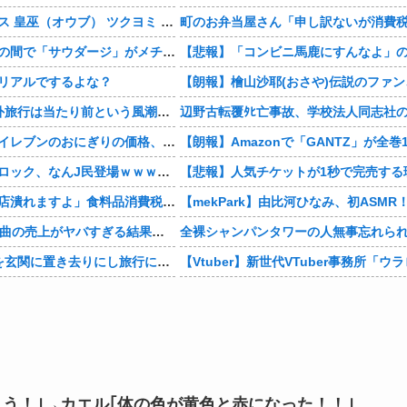
「メガミデバイス 皇巫（オウブ） ツクヨミ レガリア」コトブキヤデビュー…
今、中高生たちの間で「サウダージ」がメチャ流行っているらしい
リアルでするよな？
人生で1度は海外旅行は当たり前という風潮www
【悲報】セブンイレブンのおにぎりの価格、もはや限界を超える
【画像】ブルーロック、なんJ民登場ｗｗｗｗｗ
【社会】「飲食店潰れますよ」食料品消費税“1％減税”の中で上がる懸念 外食は10％で“9％”差に…一方で対象の弁当店でも悲痛な声「値下げできない…」
【速報】ME:I新曲の売上がヤバすぎる結果に・・・
全裸シャンパンタワーの人無事忘れら
【衝撃】0歳児を玄関に置き去りにし旅行に行く弟夫婦「旅行中、1ヶ月世話しろw」18年後に返せと言われ「お前らの子供、捨てたよ?」「は!?」
う！｣→カエル｢体の色が黄色と赤になった！！｣