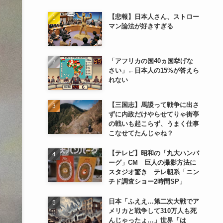
【悲報】日本人さん、ストロー
マン論法が好きすぎる
「アフリカの国40ヵ国挙げな
さい」←日本人の15%が答えら
れない
【三国志】馬謖って戦争に出さ
ずに内政だけやらせてりゃ街亭
の戦いも起こらず、うまく仕事
こなせてたんじゃね？
【テレビ】昭和の「丸大ハンバ
ーグ」CM 巨人の撮影方法に
スタジオ驚き テレ朝系「ニン
チド調査ショー2時間SP」
日本「ふええ…第二次大戦でア
メリカと戦争して310万人も死
んじゃったょ…」世界「は