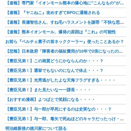
【速報】専門家「イオンモール熊本の爆心地に”こんなもの”があったんだけど…」
【速報】『ヤニねこ』攻めすぎてBPOに通報される
【速報】長瀬智也さん、すね毛ハラスメントを謝罪「不快な思いをさせて申し訳ありませんでした」
【速報】熊本イオンモール、爆発の原因は『これ』の可能性
お前ら『ペルチェ素子の首ネッククーラー』使ったことあるか？
【悲報】日本政府「障害者の福祉費用が10年で2倍になったので抑制します」
【豊臣兄弟！】この画質どうにかならんのか・・・？
【豊臣兄弟！】選挙でもないのになんで休止・・・？
【豊臣兄弟！】光秀逃がしたよな天海フラグすぎる・・・・
【豊臣兄弟！】また見たいなー一課長・・・・
【おすすめ漫画】よつばとで笑顔になる・・・・
【豊臣兄弟！】与一郎が早死にするのは史実なの・・・？
【豊臣兄弟！】与一郎、毒矢で死ぬほどのキャラだったっけ・・・・
明治維新後の徳川家について語る