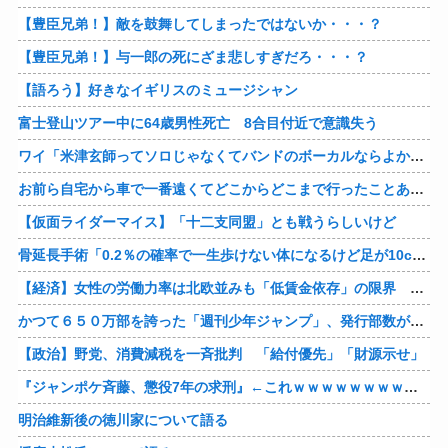
【豊臣兄弟！】敵を鼓舞してしまったではないか・・・？
【豊臣兄弟！】与一郎の死にざま悲しすぎだろ・・・？
【語ろう】好きなイギリスのミュージシャン
富士登山ツアー中に64歳男性死亡 8合目付近で意識失う
ワイ「米津玄師ってソロじゃなくてバンドのボーカルならよかったよね」
お前ら自宅から車で一番遠くてどこからどこまで行ったことある？
【仮面ライダーマイス】「十二支同盟」とも戦うらしいけど
骨延長手術「0.2％の確率で一生歩けない体になるけど足が10cm伸びます」←コスパ良すぎるだろ
【経済】女性の労働力率は北欧並みも「低賃金依存」の限界 団塊世代の完全引退で、企業が迫られる“最後の選択”
かつて６５０万部を誇った「週刊少年ジャンプ」、発行部数が初の100万部割れ
【政治】野党、消費減税を一斉批判 「給付優先」「財源示せ」
『ジャンポケ斉藤、懲役7年の求刑』←これｗｗｗｗｗｗｗｗｗｗｗｗｗｗｗｗｗｗ
明治維新後の徳川家について語る