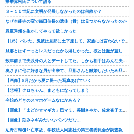
播磨赤松氏について語る
３～１５世紀に文明が発展しなかったのは何故か？
なぜ本能寺の変で織田信長の遺体（骨）は見つからなかったのか
豊臣秀頼を生かしてやって欲しかった
【1/5】バレた。鬼彼は旦那に土下座して、家族には言わないで下さいって…。いつの間にか子供も出来ていたようで私はドン引きでした。→お前の旦那はお前にドン引きだよｗ
旦那とはずーっとレスだったから淋しかった。彼とは魔が差したというか恋に恋してしまって… 結婚してくれ！って言われたけど、それは彼が毎日色々したいだけ。やっと目が覚めた。
数年前まで夫以外の人とデートしてた。しかも相手はみんな夫の仕事関係の人。例えるなら夫はサッカーチームの管理栄養士、デート相手複数人は全員そのサッカーチーム選手みたいな。
奥さまに他に好きな男が出来て、旦那さんと離婚したいため旦那さんのＤＶをでっちあげて、まんまと周りを騙している話を聞いたのは、未来の鬼女たちだったｗ
【画像】8月だから夏に撮った写真あげていく
【悲報】クロちゃん、まともになってしまう
今始めどきのスマホゲームなにかある？
【画像】「まどか☆マギカ」巴マミ、美樹さやか、佐倉杏子エロすぎ放課後えんこーハメ撮りどぴゅどぴゅエチエチが最高すぎる❣
【画像】刻みネギみたいなパンツだな…
辺野古転覆ﾀﾋ亡事故、学校法人同志社の第三者委員会が調査報告書を公表 … 安全配慮義務違反や安全管理に関する検証を妨げた組織風土の存在を指摘