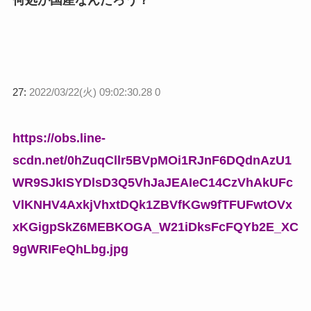
27:
2022/03/22(火) 09:02:30.28 0
https://obs.line-
scdn.net/0hZuqCllr5BVpMOi1RJnF6DQdnAzU1
WR9SJkISYDlsD3Q5VhJaJEAIeC14CzVhAkUFc
VlKNHV4AxkjVhxtDQk1ZBVfKGw9fTFUFwtOVx
xKGigpSkZ6MEBKOGA_W21iDksFcFQYb2E_XC
9gWRIFeQhLbg.jpg