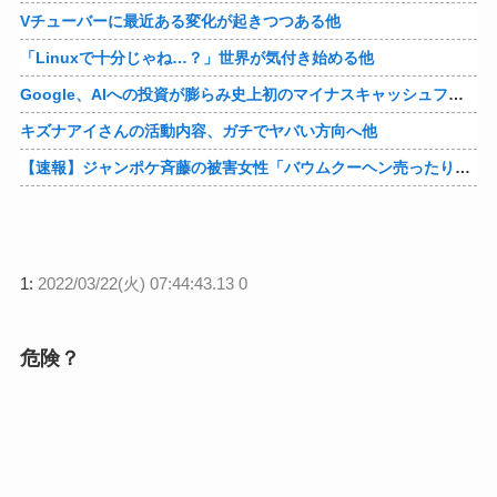
Vチューバーに最近ある変化が起きつつある他
「Linuxで十分じゃね…？」世界が気付き始める他
Google、AIへの投資が膨らみ史上初のマイナスキャッシュフローに陥る他
キズナアイさんの活動内容、ガチでヤバい方向へ他
【速報】ジャンポケ斉藤の被害女性「バウムクーヘン売ったりTikTokライブしててムカついたから示談しなかった」他
1:
2022/03/22(火) 07:44:43.13 0
危険？