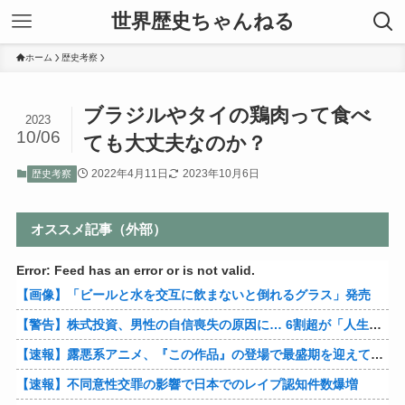
世界歴史ちゃんねる
ホーム
歴史考察
ブラジルやタイの鶏肉って食べ
2023
10/06
ても大丈夫なのか？
2022年4月11日
2023年10月6日
歴史考察
オススメ記事（外部）
Error: Feed has an error or is not valid.
【画像】「ビールと水を交互に飲まないと倒れるグラス」発売
【警告】株式投資、男性の自信喪失の原因に… 6割超が「人生の敗者」自認
【速報】露悪系アニメ、『この作品』の登場で最盛期を迎えてしまう…
【速報】不同意性交罪の影響で日本でのレイプ認知件数爆増