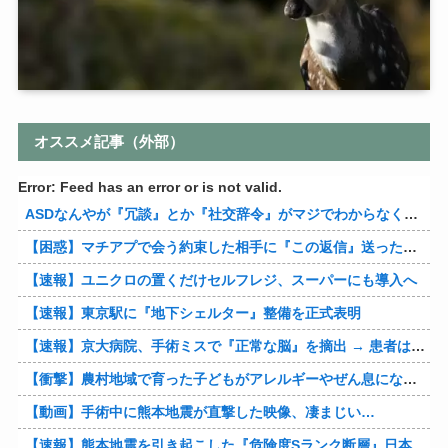
オススメ記事（外部）
Error: Feed has an error or is not valid.
ASDなんやが『冗談』とか『社交辞令』がマジでわからなくて怖い
【困惑】マチアプで会う約束した相手に『この返信』送ったらブロックされたんやが…
【速報】ユニクロの置くだけセルフレジ、スーパーにも導入へ
【速報】東京駅に『地下シェルター』整備を正式表明
【速報】京大病院、手術ミスで『正常な脳』を摘出 → 患者は自発呼吸不可能な植物状態に
【衝撃】農村地域で育った子どもがアレルギーやぜん息になりにくい『農場効果』を引き起こす細菌が判明
【動画】手術中に熊本地震が直撃した映像、凄まじい…
【速報】熊本地震を引き起こした『危険度Sランク断層』日本のド真ん中に10カ所もあると判明