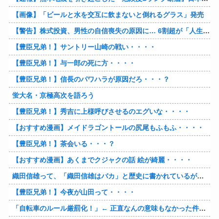
【画像】「ビールと水を交互に飲まないと倒れるグラス」発売
【警告】株式投資、男性の自信喪失の原因に… 6割超が「人生の敗者」自認
【豊臣兄弟！】サントリー山崎の戦い・・・・
【豊臣兄弟！】与一郎の死に方・・・・
【豊臣兄弟！】信長のパワハラが原因だろ・・・？
蛍大名・京極高次を語ろう
【豊臣兄弟！】秀吉に上様呼びさせるのエグいな・・・・
【おすすめ漫画】メイドラゴントールの尻尾もふもふ・・・・
【豊臣兄弟！】茶会いる・・・？
【おすすめ漫画】あくまでクジャクの話 絵が綺麗・・・・
織田信雄って、「織田信雄はバカ」と歴史に書かれているが今まで家が残っているんでバカではないよな？
【豊臣兄弟！】今夜が山田って・・・・
「自転車のルール厳罰化！」← 正直なんの意味もなかった件www