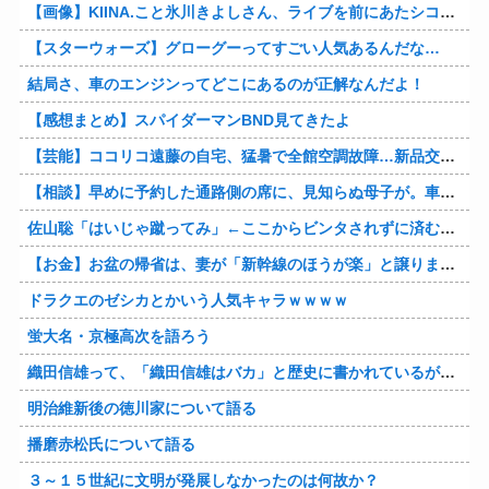
【画像】KIINA.こと氷川きよしさん、ライブを前にあたシコ欲全開www
【スターウォーズ】グローグーってすごい人気あるんだな…
結局さ、車のエンジンってどこにあるのが正解なんだよ！
【感想まとめ】スパイダーマンBND見てきたよ
【芸能】ココリコ遠藤の自宅、猛暑で全館空調故障…新品交換費300万円…高額費用に「高すぎる」
【相談】早めに予約した通路側の席に、見知らぬ母子が。車掌の呼びかけにも「目を閉じて無視」して居座られました。無理やり奪われた席は、結局“やったもん勝ち”になってしまうのでしょうか？
佐山聡「はいじゃ蹴ってみ」←ここからビンタされずに済む方法
【お金】お盆の帰省は、妻が「新幹線のほうが楽」と譲りません。東京から大阪まで家族4人だと往復「10万円」近くかかるため、私は車で節約したいのですが、実際の費用はどれくらい違うのでしょうか？
ドラクエのゼシカとかいう人気キャラｗｗｗｗ
蛍大名・京極高次を語ろう
織田信雄って、「織田信雄はバカ」と歴史に書かれているが今まで家が残っているんでバカではないよな？
明治維新後の徳川家について語る
播磨赤松氏について語る
３～１５世紀に文明が発展しなかったのは何故か？