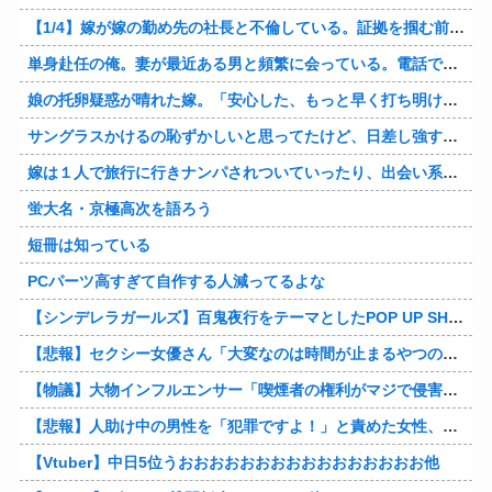
【1/4】嫁が嫁の勤め先の社長と不倫している。証拠を掴む前に嫁から離婚を切り出されたので、ハッタリかまして証拠を握っているフリしたら、向こうから示談話を振ってきたｗ
単身赴任の俺。妻が最近ある男と頻繁に会っている。電話で問い詰めた。「好きなのはアナタ、でも会えないのがツライ、寂しいから・・・」妻は、その男と不倫関係に発展した様だ…
娘の托卵疑惑が晴れた嫁。「安心した、もっと早く打ち明けて鑑定しておけばよかった」と。そして「今度こそ家族三人で幸せになりたい」と言い出した！！ごめんこうむるわｗｗ
サングラスかけるの恥ずかしいと思ってたけど、日差し強すぎてサングラスかけ始めたわ
嫁は１人で旅行に行きナンパされついていったり、出会い系で知り合った男と会ったりした。しかも酔っていて避妊もしてなかった。そしてやはり自分には夫しかいないと思ったんだとｗ
蛍大名・京極高次を語ろう
短冊は知っている
PCパーツ高すぎて自作する人減ってるよな
【シンデレラガールズ】百鬼夜行をテーマとしたPOP UP SHOPが東京・大阪にて開催
【悲報】セクシー女優さん「大変なのは時間が止まるやつの撮影」←ばらしてしまうｗ
【物議】大物インフルエンサー「喫煙者の権利がマジで侵害されてる。いくら税金払ってるんだ」他
【悲報】人助け中の男性を「犯罪ですよ！」と責めた女性、警察が来た瞬間逃げる他
【Vtuber】中日5位うおおおおおおおおおおおおおおおお他