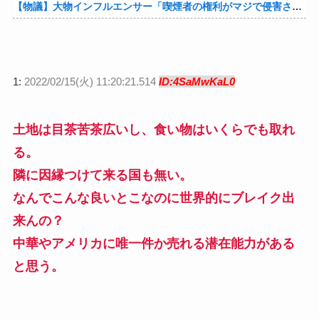
【物議】大物インフルエンサー「喫煙者の権利がマジで侵害されてる。いくら税金払ってるんだ」他
1:
2022/02/15(火) 11:20:21.514
ID:4SaMwKaL0
土地は目茶苦茶広いし、食い物はいくらでも取れ
る。
隣に因縁つけて来る国も無い。
なんでこんな良いとこなのに世界的にブレイク出
来んの？
中華やアメリカに唯一件か売れる潜在能力がある
と思う。