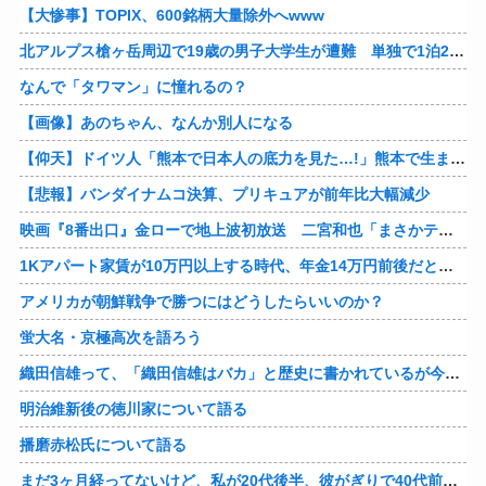
【大惨事】TOPIX、600銘柄大量除外へwww
北アルプス槍ヶ岳周辺で19歳の男子大学生が遭難 単独で1泊2日の予定で入山も連絡取れず 警察が9日以降捜索予定
なんで「タワマン」に憧れるの？
【画像】あのちゃん、なんか別人になる
【仰天】ドイツ人「熊本で日本人の底力を見た…!」熊本で生まれて初めて震度7の大地震を経験したドイツ人。直後、日本人たちの行動に衝撃を受けてしまう…
【悲報】バンダイナムコ決算、プリキュアが前年比大幅減少
映画『8番出口』金ローで地上波初放送 二宮和也「まさかテレビにまで迷い込んでしまうとは」
1Kアパート家賃が10万円以上する時代、年金14万円前後だと賃貸の人は無理じゃね？
アメリカが朝鮮戦争で勝つにはどうしたらいいのか？
蛍大名・京極高次を語ろう
織田信雄って、「織田信雄はバカ」と歴史に書かれているが今まで家が残っているんでバカではないよな？
明治維新後の徳川家について語る
播磨赤松氏について語る
まだ3ヶ月経ってないけど、私が20代後半、彼がぎりで40代前半でＷ不倫中。計画している彼との二泊三日の旅行、早く行けるといいな♪