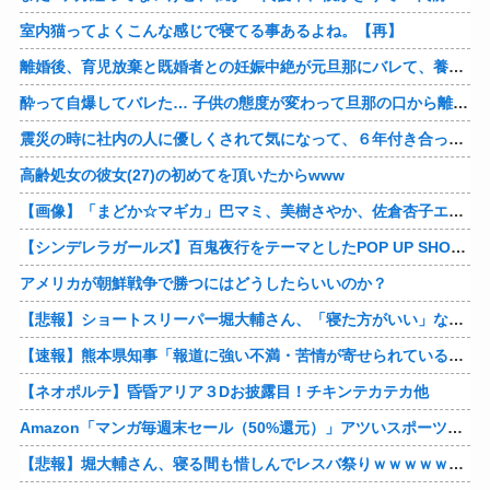
室内猫ってよくこんな感じで寝てる事あるよね。【再】
離婚後、育児放棄と既婚者との妊娠中絶が元旦那にバレて、養育費の支払いが止まった… 私が正社員で働くまで止めると言われてるけど、女として生きたいの。
酔って自爆してバレた… 子供の態度が変わって旦那の口から離婚って言葉が出て、急速に現実に引き戻されたっていうか、あー私本当にしちゃいけないことしてたんだなと思い知った。
震災の時に社内の人に優しくされて気になって、６年付き合った彼に別れを告げました。その時新たな好きな人に夢中で元彼はどうでもよく思えました。今ははっきり言って後悔してます…
高齢処女の彼女(27)の初めてを頂いたからwww
【画像】「まどか☆マギカ」巴マミ、美樹さやか、佐倉杏子エロすぎ放課後えんこーハメ撮りどぴゅどぴゅエチエチが最高すぎる❣
【シンデレラガールズ】百鬼夜行をテーマとしたPOP UP SHOPが東京・大阪にて開催
アメリカが朝鮮戦争で勝つにはどうしたらいいのか？
【悲報】ショートスリーパー堀大輔さん、「寝た方がいい」などと誹謗中傷され配信中に泣き出してしまう
【速報】熊本県知事「報道に強い不満・苦情が寄せられている」→TBSの報道特集がまさにそれな件他
【ネオポルテ】昏昏アリア３Dお披露目！チキンテカテカ他
Amazon「マンガ毎週末セール（50%還元）」アツいスポーツマンガ祭り最終日到来！！！他
【悲報】堀大輔さん、寝る間も惜しんでレスバ祭りｗｗｗｗｗｗｗｗｗｗｗｗｗｗｗｗｗｗｗｗｗｗｗｗ他