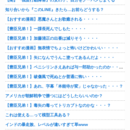
【闇】『強度行動障害』の女の子、自分をグーパンしまくる
知り合いから『このLINE』きたら…お前らどうする？
【おすすめ漫画】悪魔さんとお歌癒される・・・・
【豊臣兄弟！】一課長死んでしもた・・・・
【豊臣兄弟！】加藤清正の出番は減りそう・・・・
【おすすめ漫画】無表情でちょっと怖いけどかわいい・・・・
【豊臣兄弟！】矢になんでうんこ塗ってあるんだよ・・・・
【豊臣兄弟！】ペニシリンさえあれば与一郎助かったのか・・・？
【豊臣兄弟！】破傷風で死ぬとか普通に怖い・・・・
【豊臣兄弟！】あれ、字幕「本能寺が変」じゃなかった・・・？
アメリカが朝鮮戦争で勝つにはどうしたらいいのか？
【豊臣兄弟！】毒矢の毒ってトリカブトなのかな・・・？
これは使える…って模型工具ある？
インドの暴走族、レベルが違いすぎて草www