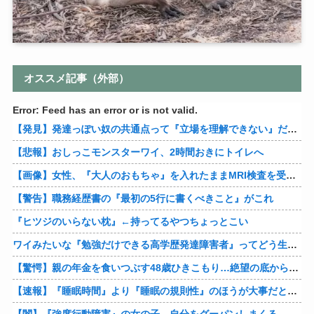
オススメ記事（外部）
Error: Feed has an error or is not valid.
【発見】発達っぽい奴の共通点って『立場を理解できない』だよな
【悲報】おしっこモンスターワイ、2時間おきにトイレへ
【画像】女性、『大人のおもちゃ』を入れたままMRI検査を受けた結果 →
【警告】職務経歴書の『最初の5行に書くべきこと』がこれ
『ヒツジのいらない枕』←持ってるやつちょっとこい
ワイみたいな『勉強だけできる高学歴発達障害者』ってどう生きたらいいんや？
【驚愕】親の年金を食いつぶす48歳ひきこもり…絶望の底から家族を救ったのは『障害基礎年金』だった
【速報】『睡眠時間』より『睡眠の規則性』のほうが大事だと判明