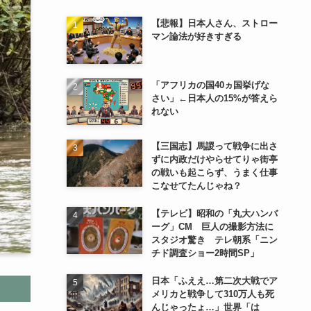
【悲報】日本人さん、ストロー
マン論法が好きすぎる
「アフリカの国40ヵ国挙げな
さい」←日本人の15%が答えら
れない
【三国志】馬謖って戦争に出さ
ずに内政だけやらせてりゃ街亭
の戦いも起こらず、うまく仕事
こなせてたんじゃね？
【テレビ】昭和の「丸大ハンバ
ーグ」CM 巨人の撮影方法に
スタジオ驚き テレ朝系「ニン
チド調査ショー2時間SP」
日本「ふええ…第二次大戦でア
メリカと戦争して310万人も死
んじゃったょ…」世界「は