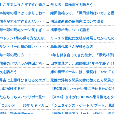
【おすすめ漫画】ご注文はうさぎですか癒される・・・・
蛍大名・京極高次を語ろう
【豊臣兄弟！】本能寺の辺？はっきりしねーなどこなんだよ・・・・
【豊臣兄弟！】信孝がアホすぎるんだが・・・・
明治維新後の徳川家について語る
【豊臣兄弟！】与一郎の死ぬシーン長すぎ・・・・
播磨赤松氏について語る
【豊臣兄弟！】パトレン1号の喋り方なんかクセになる・・・・
サントリー山崎の戦い・・・・
島田珠代姉さんが好きな方
与一郎の死に方・・・・
【豊臣兄弟！】信長のパワハラが原因だろ・・・？
次を語ろう
【豊臣兄弟！】秀吉に上様呼びさせるのエグいな・・・・
山に探検するぜ
この前森に行ったらちっちゃいウリボー見つけた
4本脚の乗り物「コルレオ」、30年リヤド万博で披露へ 川崎重工が35年発売目指す
統計、完全崩壊www