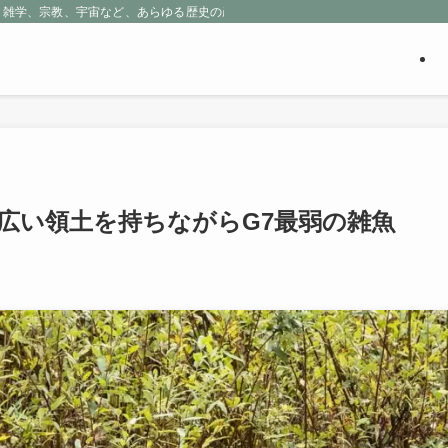
、雑学、宗教、宇宙など、あらゆる歴史の産物に包まれる魅惑の世界を探求しよう
広い領土を持ちながらG7最弱の雑魚