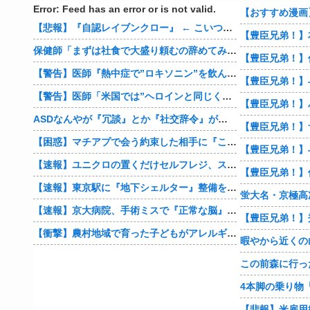
Error: Feed has an error or is not valid.
【悲報】『自認レイブンクロー』 ← こいつらのタチ悪い率は異常
保健師「まずは社食で大盛り頼むの辞めてみます？」 ワイ「…食っちゃいけないものを売ってるのか？」
【警告】医師『熱中症で”ロキソニン”を飲んではいけない理由がこれ』
【警告】医師「米国では”ヘロインと同じくらいヤバい薬”が日本では平気で処方されてる」
ASDなんやが『冗談』とか『社交辞令』がマジでわからなくて怖い
【豊臣兄弟！】
【困惑】マチアプで会う約束した相手に『この返信』送ったらブロックされたんやが…
【豊臣兄弟！】
【速報】ユニクロの置くだけセルフレジ、スーパーにも導入へ
【速報】東京駅に『地下シェルター』整備を正式表明
蛍大名・京極高
【速報】京大病院、手術ミスで『正常な脳』を摘出 → 患者は自発呼吸不可能な植物状態に
【衝撃】農村地域で育った子どもがアレルギーやぜん息になりにくい『農場効果』を引き起こす細菌が判明
暇やから近くの
【悲報】米雇用