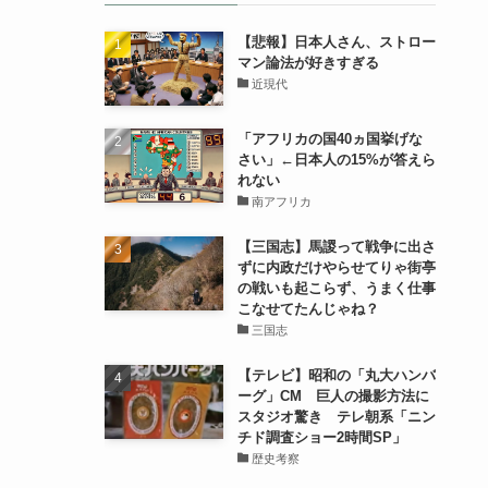
【悲報】日本人さん、ストロー
マン論法が好きすぎる
近現代
「アフリカの国40ヵ国挙げな
さい」←日本人の15%が答えら
れない
南アフリカ
【三国志】馬謖って戦争に出さ
ずに内政だけやらせてりゃ街亭
の戦いも起こらず、うまく仕事
こなせてたんじゃね？
三国志
【テレビ】昭和の「丸大ハンバ
ーグ」CM 巨人の撮影方法に
スタジオ驚き テレ朝系「ニン
チド調査ショー2時間SP」
歴史考察