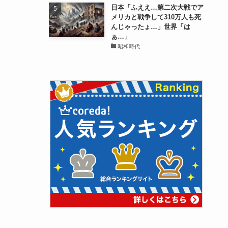
日本「ふええ…第二次大戦でア
メリカと戦争して310万人も死
んじゃったょ…」世界「は
ぁ…」
昭和時代