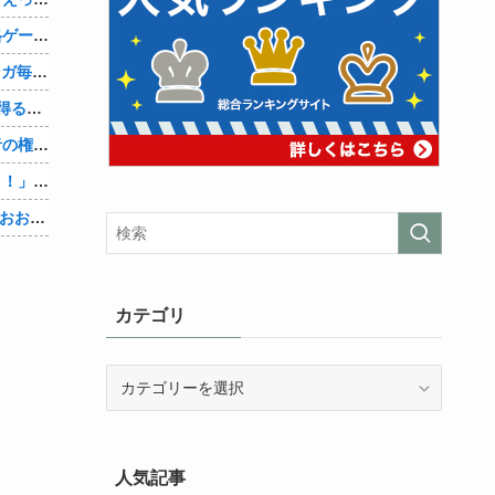
【動画】マーベルの新作格ゲー、歴代格ゲーのパロディが多すぎて話題にwwwwwww
AmazonのアツさMax！心も踊る「マンガ毎週末セール（50%還元）」2日目襲来！他
【Vtuber】中日のCS進出が普通にあり得るセリーグ他
【物議】大物インフルエンサー「喫煙者の権利がマジで侵害されてる。いくら税金払ってるんだ」他
【悲報】人助け中の男性を「犯罪ですよ！」と責めた女性、警察が来た瞬間逃げる他
【Vtuber】中日5位うおおおおおおおおおおおおおおおお他
カテゴリ
カ
テ
ゴ
リ
人気記事