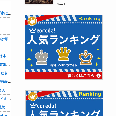
ぁ…」
織田信雄って、「織田信雄はバカ」と歴史に書かれているが今まで家が残っているんでバカではないよな？
３～１５世紀に文明が発展しなかったのは何故か？
7年も付き合ってきた彼女。『浮気相手は本気で好き、でも今の生活は壊したくない。あなたは家族で、浮気相手は恋人。それじゃ駄目なの？』人の心なんて持ってなかったｗ
山本里菜アナ、結婚生活4年半で終了！離婚コメントには疑問の声
嫁の携帯メールには、最初は「やめてください。警察に相談します」とかだったけど、最近は「昨日もすごかった。間君のが中でビクピｋ（ｒｙ」とｗ しかも羽目鳥も満載だった！
元嫁の浮気を間男の嫁に教えたら間男が自殺して、間男嫁から感謝されつつ元嫁に『いつ死ぬの？』と笑顔で言われた衝撃
【PC電源】いったい誰に見せるためにそんな所にLCD付けるのかな
【AM4】さすがにDDR5へ乗り換えるタイミング逃し感が半端ない
『シュタインズ・ゲート リブート』鳳凰院凶真が存在しないγ（ガンマ）世界線が追加される
【画像】現役アスリート、紐ビキニ姿でえっちな肉体ボロンwww