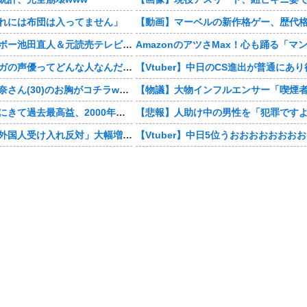
れには布団は入ってません」
【芸能】レインボー池田直人＆元読売テレビ・佐藤佳奈アナが結婚
男の子「モモンガの声優ってどんな人なんだろ」→ググる
【画像】村重杏奈さん(30)のお胸がコチラwwwwwwwwwwww
デジモンがここにきて過去最高益、2000年のアニメ放送当時を上回る
【東大調査】「外国人受け入れ反対」大幅増 若い世代で多く