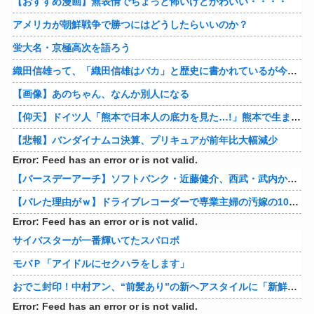
【おすすめ漫画】無表情でちょっと怖いけどかわいい・・・・
アメリカが朝鮮戦争で勝つにはどうしたらいいのか？
蛍大名・京極高次を語ろう
織田信雄って、「織田信雄はバカ」と歴史に書かれているが今まで家が残っているんでバカではないよな？
【画像】あのちゃん、なんか別人になる
【仰天】ドイツ人「熊本で日本人の底力を見た…!」熊本で生まれて初めて震度7の大地震を経験したドイツ人。直後、日本人たちの行動に衝撃を受けてしまう…
【悲報】バンダイナムコ決算、プリキュアが前年比大幅減少
Error: Feed has an error or is not valid.
【バースデーアーチ】ソフトバンク・近藤健介、西武・武内から第24号先制ソロホームラン！！！！！！！！！！！！！【西武対ソフトバンク20回戦】
【バレた理由がｗ】ドライブレコーダーで専業主婦の汚嫁の10年越し不倫発覚！制裁の詳細がコレｗｗｗｗｗ 他
Error: Feed has an error or is not valid.
サイバスターが一番輝いてたスパロボ
モバＰ「アイドルにセクハラをします」
おでこ封印！中村アン、“前髪あり”の新ヘアスタイルに「新鮮でたまらん」の声【画像】
Error: Feed has an error or is not valid.