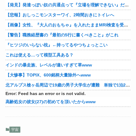
【発見】発達っぽい奴の共通点って『立場を理解できない』だよな
【悲報】おしっこモンスターワイ、2時間おきにトイレへ
【画像】女性、『大人のおもちゃ』を入れたままMRI検査を受けた結果 →
【警告】職務経歴書の『最初の5行に書くべきこと』がこれ
『ヒツジのいらない枕』←持ってるやつちょっとこい
これは使える…って模型工具ある？
インドの暴走族、レベルが違いすぎて草www
【大惨事】TOPIX、600銘柄大量除外へwww
北アルプス槍ヶ岳周辺で19歳の男子大学生が遭難 単独で1泊2日の予定で入山も連絡取れず 警察が9日以降捜索予定
Error: Feed has an error or is not valid.
高齢処女の彼女(27)の初めてを頂いたからwww
宇宙