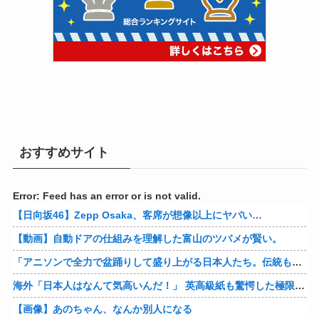
おすすめサイト
Error: Feed has an error or is not valid.
【日向坂46】Zepp Osaka、客席が想像以上にヤバい…
【動画】自動ドアの仕組みを理解した富山のツバメが賢い。
「アニソンで全力で盆踊りして盛り上がる日本人たち。伝統もオタクもこの熱量、素晴らしい」→女さんブチギレ「これを見て『日本の品格が落ちた』と思いま…
海外「日本人はなんて気高いんだ！」 英高級紙も驚愕した極限の中の日本人の姿に世界が衝撃
【画像】あのちゃん、なんか別人になる