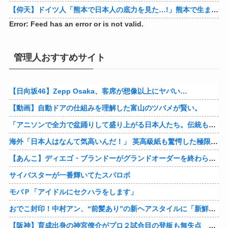
【仰天】ドイツ人「熊本で日本人の底力を見た…!」熊本で生まれて初めて震度7の大地震を経験したドイツ人。直後、日本人たちの行動に衝撃を受けてしまう…
Error: Feed has an error or is not valid.
管理人おすすめサイト
【日向坂46】Zepp Osaka、客席が想像以上にヤバい…
【動画】自動ドアの仕組みを理解した富山のツバメが賢い。
「アニソンで全力で盆踊りして盛り上がる日本人たち。伝統もオタクもこの熱量、素晴らしい」→女さんブチギレ「これを見て『日本の品格が落ちた』と思いま…
海外「日本人はなんて気高いんだ！」 英高級紙も驚愕した極限の中の日本人の姿に世界が衝撃
【あんこ】ディエゴ・ブランドーがグランドオーダーを終わらせるようです【FGO二部】 第１６６話
サイバスターが一番輝いてたスパロボ
モバＰ「アイドルにセクハラをします」
おでこ封印！中村アン、“前髪あり”の新ヘアスタイルに「新鮮でたまらん」の声【画像】
【阪神】育成出身の神宮僚介がプロ２試合目の登板も無失点 ボスラーを三振に ピンチで抑えた