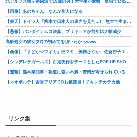
北アルプス槍ヶ岳周辺で19歳の男子大学生が遭難 単独で1泊2日の予定で入山も連絡取れず 警察が9日以降捜索予定
【画像】あのちゃん、なんか別人になる
【仰天】ドイツ人「熊本で日本人の底力を見た…!」熊本で生まれて初めて震度7の大地震を経験したドイツ人。直後、日本人たちの行動に衝撃を受けてしまう…
【悲報】バンダイナムコ決算、プリキュアが前年比大幅減少
高齢処女の彼女(27)の初めてを頂いたからwww
【画像】「まどか☆マギカ」巴マミ、美樹さやか、佐倉杏子エロすぎ放課後えんこーハメ撮りどぴゅどぴゅエチエチが最高すぎる❣
【シンデレラガールズ】百鬼夜行をテーマとしたPOP UP SHOPが東京・大阪にて開催
【速報】熊本県知事「報道に強い不満・苦情が寄せられている」→TBSの報道特集がまさにそれな件他
【ネオポルテ】昏昏アリア３Dお披露目！チキンテカテカ他
リンク集