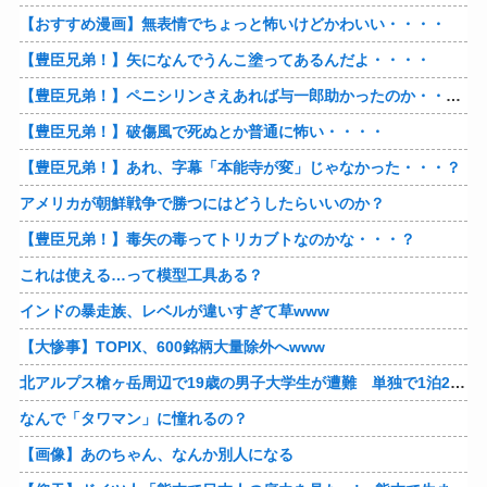
【おすすめ漫画】無表情でちょっと怖いけどかわいい・・・・
【豊臣兄弟！】矢になんでうんこ塗ってあるんだよ・・・・
【豊臣兄弟！】ペニシリンさえあれば与一郎助かったのか・・・？
【豊臣兄弟！】破傷風で死ぬとか普通に怖い・・・・
【豊臣兄弟！】あれ、字幕「本能寺が変」じゃなかった・・・？
アメリカが朝鮮戦争で勝つにはどうしたらいいのか？
【豊臣兄弟！】毒矢の毒ってトリカブトなのかな・・・？
これは使える…って模型工具ある？
インドの暴走族、レベルが違いすぎて草www
【大惨事】TOPIX、600銘柄大量除外へwww
北アルプス槍ヶ岳周辺で19歳の男子大学生が遭難 単独で1泊2日の予定で入山も連絡取れず 警察が9日以降捜索予定
なんで「タワマン」に憧れるの？
【画像】あのちゃん、なんか別人になる