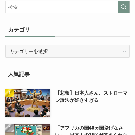
カテゴリ
カ
テ
ゴ
リ
人気記事
【悲報】日本人さん、ストローマ
ン論法が好きすぎる
「アフリカの国40ヵ国挙げなさ
い」←日本人の15%が答えられな