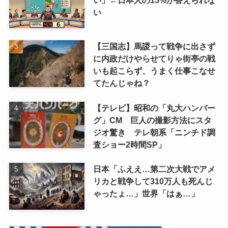
い
【三国志】馬謖って戦争に出さず
に内政だけやらせてりゃ街亭の戦
いも起こらず、うまく仕事こなせ
てたんじゃね？
【テレビ】昭和の「丸大ハンバー
グ」CM 巨人の撮影方法にスタ
ジオ驚き テレ朝系「ニンチド調
査ショー2時間SP」
日本「ふええ…第二次大戦でアメ
リカと戦争して310万人も死んじ
ゃったょ…」世界「はぁ…」