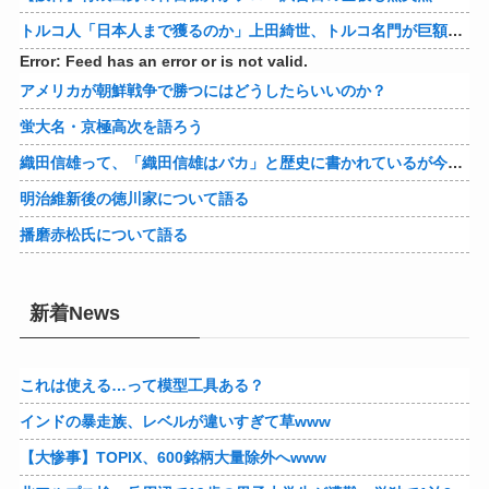
トルコ人「日本人まで獲るのか」上田綺世、トルコ名門が巨額の正式オファー！現地サポが騒然！【海外の反応】
Error: Feed has an error or is not valid.
アメリカが朝鮮戦争で勝つにはどうしたらいいのか？
蛍大名・京極高次を語ろう
織田信雄って、「織田信雄はバカ」と歴史に書かれているが今まで家が残っているんでバカではないよな？
明治維新後の徳川家について語る
播磨赤松氏について語る
新着News
これは使える…って模型工具ある？
インドの暴走族、レベルが違いすぎて草www
【大惨事】TOPIX、600銘柄大量除外へwww