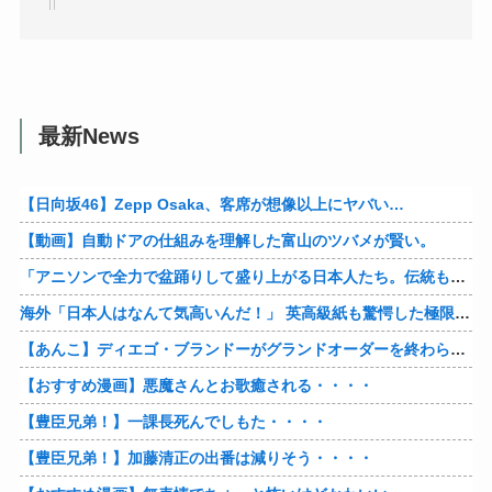
最新News
【日向坂46】Zepp Osaka、客席が想像以上にヤバい…
【動画】自動ドアの仕組みを理解した富山のツバメが賢い。
「アニソンで全力で盆踊りして盛り上がる日本人たち。伝統もオタクもこの熱量、素晴らしい」→女さんブチギレ「これを見て『日本の品格が落ちた』と思いま…
海外「日本人はなんて気高いんだ！」 英高級紙も驚愕した極限の中の日本人の姿に世界が衝撃
【あんこ】ディエゴ・ブランドーがグランドオーダーを終わらせるようです【FGO二部】 第１６６話
【おすすめ漫画】悪魔さんとお歌癒される・・・・
【豊臣兄弟！】一課長死んでしもた・・・・
【豊臣兄弟！】加藤清正の出番は減りそう・・・・