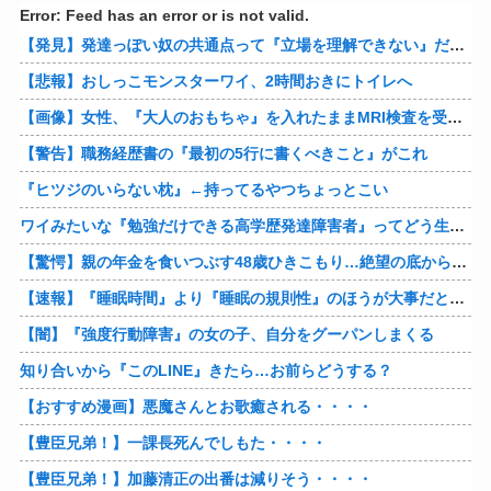
Error: Feed has an error or is not valid.
【発見】発達っぽい奴の共通点って『立場を理解できない』だよな
【悲報】おしっこモンスターワイ、2時間おきにトイレへ
【画像】女性、『大人のおもちゃ』を入れたままMRI検査を受けた結果 →
【警告】職務経歴書の『最初の5行に書くべきこと』がこれ
『ヒツジのいらない枕』←持ってるやつちょっとこい
ワイみたいな『勉強だけできる高学歴発達障害者』ってどう生きたらいいんや？
【驚愕】親の年金を食いつぶす48歳ひきこもり…絶望の底から家族を救ったのは『障害基礎年金』だった
【速報】『睡眠時間』より『睡眠の規則性』のほうが大事だと判明
【闇】『強度行動障害』の女の子、自分をグーパンしまくる
知り合いから『このLINE』きたら…お前らどうする？
【おすすめ漫画】悪魔さんとお歌癒される・・・・
【豊臣兄弟！】一課長死んでしもた・・・・
【豊臣兄弟！】加藤清正の出番は減りそう・・・・