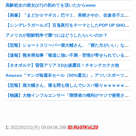
高齢処女の彼女(27)の初めてを頂いたからwww
【画像】「まどか☆マギカ」巴マミ、美樹さやか、佐倉杏子エロすぎ放課後えんこーハメ撮りどぴゅどぴゅエチエチが最高すぎる❣
【シンデレラガールズ】百鬼夜行をテーマとしたPOP UP SHOPが東京・大阪にて開催
アメリカが朝鮮戦争で勝つにはどうしたらいいのか？
【悲報】ショートスリーパー堀大輔さん、「寝た方がいい」などと誹謗中傷され配信中に泣き出してしまう
【速報】熊本県知事「報道に強い不満・苦情が寄せられている」→TBSの報道特集がまさにそれな件他
【ネオポルテ】昏昏アリア３Dお披露目！チキンテカテカ他
Amazon「マンガ毎週末セール（50%還元）」アツいスポーツマンガ祭り最終日到来！！！他
【悲報】堀大輔さん、寝る間も惜しんでレスバ祭りｗｗｗｗｗｗｗｗｗｗｗｗｗｗｗｗｗｗｗｗｗｗｗｗ他
【物議】大物インフルエンサー「喫煙者の権利がマジで侵害されてる。いくら税金払ってるんだ」他
1:
2022/02/21(月) 09:04:06.398
ID:Rz07KvLZ0