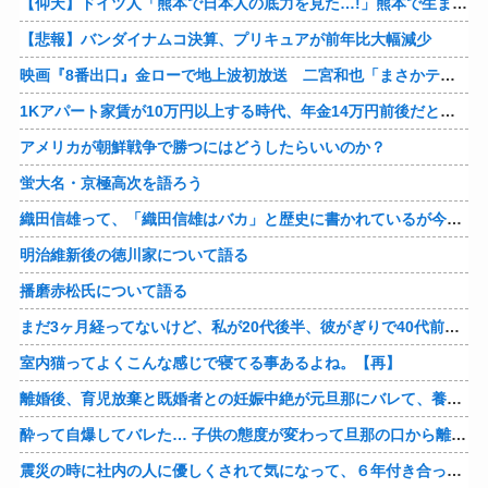
【仰天】ドイツ人「熊本で日本人の底力を見た…!」熊本で生まれて初めて震度7の大地震を経験したドイツ人。直後、日本人たちの行動に衝撃を受けてしまう…
【悲報】バンダイナムコ決算、プリキュアが前年比大幅減少
映画『8番出口』金ローで地上波初放送 二宮和也「まさかテレビにまで迷い込んでしまうとは」
1Kアパート家賃が10万円以上する時代、年金14万円前後だと賃貸の人は無理じゃね？
アメリカが朝鮮戦争で勝つにはどうしたらいいのか？
蛍大名・京極高次を語ろう
織田信雄って、「織田信雄はバカ」と歴史に書かれているが今まで家が残っているんでバカではないよな？
明治維新後の徳川家について語る
播磨赤松氏について語る
まだ3ヶ月経ってないけど、私が20代後半、彼がぎりで40代前半でＷ不倫中。計画している彼との二泊三日の旅行、早く行けるといいな♪
室内猫ってよくこんな感じで寝てる事あるよね。【再】
離婚後、育児放棄と既婚者との妊娠中絶が元旦那にバレて、養育費の支払いが止まった… 私が正社員で働くまで止めると言われてるけど、女として生きたいの。
酔って自爆してバレた… 子供の態度が変わって旦那の口から離婚って言葉が出て、急速に現実に引き戻されたっていうか、あー私本当にしちゃいけないことしてたんだなと思い知った。
震災の時に社内の人に優しくされて気になって、６年付き合った彼に別れを告げました。その時新たな好きな人に夢中で元彼はどうでもよく思えました。今ははっきり言って後悔してます…