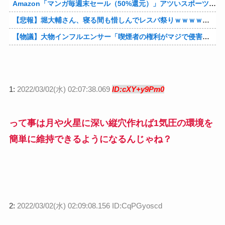
Amazon「マンガ毎週末セール（50%還元）」アツいスポーツマンガ祭り最終日到来！！！他
【悲報】堀大輔さん、寝る間も惜しんでレスバ祭りｗｗｗｗｗｗｗｗｗｗｗｗｗｗｗｗｗｗｗｗｗｗｗｗ他
【物議】大物インフルエンサー「喫煙者の権利がマジで侵害されてる。いくら税金払ってるんだ」他
1:
2022/03/02(水) 02:07:38.069
ID:cXY+y9Pm0
って事は月や火星に深い縦穴作れば1気圧の環境を
簡単に維持できるようになるんじゃね？
2:
2022/03/02(水) 02:09:08.156 ID:CqPGyoscd