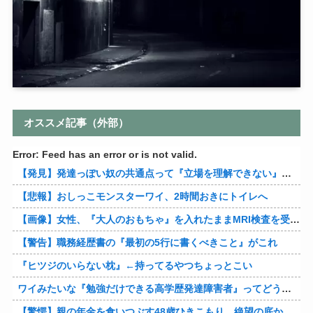
オススメ記事（外部）
Error: Feed has an error or is not valid.
【発見】発達っぽい奴の共通点って『立場を理解できない』だよな
【悲報】おしっこモンスターワイ、2時間おきにトイレへ
【画像】女性、『大人のおもちゃ』を入れたままMRI検査を受けた結果 →
【警告】職務経歴書の『最初の5行に書くべきこと』がこれ
『ヒツジのいらない枕』←持ってるやつちょっとこい
ワイみたいな『勉強だけできる高学歴発達障害者』ってどう生きたらいいんや？
【驚愕】親の年金を食いつぶす48歳ひきこもり…絶望の底から家族を救ったのは『障害基礎年金』だった