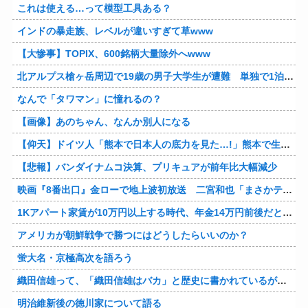
これは使える…って模型工具ある？
インドの暴走族、レベルが違いすぎて草www
【大惨事】TOPIX、600銘柄大量除外へwww
北アルプス槍ヶ岳周辺で19歳の男子大学生が遭難 単独で1泊2日の予定で入山も連絡取れず 警察が9日以降捜索予定
なんで「タワマン」に憧れるの？
【画像】あのちゃん、なんか別人になる
【仰天】ドイツ人「熊本で日本人の底力を見た…!」熊本で生まれて初めて震度7の大地震を経験したドイツ人。直後、日本人たちの行動に衝撃を受けてしまう…
【悲報】バンダイナムコ決算、プリキュアが前年比大幅減少
映画『8番出口』金ローで地上波初放送 二宮和也「まさかテレビにまで迷い込んでしまうとは」
1Kアパート家賃が10万円以上する時代、年金14万円前後だと賃貸の人は無理じゃね？
アメリカが朝鮮戦争で勝つにはどうしたらいいのか？
蛍大名・京極高次を語ろう
織田信雄って、「織田信雄はバカ」と歴史に書かれているが今まで家が残っているんでバカではないよな？
明治維新後の徳川家について語る