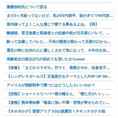
播磨赤松氏について語る
まだ3ヶ月経ってないけど、私が20代後半、彼がぎりで40代前半でＷ不倫中。計画している彼との二泊三日の旅行、早く行けるといいな♪
室内猫ってよくこんな感じで寝てる事あるよね。【再】
離婚後、育児放棄と既婚者との妊娠中絶が元旦那にバレて、養育費の支払いが止まった… 私が正社員で働くまで止めると言われてるけど、女として生きたいの。
酔って自爆してバレた… 子供の態度が変わって旦那の口から離婚って言葉が出て、急速に現実に引き戻されたっていうか、あー私本当にしちゃいけないことしてたんだなと思い知った。
震災の時に社内の人に優しくされて気になって、６年付き合った彼に別れを告げました。その時新たな好きな人に夢中で元彼はどうでもよく思えました。今ははっきり言って後悔してます…
高齢処女の彼女(27)の初めてを頂いたからwww
【画像】「まどか☆マギカ」巴マミ、美樹さやか、佐倉杏子エロすぎ放課後えんこーハメ撮りどぴゅどぴゅエチエチが最高すぎる❣
【シンデレラガールズ】百鬼夜行をテーマとしたPOP UP SHOPが東京・大阪にて開催
アメリカが朝鮮戦争で勝つにはどうしたらいいのか？
【悲報】ショートスリーパー堀大輔さん、「寝た方がいい」などと誹謗中傷され配信中に泣き出してしまう
【速報】熊本県知事「報道に強い不満・苦情が寄せられている」→TBSの報道特集がまさにそれな件他
【ネオポルテ】昏昏アリア３Dお披露目！チキンテカテカ他