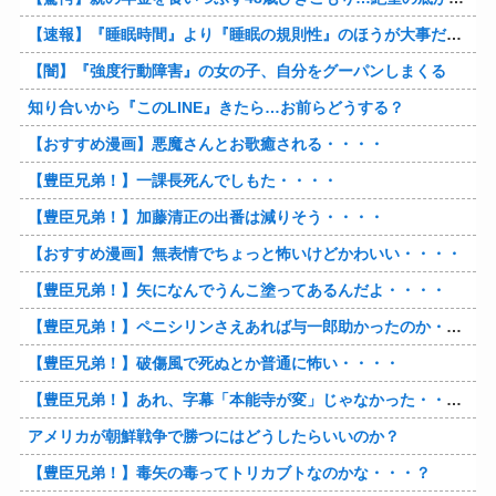
【速報】『睡眠時間』より『睡眠の規則性』のほうが大事だと判明
【闇】『強度行動障害』の女の子、自分をグーパンしまくる
知り合いから『このLINE』きたら…お前らどうする？
【おすすめ漫画】悪魔さんとお歌癒される・・・・
【豊臣兄弟！】一課長死んでしもた・・・・
【豊臣兄弟！】加藤清正の出番は減りそう・・・・
【おすすめ漫画】無表情でちょっと怖いけどかわいい・・・・
【豊臣兄弟！】矢になんでうんこ塗ってあるんだよ・・・・
【豊臣兄弟！】ペニシリンさえあれば与一郎助かったのか・・・？
【豊臣兄弟！】破傷風で死ぬとか普通に怖い・・・・
【豊臣兄弟！】あれ、字幕「本能寺が変」じゃなかった・・・？
アメリカが朝鮮戦争で勝つにはどうしたらいいのか？
【豊臣兄弟！】毒矢の毒ってトリカブトなのかな・・・？