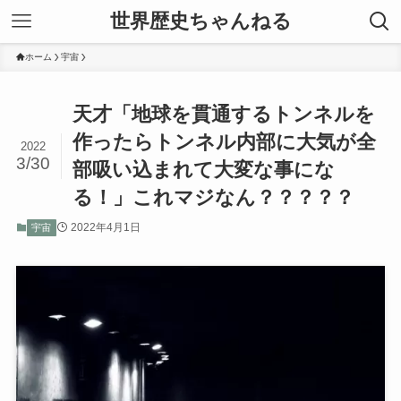
世界歴史ちゃんねる
ホーム
宇宙
天才「地球を貫通するトンネルを
作ったらトンネル内部に大気が全
2022
3/30
部吸い込まれて大変な事にな
る！」これマジなん？？？？？
2022年4月1日
宇宙