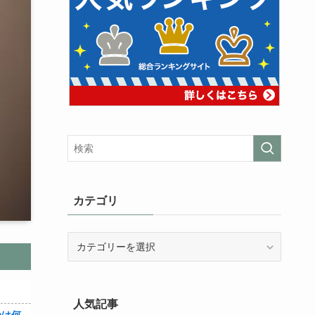
カテゴリ
カ
テ
ゴ
リ
人気記事
３～１５世紀に文明が発展しなかったのは何故か？