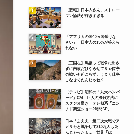
【悲報】日本人さん、ストロー
マン論法が好きすぎる
「アフリカの国40ヵ国挙げな
さい」←日本人の15%が答えら
れない
【三国志】馬謖って戦争に出さ
ずに内政だけやらせてりゃ街亭
の戦いも起こらず、うまく仕事
こなせてたんじゃね？
【テレビ】昭和の「丸大ハンバ
ーグ」CM 巨人の撮影方法に
スタジオ驚き テレ朝系「ニン
チド調査ショー2時間SP」
日本「ふええ…第二次大戦でア
メリカと戦争して310万人も死
んじゃったょ…」世界「は