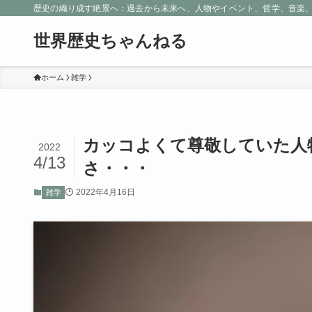
歴史の織り成す絶景へ：過去から未来へ、人物やイベント、哲学、音楽
世界歴史ちゃんねる
ホーム
雑学
カッコよくて尊敬していた人
2022
4/13
さ・・・
2022年4月16日
雑学