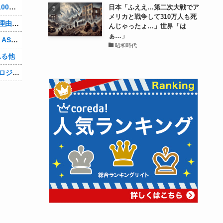
【朗報】Amazonで「GANTZ」が全巻100円他
日本「ふええ…第二次大戦でア
メリカと戦争して310万人も死
【悲報】人気チケットが1秒で完売する理由、こういうことだったｗｗｗｗ他
んじゃったょ…」世界「は
ぁ…」
【mekPark】由比河ひなみ、初ASMR！ASMRの伸び代あるよ他
昭和時代
れる他
【Vtuber】新世代VTuber事務所「ウラロジゲームカンパニー」より、ゲームの世界から“逆異世界転生”した5名が8月19日にデビュー！他