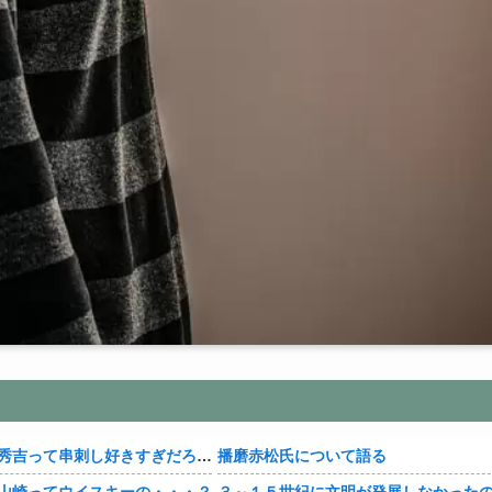
【豊臣兄弟！】秀吉って串刺し好きすぎだろ・・・？
播磨赤松氏について語る
山崎ってウイスキーの・・・？