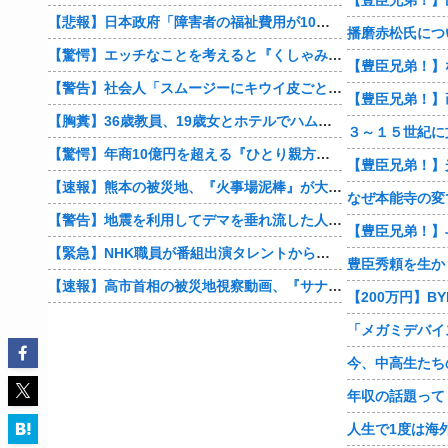
【悲報】日本政府「障害者の福祉費用が10年で2倍になったので抑制します」
播磨赤松氏につ
【驚愕】エッチなことを考えると『くしゃみ』が出る人、結構いると判明
【警告】社会人「スムージーにキウイ皮ごと入れよ。これ美容にいいんだよね〜」→ 結果…
【豊臣兄弟！】
【胸糞】36歳教員、19歳女とホテルでハムスター25匹を踏み潰すなどして逮捕
【驚愕】年商10億円を超える『ひとり親方』が激増 Mac miniを大量購入しAIを従業員に
【速報】熊本の被災地、『火事場泥棒』が大暴れ…
【警告】地震を利用してデマを垂れ流した人間、悲惨な末路を迎える…
【緊急】NHK職員が番組出演タレントから性被害 PTSDを発症し休職へ
豊臣秀頼を生か
【速報】高市首相の被災地視察動画、『サナのプロモーションビデオ』すぎて炎上
【200万円】B
年収の話題って