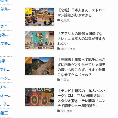
なぜ本能寺の変で織田信長の遺体（骨）は見つからなかったのか
【悲報】日本人さん、ストロー
マン論法が好きすぎる
近現代
べき？
「アフリカの国40ヵ国挙げな
【1/2】妻が不倫相手の子を産んだ。妻は私が知らないと思っている。遠方のため会うのは年に数回程度だが、今も不倫相手とは切れていない。そしてまもなく妻は不倫相手に会いに行く…
さい」←日本人の15%が答えら
まんさん「イキそうって言われたらなんて答えるのが一番いい？」
れない
南アフリカ
【三国志】馬謖って戦争に出さ
無欲な旦那に比べ 、彼は自信満々で野心家。ポジティブな彼に惹かれバイト後や休みの日に会うようになり、男女の関係になるまで時間はいらなかった… だが彼はただのバカだったｗ
ずに内政だけやらせてりゃ街亭
21歳の時に3歳年上の旦那と結婚した。でもその時まだ元彼のこと忘れられなくて、元彼の再アタックに負けて浮気しちゃって… でも結局ばれて旦那の辛そうな姿見て初めて後悔した…
の戦いも起こらず、うまく仕事
こなせてたんじゃね？
ジャンポケ斉藤の被害女性「バウムクーヘン売ったりTikTokライブしててムカついたから示談しなかった」
三国志
町のお弁当屋さん「申し訳ないが消費税1%になったらその分商品代を値上げするわ」 「うちも！」
【テレビ】昭和の「丸大ハンバ
【悲報】「コンビニ馬鹿にすんなよ」のオーナー夫婦、不起訴ｗｗｗｗｗｗｗｗ
ーグ」CM 巨人の撮影方法に
スタジオ驚き テレ朝系「ニン
【朗報】檜山沙耶(おさや)伝説のファン、子供ができたおさやへの正直な気持ちを語るｗ
チド調査ショー2時間SP」
歴史考察
辺野古転覆ﾀﾋ亡事故、学校法人同志社の第三者委員会が調査報告書を公表 … 安全配慮義務違反や安全管理に関する検証を妨げた組織風土の存在を指摘