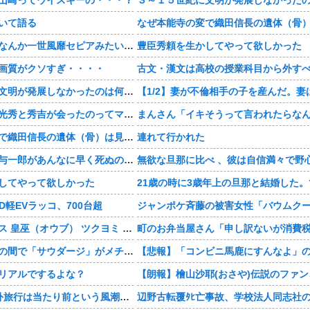
いて語る
【豊臣兄弟！】なんか一世風靡セピアみたいじゃね・・・？
豊臣秀頼を生かしてやって欲しかった
画質がクソすぎ・・・・
古文・漢文は高校の授業科目から外す
３～１５世紀に文明が発展しなかったのは何故か？
【豊臣兄弟！】光秀と秀吉が会ったのってマジ・・・？
なぜ本能寺の変で織田信長の遺体（骨）は見つからなかったのか
連れて行かれた
【豊臣兄弟！】与一郎があんなに早く死ぬの史実・・・？
してやって欲しかった
YD軽EVラッコ、700台超
「メガミデバイス 皇巫（オウブ） ツクヨミ レガリア」コトブキヤデビュー…
今、中高生たちの間で「サウダージ」がメチャ流行っているらしい
リアルでするよな？
人生で1度は海外旅行は当たり前という風潮www