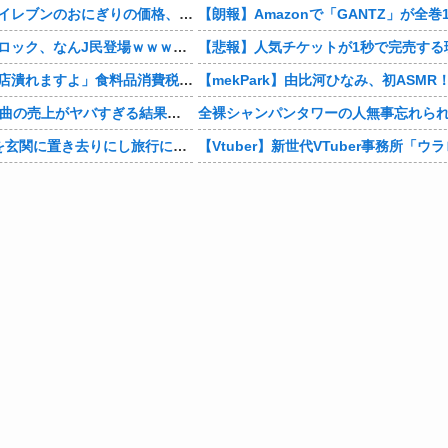
【悲報】セブンイレブンのおにぎりの価格、もはや限界を超える
【画像】ブルーロック、なんJ民登場ｗｗｗｗｗ
【社会】「飲食店潰れますよ」食料品消費税“1％減税”の中で上がる懸念 外食は10％で“9％”差に…一方で対象の弁当店でも悲痛な声「値下げできない…」
【速報】ME:I新曲の売上がヤバすぎる結果に・・・
全裸シャンパンタワーの人無事忘れら
【衝撃】0歳児を玄関に置き去りにし旅行に行く弟夫婦「旅行中、1ヶ月世話しろw」18年後に返せと言われ「お前らの子供、捨てたよ?」「は!?」