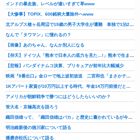
インドの暴走族、レベルが違いすぎて草www
【大惨事】TOPIX、600銘柄大量除外へwww
北アルプス槍ヶ岳周辺で19歳の男子大学生が遭難 単独で1泊2日の予定で入山も連絡取れず 警察が9日以降捜索予定
なんで「タワマン」に憧れるの？
【画像】あのちゃん、なんか別人になる
【仰天】ドイツ人「熊本で日本人の底力を見た…!」熊本で生まれて初めて震度7の大地震を経験したドイツ人。直後、日本人たちの行動に衝撃を受けてしまう…
【悲報】バンダイナムコ決算、プリキュアが前年比大幅減少
映画『8番出口』金ローで地上波初放送 二宮和也「まさかテレビにまで迷い込んでしまうとは」
1Kアパート家賃が10万円以上する時代、年金14万円前後だと賃貸の人は無理じゃね？
アメリカが朝鮮戦争で勝つにはどうしたらいいのか？
蛍大名・京極高次を語ろう
織田信雄って、「織田信雄はバカ」と歴史に書かれているが今まで家が残っているんでバカではないよな？
明治維新後の徳川家について語る
播磨赤松氏について語る