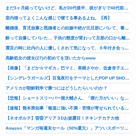
まだ3ヶ月経ってないけど、私が20代後半、彼がぎりで40代前半でＷ不倫中。計画している彼との二泊三日の旅行、早く行けるといいな♪
室内猫ってよくこんな感じで寝てる事あるよね。【再】
離婚後、育児放棄と既婚者との妊娠中絶が元旦那にバレて、養育費の支払いが止まった… 私が正社員で働くまで止めると言われてるけど、女として生きたいの。
酔って自爆してバレた… 子供の態度が変わって旦那の口から離婚って言葉が出て、急速に現実に引き戻されたっていうか、あー私本当にしちゃいけないことしてたんだなと思い知った。
震災の時に社内の人に優しくされて気になって、６年付き合った彼に別れを告げました。その時新たな好きな人に夢中で元彼はどうでもよく思えました。今ははっきり言って後悔してます…
高齢処女の彼女(27)の初めてを頂いたからwww
【画像】「まどか☆マギカ」巴マミ、美樹さやか、佐倉杏子エロすぎ放課後えんこーハメ撮りどぴゅどぴゅエチエチが最高すぎる❣
【シンデレラガールズ】百鬼夜行をテーマとしたPOP UP SHOPが東京・大阪にて開催
アメリカが朝鮮戦争で勝つにはどうしたらいいのか？
【悲報】ショートスリーパー堀大輔さん、「寝た方がいい」などと誹謗中傷され配信中に泣き出してしまう
【速報】熊本県知事「報道に強い不満・苦情が寄せられている」→TBSの報道特集がまさにそれな件他
【ネオポルテ】昏昏アリア３Dお披露目！チキンテカテカ他
Amazon「マンガ毎週末セール（50%還元）」アツいスポーツマンガ祭り最終日到来！！！他