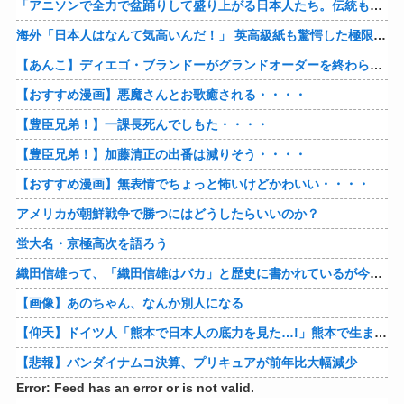
「アニソンで全力で盆踊りして盛り上がる日本人たち。伝統もオタクもこの熱量、素晴らしい」→女さんブチギレ「これを見て『日本の品格が落ちた』と思いま…
海外「日本人はなんて気高いんだ！」 英高級紙も驚愕した極限の中の日本人の姿に世界が衝撃
【あんこ】ディエゴ・ブランドーがグランドオーダーを終わらせるようです【FGO二部】 第１６６話
【おすすめ漫画】悪魔さんとお歌癒される・・・・
【豊臣兄弟！】一課長死んでしもた・・・・
【豊臣兄弟！】加藤清正の出番は減りそう・・・・
【おすすめ漫画】無表情でちょっと怖いけどかわいい・・・・
アメリカが朝鮮戦争で勝つにはどうしたらいいのか？
蛍大名・京極高次を語ろう
織田信雄って、「織田信雄はバカ」と歴史に書かれているが今まで家が残っているんでバカではないよな？
【画像】あのちゃん、なんか別人になる
【仰天】ドイツ人「熊本で日本人の底力を見た…!」熊本で生まれて初めて震度7の大地震を経験したドイツ人。直後、日本人たちの行動に衝撃を受けてしまう…
【悲報】バンダイナムコ決算、プリキュアが前年比大幅減少
Error: Feed has an error or is not valid.