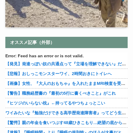
オススメ記事（外部）
Error: Feed has an error or is not valid.
【発見】発達っぽい奴の共通点って『立場を理解できない』だよな
【悲報】おしっこモンスターワイ、2時間おきにトイレへ
【画像】女性、『大人のおもちゃ』を入れたままMRI検査を受けた結果 →
【警告】職務経歴書の『最初の5行に書くべきこと』がこれ
『ヒツジのいらない枕』←持ってるやつちょっとこい
ワイみたいな『勉強だけできる高学歴発達障害者』ってどう生きたらいいんや？
【驚愕】親の年金を食いつぶす48歳ひきこもり…絶望の底から家族を救ったのは『障害基礎年金』だった
【速報】『睡眠時間』より『睡眠の規則性』のほうが大事だと判明