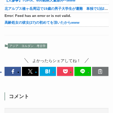
【大惨事】TOPIX、600銘柄大量除外へwww
北アルプス槍ヶ岳周辺で19歳の男子大学生が遭難 単独で1泊2日の予定で入山も連絡取れず 警察が9日以降捜索予定
Error: Feed has an error or is not valid.
高齢処女の彼女(27)の初めてを頂いたからwww
アジア
ヨルダン
考古学
よかったらシェアしてね！
コメント