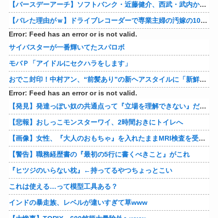
【バースデーアーチ】ソフトバンク・近藤健介、西武・武内から第24号先制ソロホームラン！！！！！！！！！！！！！【西武対ソフトバンク20回戦】
【バレた理由がｗ】ドライブレコーダーで専業主婦の汚嫁の10年越し不倫発覚！制裁の詳細がコレｗｗｗｗｗ 他
Error: Feed has an error or is not valid.
サイバスターが一番輝いてたスパロボ
モバＰ「アイドルにセクハラをします」
おでこ封印！中村アン、“前髪あり”の新ヘアスタイルに「新鮮でたまらん」の声【画像】
Error: Feed has an error or is not valid.
【発見】発達っぽい奴の共通点って『立場を理解できない』だよな
【悲報】おしっこモンスターワイ、2時間おきにトイレへ
【画像】女性、『大人のおもちゃ』を入れたままMRI検査を受けた結果 →
【警告】職務経歴書の『最初の5行に書くべきこと』がこれ
『ヒツジのいらない枕』←持ってるやつちょっとこい
これは使える…って模型工具ある？
インドの暴走族、レベルが違いすぎて草www