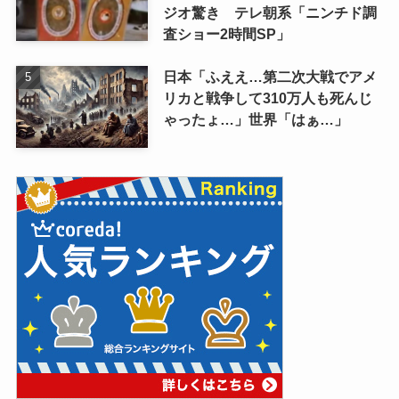
ジオ驚き テレ朝系「ニンチド調
査ショー2時間SP」
日本「ふええ…第二次大戦でアメ
リカと戦争して310万人も死んじ
ゃったょ…」世界「はぁ…」