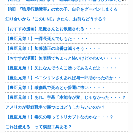
【闇】『強度行動障害』の女の子、自分をグーパンしまくる
知り合いから『このLINE』きたら…お前らどうする？
【おすすめ漫画】悪魔さんとお歌癒される・・・・
【豊臣兄弟！】一課長死んでしもた・・・・
【豊臣兄弟！】加藤清正の出番は減りそう・・・・
【おすすめ漫画】無表情でちょっと怖いけどかわいい・・・・
【豊臣兄弟！】矢になんでうんこ塗ってあるんだよ・・・・
【豊臣兄弟！】ペニシリンさえあれば与一郎助かったのか・・・？
【豊臣兄弟！】破傷風で死ぬとか普通に怖い・・・・
【豊臣兄弟！】あれ、字幕「本能寺が変」じゃなかった・・・？
アメリカが朝鮮戦争で勝つにはどうしたらいいのか？
【豊臣兄弟！】毒矢の毒ってトリカブトなのかな・・・？
これは使える…って模型工具ある？