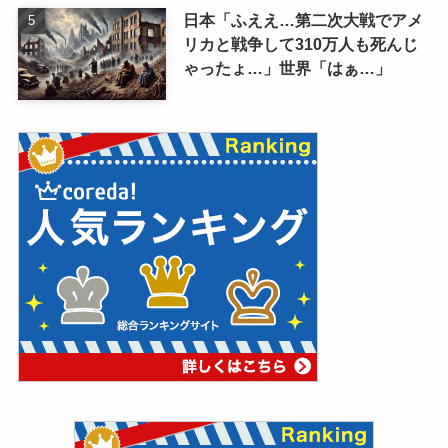
日本「ふええ…第二次大戦でアメ
リカと戦争して310万人も死んじ
ゃったょ…」世界「はぁ…」