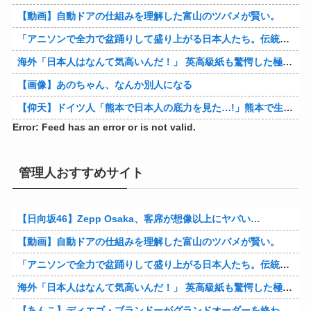
【動画】自動ドアの仕組みを理解した富山のツバメが賢い。
「アニソンで全力で盆踊りして盛り上がる日本人たち。伝統もオタクもこの熱量、素晴らしい」→女さんブチギレ「これを見て『日本の品格が落ちた』と思いま…
海外「日本人はなんて気高いんだ！」 英高級紙も驚愕した極限の中の日本人の姿に世界が衝撃
【画像】あのちゃん、なんか別人になる
【仰天】ドイツ人「熊本で日本人の底力を見た…!」熊本で生まれて初めて震度7の大地震を経験したドイツ人。直後、日本人たちの行動に衝撃を受けてしまう…
Error: Feed has an error or is not valid.
管理人おすすめサイト
【日向坂46】Zepp Osaka、客席が想像以上にヤバい…
【動画】自動ドアの仕組みを理解した富山のツバメが賢い。
「アニソンで全力で盆踊りして盛り上がる日本人たち。伝統もオタクもこの熱量、素晴らしい」→女さんブチギレ「これを見て『日本の品格が落ちた』と思いま…
海外「日本人はなんて気高いんだ！」 英高級紙も驚愕した極限の中の日本人の姿に世界が衝撃
【あんこ】ディエゴ・ブランドーがグランドオーダーを終わらせるようです【FGO二部】 第１６６話