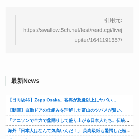
引用元:
https://swallow.5ch.net/test/read.cgi/livej
upiter/1641191657/
最新News
【日向坂46】Zepp Osaka、客席が想像以上にヤバい…
【動画】自動ドアの仕組みを理解した富山のツバメが賢い。
「アニソンで全力で盆踊りして盛り上がる日本人たち。伝統もオタクもこの熱量、素晴らしい」→女さんブチギレ「これを見て『日本の品格が落ちた』と思いま…
海外「日本人はなんて気高いんだ！」 英高級紙も驚愕した極限の中の日本人の姿に世界が衝撃