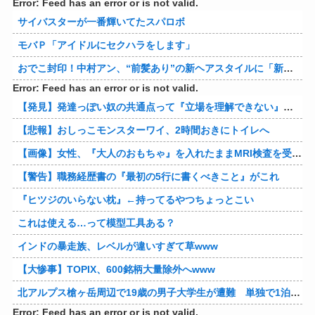
Error: Feed has an error or is not valid.
サイバスターが一番輝いてたスパロボ
モバＰ「アイドルにセクハラをします」
おでこ封印！中村アン、“前髪あり”の新ヘアスタイルに「新鮮でたまらん」の声【画像】
Error: Feed has an error or is not valid.
【発見】発達っぽい奴の共通点って『立場を理解できない』だよな
【悲報】おしっこモンスターワイ、2時間おきにトイレへ
【画像】女性、『大人のおもちゃ』を入れたままMRI検査を受けた結果 →
【警告】職務経歴書の『最初の5行に書くべきこと』がこれ
『ヒツジのいらない枕』←持ってるやつちょっとこい
これは使える…って模型工具ある？
インドの暴走族、レベルが違いすぎて草www
【大惨事】TOPIX、600銘柄大量除外へwww
北アルプス槍ヶ岳周辺で19歳の男子大学生が遭難 単独で1泊2日の予定で入山も連絡取れず 警察が9日以降捜索予定
Error: Feed has an error or is not valid.