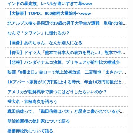
インドの暴走族、レベルが違いすぎて草www
【大惨事】TOPIX、600銘柄大量除外へwww
北アルプス槍ヶ岳周辺で19歳の男子大学生が遭難 単独で1泊2日の予定で入山も連絡取れず 警察が9日以降捜索予定
なんで「タワマン」に憧れるの？
【画像】あのちゃん、なんか別人になる
【仰天】ドイツ人「熊本で日本人の底力を見た…!」熊本で生まれて初めて震度7の大地震を経験したドイツ人。直後、日本人たちの行動に衝撃を受けてしまう…
【悲報】バンダイナムコ決算、プリキュアが前年比大幅減少
映画『8番出口』金ローで地上波初放送 二宮和也「まさかテレビにまで迷い込んでしまうとは」
1Kアパート家賃が10万円以上する時代、年金14万円前後だと賃貸の人は無理じゃね？
アメリカが朝鮮戦争で勝つにはどうしたらいいのか？
蛍大名・京極高次を語ろう
織田信雄って、「織田信雄はバカ」と歴史に書かれているが今まで家が残っているんでバカではないよな？
明治維新後の徳川家について語る
播磨赤松氏について語る