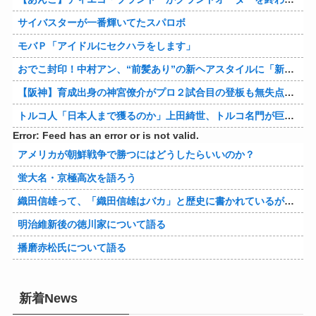
サイバスターが一番輝いてたスパロボ
モバＰ「アイドルにセクハラをします」
おでこ封印！中村アン、“前髪あり”の新ヘアスタイルに「新鮮でたまらん」の声【画像】
【阪神】育成出身の神宮僚介がプロ２試合目の登板も無失点 ボスラーを三振に ピンチで抑えた
トルコ人「日本人まで獲るのか」上田綺世、トルコ名門が巨額の正式オファー！現地サポが騒然！【海外の反応】
Error: Feed has an error or is not valid.
アメリカが朝鮮戦争で勝つにはどうしたらいいのか？
蛍大名・京極高次を語ろう
織田信雄って、「織田信雄はバカ」と歴史に書かれているが今まで家が残っているんでバカではないよな？
明治維新後の徳川家について語る
播磨赤松氏について語る
新着News