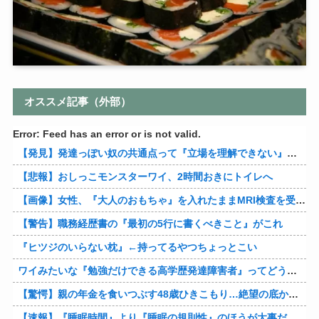
オススメ記事（外部）
Error: Feed has an error or is not valid.
【発見】発達っぽい奴の共通点って『立場を理解できない』だよな
【悲報】おしっこモンスターワイ、2時間おきにトイレへ
【画像】女性、『大人のおもちゃ』を入れたままMRI検査を受けた結果 →
【警告】職務経歴書の『最初の5行に書くべきこと』がこれ
『ヒツジのいらない枕』←持ってるやつちょっとこい
ワイみたいな『勉強だけできる高学歴発達障害者』ってどう生きたらいいんや？
【驚愕】親の年金を食いつぶす48歳ひきこもり…絶望の底から家族を救ったのは『障害基礎年金』だった
【速報】『睡眠時間』より『睡眠の規則性』のほうが大事だと判明