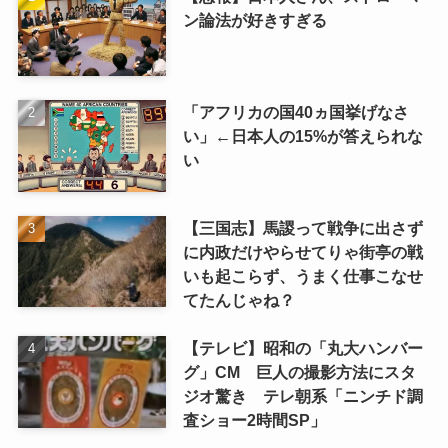
ン論法が好きすぎる
「アフリカの国40ヵ国挙げなさ
い」←日本人の15%が答えられな
い
【三国志】馬謖って戦争に出さず
に内政だけやらせてりゃ街亭の戦
いも起こらず、うまく仕事こなせ
てたんじゃね？
【テレビ】昭和の「丸大ハンバー
グ」CM 巨人の撮影方法にスタ
ジオ驚き テレ朝系「ニンチド調
査ショー2時間SP」