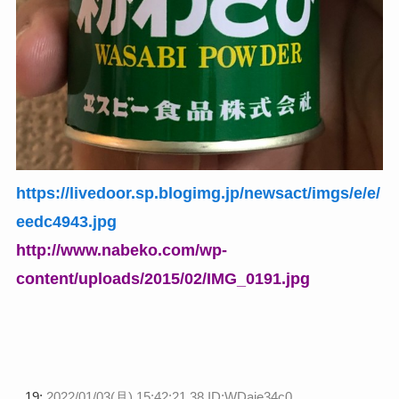
https://livedoor.sp.blogimg.jp/newsact/imgs/e/e/
eedc4943.jpg
http://www.nabeko.com/wp-
content/uploads/2015/02/IMG_0191.jpg
19:
2022/01/03(月) 15:42:21.38 ID:WDaje34c0