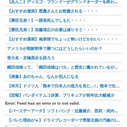
【あんこ】ディエゴ・ブランドーがグランドオーダーを終わらせるようです【FGO二部】 第１６６話
【おすすめ漫画】悪魔さんとお歌癒される・・・・
【豊臣兄弟！】一課長死んでしもた・・・・
【豊臣兄弟！】加藤清正の出番は減りそう・・・・
【おすすめ漫画】無表情でちょっと怖いけどかわいい・・・・
アメリカが朝鮮戦争で勝つにはどうしたらいいのか？
蛍大名・京極高次を語ろう
織田信雄って、「織田信雄はバカ」と歴史に書かれているが今まで家が残っているんでバカではないよな？
【画像】あのちゃん、なんか別人になる
【仰天】ドイツ人「熊本で日本人の底力を見た…!」熊本で生まれて初めて震度7の大地震を経験したドイツ人。直後、日本人たちの行動に衝撃を受けてしまう…
【悲報】バンダイナムコ決算、プリキュアが前年比大幅減少
Error: Feed has an error or is not valid.
【バースデーアーチ】ソフトバンク・近藤健介、西武・武内から第24号先制ソロホームラン！！！！！！！！！！！！！【西武対ソフトバンク20回戦】
【バレた理由がｗ】ドライブレコーダーで専業主婦の汚嫁の10年越し不倫発覚！制裁の詳細がコレｗｗｗｗｗ 他