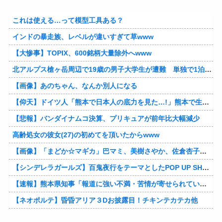
これは使える…って模型工具ある？
インドの暴走族、レベルが違いすぎて草www
【大惨事】TOPIX、600銘柄大量除外へwww
北アルプス槍ヶ岳周辺で19歳の男子大学生が遭難 単独で1泊2日の予定で入山も連絡取れず 警察が9日以降捜索予定
【画像】あのちゃん、なんか別人になる
【仰天】ドイツ人「熊本で日本人の底力を見た…!」熊本で生まれて初めて震度7の大地震を経験したドイツ人。直後、日本人たちの行動に衝撃を受けてしまう…
【悲報】バンダイナムコ決算、プリキュアが前年比大幅減少
高齢処女の彼女(27)の初めてを頂いたからwww
【画像】「まどか☆マギカ」巴マミ、美樹さやか、佐倉杏子エロすぎ放課後えんこーハメ撮りどぴゅどぴゅエチエチが最高すぎる❣
【シンデレラガールズ】百鬼夜行をテーマとしたPOP UP SHOPが東京・大阪にて開催
【速報】熊本県知事「報道に強い不満・苦情が寄せられている」→TBSの報道特集がまさにそれな件他
【ネオポルテ】昏昏アリア３Dお披露目！チキンテカテカ他