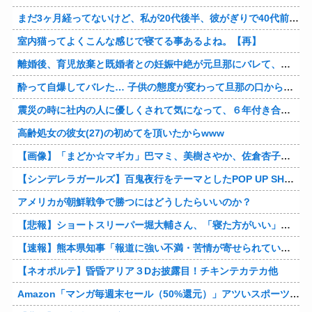
まだ3ヶ月経ってないけど、私が20代後半、彼がぎりで40代前半でＷ不倫中。計画している彼との二泊三日の旅行、早く行けるといいな♪
室内猫ってよくこんな感じで寝てる事あるよね。【再】
離婚後、育児放棄と既婚者との妊娠中絶が元旦那にバレて、養育費の支払いが止まった… 私が正社員で働くまで止めると言われてるけど、女として生きたいの。
酔って自爆してバレた… 子供の態度が変わって旦那の口から離婚って言葉が出て、急速に現実に引き戻されたっていうか、あー私本当にしちゃいけないことしてたんだなと思い知った。
震災の時に社内の人に優しくされて気になって、６年付き合った彼に別れを告げました。その時新たな好きな人に夢中で元彼はどうでもよく思えました。今ははっきり言って後悔してます…
高齢処女の彼女(27)の初めてを頂いたからwww
【画像】「まどか☆マギカ」巴マミ、美樹さやか、佐倉杏子エロすぎ放課後えんこーハメ撮りどぴゅどぴゅエチエチが最高すぎる❣
【シンデレラガールズ】百鬼夜行をテーマとしたPOP UP SHOPが東京・大阪にて開催
アメリカが朝鮮戦争で勝つにはどうしたらいいのか？
【悲報】ショートスリーパー堀大輔さん、「寝た方がいい」などと誹謗中傷され配信中に泣き出してしまう
【速報】熊本県知事「報道に強い不満・苦情が寄せられている」→TBSの報道特集がまさにそれな件他
【ネオポルテ】昏昏アリア３Dお披露目！チキンテカテカ他
Amazon「マンガ毎週末セール（50%還元）」アツいスポーツマンガ祭り最終日到来！！！他