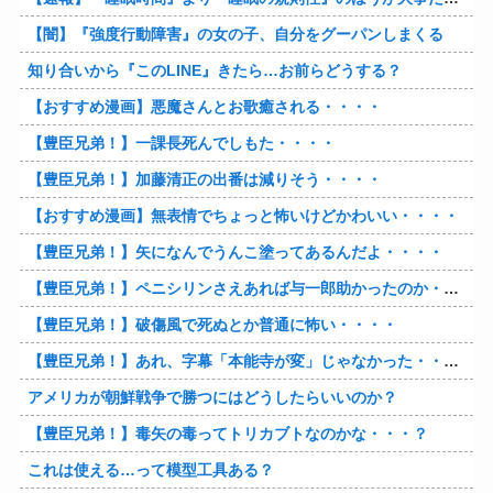
【闇】『強度行動障害』の女の子、自分をグーパンしまくる
知り合いから『このLINE』きたら…お前らどうする？
【おすすめ漫画】悪魔さんとお歌癒される・・・・
【豊臣兄弟！】一課長死んでしもた・・・・
【豊臣兄弟！】加藤清正の出番は減りそう・・・・
【おすすめ漫画】無表情でちょっと怖いけどかわいい・・・・
【豊臣兄弟！】矢になんでうんこ塗ってあるんだよ・・・・
【豊臣兄弟！】ペニシリンさえあれば与一郎助かったのか・・・？
【豊臣兄弟！】破傷風で死ぬとか普通に怖い・・・・
【豊臣兄弟！】あれ、字幕「本能寺が変」じゃなかった・・・？
アメリカが朝鮮戦争で勝つにはどうしたらいいのか？
【豊臣兄弟！】毒矢の毒ってトリカブトなのかな・・・？
これは使える…って模型工具ある？