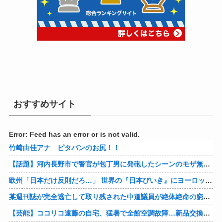
おすすめサイト
Error: Feed has an error or is not valid.
竹﨑由佳アナ ピタパンのお尻！！
【話題】河内長野市で警官が包丁男に発砲したシーンのモザ無し映像が公開される。
欧州「日本だけ反則だろ…」 世界の『日本びいき』にヨーロッパ全土から不満の声
某週刊誌が完全逃亡して取り残された中道議員が絶体絶命の窮地、「今度は宏池会に矛先を向けたか……」と節操の無さに呆れる人が続出
【芸能】ココリコ遠藤の自宅、猛暑で全館空調故障…新品交換費300万円…高額費用に「高すぎる」