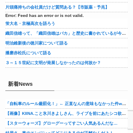
片頭痛持ちの会社員だけど質問ある？【市販薬・予兆】
Error: Feed has an error or is not valid.
蛍大名・京極高次を語ろう
織田信雄って、「織田信雄はバカ」と歴史に書かれているが今まで家が残っているんでバカではないよな？
明治維新後の徳川家について語る
播磨赤松氏について語る
３～１５世紀に文明が発展しなかったのは何故か？
新着News
「自転車のルール厳罰化！」← 正直なんの意味もなかった件www
【画像】KIINA.こと氷川きよしさん、ライブを前にあたシコ欲全開www
【スターウォーズ】グローグーってすごい人気あるんだな…
結局さ、車のエンジンってどこにあるのが正解なんだよ！