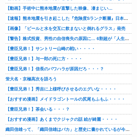
【動画】手術中に熊本地震が直撃した映像、凄まじい…
【速報】熊本地震を引き起こした『危険度Sランク断層』日本のド真ん中に10カ所もあると判明
【画像】「ビールと水を交互に飲まないと倒れるグラス」発売
【警告】株式投資、男性の自信喪失の原因に… 6割超が「人生の敗者」自認
【豊臣兄弟！】サントリー山崎の戦い・・・・
【豊臣兄弟！】与一郎の死に方・・・・
【豊臣兄弟！】信長のパワハラが原因だろ・・・？
蛍大名・京極高次を語ろう
【豊臣兄弟！】秀吉に上様呼びさせるのエグいな・・・・
【おすすめ漫画】メイドラゴントールの尻尾もふもふ・・・・
【豊臣兄弟！】茶会いる・・・？
【おすすめ漫画】あくまでクジャクの話 絵が綺麗・・・・
織田信雄って、「織田信雄はバカ」と歴史に書かれているが今まで家が残っているんでバカではないよな？