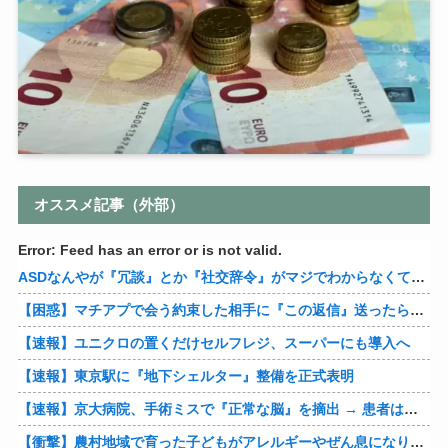
オススメ記事（外部）
Error: Feed has an error or is not valid.
ASDなんやが『冗談』とか『社交辞令』がマジでわからなくて怖い
【困惑】マチアプで会う約束した相手に『この返信』送ったらブロックされたんやが…
【速報】ユニクロの置くだけセルフレジ、スーパーにも導入へ
【速報】東京駅に『地下シェルター』整備を正式表明
【速報】京大病院、手術ミスで『正常な脳』を摘出 → 患者は自発呼吸不可能な植物状態に
【衝撃】農村地域で育った子どもがアレルギーやぜん息になりにくい『農場効果』を引き起こす細菌が判明