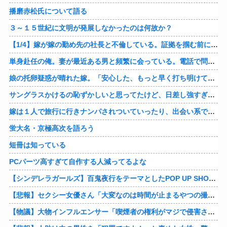
播磨赤松氏について語る
３～１５世紀に文明が発展しなかったのは何故か？
【1/4】嫁が嫁の勤め先の社長と不倫している。証拠を掴む前に嫁から離婚を切り出されたので、ハッタリかまして証拠を握っているフリしたら、向こうから示談話を振ってきたｗ
単身赴任の俺。妻が最近ある男と頻繁に会っている。電話で問い詰めた。「好きなのはアナタ、でも会えないのがツライ、寂しいから・・・」妻は、その男と不倫関係に発展した様だ…
娘の托卵疑惑が晴れた嫁。「安心した、もっと早く打ち明けて鑑定しておけばよかった」と。そして「今度こそ家族三人で幸せになりたい」と言い出した！！ごめんこうむるわｗｗ
サングラスかけるの恥ずかしいと思ってたけど、日差し強すぎてサングラスかけ始めたわ
嫁は１人で旅行に行きナンパされついていったり、出会い系で知り合った男と会ったりした。しかも酔っていて避妊もしてなかった。そしてやはり自分には夫しかいないと思ったんだとｗ
蛍大名・京極高次を語ろう
短冊は知っている
PCパーツ高すぎて自作する人減ってるよな
【シンデレラガールズ】百鬼夜行をテーマとしたPOP UP SHOPが東京・大阪にて開催
【悲報】セクシー女優さん「大変なのは時間が止まるやつの撮影」←ばらしてしまうｗ
【物議】大物インフルエンサー「喫煙者の権利がマジで侵害されてる。いくら税金払ってるんだ」他