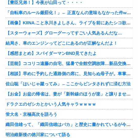
【豊臣兄弟！】今夜が山田って・・・・
「自転車のルール厳罰化！」← 正直なんの意味もなかった件www
【画像】KIINA.こと氷川きよしさん、ライブを前にあたシコ欲全開www
【スターウォーズ】グローグーってすごい人気あるんだな…
結局さ、車のエンジンってどこにあるのが正解なんだよ！
【感想まとめ】スパイダーマンBND見てきたよ
【芸能】ココリコ遠藤の自宅、猛暑で全館空調故障…新品交換費300万円…高額費用に「高すぎる」
【相談】早めに予約した通路側の席に、見知らぬ母子が。車掌の呼びかけにも「目を閉じて無視」して居座られました。無理やり奪われた席は、結局“やったもん勝ち”になってしまうのでしょうか？
佐山聡「はいじゃ蹴ってみ」←ここからビンタされずに済む方法
【お金】お盆の帰省は、妻が「新幹線のほうが楽」と譲りません。東京から大阪まで家族4人だと往復「10万円」近くかかるため、私は車で節約したいのですが、実際の費用はどれくらい違うのでしょうか？
ドラクエのゼシカとかいう人気キャラｗｗｗｗ
蛍大名・京極高次を語ろう
織田信雄って、「織田信雄はバカ」と歴史に書かれているが今まで家が残っているんでバカではないよな？
明治維新後の徳川家について語る