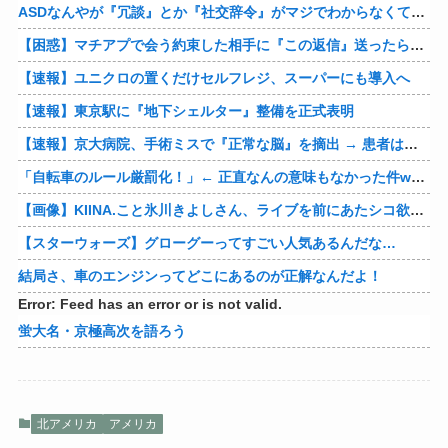
ASDなんやが『冗談』とか『社交辞令』がマジでわからなくて怖い
【困惑】マチアプで会う約束した相手に『この返信』送ったらブロックされたんやが…
【速報】ユニクロの置くだけセルフレジ、スーパーにも導入へ
【速報】東京駅に『地下シェルター』整備を正式表明
【速報】京大病院、手術ミスで『正常な脳』を摘出 → 患者は自発呼吸不可能な植物状態に
「自転車のルール厳罰化！」← 正直なんの意味もなかった件www
【画像】KIINA.こと氷川きよしさん、ライブを前にあたシコ欲全開www
【スターウォーズ】グローグーってすごい人気あるんだな…
結局さ、車のエンジンってどこにあるのが正解なんだよ！
Error: Feed has an error or is not valid.
蛍大名・京極高次を語ろう
北アメリカ
アメリカ