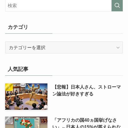
カテゴリ
カ
テ
ゴ
リ
人気記事
【悲報】日本人さん、ストローマ
ン論法が好きすぎる
「アフリカの国40ヵ国挙げなさ
い」←日本人の15%が答えられな