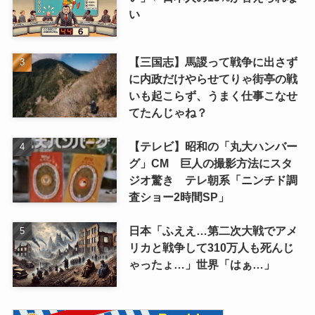
い
【三国志】馬謖って戦争に出さず
に内政だけやらせてりゃ街亭の戦
いも起こらず、うまく仕事こなせ
てたんじゃね？
【テレビ】昭和の「丸大ハンバー
グ」CM 巨人の撮影方法にスタ
ジオ驚き テレ朝系「ニンチド調
査ショー2時間SP」
日本「ふええ…第二次大戦でアメ
リカと戦争して310万人も死んじ
ゃったょ…」世界「はぁ…」