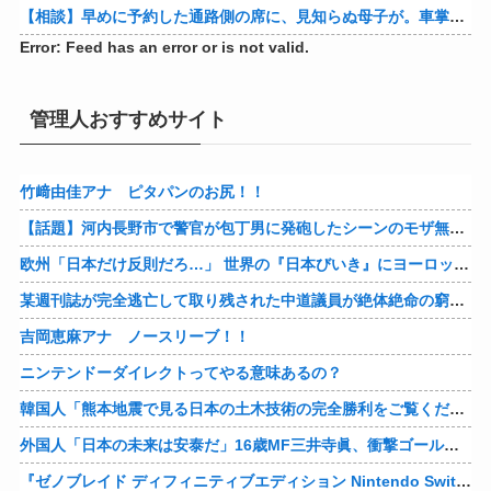
【相談】早めに予約した通路側の席に、見知らぬ母子が。車掌の呼びかけにも「目を閉じて無視」して居座られました。無理やり奪われた席は、結局“やったもん勝ち”になってしまうのでしょうか？
Error: Feed has an error or is not valid.
管理人おすすめサイト
竹﨑由佳アナ ピタパンのお尻！！
【話題】河内長野市で警官が包丁男に発砲したシーンのモザ無し映像が公開される。
欧州「日本だけ反則だろ…」 世界の『日本びいき』にヨーロッパ全土から不満の声
某週刊誌が完全逃亡して取り残された中道議員が絶体絶命の窮地、「今度は宏池会に矛先を向けたか……」と節操の無さに呆れる人が続出
吉岡恵麻アナ ノースリーブ！！
ニンテンドーダイレクトってやる意味あるの？
韓国人「熊本地震で見る日本の土木技術の完全勝利をご覧ください」→「これはすごいわ」「こういうのを見ると日本人は何か適当に作る感じがしない・・・」「あれがまさに経験値である」
外国人「日本の未来は安泰だ」16歳MF三井寺眞、衝撃ゴール！久保建英超え歴代2位の記録！3得点に絡む活躍で海外絶賛！【海外の反応】
『ゼノブレイド ディフィニティブエディション Nintendo Switch 2 Edition』3,713 本