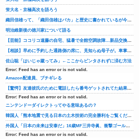
蛍大名・京極高次を語ろう
織田信雄って、「織田信雄はバカ」と歴史に書かれているが今まで家が残っているんでバカではないよな？
明治維新後の徳川家について語る
【芸能】ココリコ遠藤の自宅、猛暑で全館空調故障…新品交換費300万円…高額費用に「高すぎる」
【相談】早めに予約した通路側の席に、見知らぬ母子が。車掌の呼びかけにも「目を閉じて無視」して居座られました。無理やり奪われた席は、結局“やったもん勝ち”になってしまうのでしょうか？
佐山聡「はいじゃ蹴ってみ」←ここからビンタされずに済む方法
Error: Feed has an error or is not valid.
Amazon配達員、ブチギレる
【驚愕】友達彼氏のために電話したら番号ゲットされてた結果ｗｗｗｗ 他
Error: Feed has an error or is not valid.
ニンテンドーダイレクトってやる意味あるの？
韓国人「熊本地震で見る日本の土木技術の完全勝利をご覧ください」→「これはすごいわ」「こういうのを見ると日本人は何か適当に作る感じがしない・・・」「あれがまさに経験値である」
外国人「日本の未来は安泰だ」16歳MF三井寺眞、衝撃ゴール！久保建英超え歴代2位の記録！3得点に絡む活躍で海外絶賛！【海外の反応】
Error: Feed has an error or is not valid.