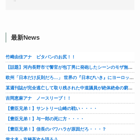
最新News
竹﨑由佳アナ ピタパンのお尻！！
【話題】河内長野市で警官が包丁男に発砲したシーンのモザ無し映像が公開される。
欧州「日本だけ反則だろ…」 世界の『日本びいき』にヨーロッパ全土から不満の声
某週刊誌が完全逃亡して取り残された中道議員が絶体絶命の窮地、「今度は宏池会に矛先を向けたか……」と節操の無さに呆れる人が続出
吉岡恵麻アナ ノースリーブ！！
【豊臣兄弟！】サントリー山崎の戦い・・・・
【豊臣兄弟！】与一郎の死に方・・・・
【豊臣兄弟！】信長のパワハラが原因だろ・・・？
蛍大名・京極高次を語ろう