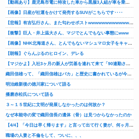
【動画あり】鹿児島市電に特攻した車から黒服3人組が車を乗り捨てて逃走
【画像】日産が社運をかけて発売するSUVがこちらです‥‥
【悲報】有吉弘行さん、また匂わせポストwwwwwwwwwwwwwwww
【衝撃】巨人・井上温大さん、マジでとんでもない事態にwww
【画像】NHK北海道さん、とんでもないマシュマロ女子をキャスターに起用してしまうwwwwwwww
【朗報】ぐらんぶるのヒロイン、デレる
【マジかよ】入社3ヶ月の新人が労基を連れて来て「90連勤させられました」「労働基準法違反です」→俺「彼は30連休中ですが?」
織田信雄って、「織田信雄はバカ」と歴史に書かれているが今まで家が残っているんでバカではないよな？
明治維新後の徳川家について語る
播磨赤松氏について語る
３～１５世紀に文明が発展しなかったのは何故か？
なぜ本能寺の変で織田信長の遺体（骨）は見つからなかったのか
【4/4】「今日は早く帰ります」と言って出て行く妻が、何ヶ月ぶりだろう、見送る私に振り返って手を振っている。罪のなせる気持ちの表れなのか。今日の午後調査員から連絡が入る…
職場の人妻と不倫をして、ついに、、、