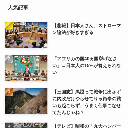
リ
人気記事
【悲報】日本人さん、ストローマ
ン論法が好きすぎる
「アフリカの国40ヵ国挙げなさ
い」←日本人の15%が答えられな
い
【三国志】馬謖って戦争に出さず
に内政だけやらせてりゃ街亭の戦
いも起こらず、うまく仕事こなせ
てたんじゃね？
【テレビ】昭和の「丸大ハンバー