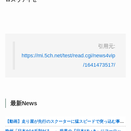
引用元:
https://mi.5ch.net/test/read.cgi/news4vip
/1641473517/
最新News
【動画】走り屋が先行のスクーターに猛スピードで突っ込む事故。
欧州「日本だけ反則だろ…」 世界の『日本びいき』にヨーロッパ全土から不満の声