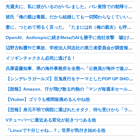
先週夫に、私に彼がいるのがバレました。バレ覚悟での朝帰りでしたが・・・ 私は意志を持って彼に抱かれました。その時にはもう結婚生活を終わりにする覚悟が出来ていました。
彼氏「俺の親は毒親。だから結婚しても一切関わらなくていい」私「うん」彼氏「そのかわり俺もお前の親と一切関わらない。結婚の挨拶にも行かない」私「えっ」
妻に、つとめて明るく言った。「たまにはB（俺の親友）も呼んで家で鍋でもしようか。」妻は箸を持つ手をブルブル震わせながら「何でBさんなの？」と。お前の浮気相手だからだよ！！
OpenAI、Anthropicに続きMetaのAIも勝手に他社攻撃 嘘ξけど何これ流行ってんの？
辺野古転覆ﾀﾋ亡事故、学校法人同志社の第三者委員会が調査報告書を公表 … 安全配慮義務違反や安全管理に関する検証を妨げた組織風土の存在を指摘
イソギンチャクさん必死に逃げる！
兵庫斎藤知事、県の海外事務所を全廃へ「公務員が海外で遊ぶためにあるだけ」
【シンデレラガールズ】百鬼夜行をテーマとしたPOP UP SHOPが東京・大阪にて開催
【朗報】Amazon、汗が飛び散る灼熱の「マンガ毎週末セール（50%還元）」を開催！他
【Vtuber】ゴリラも椎間板痛めるんやね他
【悲報】身元不明で病院に運ばれたオタク、待ち受けから「ラブライブ」と呼ばれるｗｗｗｗ他
Vチューバーに最近ある変化が起きつつある他
「Linuxで十分じゃね…？」世界が気付き始める他