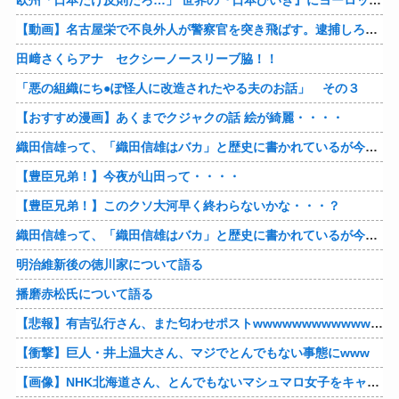
【動画】名古屋栄で不良外人が警察官を突き飛ばす。逮捕しろやｗｗｗ
田﨑さくらアナ セクシーノースリーブ脇！！
「悪の組織にち●ぽ怪人に改造されたやる夫のお話」 その３
【おすすめ漫画】あくまでクジャクの話 絵が綺麗・・・・
織田信雄って、「織田信雄はバカ」と歴史に書かれているが今まで家が残っているんでバカではないよな？
【豊臣兄弟！】今夜が山田って・・・・
【豊臣兄弟！】このクソ大河早く終わらないかな・・・？
織田信雄って、「織田信雄はバカ」と歴史に書かれているが今まで家が残っているんでバカではないよな？
明治維新後の徳川家について語る
播磨赤松氏について語る
【悲報】有吉弘行さん、また匂わせポストwwwwwwwwwwwwwwww
【衝撃】巨人・井上温大さん、マジでとんでもない事態にwww
【画像】NHK北海道さん、とんでもないマシュマロ女子をキャスターに起用してしまうwwwwwwww