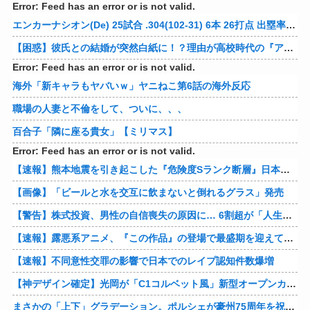
Error: Feed has an error or is not valid.
エンカーナシオン(De) 25試合 .304(102-31) 6本 26打点 出塁率.311 OPS.831 wRC+137 WAR+0.7
【困惑】彼氏との結婚が突然白紙に！？理由が高校時代の『アレ』だったｗｗｗｗ 他
Error: Feed has an error or is not valid.
海外「新キャラもヤバいｗ」ヤニねこ第6話の海外反応
職場の人妻と不倫をして、ついに、、、
百合子「隣に座る貴女」【ミリマス】
Error: Feed has an error or is not valid.
【速報】熊本地震を引き起こした『危険度Sランク断層』日本のド真ん中に10カ所もあると判明
【画像】「ビールと水を交互に飲まないと倒れるグラス」発売
【警告】株式投資、男性の自信喪失の原因に… 6割超が「人生の敗者」自認
【速報】露悪系アニメ、『この作品』の登場で最盛期を迎えてしまう…
【速報】不同意性交罪の影響で日本でのレイプ認知件数爆増
【神デザイン確定】光岡が「C1コルベット風」新型オープンカーの最新ティーザー画像を公開、マツダ・ロードスターの信頼性にレトロな外観がドッキング
まさかの「上下」グラデーション。ポルシェが豪州75周年を祝う特別モデル「911 Turbo S Land Down Under」を発表、1951年の「見果てぬ夢」が内外装に再現