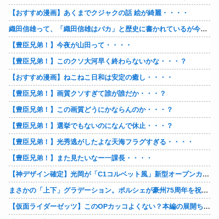
【おすすめ漫画】あくまでクジャクの話 絵が綺麗・・・・
織田信雄って、「織田信雄はバカ」と歴史に書かれているが今まで家が残っているんでバカではないよな？
【豊臣兄弟！】今夜が山田って・・・・
【豊臣兄弟！】このクソ大河早く終わらないかな・・・？
【おすすめ漫画】ねこねこ日和は安定の癒し・・・・
【豊臣兄弟！】画質クソすぎて誰が誰だか・・・？
【豊臣兄弟！】この画質どうにかならんのか・・・？
【豊臣兄弟！】選挙でもないのになんで休止・・・？
【豊臣兄弟！】光秀逃がしたよな天海フラグすぎる・・・・
【豊臣兄弟！】また見たいなー一課長・・・・
【神デザイン確定】光岡が「C1コルベット風」新型オープンカーの最新ティーザー画像を公開、マツダ・ロードスターの信頼性にレトロな外観がドッキング
まさかの「上下」グラデーション。ポルシェが豪州75周年を祝う特別モデル「911 Turbo S Land Down Under」を発表、1951年の「見果てぬ夢」が内外装に再現
【仮面ライダーゼッツ】このOPカッコよくない？本編の展開ちゃんと反映してて完成度高いし