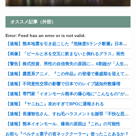
オススメ記事（外部）
Error: Feed has an error or is not valid.
【速報】熊本地震を引き起こした『危険度Sランク断層』日本のド真ん中に10カ所もあると判明
【画像】「ビールと水を交互に飲まないと倒れるグラス」発売
【警告】株式投資、男性の自信喪失の原因に… 6割超が「人生の敗者」自認
【速報】露悪系アニメ、『この作品』の登場で最盛期を迎えてしまう…
【速報】不同意性交罪の影響で日本でのレイプ認知件数爆増
【速報】専門家「イオンモール熊本の爆心地に”こんなもの”があったんだけど…」
【速報】『ヤニねこ』攻めすぎてBPOに通報される
【速報】長瀬智也さん、すね毛ハラスメントを謝罪「不快な思いをさせて申し訳ありませんでした」
【速報】熊本イオンモール、爆発の原因は『これ』の可能性
お前ら『ペルチェ素子の首ネッククーラー』使ったことあるか？