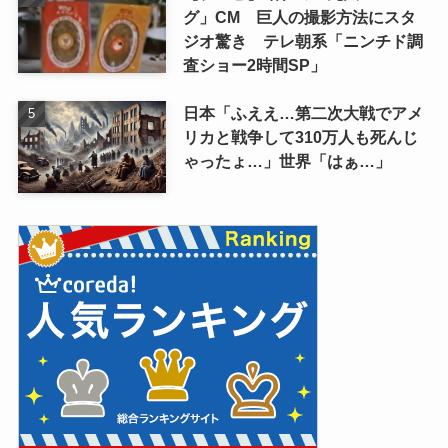
グ」CM 巨人の撮影方法にスタ
ジオ驚き テレ朝系「ニンチド調
査ショー2時間SP」
日本「ふええ…第二次大戦でアメ
リカと戦争して310万人も死んじ
ゃったょ…」世界「はぁ…」