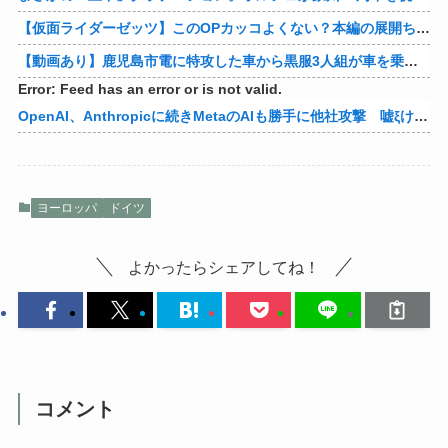
【仮面ライダーゼッツ】このOPカッコよくない？本編の展開ちゃんと反映してて完成度高いし
【動画あり】鹿児島市電に特攻した車から黒服3人組が車を乗り捨てて逃走
Error: Feed has an error or is not valid.
OpenAI、Anthropicに続きMetaのAIも勝手に他社攻撃 嘘ξけど何これ流行ってんの？
ヨーロッパ
ドイツ
よかったらシェアしてね！
コメント