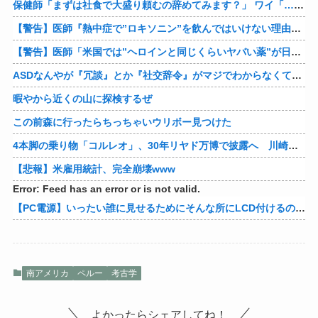
保健師「まずは社食で大盛り頼むの辞めてみます？」 ワイ「…食っちゃいけないものを売ってるのか？」
【警告】医師『熱中症で”ロキソニン”を飲んではいけない理由がこれ』
【警告】医師「米国では”ヘロインと同じくらいヤバい薬”が日本では平気で処方されてる」
ASDなんやが『冗談』とか『社交辞令』がマジでわからなくて怖い
暇やから近くの山に探検するぜ
この前森に行ったらちっちゃいウリボー見つけた
4本脚の乗り物「コルレオ」、30年リヤド万博で披露へ 川崎重工が35年発売目指す
【悲報】米雇用統計、完全崩壊www
Error: Feed has an error or is not valid.
【PC電源】いったい誰に見せるためにそんな所にLCD付けるのかな
南アメリカ
ペルー
考古学
よかったらシェアしてね！