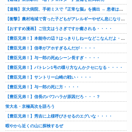
【速報】京大病院、手術ミスで『正常な脳』を摘出 → 患者は自発呼吸不可能な植物状態に
【衝撃】農村地域で育った子どもがアレルギーやぜん息になりにくい『農場効果』を引き起こす細菌が判明
【おすすめ漫画】ご注文はうさぎですか癒される・・・・
【豊臣兄弟！】本能寺の辺？はっきりしねーなどこなんだよ・・・・
【豊臣兄弟！】信孝がアホすぎるんだが・・・・
【豊臣兄弟！】与一郎の死ぬシーン長すぎ・・・・
【豊臣兄弟！】パトレン1号の喋り方なんかクセになる・・・・
【豊臣兄弟！】サントリー山崎の戦い・・・・
【豊臣兄弟！】与一郎の死に方・・・・
【豊臣兄弟！】信長のパワハラが原因だろ・・・？
蛍大名・京極高次を語ろう
【豊臣兄弟！】秀吉に上様呼びさせるのエグいな・・・・
暇やから近くの山に探検するぜ