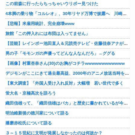
この前森に行ったらちっちゃいウリボー見つけた
4本脚の乗り物「コルレオ」、30年リヤド万博で披露へ 川崎重工が35年発売目指す
【悲報】米雇用統計、完全崩壊www
旅館「この押入れには布団は入ってません」
【芸能】レインボー池田直人＆元読売テレビ・佐藤佳奈アナが結婚
男の子「モモンガの声優ってどんな人なんだろ」→ググる
【画像】村重杏奈さん(30)のお胸がコチラwwwwwwwwwwww
デジモンがここにきて過去最高益、2000年のアニメ放送当時を上回る
【東大調査】「外国人受け入れ反対」大幅増 若い世代で多く
蛍大名・京極高次を語ろう
織田信雄って、「織田信雄はバカ」と歴史に書かれているが今まで家が残っているんでバカではないよな？
明治維新後の徳川家について語る
播磨赤松氏について語る
３～１５世紀に文明が発展しなかったのは何故か？