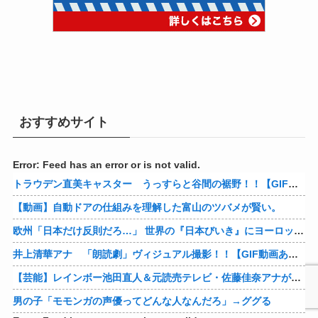
おすすめサイト
Error: Feed has an error or is not valid.
トラウデン直美キャスター うっすらと谷間の裾野！！【GIF動画あり】
【動画】自動ドアの仕組みを理解した富山のツバメが賢い。
欧州「日本だけ反則だろ…」 世界の『日本びいき』にヨーロッパ全土から不満の声
井上清華アナ 「朗読劇」ヴィジュアル撮影！！【GIF動画あり】
【芸能】レインボー池田直人＆元読売テレビ・佐藤佳奈アナが結婚
男の子「モモンガの声優ってどんな人なんだろ」→ググる