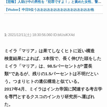
【悲報】人助け中の男性を「犯罪ですよ！」と責めた女性、警察が来た瞬間逃げる他
【Vtuber】中日5位うおおおおおおおおおおおおおおおお他
1:
2021/12/11(土) 18:30:56.060 ID:bIUsiKX4d
ミイラ「マリア」は果てしなくヒトに近い構造
検査結果によれば、3本指で、長く伸びた頭をした
ミイラ「マリア」は、98.5パーセントが”霊長
類”であるが、残りの1.5パーセントは不明だとい
う。つまりヒトの遺伝構造と似ている。
2017年4月、ミイラはインカ帝国に関連する考古学
を専門とするクスコのインカリ研究所へ運ばれ
た。