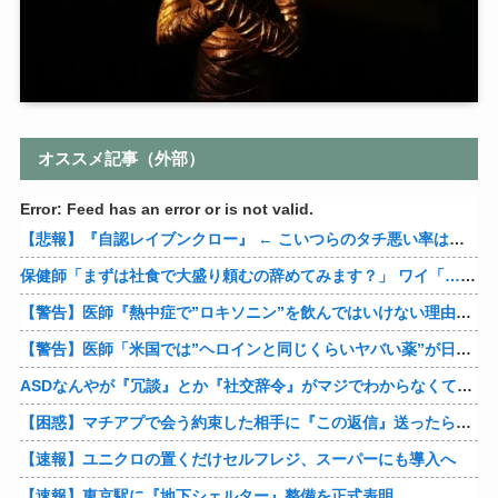
オススメ記事（外部）
Error: Feed has an error or is not valid.
【悲報】『自認レイブンクロー』 ← こいつらのタチ悪い率は異常
保健師「まずは社食で大盛り頼むの辞めてみます？」 ワイ「…食っちゃいけないものを売ってるのか？」
【警告】医師『熱中症で”ロキソニン”を飲んではいけない理由がこれ』
【警告】医師「米国では”ヘロインと同じくらいヤバい薬”が日本では平気で処方されてる」
ASDなんやが『冗談』とか『社交辞令』がマジでわからなくて怖い
【困惑】マチアプで会う約束した相手に『この返信』送ったらブロックされたんやが…
【速報】ユニクロの置くだけセルフレジ、スーパーにも導入へ
【速報】東京駅に『地下シェルター』整備を正式表明