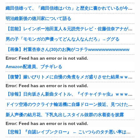
織田信雄って、「織田信雄はバカ」と歴史に書かれているが今まで家が残っているんでバカではないよな？
明治維新後の徳川家について語る
【芸能】レインボー池田直人＆元読売テレビ・佐藤佳奈アナが結婚
男の子「モモンガの声優ってどんな人なんだろ」→ググる
【画像】村重杏奈さん(30)のお胸がコチラwwwwwwwwwwww
Error: Feed has an error or is not valid.
Amazon配達員、ブチギレる
【復讐】嫁いびりトメに自慢の角煮をメガ盛りさせた結果ｗｗｗｗ 他
Error: Feed has an error or is not valid.
【珍報】日向坂さん新曲タイトル、『イチャイチャ虫』ｗｗｗ★2
ドイツ空港のウクライナ輸送機に自爆ドローン接近、見つけた空港職員が蹴り落とす…高性能プラスチック爆弾搭載！
新人声優の結月花、下乳丸出しスタイル抜群の水着姿を披露
Error: Feed has an error or is not valid.
【悲報】『自認レイブンクロー』 ← こいつらのタチ悪い率は異常