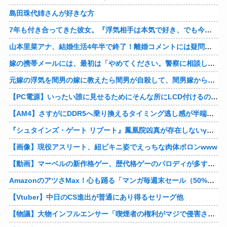
島田珠代姉さんが好きな方
7年も付き合ってきた彼女。『浮気相手は本気で好き、でも今の生活は壊したくない。あなたは家族で、浮気相手は恋人。それじゃ駄目なの？』人の心なんて持ってなかったｗ
山本里菜アナ、結婚生活4年半で終了！離婚コメントには疑問の声
嫁の携帯メールには、最初は「やめてください。警察に相談します」とかだったけど、最近は「昨日もすごかった。間君のが中でビクピｋ（ｒｙ」とｗ しかも羽目鳥も満載だった！
元嫁の浮気を間男の嫁に教えたら間男が自殺して、間男嫁から感謝されつつ元嫁に『いつ死ぬの？』と笑顔で言われた衝撃
【PC電源】いったい誰に見せるためにそんな所にLCD付けるのかな
【AM4】さすがにDDR5へ乗り換えるタイミング逃し感が半端ない
『シュタインズ・ゲート リブート』鳳凰院凶真が存在しないγ（ガンマ）世界線が追加される
【画像】現役アスリート、紐ビキニ姿でえっちな肉体ボロンwww
【動画】マーベルの新作格ゲー、歴代格ゲーのパロディが多すぎて話題にwwwwwww
AmazonのアツさMax！心も踊る「マンガ毎週末セール（50%還元）」2日目襲来！他
【Vtuber】中日のCS進出が普通にあり得るセリーグ他
【物議】大物インフルエンサー「喫煙者の権利がマジで侵害されてる。いくら税金払ってるんだ」他