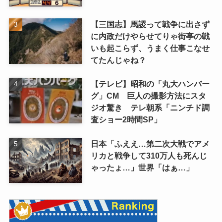
【三国志】馬謖って戦争に出さず
に内政だけやらせてりゃ街亭の戦
いも起こらず、うまく仕事こなせ
てたんじゃね？
【テレビ】昭和の「丸大ハンバー
グ」CM 巨人の撮影方法にスタ
ジオ驚き テレ朝系「ニンチド調
査ショー2時間SP」
日本「ふええ…第二次大戦でアメ
リカと戦争して310万人も死んじ
ゃったょ…」世界「はぁ…」