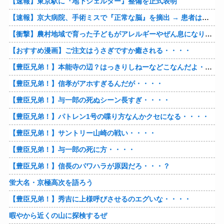
【速報】東京駅に『地下シェルター』整備を正式表明
【速報】京大病院、手術ミスで『正常な脳』を摘出 → 患者は自発呼吸不可能な植物状態に
【衝撃】農村地域で育った子どもがアレルギーやぜん息になりにくい『農場効果』を引き起こす細菌が判明
【おすすめ漫画】ご注文はうさぎですか癒される・・・・
【豊臣兄弟！】本能寺の辺？はっきりしねーなどこなんだよ・・・・
【豊臣兄弟！】信孝がアホすぎるんだが・・・・
【豊臣兄弟！】与一郎の死ぬシーン長すぎ・・・・
【豊臣兄弟！】パトレン1号の喋り方なんかクセになる・・・・
【豊臣兄弟！】サントリー山崎の戦い・・・・
【豊臣兄弟！】与一郎の死に方・・・・
【豊臣兄弟！】信長のパワハラが原因だろ・・・？
蛍大名・京極高次を語ろう
【豊臣兄弟！】秀吉に上様呼びさせるのエグいな・・・・
暇やから近くの山に探検するぜ