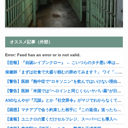
オススメ記事（外部）
Error: Feed has an error or is not valid.
【悲報】『自認レイブンクロー』 ← こいつらのタチ悪い率は異常
保健師「まずは社食で大盛り頼むの辞めてみます？」 ワイ「…食っちゃいけないものを売ってるのか？」
【警告】医師『熱中症で”ロキソニン”を飲んではいけない理由がこれ』
【警告】医師「米国では”ヘロインと同じくらいヤバい薬”が日本では平気で処方されてる」
ASDなんやが『冗談』とか『社交辞令』がマジでわからなくて怖い
【困惑】マチアプで会う約束した相手に『この返信』送ったらブロックされたんやが…
【速報】ユニクロの置くだけセルフレジ、スーパーにも導入へ