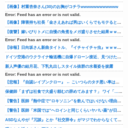
【画像】村重杏奈さん(30)のお胸がコチラwwwwwwwwwwww
Error: Feed has an error or is not valid.
【画像】障害持ち社長「金さえあれば男はいくらでもモテるという事を証明してる」
【復讐】嫁いびりトメに自慢の角煮をメガ盛りさせた結果ｗｗｗｗ 他
Error: Feed has an error or is not valid.
【珍報】日向坂さん新曲タイトル、『イチャイチャ虫』ｗｗｗ★2
ドイツ空港のウクライナ輸送機に自爆ドローン接近、見つけた空港職員が蹴り落とす…高性能プラスチック爆弾搭載！
新人声優の結月花、下乳丸出しスタイル抜群の水着姿を披露
Error: Feed has an error or is not valid.
【悲報】『自認レイブンクロー』 ← こいつらのタチ悪い率は異常
保健師「まずは社食で大盛り頼むの辞めてみます？」 ワイ「…食っちゃいけないものを売ってるのか？」
【警告】医師『熱中症で”ロキソニン”を飲んではいけない理由がこれ』
【警告】医師「米国では”ヘロインと同じくらいヤバい薬”が日本では平気で処方されてる」
ASDなんやが『冗談』とか『社交辞令』がマジでわからなくて怖い