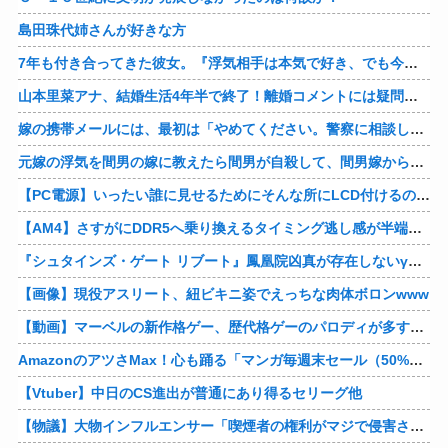
島田珠代姉さんが好きな方
7年も付き合ってきた彼女。『浮気相手は本気で好き、でも今の生活は壊したくない。あなたは家族で、浮気相手は恋人。それじゃ駄目なの？』人の心なんて持ってなかったｗ
山本里菜アナ、結婚生活4年半で終了！離婚コメントには疑問の声
嫁の携帯メールには、最初は「やめてください。警察に相談します」とかだったけど、最近は「昨日もすごかった。間君のが中でビクピｋ（ｒｙ」とｗ しかも羽目鳥も満載だった！
元嫁の浮気を間男の嫁に教えたら間男が自殺して、間男嫁から感謝されつつ元嫁に『いつ死ぬの？』と笑顔で言われた衝撃
【PC電源】いったい誰に見せるためにそんな所にLCD付けるのかな
【AM4】さすがにDDR5へ乗り換えるタイミング逃し感が半端ない
『シュタインズ・ゲート リブート』鳳凰院凶真が存在しないγ（ガンマ）世界線が追加される
【画像】現役アスリート、紐ビキニ姿でえっちな肉体ボロンwww
【動画】マーベルの新作格ゲー、歴代格ゲーのパロディが多すぎて話題にwwwwwww
AmazonのアツさMax！心も踊る「マンガ毎週末セール（50%還元）」2日目襲来！他
【Vtuber】中日のCS進出が普通にあり得るセリーグ他
【物議】大物インフルエンサー「喫煙者の権利がマジで侵害されてる。いくら税金払ってるんだ」他