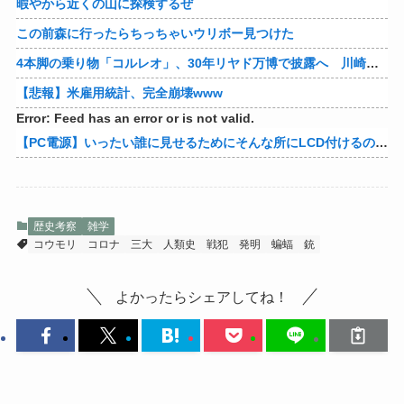
暇やから近くの山に探検するぜ
この前森に行ったらちっちゃいウリボー見つけた
4本脚の乗り物「コルレオ」、30年リヤド万博で披露へ 川崎重工が35年発売目指す
【悲報】米雇用統計、完全崩壊www
Error: Feed has an error or is not valid.
【PC電源】いったい誰に見せるためにそんな所にLCD付けるのかな
歴史考察
雑学
コウモリ
コロナ
三大
人類史
戦犯
発明
蝙蝠
銃
よかったらシェアしてね！