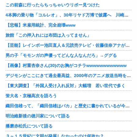
この前森に行ったらちっちゃいウリボー見つけた
4本脚の乗り物「コルレオ」、30年リヤド万博で披露へ 川崎重工が35年発売目指す
【悲報】米雇用統計、完全崩壊www
旅館「この押入れには布団は入ってません」
【芸能】レインボー池田直人＆元読売テレビ・佐藤佳奈アナが結婚
男の子「モモンガの声優ってどんな人なんだろ」→ググる
【画像】村重杏奈さん(30)のお胸がコチラwwwwwwwwwwww
デジモンがここにきて過去最高益、2000年のアニメ放送当時を上回る
【東大調査】「外国人受け入れ反対」大幅増 若い世代で多く
蛍大名・京極高次を語ろう
織田信雄って、「織田信雄はバカ」と歴史に書かれているが今まで家が残っているんでバカではないよな？
明治維新後の徳川家について語る
播磨赤松氏について語る
３～１５世紀に文明が発展しなかったのは何故か？