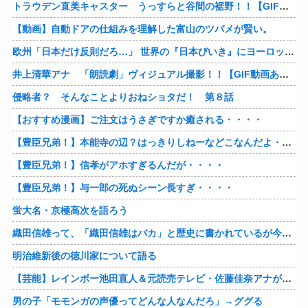
トラウデン直美キャスター うっすらと谷間の裾野！！【GIF動画あり】
【動画】自動ドアの仕組みを理解した富山のツバメが賢い。
欧州「日本だけ反則だろ…」 世界の『日本びいき』にヨーロッパ全土から不満の声
井上清華アナ 「朗読劇」ヴィジュアル撮影！！【GIF動画あり】
侵略者？ そんなことよりおねショタだ！ 第８話
【おすすめ漫画】ご注文はうさぎですか癒される・・・・
【豊臣兄弟！】本能寺の辺？はっきりしねーなどこなんだよ・・・・
【豊臣兄弟！】信孝がアホすぎるんだが・・・・
【豊臣兄弟！】与一郎の死ぬシーン長すぎ・・・・
蛍大名・京極高次を語ろう
織田信雄って、「織田信雄はバカ」と歴史に書かれているが今まで家が残っているんでバカではないよな？
明治維新後の徳川家について語る
【芸能】レインボー池田直人＆元読売テレビ・佐藤佳奈アナが結婚
男の子「モモンガの声優ってどんな人なんだろ」→ググる