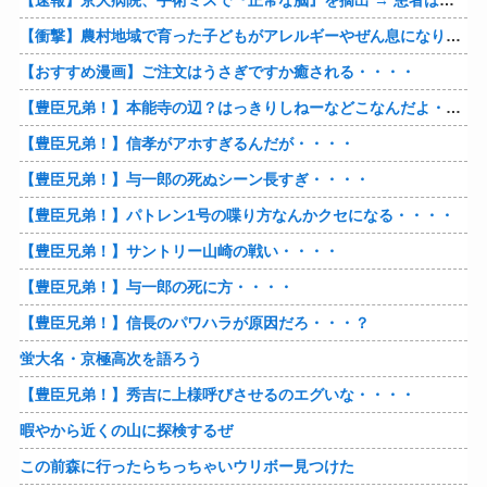
【速報】京大病院、手術ミスで『正常な脳』を摘出 → 患者は自発呼吸不可能な植物状態に
【衝撃】農村地域で育った子どもがアレルギーやぜん息になりにくい『農場効果』を引き起こす細菌が判明
【おすすめ漫画】ご注文はうさぎですか癒される・・・・
【豊臣兄弟！】本能寺の辺？はっきりしねーなどこなんだよ・・・・
【豊臣兄弟！】信孝がアホすぎるんだが・・・・
【豊臣兄弟！】与一郎の死ぬシーン長すぎ・・・・
【豊臣兄弟！】パトレン1号の喋り方なんかクセになる・・・・
【豊臣兄弟！】サントリー山崎の戦い・・・・
【豊臣兄弟！】与一郎の死に方・・・・
【豊臣兄弟！】信長のパワハラが原因だろ・・・？
蛍大名・京極高次を語ろう
【豊臣兄弟！】秀吉に上様呼びさせるのエグいな・・・・
暇やから近くの山に探検するぜ
この前森に行ったらちっちゃいウリボー見つけた