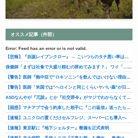
オススメ記事（外部）
Error: Feed has an error or is not valid.
【悲報】『自認レイブンクロー』 ← こいつらのタチ悪い率は異常
保健師「まずは社食で大盛り頼むの辞めてみます？」 ワイ「…食っちゃいけないものを売ってるのか？」
【警告】医師『熱中症で”ロキソニン”を飲んではいけない理由がこれ』
【警告】医師「米国では”ヘロインと同じくらいヤバい薬”が日本では平気で処方されてる」
ASDなんやが『冗談』とか『社交辞令』がマジでわからなくて怖い
【困惑】マチアプで会う約束した相手に『この返信』送ったらブロックされたんやが…
【速報】ユニクロの置くだけセルフレジ、スーパーにも導入へ
【速報】東京駅に『地下シェルター』整備を正式表明