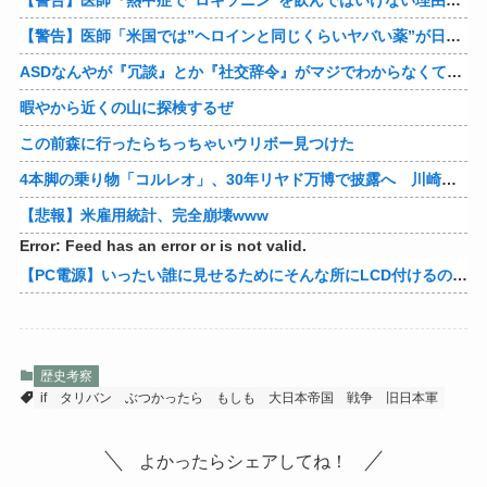
【警告】医師『熱中症で”ロキソニン”を飲んではいけない理由がこれ』
【警告】医師「米国では”ヘロインと同じくらいヤバい薬”が日本では平気で処方されてる」
ASDなんやが『冗談』とか『社交辞令』がマジでわからなくて怖い
暇やから近くの山に探検するぜ
この前森に行ったらちっちゃいウリボー見つけた
4本脚の乗り物「コルレオ」、30年リヤド万博で披露へ 川崎重工が35年発売目指す
【悲報】米雇用統計、完全崩壊www
Error: Feed has an error or is not valid.
【PC電源】いったい誰に見せるためにそんな所にLCD付けるのかな
歴史考察
if
タリバン
ぶつかったら
もしも
大日本帝国
戦争
旧日本軍
よかったらシェアしてね！