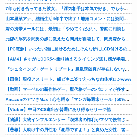
7年も付き合ってきた彼女。『浮気相手は本気で好き、でも今の生活は壊したくない。あなたは家族で、浮気相手は恋人。それじゃ駄目なの？』人の心なんて持ってなかったｗ
山本里菜アナ、結婚生活4年半で終了！離婚コメントには疑問の声
嫁の携帯メールには、最初は「やめてください。警察に相談します」とかだったけど、最近は「昨日もすごかった。間君のが中でビクピｋ（ｒｙ」とｗ しかも羽目鳥も満載だった！
元嫁の浮気を間男の嫁に教えたら間男が自殺して、間男嫁から感謝されつつ元嫁に『いつ死ぬの？』と笑顔で言われた衝撃
【PC電源】いったい誰に見せるためにそんな所にLCD付けるのかな
【AM4】さすがにDDR5へ乗り換えるタイミング逃し感が半端ない
『シュタインズ・ゲート リブート』鳳凰院凶真が存在しないγ（ガンマ）世界線が追加される
【画像】現役アスリート、紐ビキニ姿でえっちな肉体ボロンwww
【動画】マーベルの新作格ゲー、歴代格ゲーのパロディが多すぎて話題にwwwwwww
AmazonのアツさMax！心も踊る「マンガ毎週末セール（50%還元）」2日目襲来！他
【Vtuber】中日のCS進出が普通にあり得るセリーグ他
【物議】大物インフルエンサー「喫煙者の権利がマジで侵害されてる。いくら税金払ってるんだ」他
【悲報】人助け中の男性を「犯罪ですよ！」と責めた女性、警察が来た瞬間逃げる他