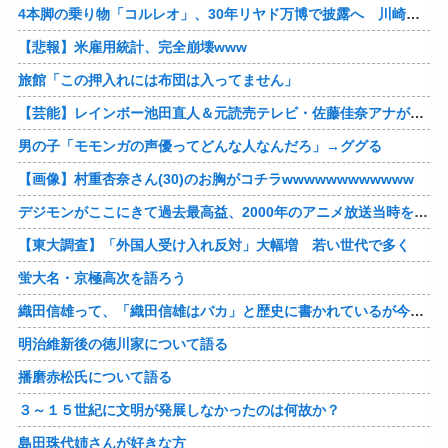
4本脚の乗り物「コルレオ」、30年リヤド万博で披露へ 川崎重工が35年発売目指す
【悲報】米雇用統計、完全崩壊www
旅館「この押入れには布団は入ってません」
【芸能】レインボー池田直人＆元読売テレビ・佐藤佳奈アナが結婚
男の子「モモンガの声優ってどんな人なんだろ」→ググる
【画像】村重杏奈さん(30)のお胸がコチラwwwwwwwwwwww
デジモンがここにきて過去最高益、2000年のアニメ放送当時を上回る
【東大調査】「外国人受け入れ反対」大幅増 若い世代で多く
蛍大名・京極高次を語ろう
織田信雄って、「織田信雄はバカ」と歴史に書かれているが今まで家が残っているんでバカではないよな？
明治維新後の徳川家について語る
播磨赤松氏について語る
３～１５世紀に文明が発展しなかったのは何故か？
島田珠代姉さんが好きな方