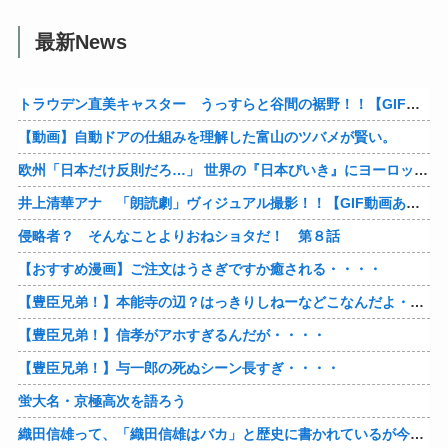
最新News
トラウデン直美キャスター うっすらと谷間の裾野！！【GIF動画あり】
【動画】自動ドアの仕組みを理解した富山のツバメが賢い。
欧州「日本だけ反則だろ…」 世界の『日本びいき』にヨーロッパ全土から不満の声
井上清華アナ 「朗読劇」ヴィジュアル撮影！！【GIF動画あり】
侵略者？ そんなことよりおねショタだ！ 第８話
【おすすめ漫画】ご注文はうさぎですか癒される・・・・
【豊臣兄弟！】本能寺の辺？はっきりしねーなどこなんだよ・・・・
【豊臣兄弟！】信孝がアホすぎるんだが・・・・
【豊臣兄弟！】与一郎の死ぬシーン長すぎ・・・・
蛍大名・京極高次を語ろう
織田信雄って、「織田信雄はバカ」と歴史に書かれているが今まで家が残っているんでバカではないよな？