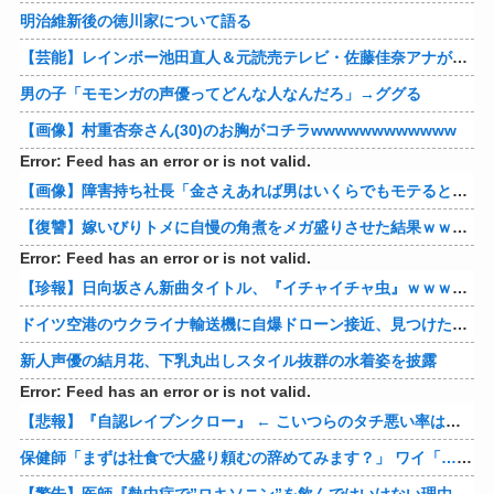
明治維新後の徳川家について語る
【芸能】レインボー池田直人＆元読売テレビ・佐藤佳奈アナが結婚
男の子「モモンガの声優ってどんな人なんだろ」→ググる
【画像】村重杏奈さん(30)のお胸がコチラwwwwwwwwwwww
Error: Feed has an error or is not valid.
【画像】障害持ち社長「金さえあれば男はいくらでもモテるという事を証明してる」
【復讐】嫁いびりトメに自慢の角煮をメガ盛りさせた結果ｗｗｗｗ 他
Error: Feed has an error or is not valid.
【珍報】日向坂さん新曲タイトル、『イチャイチャ虫』ｗｗｗ★2
ドイツ空港のウクライナ輸送機に自爆ドローン接近、見つけた空港職員が蹴り落とす…高性能プラスチック爆弾搭載！
新人声優の結月花、下乳丸出しスタイル抜群の水着姿を披露
Error: Feed has an error or is not valid.
【悲報】『自認レイブンクロー』 ← こいつらのタチ悪い率は異常
保健師「まずは社食で大盛り頼むの辞めてみます？」 ワイ「…食っちゃいけないものを売ってるのか？」