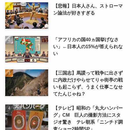
【悲報】日本人さん、ストローマ
ン論法が好きすぎる
「アフリカの国40ヵ国挙げなさ
い」←日本人の15%が答えられな
い
【三国志】馬謖って戦争に出さず
に内政だけやらせてりゃ街亭の戦
いも起こらず、うまく仕事こなせ
てたんじゃね？
【テレビ】昭和の「丸大ハンバー
グ」CM 巨人の撮影方法にスタ
ジオ驚き テレ朝系「ニンチド調
査ショー2時間SP」