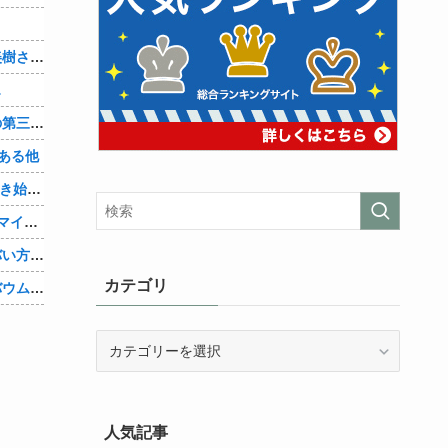
？
【画像】「まどか☆マギカ」巴マミ、美樹さやか、佐倉杏子エロすぎ放課後えんこーハメ撮りどぴゅどぴゅエチエチが最高すぎる❣
…
辺野古転覆ﾀﾋ亡事故、学校法人同志社の第三者委員会が調査報告書を公表 … 安全配慮義務違反や安全管理に関する検証を妨げた組織風土の存在を指摘
ある他
「Linuxで十分じゃね…？」世界が気付き始める他
Google、AIへの投資が膨らみ史上初のマイナスキャッシュフローに陥る他
キズナアイさんの活動内容、ガチでヤバい方向へ他
カテゴリ
【速報】ジャンポケ斉藤の被害女性「バウムクーヘン売ったりTikTokライブしててムカついたから示談しなかった」他
カ
テ
ゴ
リ
人気記事