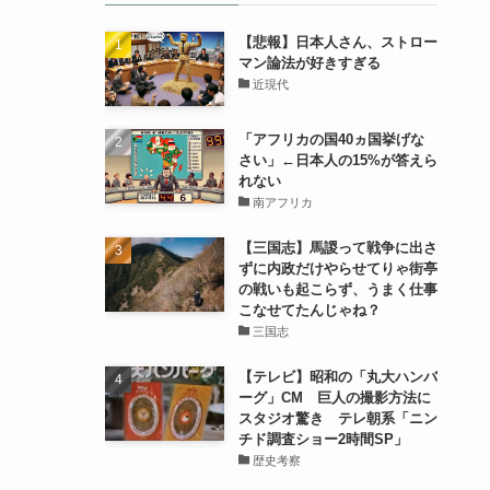
【悲報】日本人さん、ストロー
マン論法が好きすぎる
近現代
「アフリカの国40ヵ国挙げな
さい」←日本人の15%が答えら
れない
南アフリカ
【三国志】馬謖って戦争に出さ
ずに内政だけやらせてりゃ街亭
の戦いも起こらず、うまく仕事
こなせてたんじゃね？
三国志
【テレビ】昭和の「丸大ハンバ
ーグ」CM 巨人の撮影方法に
スタジオ驚き テレ朝系「ニン
チド調査ショー2時間SP」
歴史考察