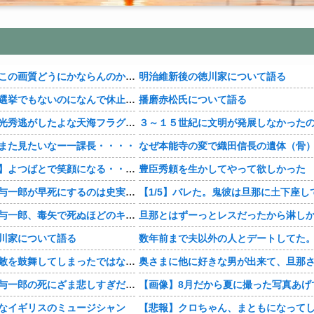
【豊臣兄弟！】この画質どうにかならんのか・・・？
明治維新後の徳川家について語る
【豊臣兄弟！】選挙でもないのになんで休止・・・？
播磨赤松氏について語る
【豊臣兄弟！】光秀逃がしたよな天海フラグすぎる・・・・
また見たいなー一課長・・・・
【おすすめ漫画】よつばとで笑顔になる・・・・
豊臣秀頼を生かしてやって欲しかった
【豊臣兄弟！】与一郎が早死にするのは史実なの・・・？
【豊臣兄弟！】与一郎、毒矢で死ぬほどのキャラだったっけ・・・・
川家について語る
【豊臣兄弟！】敵を鼓舞してしまったではないか・・・？
【豊臣兄弟！】与一郎の死にざま悲しすぎだろ・・・？
【画像】8月だから夏に撮った写真あげ
なイギリスのミュージシャン
【悲報】クロちゃん、まともになって