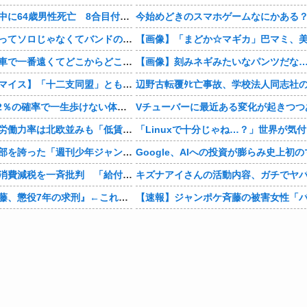
富士登山ツアー中に64歳男性死亡 8合目付近で意識失う
今始めどきのスマホゲームなにかある
ワイ「米津玄師ってソロじゃなくてバンドのボーカルならよかったよね」
お前ら自宅から車で一番遠くてどこからどこまで行ったことある？
【画像】刻みネギみたいなパンツだな
【仮面ライダーマイス】「十二支同盟」とも戦うらしいけど
骨延長手術「0.2％の確率で一生歩けない体になるけど足が10cm伸びます」←コスパ良すぎるだろ
Vチューバーに最近ある変化が起きつつ
【経済】女性の労働力率は北欧並みも「低賃金依存」の限界 団塊世代の完全引退で、企業が迫られる“最後の選択”
かつて６５０万部を誇った「週刊少年ジャンプ」、発行部数が初の100万部割れ
【政治】野党、消費減税を一斉批判 「給付優先」「財源示せ」
『ジャンポケ斉藤、懲役7年の求刑』←これｗｗｗｗｗｗｗｗｗｗｗｗｗｗｗｗｗｗ