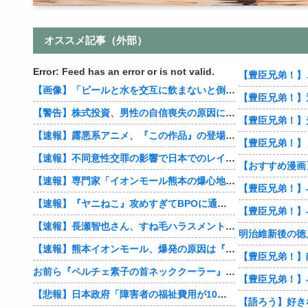
オススメ記事（外部）
Error: Feed has an error or is not valid.
【画像】「ビールと水を交互に飲まないと倒れるグラス」発売
【警告】株式投資、男性の自信喪失の原因に… 6割超が「人生の敗者」自認
【速報】露悪系アニメ、『この作品』の登場で最盛期を迎えてしまう…
【豊臣兄弟！】
【速報】不同意性交罪の影響で日本でのレイプ認知件数爆増
【速報】専門家「イオンモール熊本の爆心地に”こんなもの”があったんだけど…」
【速報】『ヤニねこ』攻めすぎてBPOに通報される
【速報】長瀬智也さん、すね毛ハラスメントを謝罪「不快な思いをさせて申し訳ありませんでした」
明治維新後の徳
【速報】熊本イオンモール、爆発の原因は『これ』の可能性
お前ら『ペルチェ素子の首ネッククーラー』使ったことあるか？
【悲報】日本政府「障害者の福祉費用が10年で2倍になったので抑制します」
【語ろう】好き