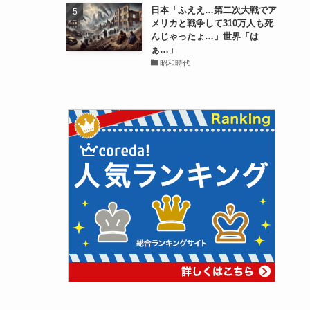
日本「ふええ…第二次大戦でア
メリカと戦争して310万人も死
んじゃったょ…」世界「は
ぁ…」
昭和時代