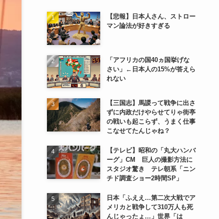
【悲報】日本人さん、ストロー
マン論法が好きすぎる
「アフリカの国40ヵ国挙げな
さい」←日本人の15%が答えら
れない
【三国志】馬謖って戦争に出さ
ずに内政だけやらせてりゃ街亭
の戦いも起こらず、うまく仕事
こなせてたんじゃね？
【テレビ】昭和の「丸大ハンバ
ーグ」CM 巨人の撮影方法に
スタジオ驚き テレ朝系「ニン
チド調査ショー2時間SP」
日本「ふええ…第二次大戦でア
メリカと戦争して310万人も死
んじゃったょ…」世界「は