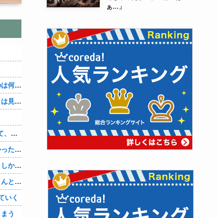
ぁ…」
３～１５世紀に文明が発展しなかったのは何故か？
なぜ本能寺の変で織田信長の遺体（骨）は見つからなかったのか
【1/5】バレた。鬼彼は旦那に土下座して、家族には言わないで下さいって…。いつの間にか子供も出来ていたようで私はドン引きでした。→お前の旦那はお前にドン引きだよｗ
旦那とはずーっとレスだったから淋しかった。彼とは魔が差したというか恋に恋してしまって… 結婚してくれ！って言われたけど、それは彼が毎日色々したいだけ。やっと目が覚めた。
数年前まで夫以外の人とデートしてた。しかも相手はみんな夫の仕事関係の人。例えるなら夫はサッカーチームの管理栄養士、デート相手複数人は全員そのサッカーチーム選手みたいな。
奥さまに他に好きな男が出来て、旦那さんと離婚したいため旦那さんのＤＶをでっちあげて、まんまと周りを騙している話を聞いたのは、未来の鬼女たちだったｗ
ていく
しまう