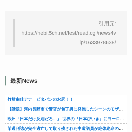
引用元:
https://hebi.5ch.net/test/read.cgi/news4v
ip/1633978638/
最新News
竹﨑由佳アナ ピタパンのお尻！！
【話題】河内長野市で警官が包丁男に発砲したシーンのモザ無し映像が公開される。
欧州「日本だけ反則だろ…」 世界の『日本びいき』にヨーロッパ全土から不満の声
某週刊誌が完全逃亡して取り残された中道議員が絶体絶命の窮地、「今度は宏池会に矛先を向けたか……」と節操の無さに呆れる人が続出