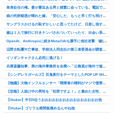
単身赴任の俺。妻が最近ある男と頻繁に会っている。電話で問い詰めた。「好きなのはアナタ、でも会えないのがツライ、寂しいから・・・」妻は、その男と不倫関係に発展した様だ…
娘の托卵疑惑が晴れた嫁。「安心した、もっと早く打ち明けて鑑定しておけばよかった」と。そして「今度こそ家族三人で幸せになりたい」と言い出した！！ごめんこうむるわｗｗ
サングラスかけるの恥ずかしいと思ってたけど、日差し強すぎてサングラスかけ始めたわ
嫁は１人で旅行に行きナンパされついていったり、出会い系で知り合った男と会ったりした。しかも酔っていて避妊もしてなかった。そしてやはり自分には夫しかいないと思ったんだとｗ
OpenAI、Anthropicに続きMetaのAIも勝手に他社攻撃 嘘ξけど何これ流行ってんの？
辺野古転覆ﾀﾋ亡事故、学校法人同志社の第三者委員会が調査報告書を公表 … 安全配慮義務違反や安全管理に関する検証を妨げた組織風土の存在を指摘
イソギンチャクさん必死に逃げる！
兵庫斎藤知事、県の海外事務所を全廃へ「公務員が海外で遊ぶためにあるだけ」
【シンデレラガールズ】百鬼夜行をテーマとしたPOP UP SHOPが東京・大阪にて開催
【物議】大物インフルエンサー「喫煙者の権利がマジで侵害されてる。いくら税金払ってるんだ」他
【悲報】人助け中の男性を「犯罪ですよ！」と責めた女性、警察が来た瞬間逃げる他
【Vtuber】中日5位うおおおおおおおおおおおおおおおお他
【Vtuber】ゴリラも椎間板痛めるんやね他