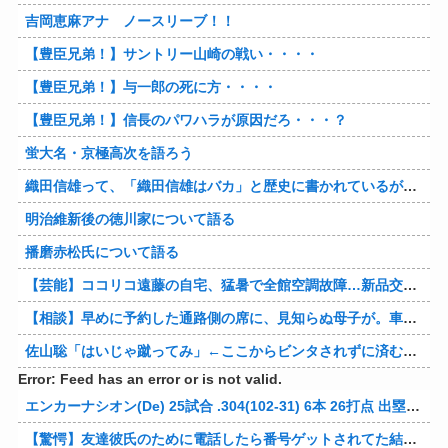
吉岡恵麻アナ ノースリーブ！！
【豊臣兄弟！】サントリー山崎の戦い・・・・
【豊臣兄弟！】与一郎の死に方・・・・
【豊臣兄弟！】信長のパワハラが原因だろ・・・？
蛍大名・京極高次を語ろう
織田信雄って、「織田信雄はバカ」と歴史に書かれているが今まで家が残っているんでバカではないよな？
明治維新後の徳川家について語る
播磨赤松氏について語る
【芸能】ココリコ遠藤の自宅、猛暑で全館空調故障…新品交換費300万円…高額費用に「高すぎる」
【相談】早めに予約した通路側の席に、見知らぬ母子が。車掌の呼びかけにも「目を閉じて無視」して居座られました。無理やり奪われた席は、結局“やったもん勝ち”になってしまうのでしょうか？
佐山聡「はいじゃ蹴ってみ」←ここからビンタされずに済む方法
Error: Feed has an error or is not valid.
エンカーナシオン(De) 25試合 .304(102-31) 6本 26打点 出塁率.311 OPS.831 wRC+137 WAR+0.7
【驚愕】友達彼氏のために電話したら番号ゲットされてた結果ｗｗｗｗ 他