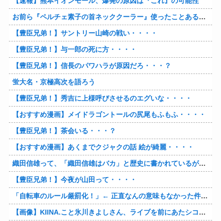
【速報】熊本イオンモール、爆発の原因は『これ』の可能性
お前ら『ペルチェ素子の首ネッククーラー』使ったことあるか？
【豊臣兄弟！】サントリー山崎の戦い・・・・
【豊臣兄弟！】与一郎の死に方・・・・
【豊臣兄弟！】信長のパワハラが原因だろ・・・？
蛍大名・京極高次を語ろう
【豊臣兄弟！】秀吉に上様呼びさせるのエグいな・・・・
【おすすめ漫画】メイドラゴントールの尻尾もふもふ・・・・
【豊臣兄弟！】茶会いる・・・？
【おすすめ漫画】あくまでクジャクの話 絵が綺麗・・・・
織田信雄って、「織田信雄はバカ」と歴史に書かれているが今まで家が残っているんでバカではないよな？
【豊臣兄弟！】今夜が山田って・・・・
「自転車のルール厳罰化！」← 正直なんの意味もなかった件www
【画像】KIINA.こと氷川きよしさん、ライブを前にあたシコ欲全開www