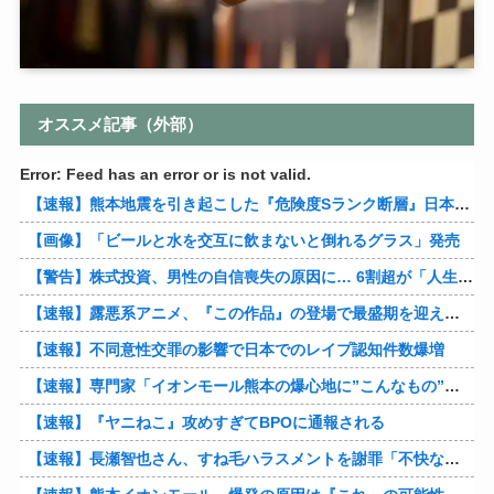
オススメ記事（外部）
Error: Feed has an error or is not valid.
【速報】熊本地震を引き起こした『危険度Sランク断層』日本のド真ん中に10カ所もあると判明
【画像】「ビールと水を交互に飲まないと倒れるグラス」発売
【警告】株式投資、男性の自信喪失の原因に… 6割超が「人生の敗者」自認
【速報】露悪系アニメ、『この作品』の登場で最盛期を迎えてしまう…
【速報】不同意性交罪の影響で日本でのレイプ認知件数爆増
【速報】専門家「イオンモール熊本の爆心地に”こんなもの”があったんだけど…」
【速報】『ヤニねこ』攻めすぎてBPOに通報される
【速報】長瀬智也さん、すね毛ハラスメントを謝罪「不快な思いをさせて申し訳ありませんでした」