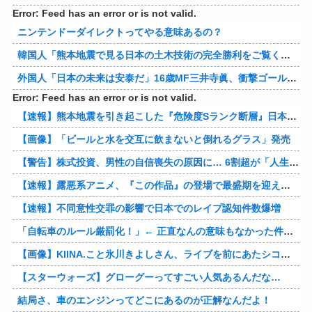
Error: Feed has an error or is not valid.
ニンテンドーダイレクトってやる意味あるの？
韓国人「熊本地震で見る日本の土木技術の完全勝利をご覧ください」→「これはすごいわ」「こういうのを見ると日本人は何か適当に作る感じがしない・・・」「あれがまさに経験値である」
外国人「日本の未来は安泰だ」16歳MF三井寺眞、衝撃ゴール！久保建英超え歴代2位の記録！3得点に絡む活躍で海外絶賛！【海外の反応】
Error: Feed has an error or is not valid.
【速報】熊本地震を引き起こした『危険度Sランク断層』日本のド真ん中に10カ所もあると判明
【画像】「ビールと水を交互に飲まないと倒れるグラス」発売
【警告】株式投資、男性の自信喪失の原因に… 6割超が「人生の敗者」自認
【速報】露悪系アニメ、『この作品』の登場で最盛期を迎えてしまう…
【速報】不同意性交罪の影響で日本でのレイプ認知件数爆増
「自転車のルール厳罰化！」← 正直なんの意味もなかった件www
【画像】KIINA.こと氷川きよしさん、ライブを前にあたシコ欲全開www
【スターウォーズ】グローグーってすごい人気あるんだな…
結局さ、車のエンジンってどこにあるのが正解なんだよ！