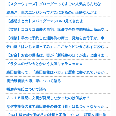
【スターウォーズ】グローグーってすごい人気あるんだな…
結局さ、車のエンジンってどこにあるのが正解なんだよ！
【感想まとめ】スパイダーマンBND見てきたよ
【芸能】ココリコ遠藤の自宅、猛暑で全館空調故障…新品交換費300万円…高額費用に「高すぎる」
【相談】早めに予約した通路側の席に、見知らぬ母子が。車掌の呼びかけにも「目を閉じて無視」して居座られました。無理やり奪われた席は、結局“やったもん勝ち”になってしまうのでしょうか？
佐山聡「はいじゃ蹴ってみ」←ここからビンタされずに済む方法
【お金】お盆の帰省は、妻が「新幹線のほうが楽」と譲りません。東京から大阪まで家族4人だと往復「10万円」近くかかるため、私は車で節約したいのですが、実際の費用はどれくらい違うのでしょうか？
ドラクエのゼシカとかいう人気キャラｗｗｗｗ
織田信雄って、「織田信雄はバカ」と歴史に書かれているが今まで家が残っているんでバカではないよな？
明治維新後の徳川家について語る
播磨赤松氏について語る
３～１５世紀に文明が発展しなかったのは何故か？
なぜ本能寺の変で織田信長の遺体（骨）は見つからなかったのか
【1/4】嫁が嫁の勤め先の社長と不倫している。証拠を掴む前に嫁から離婚を切り出されたので、ハッタリかまして証拠を握っているフリしたら、向こうから示談話を振ってきたｗ