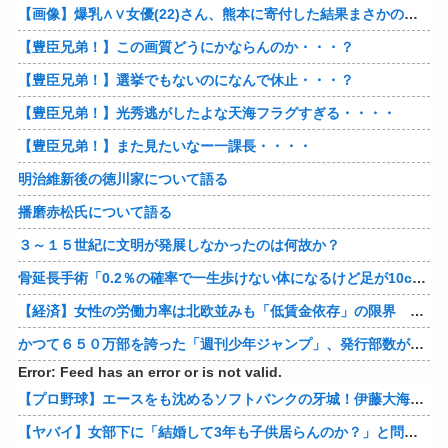
【画像】爆乳∧∨女優(22)さん、熊本に寄付した結果まさかの事態に・・・・・・
【豊臣兄弟！】この画質どうにかならんのか・・・？
【豊臣兄弟！】選挙でもないのになんで休止・・・？
【豊臣兄弟！】光秀逃がしたよな天海フラグすぎる・・・・
【豊臣兄弟！】また見たいなー一課長・・・・
明治維新後の徳川家について語る
播磨赤松氏について語る
３～１５世紀に文明が発展しなかったのは何故か？
骨延長手術「0.2％の確率で一生歩けない体になるけど足が10cm伸びます」←コスパ良すぎるだろ
【経済】女性の労働力率は北欧並みも「低賃金依存」の限界 団塊世代の完全引退で、企業が迫られる“最後の選択”
かつて６５０万部を誇った「週刊少年ジャンプ」、発行部数が初の100万部割れ
Error: Feed has an error or is not valid.
【プロ野球】エースをも沈めるソフトバンクの牙城！伊藤大海の対ホークス防御率から見るパリーグの厳しさ
【ヤバイ】女部下に「結婚して3年も子供居らんのか？」と問い詰めた結果ｗｗｗｗ 他