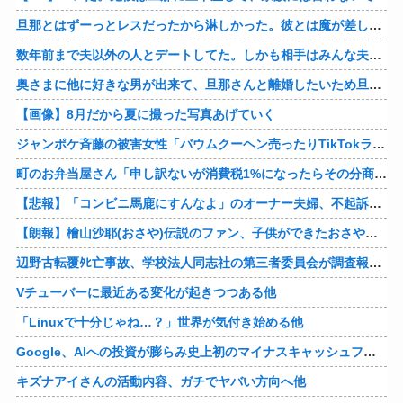
旦那とはずーっとレスだったから淋しかった。彼とは魔が差したというか恋に恋してしまって… 結婚してくれ！って言われたけど、それは彼が毎日色々したいだけ。やっと目が覚めた。
数年前まで夫以外の人とデートしてた。しかも相手はみんな夫の仕事関係の人。例えるなら夫はサッカーチームの管理栄養士、デート相手複数人は全員そのサッカーチーム選手みたいな。
奥さまに他に好きな男が出来て、旦那さんと離婚したいため旦那さんのＤＶをでっちあげて、まんまと周りを騙している話を聞いたのは、未来の鬼女たちだったｗ
【画像】8月だから夏に撮った写真あげていく
ジャンポケ斉藤の被害女性「バウムクーヘン売ったりTikTokライブしててムカついたから示談しなかった」
町のお弁当屋さん「申し訳ないが消費税1%になったらその分商品代を値上げするわ」 「うちも！」
【悲報】「コンビニ馬鹿にすんなよ」のオーナー夫婦、不起訴ｗｗｗｗｗｗｗｗ
【朗報】檜山沙耶(おさや)伝説のファン、子供ができたおさやへの正直な気持ちを語るｗ
辺野古転覆ﾀﾋ亡事故、学校法人同志社の第三者委員会が調査報告書を公表 … 安全配慮義務違反や安全管理に関する検証を妨げた組織風土の存在を指摘
Vチューバーに最近ある変化が起きつつある他
「Linuxで十分じゃね…？」世界が気付き始める他
Google、AIへの投資が膨らみ史上初のマイナスキャッシュフローに陥る他
キズナアイさんの活動内容、ガチでヤバい方向へ他