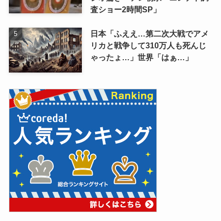
査ショー2時間SP」
日本「ふええ…第二次大戦でアメ
リカと戦争して310万人も死んじ
ゃったょ…」世界「はぁ…」