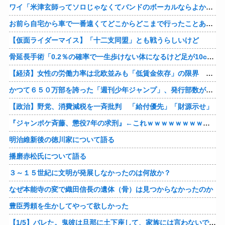
ワイ「米津玄師ってソロじゃなくてバンドのボーカルならよかったよね」
お前ら自宅から車で一番遠くてどこからどこまで行ったことある？
【仮面ライダーマイス】「十二支同盟」とも戦うらしいけど
骨延長手術「0.2％の確率で一生歩けない体になるけど足が10cm伸びます」←コスパ良すぎるだろ
【経済】女性の労働力率は北欧並みも「低賃金依存」の限界 団塊世代の完全引退で、企業が迫られる“最後の選択”
かつて６５０万部を誇った「週刊少年ジャンプ」、発行部数が初の100万部割れ
【政治】野党、消費減税を一斉批判 「給付優先」「財源示せ」
『ジャンポケ斉藤、懲役7年の求刑』←これｗｗｗｗｗｗｗｗｗｗｗｗｗｗｗｗｗｗ
明治維新後の徳川家について語る
播磨赤松氏について語る
３～１５世紀に文明が発展しなかったのは何故か？
なぜ本能寺の変で織田信長の遺体（骨）は見つからなかったのか
豊臣秀頼を生かしてやって欲しかった
【1/5】バレた。鬼彼は旦那に土下座して、家族には言わないで下さいって…。いつの間にか子供も出来ていたようで私はドン引きでした。→お前の旦那はお前にドン引きだよｗ