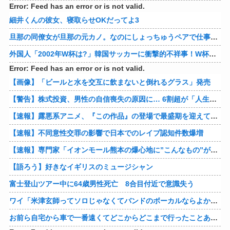
Error: Feed has an error or is not valid.
細井くんの彼女、寝取らせOKだってよ3
旦那の同僚女が旦那の元カノ。なのにしょっちゅうペアで仕事してて遅くまで残業したり二人で出張に行ったり。なんで「今度の出張は一人で行く」って嘘つくのかな
外国人「2002年W杯は?」韓国サッカーに衝撃的不祥事！W杯予選でレフリーへの性的接待発覚！海外騒然！【海外の反応】
Error: Feed has an error or is not valid.
【画像】「ビールと水を交互に飲まないと倒れるグラス」発売
【警告】株式投資、男性の自信喪失の原因に… 6割超が「人生の敗者」自認
【速報】露悪系アニメ、『この作品』の登場で最盛期を迎えてしまう…
【速報】不同意性交罪の影響で日本でのレイプ認知件数爆増
【速報】専門家「イオンモール熊本の爆心地に”こんなもの”があったんだけど…」
【語ろう】好きなイギリスのミュージシャン
富士登山ツアー中に64歳男性死亡 8合目付近で意識失う
ワイ「米津玄師ってソロじゃなくてバンドのボーカルならよかったよね」
お前ら自宅から車で一番遠くてどこからどこまで行ったことある？