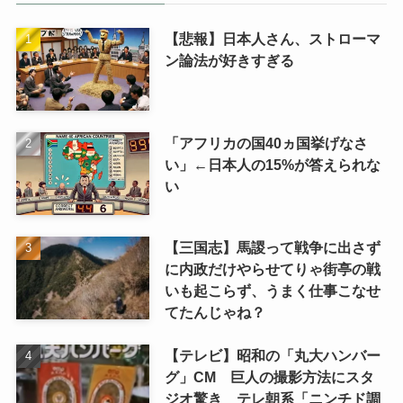
【悲報】日本人さん、ストローマ
ン論法が好きすぎる
「アフリカの国40ヵ国挙げなさ
い」←日本人の15%が答えられな
い
【三国志】馬謖って戦争に出さず
に内政だけやらせてりゃ街亭の戦
いも起こらず、うまく仕事こなせ
てたんじゃね？
【テレビ】昭和の「丸大ハンバー
グ」CM 巨人の撮影方法にスタ
ジオ驚き テレ朝系「ニンチド調