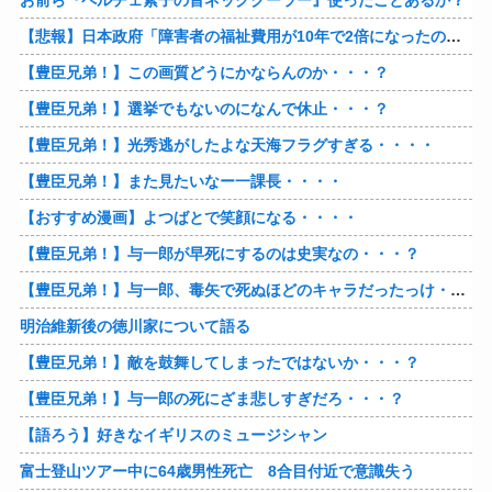
お前ら『ペルチェ素子の首ネッククーラー』使ったことあるか？
【悲報】日本政府「障害者の福祉費用が10年で2倍になったので抑制します」
【豊臣兄弟！】この画質どうにかならんのか・・・？
【豊臣兄弟！】選挙でもないのになんで休止・・・？
【豊臣兄弟！】光秀逃がしたよな天海フラグすぎる・・・・
【豊臣兄弟！】また見たいなー一課長・・・・
【おすすめ漫画】よつばとで笑顔になる・・・・
【豊臣兄弟！】与一郎が早死にするのは史実なの・・・？
【豊臣兄弟！】与一郎、毒矢で死ぬほどのキャラだったっけ・・・・
明治維新後の徳川家について語る
【豊臣兄弟！】敵を鼓舞してしまったではないか・・・？
【豊臣兄弟！】与一郎の死にざま悲しすぎだろ・・・？
【語ろう】好きなイギリスのミュージシャン
富士登山ツアー中に64歳男性死亡 8合目付近で意識失う