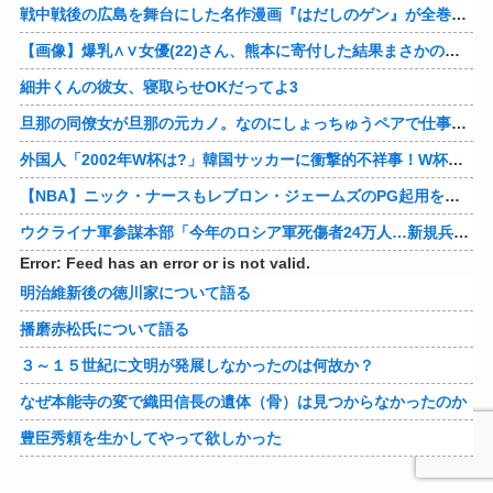
戦中戦後の広島を舞台にした名作漫画『はだしのゲン』が全巻50％オフで買える激安セール開催！！このチャンスを見逃すな！！
【画像】爆乳∧∨女優(22)さん、熊本に寄付した結果まさかの事態に・・・・・・
細井くんの彼女、寝取らせOKだってよ3
旦那の同僚女が旦那の元カノ。なのにしょっちゅうペアで仕事してて遅くまで残業したり二人で出張に行ったり。なんで「今度の出張は一人で行く」って嘘つくのかな
外国人「2002年W杯は?」韓国サッカーに衝撃的不祥事！W杯予選でレフリーへの性的接待発覚！海外騒然！【海外の反応】
【NBA】ニック・ナースもレブロン・ジェームズのPG起用を示唆か
ウクライナ軍参謀本部「今年のロシア軍死傷者24万人…新規兵力の募集規模を上回る」！
Error: Feed has an error or is not valid.
明治維新後の徳川家について語る
播磨赤松氏について語る
３～１５世紀に文明が発展しなかったのは何故か？
なぜ本能寺の変で織田信長の遺体（骨）は見つからなかったのか
豊臣秀頼を生かしてやって欲しかった