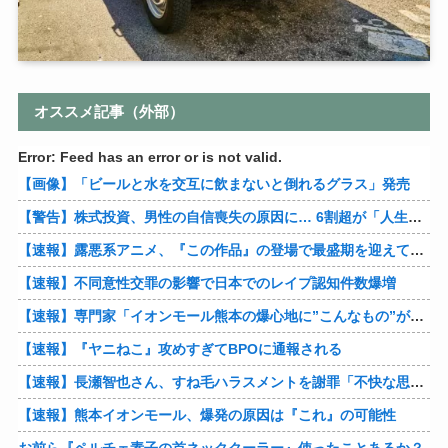
オススメ記事（外部）
Error: Feed has an error or is not valid.
【画像】「ビールと水を交互に飲まないと倒れるグラス」発売
【警告】株式投資、男性の自信喪失の原因に… 6割超が「人生の敗者」自認
【速報】露悪系アニメ、『この作品』の登場で最盛期を迎えてしまう…
【速報】不同意性交罪の影響で日本でのレイプ認知件数爆増
【速報】専門家「イオンモール熊本の爆心地に”こんなもの”があったんだけど…」
【速報】『ヤニねこ』攻めすぎてBPOに通報される
【速報】長瀬智也さん、すね毛ハラスメントを謝罪「不快な思いをさせて申し訳ありませんでした」
【速報】熊本イオンモール、爆発の原因は『これ』の可能性