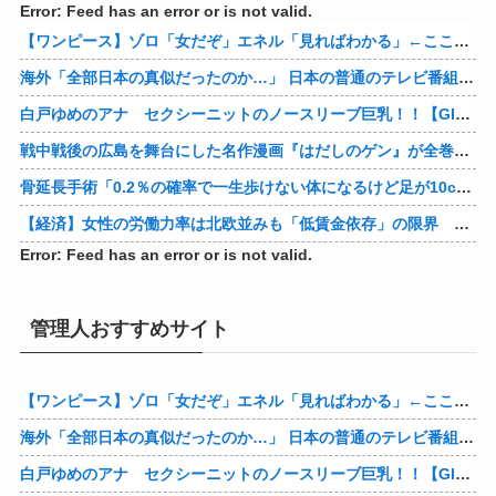
Error: Feed has an error or is not valid.
【ワンピース】ゾロ「女だぞ」エネル「見ればわかる」←ここ好きすぎるｗｗｗｗｗｗｗｗｗｗｗｗｗ
海外「全部日本の真似だったのか…」 日本の普通のテレビ番組が最新SNSの数十年先を行っていたと話題に
白戸ゆめのアナ セクシーニットのノースリーブ巨乳！！【GIF動画あり】
戦中戦後の広島を舞台にした名作漫画『はだしのゲン』が全巻50％オフで買える激安セール開催！！このチャンスを見逃すな！！
骨延長手術「0.2％の確率で一生歩けない体になるけど足が10cm伸びます」←コスパ良すぎるだろ
【経済】女性の労働力率は北欧並みも「低賃金依存」の限界 団塊世代の完全引退で、企業が迫られる“最後の選択”
Error: Feed has an error or is not valid.
管理人おすすめサイト
【ワンピース】ゾロ「女だぞ」エネル「見ればわかる」←ここ好きすぎるｗｗｗｗｗｗｗｗｗｗｗｗｗ
海外「全部日本の真似だったのか…」 日本の普通のテレビ番組が最新SNSの数十年先を行っていたと話題に
白戸ゆめのアナ セクシーニットのノースリーブ巨乳！！【GIF動画あり】