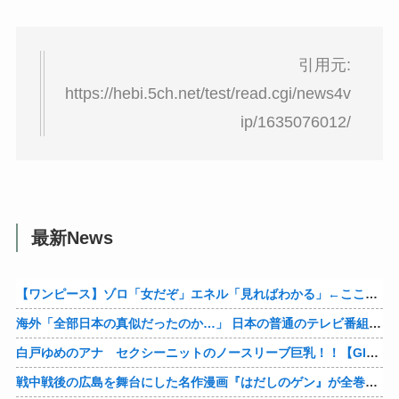
引用元:
https://hebi.5ch.net/test/read.cgi/news4v
ip/1635076012/
最新News
【ワンピース】ゾロ「女だぞ」エネル「見ればわかる」←ここ好きすぎるｗｗｗｗｗｗｗｗｗｗｗｗｗ
海外「全部日本の真似だったのか…」 日本の普通のテレビ番組が最新SNSの数十年先を行っていたと話題に
白戸ゆめのアナ セクシーニットのノースリーブ巨乳！！【GIF動画あり】
戦中戦後の広島を舞台にした名作漫画『はだしのゲン』が全巻50％オフで買える激安セール開催！！このチャンスを見逃すな！！