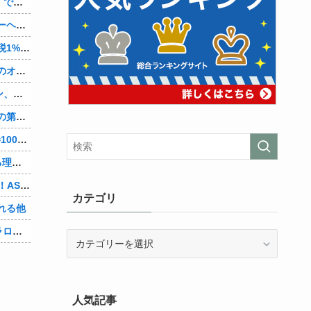
めて後悔した…
なかった」
うちも！」
ｗｗｗｗ
語るｗ
の存在を指摘
0円他
ｗｗ他
あるよ他
カテゴリ
れる他
ビュー！他
カ
テ
ゴ
リ
人気記事