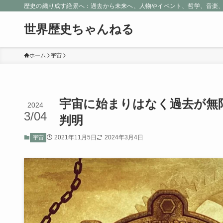
歴史の織り成す絶景へ：過去から未来へ、人物やイベント、哲学、音楽
世界歴史ちゃんねる
ホーム
宇宙
宇宙に始まりはなく過去が無
2024
3/04
判明
2021年11月5日
2024年3月4日
宇宙