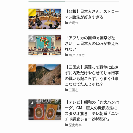
【悲報】日本人さん、ストロー
マン論法が好きすぎる
近現代
「アフリカの国40ヵ国挙げな
さい」←日本人の15%が答えら
れない
南アフリカ
【三国志】馬謖って戦争に出さ
ずに内政だけやらせてりゃ街亭
の戦いも起こらず、うまく仕事
こなせてたんじゃね？
三国志
【テレビ】昭和の「丸大ハンバ
ーグ」CM 巨人の撮影方法に
スタジオ驚き テレ朝系「ニン
チド調査ショー2時間SP」
歴史考察