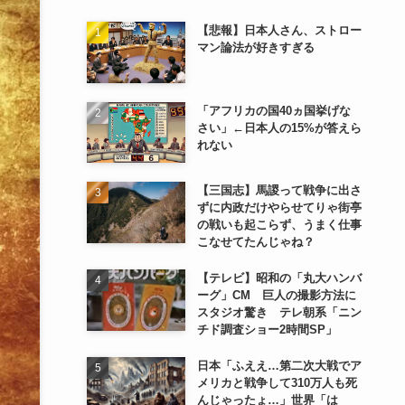
【悲報】日本人さん、ストロー
マン論法が好きすぎる
「アフリカの国40ヵ国挙げな
さい」←日本人の15%が答えら
れない
【三国志】馬謖って戦争に出さ
ずに内政だけやらせてりゃ街亭
の戦いも起こらず、うまく仕事
こなせてたんじゃね？
【テレビ】昭和の「丸大ハンバ
ーグ」CM 巨人の撮影方法に
スタジオ驚き テレ朝系「ニン
チド調査ショー2時間SP」
日本「ふええ…第二次大戦でア
メリカと戦争して310万人も死
んじゃったょ…」世界「は