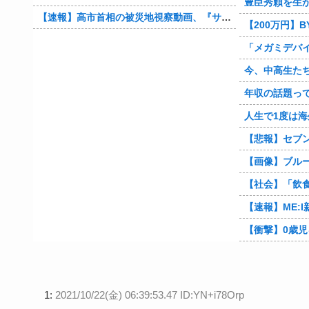
豊臣秀頼を生
【速報】高市首相の被災地視察動画、『サナのプロモーションビデオ』すぎて炎上
【200万円】B
「メガミデバイス 皇巫（オ
今、中高生たちの間で
年収の話題っ
人生で1度は海外
【悲報】セブンイレブ
【画像】ブルー
【社会】「飲食店潰れますよ」食料品消費税“1％減税”
【速報】ME:I
【衝撃】0歳児を玄関に置き去りにし旅行に行く弟夫
1:
2021/10/22(金) 06:39:53.47 ID:YN+i78Orp