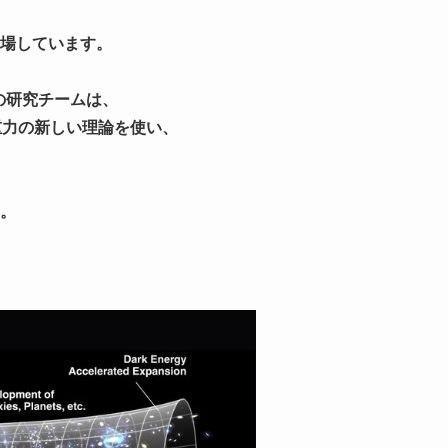
場しています。
ol)の研究チームは、
量子重力の新しい理論を使い、
。