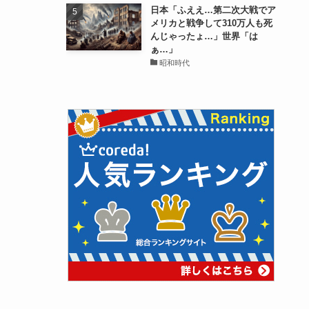
日本「ふええ…第二次大戦でア
メリカと戦争して310万人も死
んじゃったょ…」世界「は
ぁ…」
昭和時代