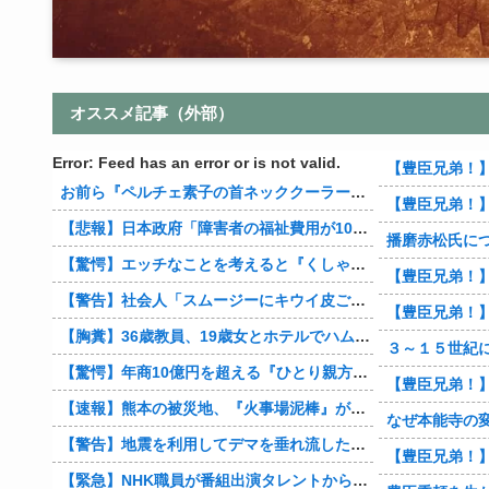
オススメ記事（外部）
Error: Feed has an error or is not valid.
【豊臣兄弟！】秀
お前ら『ペルチェ素子の首ネッククーラー』使ったことあるか？
【豊臣兄弟！】
【悲報】日本政府「障害者の福祉費用が10年で2倍になったので抑制します」
播磨赤松氏に
【驚愕】エッチなことを考えると『くしゃみ』が出る人、結構いると判明
【豊臣兄弟！】なん
【警告】社会人「スムージーにキウイ皮ごと入れよ。これ美容にいいんだよね〜」→ 結果…
【豊臣兄弟！
【胸糞】36歳教員、19歳女とホテルでハムスター25匹を踏み潰すなどして逮捕
３～１５世紀に文
【驚愕】年商10億円を超える『ひとり親方』が激増 Mac miniを大量購入しAIを従業員に
【豊臣兄弟！】光
【速報】熊本の被災地、『火事場泥棒』が大暴れ…
なぜ本能寺の変で織田
【警告】地震を利用してデマを垂れ流した人間、悲惨な末路を迎える…
【豊臣兄弟！】与一
【緊急】NHK職員が番組出演タレントから性被害 PTSDを発症し休職へ