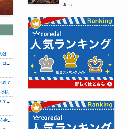
ぁ…」
か？
たのか
べき？
倫相手に会いに行く…
い？」
ただのバカだったｗ