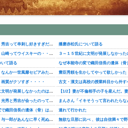
吉って串刺し好きすぎだろ・・・？
播磨赤松氏について語る
山崎ってウイスキーの・・・？
３～１５世紀に文明が発展しなかったのは何故
ついて語る
なぜ本能寺の変で織田信長の遺体（骨）は見つからなかっ
か一世風靡セピアみたいじゃね・・・？
豊臣秀頼を生かしてやって欲しかった
】画質がクソすぎ・・・・
古文・漢文は高校の授業科目から外す
明が発展しなかったのは何故か？
【1/2】妻が不倫相手の子を産んだ。妻は私が知らないと思っている。遠方のため会うのは年に数回程度だが、今も不倫相手とは切れていない。そしてまもなく妻は不
秀と秀吉が会ったのってマジ・・・？
まんさん「イキそうって言われたらなんて答えるのが一番い
信長の遺体（骨）は見つからなかったのか
連れて行かれた
郎があんなに早く死ぬの史実・・・？
無欲な旦那に比べ 、彼は自信満々で野心家。ポジティブな彼に惹かれバイト後や休みの日に会うようになり、男女の関係になるまで時間はいらなかった… だが彼は