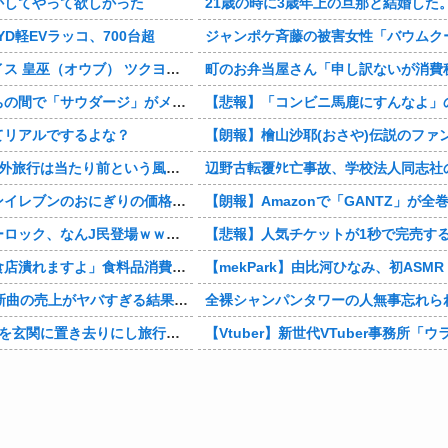
かしてやって欲しかった
21歳の時に3歳年上の旦那と結婚した。でもその時まだ元彼のこと忘れられなくて、元彼の再アタックに負けて浮気しちゃって… でも結局ばれて旦那の辛そうな姿見て初
YD軽EVラッコ、700台超
ジャンポケ斉藤の被害女性「バウムクーヘン売ったりTikTokライブしててムカついたから示談し
ウブ） ツクヨミ レガリア」コトブキヤデビュー…
町のお弁当屋さん「申し訳ないが消費税1%になったらその分商品代を値上げするわ」 「
「サウダージ」がメチャ流行っているらしい
【悲報】「コンビニ馬鹿にすんなよ」のオーナー夫婦、不起訴ｗｗｗｗ
てリアルでするよな？
【朗報】檜山沙耶(おさや)伝説のファン、子供ができたおさやへの正直な気持ちを
旅行は当たり前という風潮www
辺野古転覆ﾀﾋ亡事故、学校法人同志社の第三者委員会が調査報告書を公表 … 安全配慮義務違反や安全管理に関する検証を妨げた組織風土
ンのおにぎりの価格、もはや限界を超える
【朗報】Amazonで「GANTZ」が全巻10
ロック、なんJ民登場ｗｗｗｗｗ
【悲報】人気チケットが1秒で完売する理由、こういうことだったｗｗ
の中で上がる懸念 外食は10％で“9％”差に…一方で対象の弁当店でも悲痛な声「値下げできない…」
【mekPark】由比河ひなみ、初ASMR！ASMRの伸び代
新曲の売上がヤバすぎる結果に・・・
全裸シャンパンタワーの人無事忘れら
婦「旅行中、1ヶ月世話しろw」18年後に返せと言われ「お前らの子供、捨てたよ?」「は!?」
【Vtuber】新世代VTuber事務所「ウラロジゲームカンパニー」より、ゲームの世界から“逆異世界転生”した5名が8月19日にデ