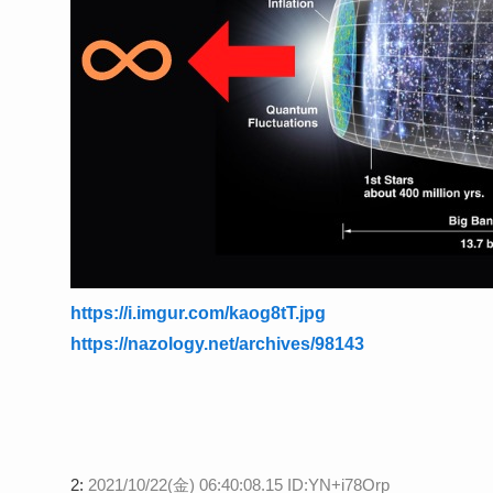
https://i.imgur.com/kaog8tT.jpg
https://nazology.net/archives/98143
2:
2021/10/22(金) 06:40:08.15 ID:YN+i78Orp