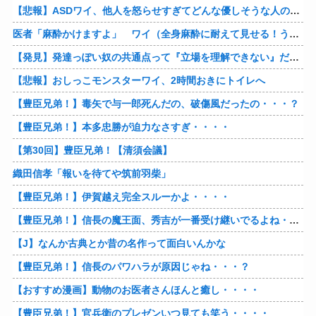
【悲報】ASDワイ、他人を怒らせすぎてどんな優しそうな人の怒り顔も余裕で想像できるようになってしまう
医者「麻酔かけますよ」 ワイ（全身麻酔に耐えて見せる！うおおおおおお！！！！）→
【発見】発達っぽい奴の共通点って『立場を理解できない』だよな
【悲報】おしっこモンスターワイ、2時間おきにトイレへ
【豊臣兄弟！】毒矢で与一郎死んだの、破傷風だったの・・・？
【豊臣兄弟！】本多忠勝が迫力なさすぎ・・・・
【第30回】豊臣兄弟！【清須会議】
織田信孝「報いを待てや筑前羽柴」
【豊臣兄弟！】伊賀越え完全スルーかよ・・・・
【豊臣兄弟！】信長の魔王面、秀吉が一番受け継いでるよね・・・？
【J】なんか古典とか昔の名作って面白いんかな
【豊臣兄弟！】信長のパワハラが原因じゃね・・・？
【おすすめ漫画】動物のお医者さんほんと癒し・・・・
【豊臣兄弟！】官兵衛のプレゼンいつ見ても笑う・・・・