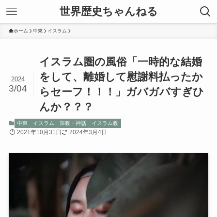
世界歴史ちゃんねる
ホーム
中東
イスラム
イスラム圏の風俗「一時的な結婚
をして、離婚して慰謝料払ったか
2024
3/04
らセーフ！！！」ガバガバすぎひ
んか？？？
中東
イスラム
宗教・神話
イスラム教
2021年10月31日
2024年3月4日