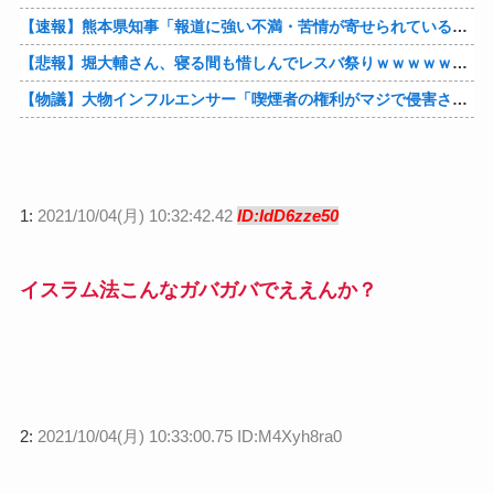
【速報】熊本県知事「報道に強い不満・苦情が寄せられている」→TBSの報道特集がまさにそれな件他
【悲報】堀大輔さん、寝る間も惜しんでレスバ祭りｗｗｗｗｗｗｗｗｗｗｗｗｗｗｗｗｗｗｗｗｗｗｗｗ他
【物議】大物インフルエンサー「喫煙者の権利がマジで侵害されてる。いくら税金払ってるんだ」他
1:
2021/10/04(月) 10:32:42.42
ID:IdD6zze50
イスラム法こんなガバガバでええんか？
2:
2021/10/04(月) 10:33:00.75 ID:M4Xyh8ra0