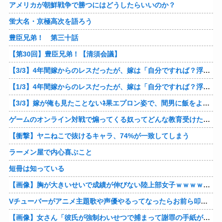
アメリカが朝鮮戦争で勝つにはどうしたらいいのか？
蛍大名・京極高次を語ろう
豊臣兄弟！ 第三十話
【第30回】豊臣兄弟！【清須会議】
【3/3】4年間嫁からのレスだったが、嫁は「自分ですれば？浮気したら慰謝料貰うから！」と。でも急に子供が欲しいと迫ってきたと思ったら妊娠してたｗ 俺の方が慰謝料貰えそうだな♪
【1/3】4年間嫁からのレスだったが、嫁は「自分ですれば？浮気したら慰謝料貰うから！」と。でも急に子供が欲しいと迫ってきたと思ったら妊娠してたｗ 俺の方が慰謝料貰えそうだな♪
【3/3】嫁が俺も見たことないﾈ果エプロン姿で、間男に飯をよそってるところに遭遇！当然別れたが、家に戻るとせせこと元嫁掃除してたｗ「裸エプロンで掃除しろよ」と言ってやったわｗ
ゲームのオンライン対戦で煽ってくる奴ってどんな教育受けたんや
【衝撃】ヤニねこで抜けるキャラ、74%が一致してしまう
ラーメン屋で内心喜ぶこと
短冊は知っている
【画像】胸が大きいせいで成績が伸びない陸上部女子ｗｗｗｗｗｗｗｗｗｗｗｗ
Vチューバーがアニメ主題歌や声優やるってなったらお前ら叩くけどさ……他
【画像】女さん「彼氏が強制わいせつで捕まって謝罪の手紙が来た」ﾊﾟｼｬｯ他