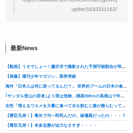
upiter/1633311162/
最新News
【動画】うそでしょー！藤沢市で撮影された予測可能割合が気になる事故のドラレコ。
【画像】週刊少年マガジン、限界突破
海外「日本人は何に使ってるんだ？」 世界的ブームの日本の食品、買ってみたものの使い道が分からない外国人が続出
｢サンダル登山の若者｣より実は危険…標高599ｍの高尾山で年間100件超の遭難事故を起こしている張本人「中高年の転倒事故」
女性「増えるワカメを大量に食べて水を飲むと腹が膨らむって本当？実際にやってみるわ」 → 腹がどんどん膨らんで… うわぁあああああああ
【豊臣兄弟！】毒矢で与一郎死んだの、破傷風だったの・・・？
【豊臣兄弟！】本多忠勝が迫力なさすぎ・・・・