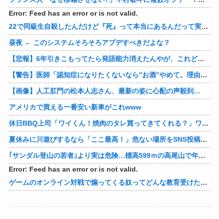
Error: Feed has an error or is not valid.
22で同級生自殺したんだけど『死』って本当にあるんだって実感して怖くなってきた
昼夜 ← このシステムそろそろアプデすべきだよな？
【悲報】6年引きこもってたら発語能力消えたんやが、これどうやって直せばええんや？
【警告】医師「認知症になりたくないなら”お酒”やめて。理由がこれ」
【画像】人工肛門の松本人志さん、最新の姿に心配の声殺到…
アメリカで買える一番安い新車がこれwww
休日BBQ上司「ワイくん！焼肉のタレ買ってきてくれる？」ワイ「！！？」
夏休みに川遊びするなら「ここ最高！」危ない場所をSNS投稿、水難事故が起きたら法的責任を問われる？ 福岡県八女市の星野川
｢サンダル登山の若者｣より実は危険…標高599ｍの高尾山で年間100件超の遭難事故を起こしている張本人「中高年の転倒事故」
Error: Feed has an error or is not valid.
ゲームのオンライン対戦で煽ってくる奴ってどんな教育受けたんや