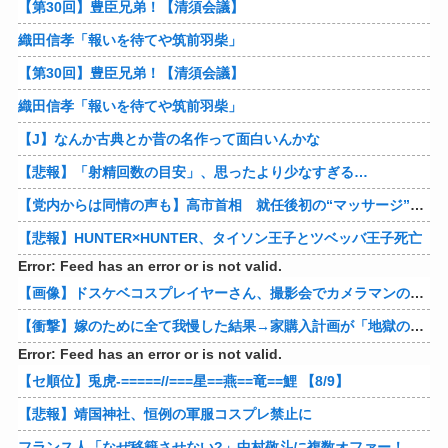
【第30回】豊臣兄弟！【清須会議】
織田信孝「報いを待てや筑前羽柴」
【第30回】豊臣兄弟！【清須会議】
織田信孝「報いを待てや筑前羽柴」
【J】なんか古典とか昔の名作って面白いんかな
【悲報】「射精回数の目安」、思ったより少なすぎる…
【党内からは同情の声も】高市首相 就任後初の“マッサージ”報道に「疲れてるアピ？」とSNSでは一部から冷ややかな声…被災地視察“PV動画”から続く不信
【悲報】HUNTER×HUNTER、タイソン王子とツベッバ王子死亡
Error: Feed has an error or is not valid.
【画像】ドスケベコスプレイヤーさん、撮影会でカメラマンのエッチな要求に答え過ぎてしまうww
【衝撃】嫁のために全て我慢した結果→家購入計画が「地獄の一幕」に…その理由が痛すぎるｗｗｗ 他
Error: Feed has an error or is not valid.
【セ順位】兎虎-=====//===星==燕==竜==鯉 【8/9】
【悲報】靖国神社、恒例の軍服コスプレ禁止に
フランス人「なぜ移籍させない?」中村敬斗に複数オファー！ランスが46億円要求でまさかの残留の可能性浮上！現地サポの本音がこれ！【海外の反応】