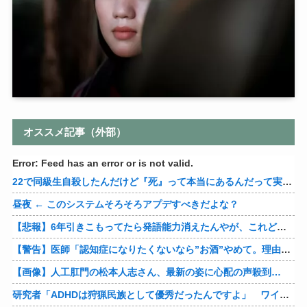
オススメ記事（外部）
Error: Feed has an error or is not valid.
22で同級生自殺したんだけど『死』って本当にあるんだって実感して怖くなってきた
昼夜 ← このシステムそろそろアプデすべきだよな？
【悲報】6年引きこもってたら発語能力消えたんやが、これどうやって直せばええんや？
【警告】医師「認知症になりたくないなら”お酒”やめて。理由がこれ」
【画像】人工肛門の松本人志さん、最新の姿に心配の声殺到…
研究者「ADHDは狩猟民族として優秀だったんですよ」 ワイ「…おかしいですよね？」→