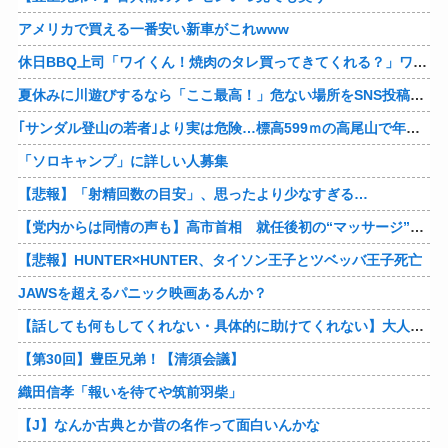
アメリカで買える一番安い新車がこれwww
休日BBQ上司「ワイくん！焼肉のタレ買ってきてくれる？」ワイ「！！？」
夏休みに川遊びするなら「ここ最高！」危ない場所をSNS投稿、水難事故が起きたら法的責任を問われる？ 福岡県八女市の星野川
｢サンダル登山の若者｣より実は危険…標高599ｍの高尾山で年間100件超の遭難事故を起こしている張本人「中高年の転倒事故」
「ソロキャンプ」に詳しい人募集
【悲報】「射精回数の目安」、思ったより少なすぎる…
【党内からは同情の声も】高市首相 就任後初の“マッサージ”報道に「疲れてるアピ？」とSNSでは一部から冷ややかな声…被災地視察“PV動画”から続く不信
【悲報】HUNTER×HUNTER、タイソン王子とツベッバ王子死亡
JAWSを超えるパニック映画あるんか？
【話しても何もしてくれない・具体的に助けてくれない】大人に失望感 トー横に集まる若者
【第30回】豊臣兄弟！【清須会議】
織田信孝「報いを待てや筑前羽柴」
【J】なんか古典とか昔の名作って面白いんかな