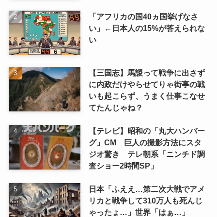
「アフリカの国40ヵ国挙げなさ
い」←日本人の15%が答えられな
い
【三国志】馬謖って戦争に出さず
に内政だけやらせてりゃ街亭の戦
いも起こらず、うまく仕事こなせ
てたんじゃね？
【テレビ】昭和の「丸大ハンバー
グ」CM 巨人の撮影方法にスタ
ジオ驚き テレ朝系「ニンチド調
査ショー2時間SP」
日本「ふええ…第二次大戦でアメ
リカと戦争して310万人も死んじ
ゃったょ…」世界「はぁ…」