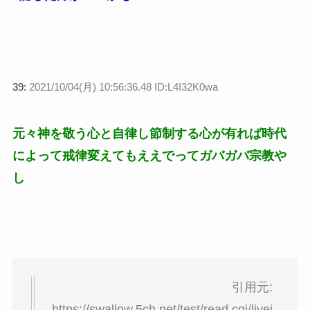
39:
2021/10/04(月) 10:56:36.48 ID:L4I32K0wa
元々神を敬う心と自律し節制する心が有れば時代
によって戒律変えてもええでってガバガバ宗教や
し
引用元:
https://swallow.5ch.net/test/read.cgi/livej