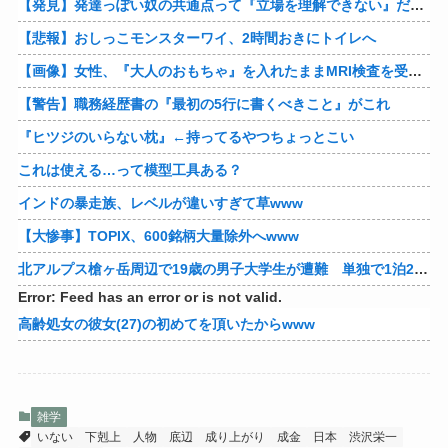
【発見】発達っぽい奴の共通点って『立場を理解できない』だよな
【悲報】おしっこモンスターワイ、2時間おきにトイレへ
【画像】女性、『大人のおもちゃ』を入れたままMRI検査を受けた結果 →
【警告】職務経歴書の『最初の5行に書くべきこと』がこれ
『ヒツジのいらない枕』←持ってるやつちょっとこい
これは使える…って模型工具ある？
インドの暴走族、レベルが違いすぎて草www
【大惨事】TOPIX、600銘柄大量除外へwww
北アルプス槍ヶ岳周辺で19歳の男子大学生が遭難 単独で1泊2日の予定で入山も連絡取れず 警察が9日以降捜索予定
Error: Feed has an error or is not valid.
高齢処女の彼女(27)の初めてを頂いたからwww
雑学
いない
下剋上
人物
底辺
成り上がり
成金
日本
渋沢栄一