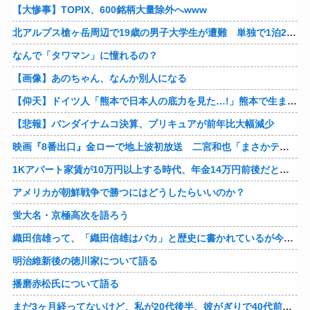
【大惨事】TOPIX、600銘柄大量除外へwww
北アルプス槍ヶ岳周辺で19歳の男子大学生が遭難 単独で1泊2日の予定で入山も連絡取れず 警察が9日以降捜索予定
なんで「タワマン」に憧れるの？
【画像】あのちゃん、なんか別人になる
【仰天】ドイツ人「熊本で日本人の底力を見た…!」熊本で生まれて初めて震度7の大地震を経験したドイツ人。直後、日本人たちの行動に衝撃を受けてしまう…
【悲報】バンダイナムコ決算、プリキュアが前年比大幅減少
映画『8番出口』金ローで地上波初放送 二宮和也「まさかテレビにまで迷い込んでしまうとは」
1Kアパート家賃が10万円以上する時代、年金14万円前後だと賃貸の人は無理じゃね？
アメリカが朝鮮戦争で勝つにはどうしたらいいのか？
蛍大名・京極高次を語ろう
織田信雄って、「織田信雄はバカ」と歴史に書かれているが今まで家が残っているんでバカではないよな？
明治維新後の徳川家について語る
播磨赤松氏について語る
まだ3ヶ月経ってないけど、私が20代後半、彼がぎりで40代前半でＷ不倫中。計画している彼との二泊三日の旅行、早く行けるといいな♪