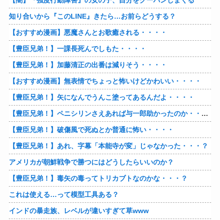
【闇】『強度行動障害』の女の子、自分をグーパンしまくる
知り合いから『このLINE』きたら…お前らどうする？
【おすすめ漫画】悪魔さんとお歌癒される・・・・
【豊臣兄弟！】一課長死んでしもた・・・・
【豊臣兄弟！】加藤清正の出番は減りそう・・・・
【おすすめ漫画】無表情でちょっと怖いけどかわいい・・・・
【豊臣兄弟！】矢になんでうんこ塗ってあるんだよ・・・・
【豊臣兄弟！】ペニシリンさえあれば与一郎助かったのか・・・？
【豊臣兄弟！】破傷風で死ぬとか普通に怖い・・・・
【豊臣兄弟！】あれ、字幕「本能寺が変」じゃなかった・・・？
アメリカが朝鮮戦争で勝つにはどうしたらいいのか？
【豊臣兄弟！】毒矢の毒ってトリカブトなのかな・・・？
これは使える…って模型工具ある？
インドの暴走族、レベルが違いすぎて草www