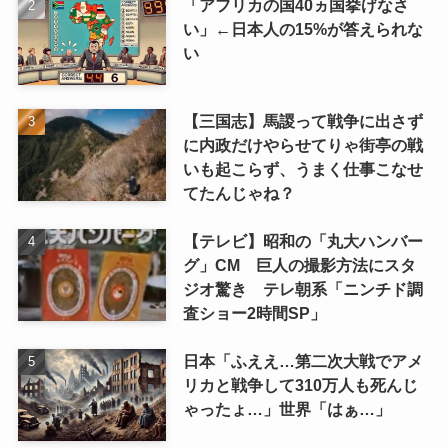
「アフリカの国40ヵ国挙げなさ
い」←日本人の15%が答えられな
い
【三国志】馬謖って戦争に出さず
に内政だけやらせてりゃ街亭の戦
いも起こらず、うまく仕事こなせ
てたんじゃね？
【テレビ】昭和の「丸大ハンバー
グ」CM 巨人の撮影方法にスタ
ジオ驚き テレ朝系「ニンチド調
査ショー2時間SP」
日本「ふええ…第二次大戦でアメ
リカと戦争して310万人も死んじ
ゃったょ…」世界「はぁ…」