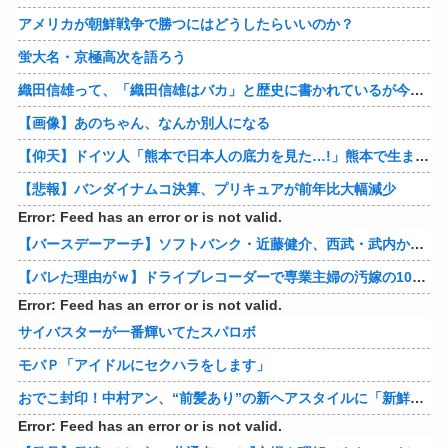
アメリカが朝鮮戦争で勝つにはどうしたらいいのか？
蛍大名・京極高次を語ろう
織田信雄って、「織田信雄はバカ」と歴史に書かれているが今まで家が残っているんでバカではないよな？
【画像】あのちゃん、なんか別人になる
【仰天】ドイツ人「熊本で日本人の底力を見た…!」熊本で生まれて初めて震度7の大地震を経験したドイツ人。直後、日本人たちの行動に衝撃を受けてしまう…
【悲報】バンダイナムコ決算、プリキュアが前年比大幅減少
Error: Feed has an error or is not valid.
【バースデーアーチ】ソフトバンク・近藤健介、西武・武内から第24号先制ソロホームラン！！！！！！！！！！！！！【西武対ソフトバンク20回戦】
【バレた理由がｗ】ドライブレコーダーで専業主婦の汚嫁の10年越し不倫発覚！制裁の詳細がコレｗｗｗｗｗ 他
Error: Feed has an error or is not valid.
サイバスターが一番輝いてたスパロボ
モバＰ「アイドルにセクハラをします」
おでこ封印！中村アン、“前髪あり”の新ヘアスタイルに「新鮮でたまらん」の声【画像】
Error: Feed has an error or is not valid.