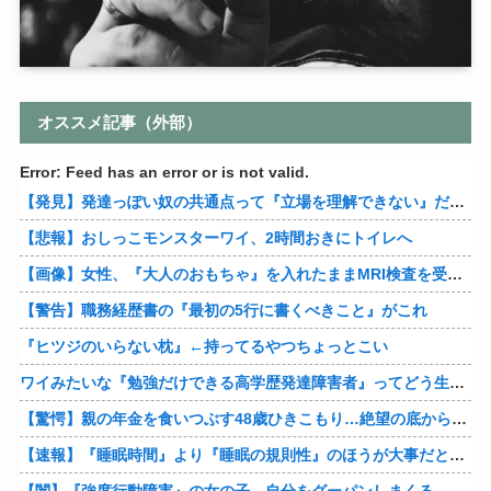
オススメ記事（外部）
Error: Feed has an error or is not valid.
【発見】発達っぽい奴の共通点って『立場を理解できない』だよな
【悲報】おしっこモンスターワイ、2時間おきにトイレへ
【画像】女性、『大人のおもちゃ』を入れたままMRI検査を受けた結果 →
【警告】職務経歴書の『最初の5行に書くべきこと』がこれ
『ヒツジのいらない枕』←持ってるやつちょっとこい
ワイみたいな『勉強だけできる高学歴発達障害者』ってどう生きたらいいんや？
【驚愕】親の年金を食いつぶす48歳ひきこもり…絶望の底から家族を救ったのは『障害基礎年金』だった
【速報】『睡眠時間』より『睡眠の規則性』のほうが大事だと判明