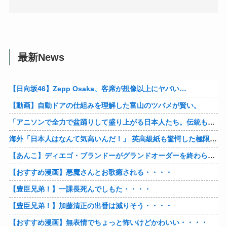
最新News
【日向坂46】Zepp Osaka、客席が想像以上にヤバい…
【動画】自動ドアの仕組みを理解した富山のツバメが賢い。
「アニソンで全力で盆踊りして盛り上がる日本人たち。伝統もオタクもこの熱量、素晴らしい」→女さんブチギレ「これを見て『日本の品格が落ちた』と思いま…
海外「日本人はなんて気高いんだ！」 英高級紙も驚愕した極限の中の日本人の姿に世界が衝撃
【あんこ】ディエゴ・ブランドーがグランドオーダーを終わらせるようです【FGO二部】 第１６６話
【おすすめ漫画】悪魔さんとお歌癒される・・・・
【豊臣兄弟！】一課長死んでしもた・・・・
【豊臣兄弟！】加藤清正の出番は減りそう・・・・
【おすすめ漫画】無表情でちょっと怖いけどかわいい・・・・