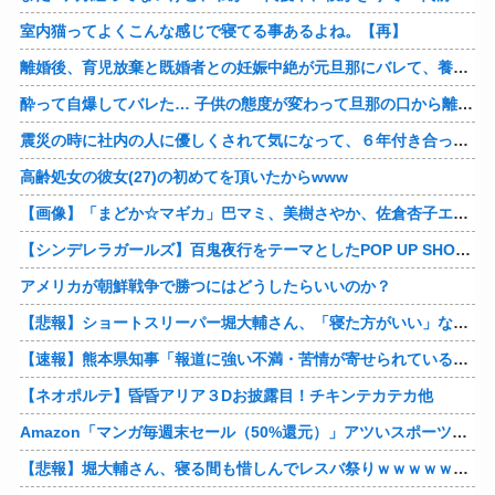
室内猫ってよくこんな感じで寝てる事あるよね。【再】
離婚後、育児放棄と既婚者との妊娠中絶が元旦那にバレて、養育費の支払いが止まった… 私が正社員で働くまで止めると言われてるけど、女として生きたいの。
酔って自爆してバレた… 子供の態度が変わって旦那の口から離婚って言葉が出て、急速に現実に引き戻されたっていうか、あー私本当にしちゃいけないことしてたんだなと思い知った。
震災の時に社内の人に優しくされて気になって、６年付き合った彼に別れを告げました。その時新たな好きな人に夢中で元彼はどうでもよく思えました。今ははっきり言って後悔してます…
高齢処女の彼女(27)の初めてを頂いたからwww
【画像】「まどか☆マギカ」巴マミ、美樹さやか、佐倉杏子エロすぎ放課後えんこーハメ撮りどぴゅどぴゅエチエチが最高すぎる❣
【シンデレラガールズ】百鬼夜行をテーマとしたPOP UP SHOPが東京・大阪にて開催
アメリカが朝鮮戦争で勝つにはどうしたらいいのか？
【悲報】ショートスリーパー堀大輔さん、「寝た方がいい」などと誹謗中傷され配信中に泣き出してしまう
【速報】熊本県知事「報道に強い不満・苦情が寄せられている」→TBSの報道特集がまさにそれな件他
【ネオポルテ】昏昏アリア３Dお披露目！チキンテカテカ他
Amazon「マンガ毎週末セール（50%還元）」アツいスポーツマンガ祭り最終日到来！！！他
【悲報】堀大輔さん、寝る間も惜しんでレスバ祭りｗｗｗｗｗｗｗｗｗｗｗｗｗｗｗｗｗｗｗｗｗｗｗｗ他