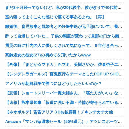
まだ3ヶ月経ってないけど、私が20代後半、彼がぎりで40代前半でＷ不倫中。計画している彼との二泊三日の旅行、早く行けるといいな♪
室内猫ってよくこんな感じで寝てる事あるよね。【再】
離婚後、育児放棄と既婚者との妊娠中絶が元旦那にバレて、養育費の支払いが止まった… 私が正社員で働くまで止めると言われてるけど、女として生きたいの。
酔って自爆してバレた… 子供の態度が変わって旦那の口から離婚って言葉が出て、急速に現実に引き戻されたっていうか、あー私本当にしちゃいけないことしてたんだなと思い知った。
震災の時に社内の人に優しくされて気になって、６年付き合った彼に別れを告げました。その時新たな好きな人に夢中で元彼はどうでもよく思えました。今ははっきり言って後悔してます…
高齢処女の彼女(27)の初めてを頂いたからwww
【画像】「まどか☆マギカ」巴マミ、美樹さやか、佐倉杏子エロすぎ放課後えんこーハメ撮りどぴゅどぴゅエチエチが最高すぎる❣
【シンデレラガールズ】百鬼夜行をテーマとしたPOP UP SHOPが東京・大阪にて開催
アメリカが朝鮮戦争で勝つにはどうしたらいいのか？
【悲報】ショートスリーパー堀大輔さん、「寝た方がいい」などと誹謗中傷され配信中に泣き出してしまう
【速報】熊本県知事「報道に強い不満・苦情が寄せられている」→TBSの報道特集がまさにそれな件他
【ネオポルテ】昏昏アリア３Dお披露目！チキンテカテカ他
Amazon「マンガ毎週末セール（50%還元）」アツいスポーツマンガ祭り最終日到来！！！他