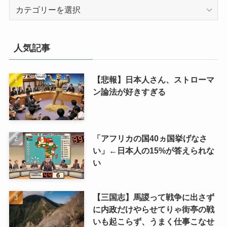
カ
テ
ゴ
リ
人気記事
【悲報】日本人さん、ストローマ
ン論法が好きすぎる
「アフリカの国40ヵ国挙げなさ
い」←日本人の15%が答えられな
い
【三国志】馬謖って戦争に出さず
に内政だけやらせてりゃ街亭の戦
いも起こらず、うまく仕事こなせ