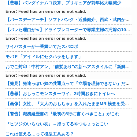
【悲報】バンダイナムコ決算、プリキュアが前年比大幅減少
Error: Feed has an error or is not valid.
【バースデーアーチ】ソフトバンク・近藤健介、西武・武内から第24号先制ソロホームラン！！！！！！！！！！！！！【西武対ソフトバンク20回戦】
【バレた理由がｗ】ドライブレコーダーで専業主婦の汚嫁の10年越し不倫発覚！制裁の詳細がコレｗｗｗｗｗ 他
Error: Feed has an error or is not valid.
サイバスターが一番輝いてたスパロボ
モバＰ「アイドルにセクハラをします」
おでこ封印！中村アン、“前髪あり”の新ヘアスタイルに「新鮮でたまらん」の声【画像】
Error: Feed has an error or is not valid.
【発見】発達っぽい奴の共通点って『立場を理解できない』だよな
【悲報】おしっこモンスターワイ、2時間おきにトイレへ
【画像】女性、『大人のおもちゃ』を入れたままMRI検査を受けた結果 →
【警告】職務経歴書の『最初の5行に書くべきこと』がこれ
『ヒツジのいらない枕』←持ってるやつちょっとこい
これは使える…って模型工具ある？