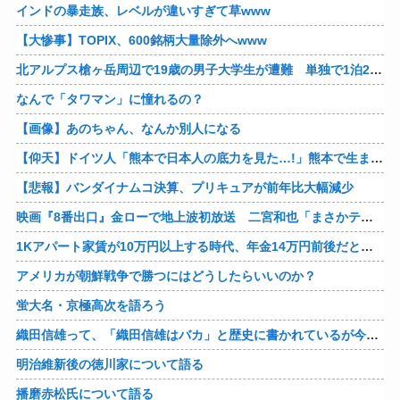
インドの暴走族、レベルが違いすぎて草www
【大惨事】TOPIX、600銘柄大量除外へwww
北アルプス槍ヶ岳周辺で19歳の男子大学生が遭難 単独で1泊2日の予定で入山も連絡取れず 警察が9日以降捜索予定
なんで「タワマン」に憧れるの？
【画像】あのちゃん、なんか別人になる
【仰天】ドイツ人「熊本で日本人の底力を見た…!」熊本で生まれて初めて震度7の大地震を経験したドイツ人。直後、日本人たちの行動に衝撃を受けてしまう…
【悲報】バンダイナムコ決算、プリキュアが前年比大幅減少
映画『8番出口』金ローで地上波初放送 二宮和也「まさかテレビにまで迷い込んでしまうとは」
1Kアパート家賃が10万円以上する時代、年金14万円前後だと賃貸の人は無理じゃね？
アメリカが朝鮮戦争で勝つにはどうしたらいいのか？
蛍大名・京極高次を語ろう
織田信雄って、「織田信雄はバカ」と歴史に書かれているが今まで家が残っているんでバカではないよな？
明治維新後の徳川家について語る
播磨赤松氏について語る