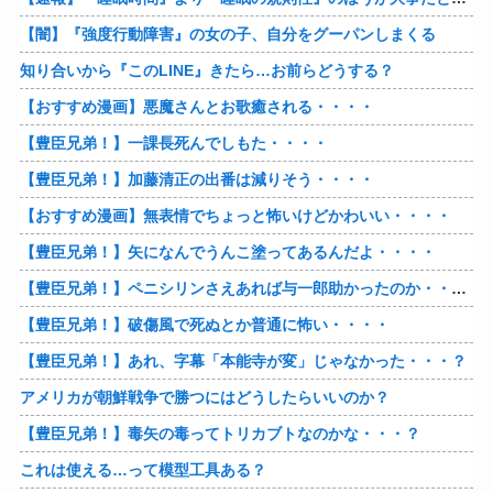
【闇】『強度行動障害』の女の子、自分をグーパンしまくる
知り合いから『このLINE』きたら…お前らどうする？
【おすすめ漫画】悪魔さんとお歌癒される・・・・
【豊臣兄弟！】一課長死んでしもた・・・・
【豊臣兄弟！】加藤清正の出番は減りそう・・・・
【おすすめ漫画】無表情でちょっと怖いけどかわいい・・・・
【豊臣兄弟！】矢になんでうんこ塗ってあるんだよ・・・・
【豊臣兄弟！】ペニシリンさえあれば与一郎助かったのか・・・？
【豊臣兄弟！】破傷風で死ぬとか普通に怖い・・・・
【豊臣兄弟！】あれ、字幕「本能寺が変」じゃなかった・・・？
アメリカが朝鮮戦争で勝つにはどうしたらいいのか？
【豊臣兄弟！】毒矢の毒ってトリカブトなのかな・・・？
これは使える…って模型工具ある？