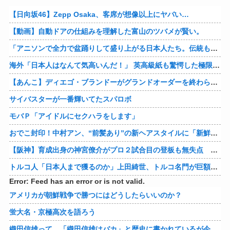
【日向坂46】Zepp Osaka、客席が想像以上にヤバい…
【動画】自動ドアの仕組みを理解した富山のツバメが賢い。
「アニソンで全力で盆踊りして盛り上がる日本人たち。伝統もオタクもこの熱量、素晴らしい」→女さんブチギレ「これを見て『日本の品格が落ちた』と思いま…
海外「日本人はなんて気高いんだ！」 英高級紙も驚愕した極限の中の日本人の姿に世界が衝撃
【あんこ】ディエゴ・ブランドーがグランドオーダーを終わらせるようです【FGO二部】 第１６６話
サイバスターが一番輝いてたスパロボ
モバＰ「アイドルにセクハラをします」
おでこ封印！中村アン、“前髪あり”の新ヘアスタイルに「新鮮でたまらん」の声【画像】
【阪神】育成出身の神宮僚介がプロ２試合目の登板も無失点 ボスラーを三振に ピンチで抑えた
トルコ人「日本人まで獲るのか」上田綺世、トルコ名門が巨額の正式オファー！現地サポが騒然！【海外の反応】
Error: Feed has an error or is not valid.
アメリカが朝鮮戦争で勝つにはどうしたらいいのか？
蛍大名・京極高次を語ろう
織田信雄って、「織田信雄はバカ」と歴史に書かれているが今まで家が残っているんでバカではないよな？