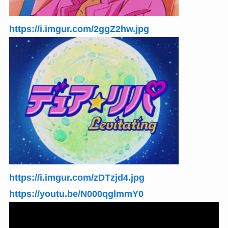
https://i.imgur.com/2ggZ2hw.jpg
https://i.imgur.com/zDTzjd4.jpg
https://youtu.be/N000qglmmY0