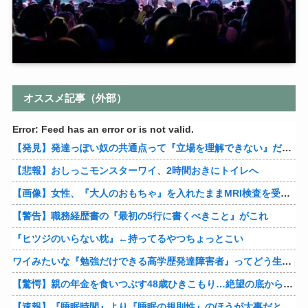
オススメ記事（外部）
Error: Feed has an error or is not valid.
【発見】発達っぽい奴の共通点って『立場を理解できない』だよな
【悲報】おしっこモンスターワイ、2時間おきにトイレへ
【画像】女性、『大人のおもちゃ』を入れたままMRI検査を受けた結果 →
【警告】職務経歴書の『最初の5行に書くべきこと』がこれ
『ヒツジのいらない枕』←持ってるやつちょっとこい
ワイみたいな『勉強だけできる高学歴発達障害者』ってどう生きたらいいんや？
【驚愕】親の年金を食いつぶす48歳ひきこもり…絶望の底から家族を救ったのは『障害基礎年金』だった
【速報】『睡眠時間』より『睡眠の規則性』のほうが大事だと判明