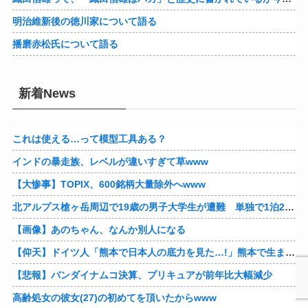
明治維新後の徳川家について語る
播磨赤松氏について語る
新着News
これは使える…って模型工具ある？
インドの暴走族、レベルが違いすぎて草www
【大惨事】TOPIX、600銘柄大量除外へwww
北アルプス槍ヶ岳周辺で19歳の男子大学生が遭難 単独で1泊2日の予定で入山も連絡取れず 警察が9日以降捜索予定
【画像】あのちゃん、なんか別人になる
【仰天】ドイツ人「熊本で日本人の底力を見た…!」熊本で生まれて初めて震度7の大地震を経験したドイツ人。直後、日本人たちの行動に衝撃を受けてしまう…
【悲報】バンダイナムコ決算、プリキュアが前年比大幅減少
高齢処女の彼女(27)の初めてを頂いたからwww