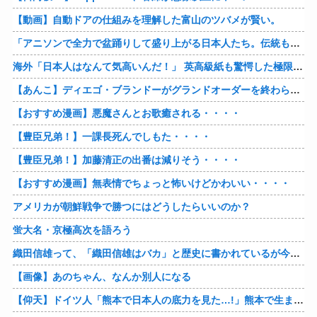
【動画】自動ドアの仕組みを理解した富山のツバメが賢い。
「アニソンで全力で盆踊りして盛り上がる日本人たち。伝統もオタクもこの熱量、素晴らしい」→女さんブチギレ「これを見て『日本の品格が落ちた』と思いま…
海外「日本人はなんて気高いんだ！」 英高級紙も驚愕した極限の中の日本人の姿に世界が衝撃
【あんこ】ディエゴ・ブランドーがグランドオーダーを終わらせるようです【FGO二部】 第１６６話
【おすすめ漫画】悪魔さんとお歌癒される・・・・
【豊臣兄弟！】一課長死んでしもた・・・・
【豊臣兄弟！】加藤清正の出番は減りそう・・・・
【おすすめ漫画】無表情でちょっと怖いけどかわいい・・・・
アメリカが朝鮮戦争で勝つにはどうしたらいいのか？
蛍大名・京極高次を語ろう
織田信雄って、「織田信雄はバカ」と歴史に書かれているが今まで家が残っているんでバカではないよな？
【画像】あのちゃん、なんか別人になる
【仰天】ドイツ人「熊本で日本人の底力を見た…!」熊本で生まれて初めて震度7の大地震を経験したドイツ人。直後、日本人たちの行動に衝撃を受けてしまう…