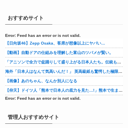
おすすめサイト
Error: Feed has an error or is not valid.
【日向坂46】Zepp Osaka、客席が想像以上にヤバい…
【動画】自動ドアの仕組みを理解した富山のツバメが賢い。
「アニソンで全力で盆踊りして盛り上がる日本人たち。伝統もオタクもこの熱量、素晴らしい」→女さんブチギレ「これを見て『日本の品格が落ちた』と思いま…
海外「日本人はなんて気高いんだ！」 英高級紙も驚愕した極限の中の日本人の姿に世界が衝撃
【画像】あのちゃん、なんか別人になる
【仰天】ドイツ人「熊本で日本人の底力を見た…!」熊本で生まれて初めて震度7の大地震を経験したドイツ人。直後、日本人たちの行動に衝撃を受けてしまう…
Error: Feed has an error or is not valid.
管理人おすすめサイト