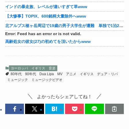
インドの暴走族、レベルが違いすぎて草www
【大惨事】TOPIX、600銘柄大量除外へwww
北アルプス槍ヶ岳周辺で19歳の男子大学生が遭難 単独で1泊2日の予定で入山も連絡取れず 警察が9日以降捜索予定
Error: Feed has an error or is not valid.
高齢処女の彼女(27)の初めてを頂いたからwww
ヨーロッパ
イギリス
音楽
80年代
90年代
Dua Lipa
MV
アニメ
イギリス
デュア・リパ
ミュージック
ミュージックビデオ
よかったらシェアしてね！