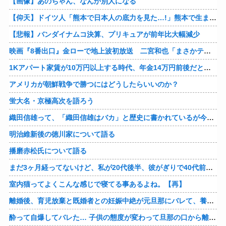
【画像】あのちゃん、なんか別人になる
【仰天】ドイツ人「熊本で日本人の底力を見た…!」熊本で生まれて初めて震度7の大地震を経験したドイツ人。直後、日本人たちの行動に衝撃を受けてしまう…
【悲報】バンダイナムコ決算、プリキュアが前年比大幅減少
映画『8番出口』金ローで地上波初放送 二宮和也「まさかテレビにまで迷い込んでしまうとは」
1Kアパート家賃が10万円以上する時代、年金14万円前後だと賃貸の人は無理じゃね？
アメリカが朝鮮戦争で勝つにはどうしたらいいのか？
蛍大名・京極高次を語ろう
織田信雄って、「織田信雄はバカ」と歴史に書かれているが今まで家が残っているんでバカではないよな？
明治維新後の徳川家について語る
播磨赤松氏について語る
まだ3ヶ月経ってないけど、私が20代後半、彼がぎりで40代前半でＷ不倫中。計画している彼との二泊三日の旅行、早く行けるといいな♪
室内猫ってよくこんな感じで寝てる事あるよね。【再】
離婚後、育児放棄と既婚者との妊娠中絶が元旦那にバレて、養育費の支払いが止まった… 私が正社員で働くまで止めると言われてるけど、女として生きたいの。
酔って自爆してバレた… 子供の態度が変わって旦那の口から離婚って言葉が出て、急速に現実に引き戻されたっていうか、あー私本当にしちゃいけないことしてたんだなと思い知った。