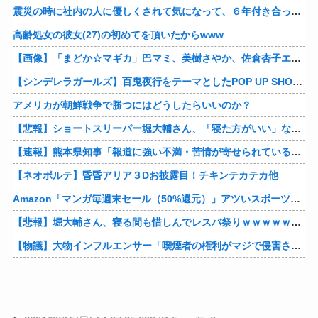
震災の時に社内の人に優しくされて気になって、６年付き合った彼に別れを告げました。その時新たな好きな人に夢中で元彼はどうでもよく思えました。今ははっきり言って後悔してます…
高齢処女の彼女(27)の初めてを頂いたからwww
【画像】「まどか☆マギカ」巴マミ、美樹さやか、佐倉杏子エロすぎ放課後えんこーハメ撮りどぴゅどぴゅエチエチが最高すぎる❣
【シンデレラガールズ】百鬼夜行をテーマとしたPOP UP SHOPが東京・大阪にて開催
アメリカが朝鮮戦争で勝つにはどうしたらいいのか？
【悲報】ショートスリーパー堀大輔さん、「寝た方がいい」などと誹謗中傷され配信中に泣き出してしまう
【速報】熊本県知事「報道に強い不満・苦情が寄せられている」→TBSの報道特集がまさにそれな件他
【ネオポルテ】昏昏アリア３Dお披露目！チキンテカテカ他
Amazon「マンガ毎週末セール（50%還元）」アツいスポーツマンガ祭り最終日到来！！！他
【悲報】堀大輔さん、寝る間も惜しんでレスバ祭りｗｗｗｗｗｗｗｗｗｗｗｗｗｗｗｗｗｗｗｗｗｗｗｗ他
【物議】大物インフルエンサー「喫煙者の権利がマジで侵害されてる。いくら税金払ってるんだ」他