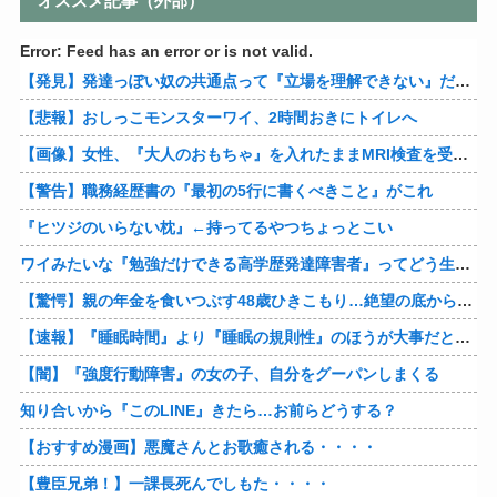
オススメ記事（外部）
Error: Feed has an error or is not valid.
【発見】発達っぽい奴の共通点って『立場を理解できない』だよな
【悲報】おしっこモンスターワイ、2時間おきにトイレへ
【画像】女性、『大人のおもちゃ』を入れたままMRI検査を受けた結果 →
【警告】職務経歴書の『最初の5行に書くべきこと』がこれ
『ヒツジのいらない枕』←持ってるやつちょっとこい
ワイみたいな『勉強だけできる高学歴発達障害者』ってどう生きたらいいんや？
【驚愕】親の年金を食いつぶす48歳ひきこもり…絶望の底から家族を救ったのは『障害基礎年金』だった
【速報】『睡眠時間』より『睡眠の規則性』のほうが大事だと判明
【闇】『強度行動障害』の女の子、自分をグーパンしまくる
知り合いから『このLINE』きたら…お前らどうする？
【おすすめ漫画】悪魔さんとお歌癒される・・・・
【豊臣兄弟！】一課長死んでしもた・・・・