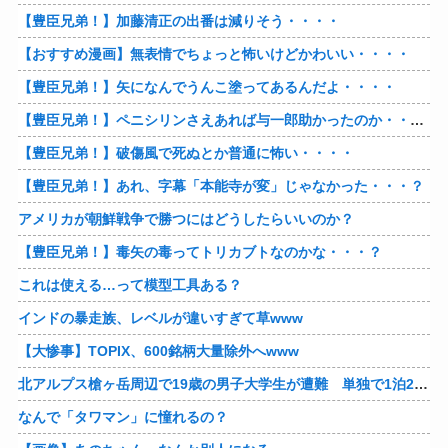
【豊臣兄弟！】加藤清正の出番は減りそう・・・・
【おすすめ漫画】無表情でちょっと怖いけどかわいい・・・・
【豊臣兄弟！】矢になんでうんこ塗ってあるんだよ・・・・
【豊臣兄弟！】ペニシリンさえあれば与一郎助かったのか・・・？
【豊臣兄弟！】破傷風で死ぬとか普通に怖い・・・・
【豊臣兄弟！】あれ、字幕「本能寺が変」じゃなかった・・・？
アメリカが朝鮮戦争で勝つにはどうしたらいいのか？
【豊臣兄弟！】毒矢の毒ってトリカブトなのかな・・・？
これは使える…って模型工具ある？
インドの暴走族、レベルが違いすぎて草www
【大惨事】TOPIX、600銘柄大量除外へwww
北アルプス槍ヶ岳周辺で19歳の男子大学生が遭難 単独で1泊2日の予定で入山も連絡取れず 警察が9日以降捜索予定
なんで「タワマン」に憧れるの？