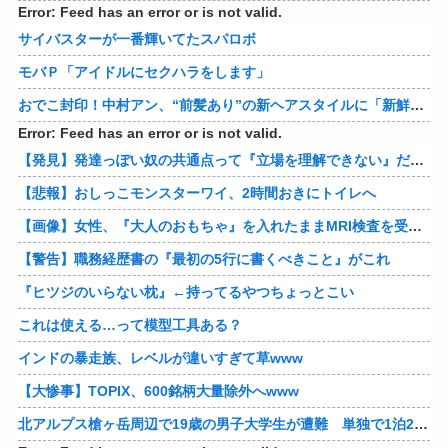
Error: Feed has an error or is not valid.
サイバスターが一番輝いてたスパロボ
モバＰ「アイドルにセクハラをします」
おでこ封印！中村アン、“前髪あり”の新ヘアスタイルに「新鮮でたまらん」の声【画像】
Error: Feed has an error or is not valid.
【発見】発達っぽい奴の共通点って『立場を理解できない』だよな
【悲報】おしっこモンスターワイ、2時間おきにトイレへ
【画像】女性、『大人のおもちゃ』を入れたままMRI検査を受けた結果 →
【警告】職務経歴書の『最初の5行に書くべきこと』がこれ
『ヒツジのいらない枕』←持ってるやつちょっとこい
これは使える…って模型工具ある？
インドの暴走族、レベルが違いすぎて草www
【大惨事】TOPIX、600銘柄大量除外へwww
北アルプス槍ヶ岳周辺で19歳の男子大学生が遭難 単独で1泊2日の予定で入山も連絡取れず 警察が9日以降捜索予定