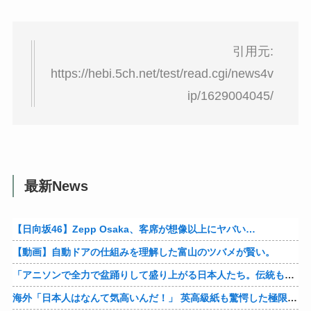
引用元:
https://hebi.5ch.net/test/read.cgi/news4v
ip/1629004045/
最新News
【日向坂46】Zepp Osaka、客席が想像以上にヤバい…
【動画】自動ドアの仕組みを理解した富山のツバメが賢い。
「アニソンで全力で盆踊りして盛り上がる日本人たち。伝統もオタクもこの熱量、素晴らしい」→女さんブチギレ「これを見て『日本の品格が落ちた』と思いま…
海外「日本人はなんて気高いんだ！」 英高級紙も驚愕した極限の中の日本人の姿に世界が衝撃