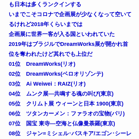
も日本は多くランクインする
いまでこそコロナで企画展が少なくなって空いて
るけれど2018年くらいまでは
企画展に世界一客が入る国といわれていた
2019年はブラジルでDreamWorks展が開かれ首
位を奪われたけど其れでも上位だ
01位 DreamWorks(リオ)
02位 DreamWorks(ベロオリゾンテ)
03位 Ai Weiwei：RAIZ(リオ)
04位 ムンク展―共鳴する魂の叫び(東京)
05位 クリムト展 ウィーンと日本 1900(東京)
06位 ツタンカーメン：ファラオの宝物(パリ)
07位 国宝 東寺―空海と仏像曼荼羅(東京)
08位 ジャン=ミシェル･バスキア/エゴン･シーレ