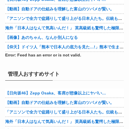
【動画】自動ドアの仕組みを理解した富山のツバメが賢い。
「アニソンで全力で盆踊りして盛り上がる日本人たち。伝統もオタクもこの熱量、素晴らしい」→女さんブチギレ「これを見て『日本の品格が落ちた』と思いま…
海外「日本人はなんて気高いんだ！」 英高級紙も驚愕した極限の中の日本人の姿に世界が衝撃
【画像】あのちゃん、なんか別人になる
【仰天】ドイツ人「熊本で日本人の底力を見た…!」熊本で生まれて初めて震度7の大地震を経験したドイツ人。直後、日本人たちの行動に衝撃を受けてしまう…
Error: Feed has an error or is not valid.
管理人おすすめサイト
【日向坂46】Zepp Osaka、客席が想像以上にヤバい…
【動画】自動ドアの仕組みを理解した富山のツバメが賢い。
「アニソンで全力で盆踊りして盛り上がる日本人たち。伝統もオタクもこの熱量、素晴らしい」→女さんブチギレ「これを見て『日本の品格が落ちた』と思いま…
海外「日本人はなんて気高いんだ！」 英高級紙も驚愕した極限の中の日本人の姿に世界が衝撃