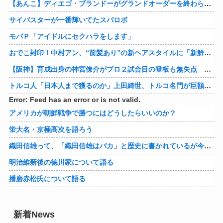
【あんこ】ディエゴ・ブランドーがグランドオーダーを終わらせるようです【FGO二部】 第１６６話
サイバスターが一番輝いてたスパロボ
モバＰ「アイドルにセクハラをします」
おでこ封印！中村アン、“前髪あり”の新ヘアスタイルに「新鮮でたまらん」の声【画像】
【阪神】育成出身の神宮僚介がプロ２試合目の登板も無失点 ボスラーを三振に ピンチで抑えた
トルコ人「日本人まで獲るのか」上田綺世、トルコ名門が巨額の正式オファー！現地サポが騒然！【海外の反応】
Error: Feed has an error or is not valid.
アメリカが朝鮮戦争で勝つにはどうしたらいいのか？
蛍大名・京極高次を語ろう
織田信雄って、「織田信雄はバカ」と歴史に書かれているが今まで家が残っているんでバカではないよな？
明治維新後の徳川家について語る
播磨赤松氏について語る
新着News