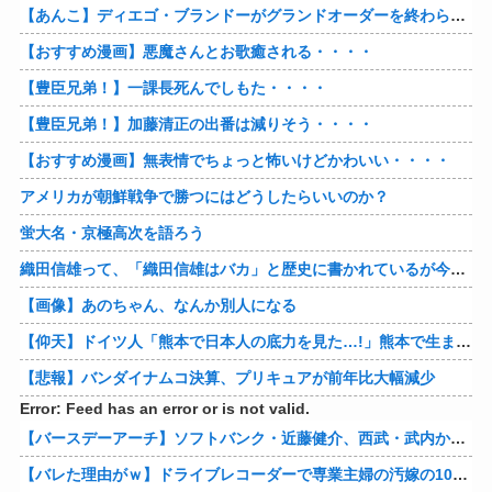
【あんこ】ディエゴ・ブランドーがグランドオーダーを終わらせるようです【FGO二部】 第１６６話
【おすすめ漫画】悪魔さんとお歌癒される・・・・
【豊臣兄弟！】一課長死んでしもた・・・・
【豊臣兄弟！】加藤清正の出番は減りそう・・・・
【おすすめ漫画】無表情でちょっと怖いけどかわいい・・・・
アメリカが朝鮮戦争で勝つにはどうしたらいいのか？
蛍大名・京極高次を語ろう
織田信雄って、「織田信雄はバカ」と歴史に書かれているが今まで家が残っているんでバカではないよな？
【画像】あのちゃん、なんか別人になる
【仰天】ドイツ人「熊本で日本人の底力を見た…!」熊本で生まれて初めて震度7の大地震を経験したドイツ人。直後、日本人たちの行動に衝撃を受けてしまう…
【悲報】バンダイナムコ決算、プリキュアが前年比大幅減少
Error: Feed has an error or is not valid.
【バースデーアーチ】ソフトバンク・近藤健介、西武・武内から第24号先制ソロホームラン！！！！！！！！！！！！！【西武対ソフトバンク20回戦】
【バレた理由がｗ】ドライブレコーダーで専業主婦の汚嫁の10年越し不倫発覚！制裁の詳細がコレｗｗｗｗｗ 他