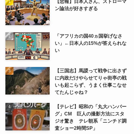
【悲報】日本人さん、ストローマ
ン論法が好きすぎる
「アフリカの国40ヵ国挙げなさ
い」←日本人の15%が答えられな
い
【三国志】馬謖って戦争に出さず
に内政だけやらせてりゃ街亭の戦
いも起こらず、うまく仕事こなせ
てたんじゃね？
【テレビ】昭和の「丸大ハンバー
グ」CM 巨人の撮影方法にスタ
ジオ驚き テレ朝系「ニンチド調
査ショー2時間SP」