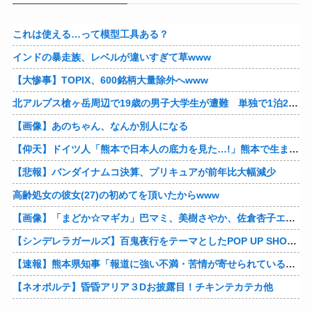
これは使える…って模型工具ある？
インドの暴走族、レベルが違いすぎて草www
【大惨事】TOPIX、600銘柄大量除外へwww
北アルプス槍ヶ岳周辺で19歳の男子大学生が遭難 単独で1泊2日の予定で入山も連絡取れず 警察が9日以降捜索予定
【画像】あのちゃん、なんか別人になる
【仰天】ドイツ人「熊本で日本人の底力を見た…!」熊本で生まれて初めて震度7の大地震を経験したドイツ人。直後、日本人たちの行動に衝撃を受けてしまう…
【悲報】バンダイナムコ決算、プリキュアが前年比大幅減少
高齢処女の彼女(27)の初めてを頂いたからwww
【画像】「まどか☆マギカ」巴マミ、美樹さやか、佐倉杏子エロすぎ放課後えんこーハメ撮りどぴゅどぴゅエチエチが最高すぎる❣
【シンデレラガールズ】百鬼夜行をテーマとしたPOP UP SHOPが東京・大阪にて開催
【速報】熊本県知事「報道に強い不満・苦情が寄せられている」→TBSの報道特集がまさにそれな件他
【ネオポルテ】昏昏アリア３Dお披露目！チキンテカテカ他