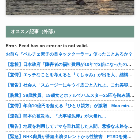
オススメ記事（外部）
Error: Feed has an error or is not valid.
お前ら『ペルチェ素子の首ネッククーラー』使ったことあるか？
【悲報】日本政府「障害者の福祉費用が10年で2倍になったので抑制します」
【驚愕】エッチなことを考えると『くしゃみ』が出る人、結構いると判明
【警告】社会人「スムージーにキウイ皮ごと入れよ。これ美容にいいんだよね〜」→ 結果…
【胸糞】36歳教員、19歳女とホテルでハムスター25匹を踏み潰すなどして逮捕
【驚愕】年商10億円を超える『ひとり親方』が激増 Mac miniを大量購入しAIを従業員に
【速報】熊本の被災地、『火事場泥棒』が大暴れ…
【警告】地震を利用してデマを垂れ流した人間、悲惨な末路を迎える…
【緊急】NHK職員が番組出演タレントから性被害 PTSDを発症し休職へ