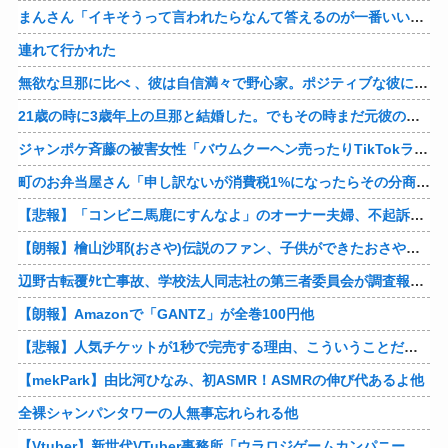
まんさん「イキそうって言われたらなんて答えるのが一番いい？」
連れて行かれた
無欲な旦那に比べ 、彼は自信満々で野心家。ポジティブな彼に惹かれバイト後や休みの日に会うようになり、男女の関係になるまで時間はいらなかった… だが彼はただのバカだったｗ
21歳の時に3歳年上の旦那と結婚した。でもその時まだ元彼のこと忘れられなくて、元彼の再アタックに負けて浮気しちゃって… でも結局ばれて旦那の辛そうな姿見て初めて後悔した…
ジャンポケ斉藤の被害女性「バウムクーヘン売ったりTikTokライブしててムカついたから示談しなかった」
町のお弁当屋さん「申し訳ないが消費税1%になったらその分商品代を値上げするわ」 「うちも！」
【悲報】「コンビニ馬鹿にすんなよ」のオーナー夫婦、不起訴ｗｗｗｗｗｗｗｗ
【朗報】檜山沙耶(おさや)伝説のファン、子供ができたおさやへの正直な気持ちを語るｗ
辺野古転覆ﾀﾋ亡事故、学校法人同志社の第三者委員会が調査報告書を公表 … 安全配慮義務違反や安全管理に関する検証を妨げた組織風土の存在を指摘
【朗報】Amazonで「GANTZ」が全巻100円他
【悲報】人気チケットが1秒で完売する理由、こういうことだったｗｗｗｗ他
【mekPark】由比河ひなみ、初ASMR！ASMRの伸び代あるよ他
全裸シャンパンタワーの人無事忘れられる他
【Vtuber】新世代VTuber事務所「ウラロジゲームカンパニー」より、ゲームの世界から“逆異世界転生”した5名が8月19日にデビュー！他