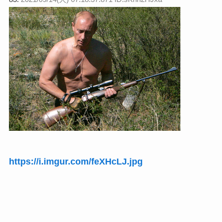
https://i.imgur.com/feXHcLJ.jpg