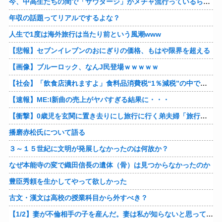
今、中高生たちの間で「サウダージ」がメチャ流行っているらしい
年収の話題ってリアルでするよな？
人生で1度は海外旅行は当たり前という風潮www
【悲報】セブンイレブンのおにぎりの価格、もはや限界を超える
【画像】ブルーロック、なんJ民登場ｗｗｗｗｗ
【社会】「飲食店潰れますよ」食料品消費税“1％減税”の中で上がる懸念 外食は10％で“9％”差に…一方で対象の弁当店でも悲痛な声「値下げできない…」
【速報】ME:I新曲の売上がヤバすぎる結果に・・・
【衝撃】0歳児を玄関に置き去りにし旅行に行く弟夫婦「旅行中、1ヶ月世話しろw」18年後に返せと言われ「お前らの子供、捨てたよ?」「は!?」
播磨赤松氏について語る
３～１５世紀に文明が発展しなかったのは何故か？
なぜ本能寺の変で織田信長の遺体（骨）は見つからなかったのか
豊臣秀頼を生かしてやって欲しかった
古文・漢文は高校の授業科目から外すべき？
【1/2】妻が不倫相手の子を産んだ。妻は私が知らないと思っている。遠方のため会うのは年に数回程度だが、今も不倫相手とは切れていない。そしてまもなく妻は不倫相手に会いに行く…