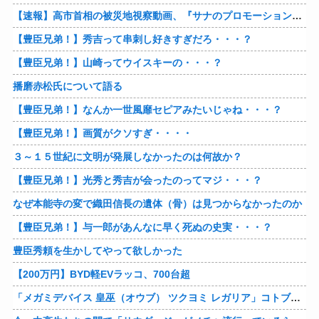
【速報】高市首相の被災地視察動画、『サナのプロモーションビデオ』すぎて炎上
【豊臣兄弟！】秀吉って串刺し好きすぎだろ・・・？
【豊臣兄弟！】山崎ってウイスキーの・・・？
播磨赤松氏について語る
【豊臣兄弟！】なんか一世風靡セピアみたいじゃね・・・？
【豊臣兄弟！】画質がクソすぎ・・・・
３～１５世紀に文明が発展しなかったのは何故か？
【豊臣兄弟！】光秀と秀吉が会ったのってマジ・・・？
なぜ本能寺の変で織田信長の遺体（骨）は見つからなかったのか
【豊臣兄弟！】与一郎があんなに早く死ぬの史実・・・？
豊臣秀頼を生かしてやって欲しかった
【200万円】BYD軽EVラッコ、700台超
「メガミデバイス 皇巫（オウブ） ツクヨミ レガリア」コトブキヤデビュー…