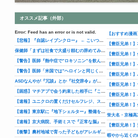
オススメ記事（外部）
Error: Feed has an error or is not valid.
【悲報】『自認レイブンクロー』 ← こいつらのタチ悪い率は異常
保健師「まずは社食で大盛り頼むの辞めてみます？」 ワイ「…食っちゃいけないものを売ってるのか？」
【警告】医師『熱中症で”ロキソニン”を飲んではいけない理由がこれ』
【警告】医師「米国では”ヘロインと同じくらいヤバい薬”が日本では平気で処方されてる」
ASDなんやが『冗談』とか『社交辞令』がマジでわからなくて怖い
【豊臣兄弟！】
【困惑】マチアプで会う約束した相手に『この返信』送ったらブロックされたんやが…
【豊臣兄弟！】
【速報】ユニクロの置くだけセルフレジ、スーパーにも導入へ
【速報】東京駅に『地下シェルター』整備を正式表明
蛍大名・京極高
【速報】京大病院、手術ミスで『正常な脳』を摘出 → 患者は自発呼吸不可能な植物状態に
【衝撃】農村地域で育った子どもがアレルギーやぜん息になりにくい『農場効果』を引き起こす細菌が判明
暇やから近くの