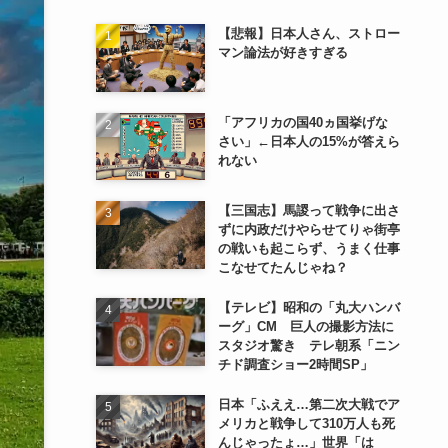
【悲報】日本人さん、ストロー
マン論法が好きすぎる
「アフリカの国40ヵ国挙げな
さい」←日本人の15%が答えら
れない
【三国志】馬謖って戦争に出さ
ずに内政だけやらせてりゃ街亭
の戦いも起こらず、うまく仕事
こなせてたんじゃね？
【テレビ】昭和の「丸大ハンバ
ーグ」CM 巨人の撮影方法に
スタジオ驚き テレ朝系「ニン
チド調査ショー2時間SP」
日本「ふええ…第二次大戦でア
メリカと戦争して310万人も死
んじゃったょ…」世界「は