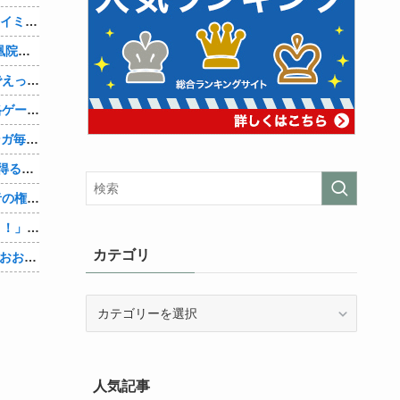
【AM4】さすがにDDR5へ乗り換えるタイミング逃し感が半端ない
『シュタインズ・ゲート リブート』鳳凰院凶真が存在しないγ（ガンマ）世界線が追加される
【画像】現役アスリート、紐ビキニ姿でえっちな肉体ボロンwww
【動画】マーベルの新作格ゲー、歴代格ゲーのパロディが多すぎて話題にwwwwwww
AmazonのアツさMax！心も踊る「マンガ毎週末セール（50%還元）」2日目襲来！他
【Vtuber】中日のCS進出が普通にあり得るセリーグ他
【物議】大物インフルエンサー「喫煙者の権利がマジで侵害されてる。いくら税金払ってるんだ」他
【悲報】人助け中の男性を「犯罪ですよ！」と責めた女性、警察が来た瞬間逃げる他
カテゴリ
【Vtuber】中日5位うおおおおおおおおおおおおおおおお他
カ
テ
ゴ
リ
人気記事