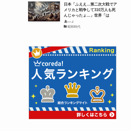
日本「ふええ…第二次大戦でア
メリカと戦争して310万人も死
んじゃったょ…」世界「は
ぁ…」
昭和時代