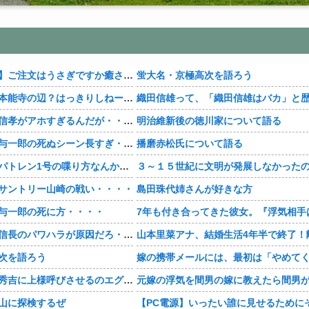
【おすすめ漫画】ご注文はうさぎですか癒される・・・・
蛍大名・京極高次を語ろう
【豊臣兄弟！】本能寺の辺？はっきりしねーなどこなんだよ・・・・
【豊臣兄弟！】信孝がアホすぎるんだが・・・・
明治維新後の徳川家について語る
【豊臣兄弟！】与一郎の死ぬシーン長すぎ・・・・
播磨赤松氏について語る
【豊臣兄弟！】パトレン1号の喋り方なんかクセになる・・・・
サントリー山崎の戦い・・・・
島田珠代姉さんが好きな方
与一郎の死に方・・・・
【豊臣兄弟！】信長のパワハラが原因だろ・・・？
次を語ろう
【豊臣兄弟！】秀吉に上様呼びさせるのエグいな・・・・
山に探検するぜ