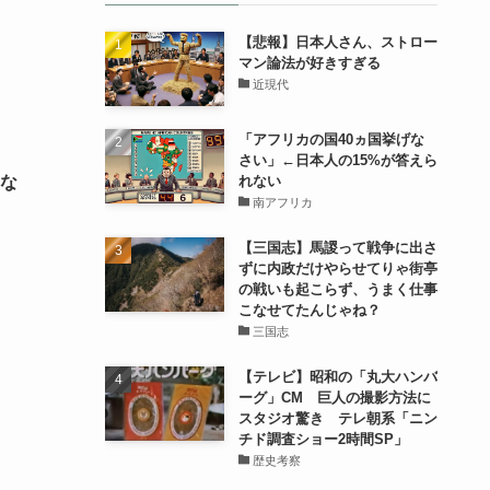
【悲報】日本人さん、ストロー
マン論法が好きすぎる
近現代
「アフリカの国40ヵ国挙げな
さい」←日本人の15%が答えら
れない
な
南アフリカ
【三国志】馬謖って戦争に出さ
ずに内政だけやらせてりゃ街亭
の戦いも起こらず、うまく仕事
こなせてたんじゃね？
三国志
【テレビ】昭和の「丸大ハンバ
ーグ」CM 巨人の撮影方法に
スタジオ驚き テレ朝系「ニン
チド調査ショー2時間SP」
歴史考察