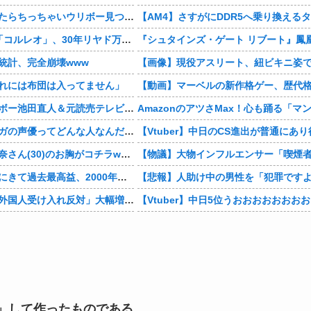
この前森に行ったらちっちゃいウリボー見つけた
4本脚の乗り物「コルレオ」、30年リヤド万博で披露へ 川崎重工が35年発売目指す
統計、完全崩壊www
れには布団は入ってません」
【芸能】レインボー池田直人＆元読売テレビ・佐藤佳奈アナが結婚
男の子「モモンガの声優ってどんな人なんだろ」→ググる
【画像】村重杏奈さん(30)のお胸がコチラwwwwwwwwwwww
デジモンがここにきて過去最高益、2000年のアニメ放送当時を上回る
【東大調査】「外国人受け入れ反対」大幅増 若い世代で多く
」して作ったものである。