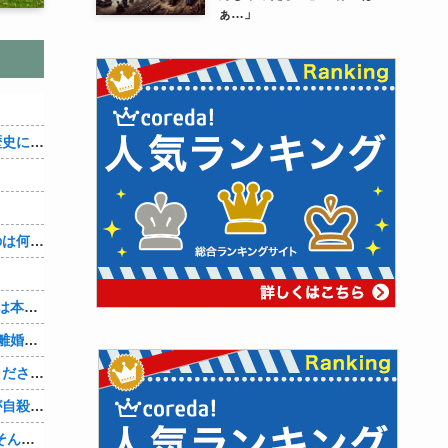
ぁ…」
織田信雄って、「織田信雄はバカ」と歴史に書かれているが今まで家が残っているんでバカではないよな？
３～１５世紀に文明が発展しなかったのは何故か？
7年も付き合ってきた彼女。『浮気相手は本気で好き、でも今の生活は壊したくない。あなたは家族で、浮気相手は恋人。それじゃ駄目なの？』人の心なんて持ってなかったｗ
山本里菜アナ、結婚生活4年半で終了！離婚コメントには疑問の声
嫁の携帯メールには、最初は「やめてください。警察に相談します」とかだったけど、最近は「昨日もすごかった。間君のが中でビクピｋ（ｒｙ」とｗ しかも羽目鳥も満載だった！
元嫁の浮気を間男の嫁に教えたら間男が自殺して、間男嫁から感謝されつつ元嫁に『いつ死ぬの？』と笑顔で言われた衝撃
【PC電源】いったい誰に見せるためにそんな所にLCD付けるのかな