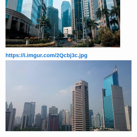
https://i.imgur.com/2Qcbj3c.jpg