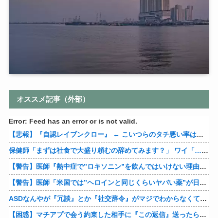
オススメ記事（外部）
Error: Feed has an error or is not valid.
【悲報】『自認レイブンクロー』 ← こいつらのタチ悪い率は異常
保健師「まずは社食で大盛り頼むの辞めてみます？」 ワイ「…食っちゃいけないものを売ってるのか？」
【警告】医師『熱中症で”ロキソニン”を飲んではいけない理由がこれ』
【警告】医師「米国では”ヘロインと同じくらいヤバい薬”が日本では平気で処方されてる」
ASDなんやが『冗談』とか『社交辞令』がマジでわからなくて怖い
【困惑】マチアプで会う約束した相手に『この返信』送ったらブロックされたんやが…