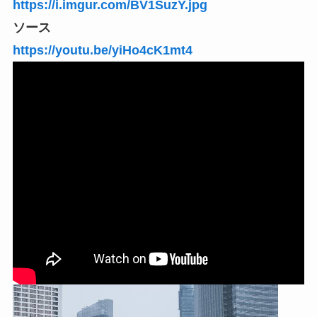
https://i.imgur.com/BV1SuzY.jpg
ソース
https://youtu.be/yiHo4cK1mt4