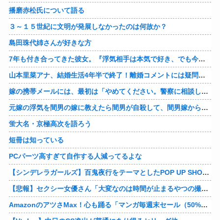
播磨赤松氏について語る
３～１５世紀に文明が発展しなかったのは何故か？
島田珠代姉さんが好きな方
7年も付き合ってきた彼女。『浮気相手は本気で好き、でも今の生活は壊したくない。あなたは家族で、浮気相手は恋人。それじゃ駄目なの？』人の心なんて持ってなかったｗ
山本里菜アナ、結婚生活4年半で終了！離婚コメントには疑問の声
嫁の携帯メールには、最初は「やめてください。警察に相談します」とかだったけど、最近は「昨日もすごかった。間君のが中でビクピｋ（ｒｙ」とｗ しかも羽目鳥も満載だった！
元嫁の浮気を間男の嫁に教えたら間男が自殺して、間男嫁から感謝されつつ元嫁に『いつ死ぬの？』と笑顔で言われた衝撃
蛍大名・京極高次を語ろう
短冊は知っている
PCパーツ高すぎて自作する人減ってるよな
【シンデレラガールズ】百鬼夜行をテーマとしたPOP UP SHOPが東京・大阪にて開催
【悲報】セクシー女優さん「大変なのは時間が止まるやつの撮影」←ばらしてしまうｗ
AmazonのアツさMax！心も踊る「マンガ毎週末セール（50%還元）」2日目襲来！他