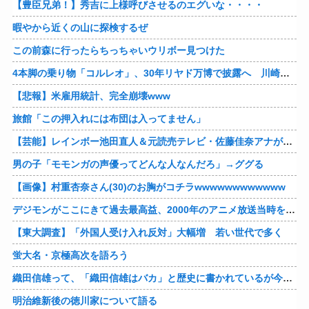
【豊臣兄弟！】秀吉に上様呼びさせるのエグいな・・・・
暇やから近くの山に探検するぜ
この前森に行ったらちっちゃいウリボー見つけた
4本脚の乗り物「コルレオ」、30年リヤド万博で披露へ 川崎重工が35年発売目指す
【悲報】米雇用統計、完全崩壊www
旅館「この押入れには布団は入ってません」
【芸能】レインボー池田直人＆元読売テレビ・佐藤佳奈アナが結婚
男の子「モモンガの声優ってどんな人なんだろ」→ググる
【画像】村重杏奈さん(30)のお胸がコチラwwwwwwwwwwww
デジモンがここにきて過去最高益、2000年のアニメ放送当時を上回る
【東大調査】「外国人受け入れ反対」大幅増 若い世代で多く
蛍大名・京極高次を語ろう
織田信雄って、「織田信雄はバカ」と歴史に書かれているが今まで家が残っているんでバカではないよな？
明治維新後の徳川家について語る