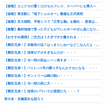
【速報】ユニクロの置くだけセルフレジ、スーパーにも導入へ
【速報】東京駅に『地下シェルター』整備を正式表明
【速報】京大病院、手術ミスで『正常な脳』を摘出 → 患者は自発呼吸不可能な植物状態に
【衝撃】農村地域で育った子どもがアレルギーやぜん息になりにくい『農場効果』を引き起こす細菌が判明
【おすすめ漫画】ご注文はうさぎですか癒される・・・・
【豊臣兄弟！】本能寺の辺？はっきりしねーなどこなんだよ・・・・
【豊臣兄弟！】信孝がアホすぎるんだが・・・・
【豊臣兄弟！】与一郎の死ぬシーン長すぎ・・・・
【豊臣兄弟！】パトレン1号の喋り方なんかクセになる・・・・
【豊臣兄弟！】サントリー山崎の戦い・・・・
【豊臣兄弟！】与一郎の死に方・・・・
【豊臣兄弟！】信長のパワハラが原因だろ・・・？
蛍大名・京極高次を語ろう