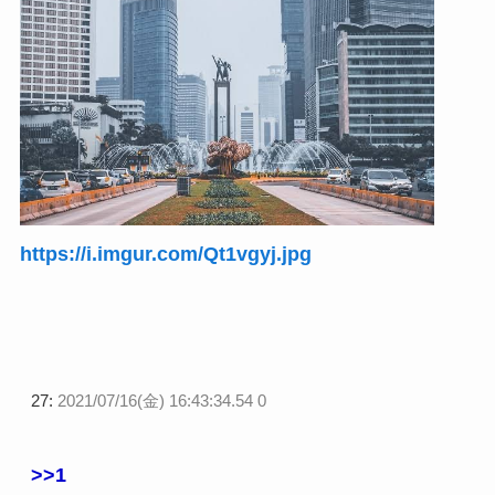
https://i.imgur.com/Qt1vgyj.jpg
27:
2021/07/16(金) 16:43:34.54 0
>>1