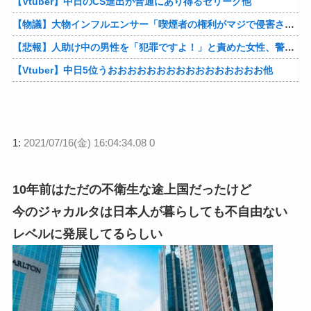
【Vtuber】中日のCS進出が普通にあり得るセリーグ他
【物議】大物インフルエンサー「喫煙者の権利がマジで侵害されてる。いくら税金払ってるんだ」他
【悲報】人助け中の男性を「犯罪ですよ！」と責めた女性、警察が来た瞬間逃げる他
【Vtuber】中日5位うおおおおおおおおおおおおおおおお他
1:
2021/07/16(金) 16:04:34.08 0
10年前はただの不衛生な途上国だったけど
今のジャカルタは日本人が暮らしても不自由ない
レベルに発展してるらしい